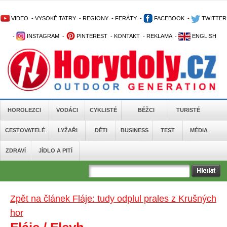
VIDEO
-
VYSOKÉ TATRY
-
REGIONY
-
FERÁTY
-
FACEBOOK
-
TWITTER
-
INSTAGRAM
-
PINTEREST
-
KONTAKT
-
REKLAMA
-
ENGLISH
HOROLEZCI
VODÁCI
CYKLISTÉ
BĚŽCI
TURISTÉ
CESTOVATELÉ
LYŽAŘI
DĚTI
BUSINESS
TEST
MÉDIA
ZDRAVÍ
JÍDLO A PITÍ
Zpět na článek Fláje: tudy odplul prales z Krušných
hor