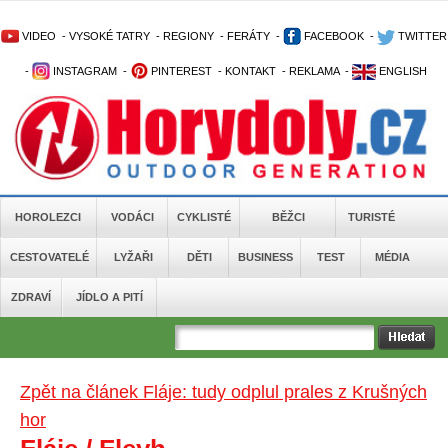
VIDEO
-
VYSOKÉ TATRY
-
REGIONY
-
FERÁTY
-
FACEBOOK
-
TWITTER
-
INSTAGRAM
-
PINTEREST
-
KONTAKT
-
REKLAMA
-
ENGLISH
HOROLEZCI
VODÁCI
CYKLISTÉ
BĚŽCI
TURISTÉ
CESTOVATELÉ
LYŽAŘI
DĚTI
BUSINESS
TEST
MÉDIA
ZDRAVÍ
JÍDLO A PITÍ
Zpět na článek Fláje: tudy odplul prales z Krušných
hor