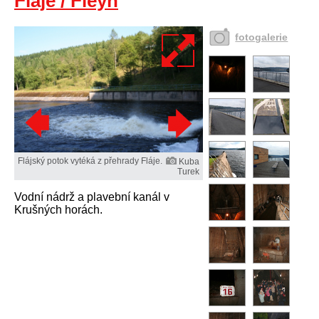
Fláje / Fleyh
fotogalerie
Flájský potok vytéká z přehrady Fláje.
Kuba
Turek
Vodní nádrž a plavební kanál v
Krušných horách.