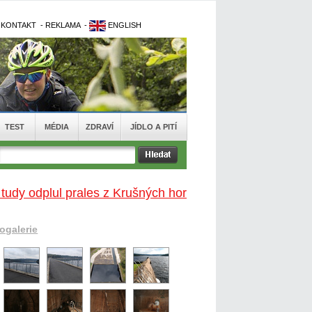
-
KONTAKT
-
REKLAMA
-
ENGLISH
TEST
MÉDIA
ZDRAVÍ
JÍDLO A PITÍ
 tudy odplul prales z Krušných hor
togalerie