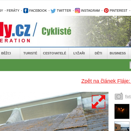
NY
-
FERÁTY
-
FACEBOOK
-
TWITTER
-
INSTAGRAM
-
PINTEREST
BĚŽCI
TURISTÉ
CESTOVATELÉ
LYŽAŘI
DĚTI
BUSINESS
Zpět na článek Fláje:
fo