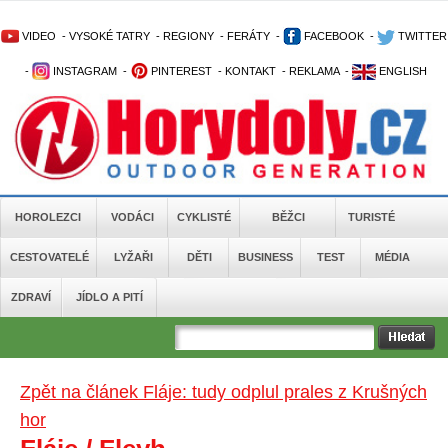
VIDEO
-
VYSOKÉ TATRY
-
REGIONY
-
FERÁTY
-
FACEBOOK
-
TWITTER
-
INSTAGRAM
-
PINTEREST
-
KONTAKT
-
REKLAMA
-
ENGLISH
HOROLEZCI
VODÁCI
CYKLISTÉ
BĚŽCI
TURISTÉ
CESTOVATELÉ
LYŽAŘI
DĚTI
BUSINESS
TEST
MÉDIA
ZDRAVÍ
JÍDLO A PITÍ
Zpět na článek Fláje: tudy odplul prales z Krušných
hor