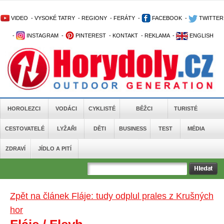
VIDEO
-
VYSOKÉ TATRY
-
REGIONY
-
FERÁTY
-
FACEBOOK
-
TWITTER
-
INSTAGRAM
-
PINTEREST
-
KONTAKT
-
REKLAMA
-
ENGLISH
HOROLEZCI
VODÁCI
CYKLISTÉ
BĚŽCI
TURISTÉ
CESTOVATELÉ
LYŽAŘI
DĚTI
BUSINESS
TEST
MÉDIA
ZDRAVÍ
JÍDLO A PITÍ
Zpět na článek Fláje: tudy odplul prales z Krušných
hor