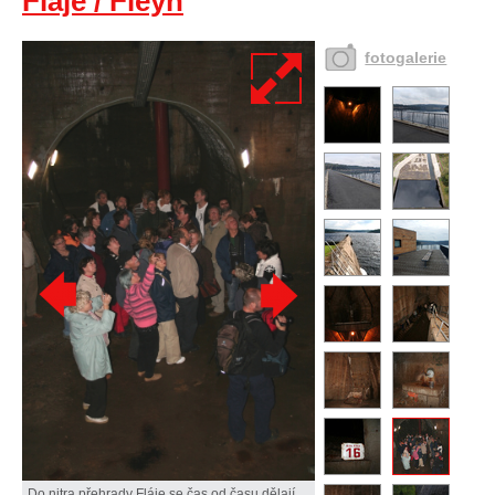
Fláje / Fleyh
fotogalerie
Do nitra přehrady Fláje se čas od času dělají