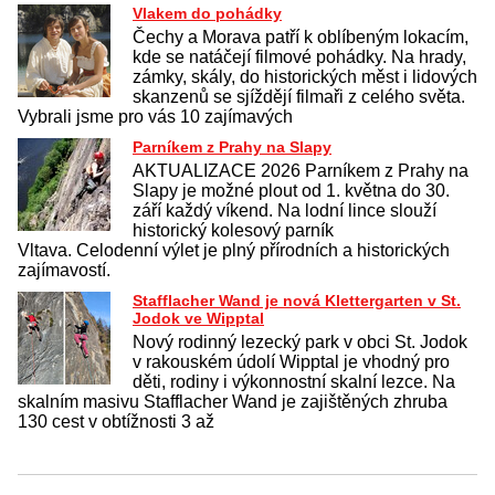
Vlakem do pohádky
Čechy a Morava patří k oblíbeným lokacím,
kde se natáčejí filmové pohádky. Na hrady,
zámky, skály, do historických měst i lidových
skanzenů se sjíždějí filmaři z celého světa.
Vybrali jsme pro vás 10 zajímavých
Parníkem z Prahy na Slapy
AKTUALIZACE 2026 Parníkem z Prahy na
Slapy je možné plout od 1. května do 30.
září každý víkend. Na lodní lince slouží
historický kolesový parník
Vltava. Celodenní výlet je plný přírodních a historických
zajímavostí.
Stafflacher Wand je nová Klettergarten v St.
Jodok ve Wipptal
Nový rodinný lezecký park v obci St. Jodok
v rakouském údolí Wipptal je vhodný pro
děti, rodiny i výkonnostní skalní lezce. Na
skalním masivu Stafflacher Wand je zajištěných zhruba
130 cest v obtížnosti 3 až