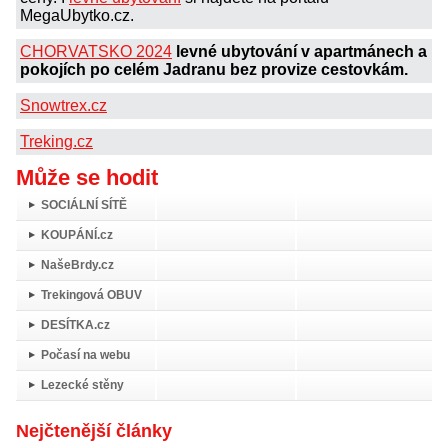
MegaUbytko.cz.
CHORVATSKO 2024
levné ubytování v apartmánech a
pokojích po celém Jadranu bez provize cestovkám.
Snowtrex.cz
Treking.cz
Může se hodit
SOCIÁLNÍ SÍTĚ
KOUPÁNÍ.cz
NašeBrdy.cz
Trekingová OBUV
DESÍTKA.cz
Počasí na webu
Lezecké stěny
Nejčtenější články