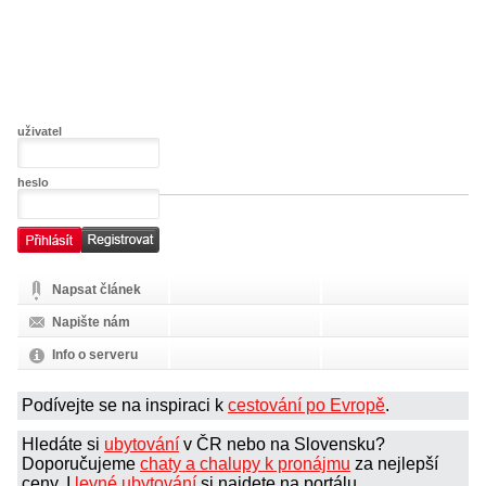
uživatel
heslo
Napsat článek
Napište nám
Info o serveru
Podívejte se na inspiraci k
cestování po Evropě
.
Hledáte si
ubytování
v ČR nebo na Slovensku?
Doporučujeme
chaty a chalupy k pronájmu
za nejlepší
ceny. I
levné ubytování
si najdete na portálu