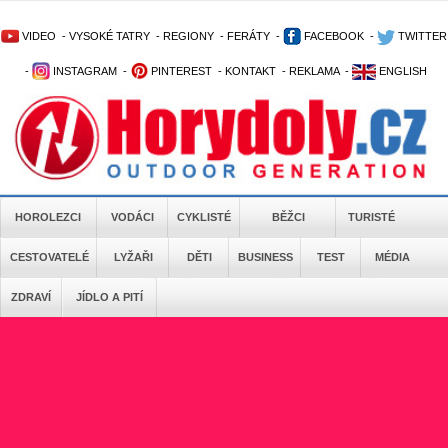
VIDEO
-
VYSOKÉ TATRY
-
REGIONY
-
FERÁTY
-
FACEBOOK
-
TWITTER
-
INSTAGRAM
-
PINTEREST
-
KONTAKT
-
REKLAMA
-
ENGLISH
HOROLEZCI
VODÁCI
CYKLISTÉ
BĚŽCI
TURISTÉ
CESTOVATELÉ
LYŽAŘI
DĚTI
BUSINESS
TEST
MÉDIA
ZDRAVÍ
JÍDLO A PITÍ