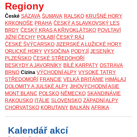
Regiony
České
SÁZAVA
ŠUMAVA
RALSKO
KRUŠNÉ HORY
KRKONOŠE
PRAHA
ČESKÝ A SLAVKOVSKÝ LES
BRDY
ČESKÝ KRAS A KŘIVOKLÁTSKO
POVLTAVÍ
JIŽNÍ ČECHY
POLABÍ
ČESKÝ RÁJ
ČESKÉ ŠVÝCARSKO
JIZERSKÉ A LUŽICKÉ HORY
ORLICKÉ HORY
VYSOČINA
PODYJÍ
JESENÍKY
PLZEŇSKO
ČESKÉ STŘEDOHOŘÍ
BESKYDY A JAVORNÍKY
BÍLÉ KARPATY
OSTRAVA
BRNO
Cizina
VÝCHODNÍ ALPY
VYSOKÉ TATRY
STŘEDOMOŘÍ
FRANCIE
VELKÁ BRITÁNIE
HIMÁLAJ
DOLOMITY A JULSKÉ ALPY
JIHOVÝCHODNÍ ASIE
MONT BLANC
POLSKO
NĚMECKO
SKANDINÁVIE
RAKOUSKO
ITÁLIE
SLOVENSKO
ZÁPADNÍ ALPY
CHORVATSKO
KORUTANY
BALKÁN
AFRIKA
Kalendář akcí