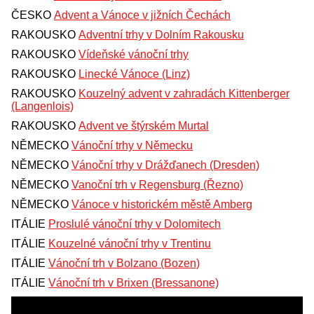
ČESKO
Advent a Vánoce v jižních Čechách
RAKOUSKO
Adventní trhy v Dolním Rakousku
RAKOUSKO
Vídeňské vánoční trhy
RAKOUSKO
Linecké Vánoce (Linz)
RAKOUSKO
Kouzelný advent v zahradách Kittenberger
(Langenlois)
RAKOUSKO
Advent ve štýrském Murtal
NĚMECKO
Vánoční trhy v Německu
NĚMECKO
Vánoční trhy v Drážďanech (Dresden)
NĚMECKO
Vanoční trh v Regensburg (Řezno)
NĚMECKO
Vánoce v historickém městě Amberg
ITÁLIE
Proslulé vánoční trhy v Dolomitech
ITÁLIE
Kouzelné vánoční trhy v Trentinu
ITÁLIE
Vánoční trh v Bolzano (Bozen)
ITÁLIE
Vánoční trh v Brixen (Bressanone)