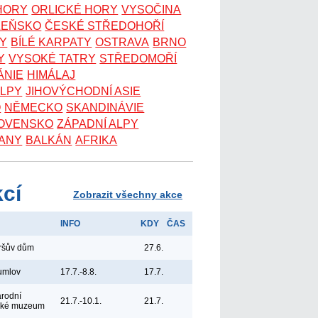
 HORY
ORLICKÉ HORY
VYSOČINA
ZEŇSKO
ČESKÉ STŘEDOHOŘÍ
KY
BÍLÉ KARPATY
OSTRAVA
BRNO
Y
VYSOKÉ TATRY
STŘEDOMOŘÍ
ÁNIE
HIMÁLAJ
ALPY
JIHOVÝCHODNÍ ASIE
O
NĚMECKO
SKANDINÁVIE
OVENSKO
ZÁPADNÍ ALPY
ANY
BALKÁN
AFRIKA
kcí
Zobrazit všechny akce
INFO
KDY
ČAS
yršův dům
27.6.
umlov
17.7.-8.8.
17.7.
árodní
21.7.-10.1.
21.7.
ské muzeum