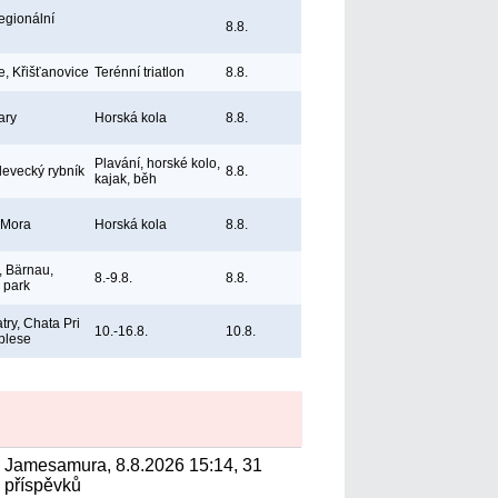
egionální
8.8.
e, Křišťanovice
Terénní triatlon
8.8.
ary
Horská kola
8.8.
Plavání, horské kolo,
levecký rybník
8.8.
kajak, běh
 Mora
Horská kola
8.8.
 Bärnau,
8.-9.8.
8.8.
ý park
try, Chata Pri
10.-16.8.
10.8.
plese
Jamesamura, 8.8.2026 15:14, 31
příspěvků