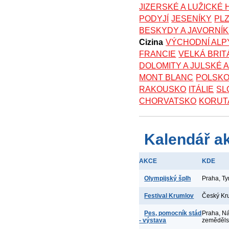
JIZERSKÉ A LUŽICKÉ
PODYJÍ
JESENÍKY
PL
BESKYDY A JAVORNÍ
Cizina
VÝCHODNÍ ALP
FRANCIE
VELKÁ BRIT
DOLOMITY A JULSKÉ 
MONT BLANC
POLSK
RAKOUSKO
ITÁLIE
SL
CHORVATSKO
KORUT
Kalendář a
AKCE
KDE
Olympijský šplh
Praha, T
Festival Krumlov
Český Kr
Pes, pomocník stád
Praha, N
- výstava
zeměděl