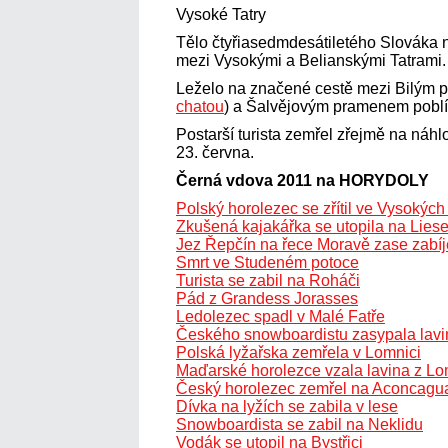
Vysoké Tatry
Tělo čtyřiasedmdesátiletého Slováka na
mezi Vysokými a Belianskými Tatrami.
Leželo na značené cestě mezi Bilým 
chatou
) a Šalvějovým pramenem poblíž
Postarší turista zemřel zřejmě na náhlo
23. června.
Černá vdova 2011 na HORYDOLY
Polský horolezec se zřítil ve Vysokých
Zkušená kajakářka se utopila na Liese
Jez Řepčín na řece Moravě zase zabíj
Smrt ve Studeném potoce
Turista se zabil na Roháči
Pád z Grandess Jorasses
Ledolezec spadl v Malé Fatře
Českého snowboardistu zasypala lavin
Polská lyžařska zemřela v Lomnici
Maďarské horolezce vzala lavina z Lo
Český horolezec zemřel na Aconcagu
Dívka na lyžích se zabila v lese
Snowboardista se zabil na Neklidu
Vodák se utopil na Bystřici