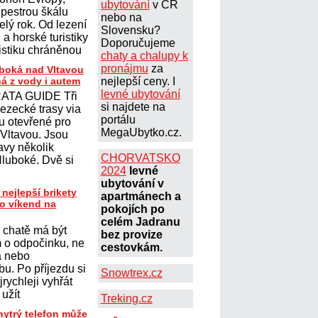
ubytování
v ČR
 pestrou škálu
nebo na
elý rok. Od lezení
Slovensku?
a horské turistiky
Doporučujeme
istiku chráněnou
chaty a chalupy k
pronájmu
za
uboká nad Vltavou
ná z vody i autem
nejlepší ceny. I
levné ubytování
ATA GUIDE Tři
si najdete na
lezecké trasy via
portálu
ou otevřené pro
MegaUbytko.cz.
 Vltavou. Jsou
avy několik
CHORVATSKO
Hluboké. Dvě si
2024
levné
ubytování v
 nejlepší brikety
apartmánech a
ro víkend na
pokojích po
celém Jadranu
 chatě má být
bez provize
 o odpočinku, ne
cestovkám.
a nebo
u. Po příjezdu si
Snowtrex.cz
jrychleji vyhřát
 užít
Treking.cz
hytrý telefon může