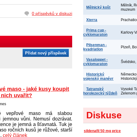
Mělník, R
Mělnický košt
muzeum
0 příspěvků v diskuzi
Xterra
Prachatic
Prima cup -
Karlovy V
cyklomaraton
Pilsenman -
Plzeň, Bo
kvadriatlon
Přidat nový příspěvek
Vasaloppet -
Švédsko,
cyklomaraton
Historický
Německo,
vojenský manévr
Historick
vé maso - jaké kusy koupit
Tatranský
Vysoké Ta
horolezecký týždeň
Zelenom 
 nich uvařit?
dnes
Diskuse
vé vepřové maso má slabou
i jemnou vůni. Nemusí dozrávat.
ence je jemná a šťavnatá. Tuk je
aso ročních kusů je růžové, starší
sildenafil 50 mg price
..
celý článek