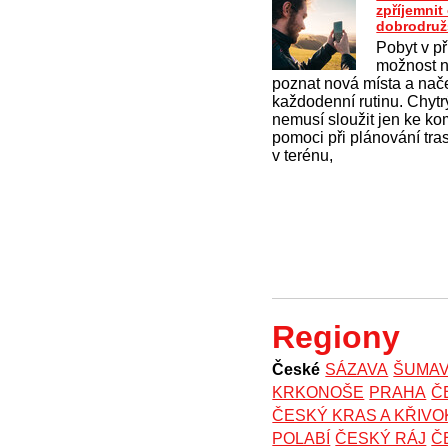
zpříjemni
dobrodruž
Pobyt v př
možnost na
poznat nová místa a nač
každodenní rutinu. Chytrý
nemusí sloužit jen ke k
pomoci při plánování tras
v terénu,
Regiony
České
SÁZAVA
ŠUMA
KRKONOŠE
PRAHA
Č
ČESKÝ KRAS A KŘIV
POLABÍ
ČESKÝ RÁJ
Č