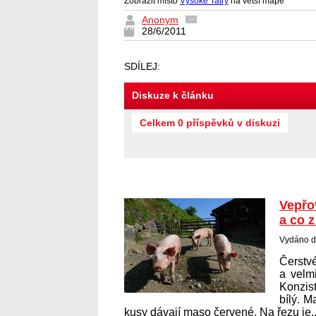
Zobrazit místo
Vysoké Tatry
na větší mapě
Anonym
28/6/2011
SDÍLEJ:
Diskuze k článku
Celkem 0 příspěvků v diskuzi
Vepřo
a co z
Vydáno 
Čerst
a velm
Konzist
bílý. M
kusy dávají maso červené. Na řezu je.