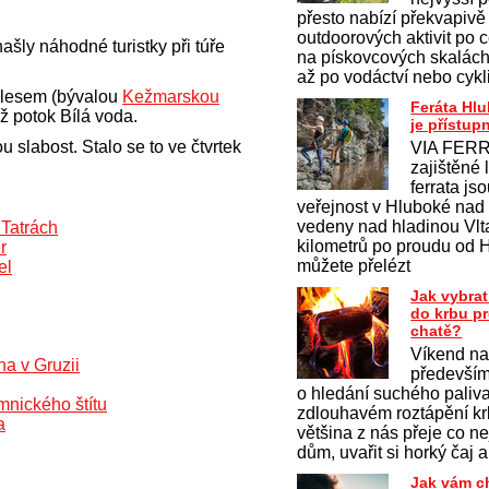
přesto nabízí překvapivě
outdoorových aktivit po c
šly náhodné turistky při túře
na pískovcových skalách 
až po vodáctví nebo cykl
plesem (bývalou
Kežmarskou
Feráta Hl
 potok Bílá voda.
je přístup
u slabost. Stalo se to ve čtvrtek
VIA FERR
zajištěné 
ferrata js
veřejnost v Hluboké nad
vedeny nad hladinou Vlt
 Tatrách
kilometrů po proudu od 
r
můžete přelézt
el
Jak vybrat
do krbu p
chatě?
Víkend na
a v Gruzii
především
o hledání suchého paliv
mnického štítu
zdlouhavém roztápění krb
a
většina z nás přeje co ne
dům, uvařit si horký čaj a
Jak vám c