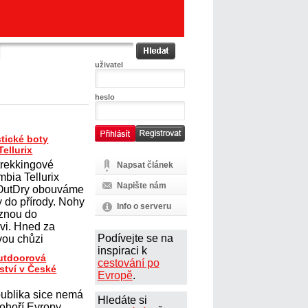
uživatel
heslo
tické boty
ellurix
trekkingové
Napsat článek
mbia Tellurix
Napište nám
 OutDry obouváme
y do přírody. Nohy
Info o serveru
uznou do
vi. Hned za
Podívejte se na
ou chůzi
inspiraci k
outdoorová
cestování po
ství v České
Evropě
.
ublika sice nemá
Hledáte si
ohoří Evropy,