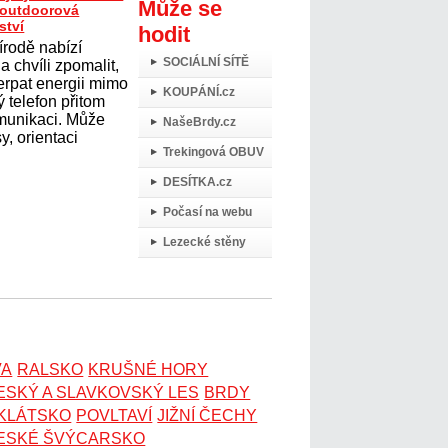
Může se
t outdoorová
ství
hodit
írodě nabízí
SOCIÁLNÍ SÍTĚ
 chvíli zpomalit,
erpat energii mimo
KOUPÁNÍ.cz
 telefon přitom
omunikaci. Může
NašeBrdy.cz
y, orientaci
Trekingová OBUV
DESÍTKA.cz
Počasí na webu
Lezecké stěny
VA
RALSKO
KRUŠNÉ HORY
ESKÝ A SLAVKOVSKÝ LES
BRDY
OKLÁTSKO
POVLTAVÍ
JIŽNÍ ČECHY
ESKÉ ŠVÝCARSKO