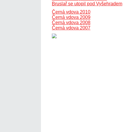
Bruslař se utopil pod Vyšehradem
Černá vdova 2010
Černá vdova 2009
Černá vdova 2008
Černá vdova 2007