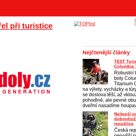
l při turistice
Nejčtenější články
TEST Turis
Columbia T
Robustní 
boty Colu
Titanium
na výlety, vycházky a túr
se doslova těší, až vklo
pohodlné, ale pevné obu
dveřmí nasadíme houpav
Nejlepší 
dobrodruž
republice
Česká rep
nejvyšší p