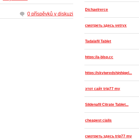
Dichaelrerce
0 příspěvků v diskuzi
смотреть здесь vetryx
Tadalafil Tablet
https://a-blsp.cc
https://skyiwredshjnhjgel...
этот сайт trip77 my
Sildenafil Citrate Tablet...
cheapest cialis
смотреть здесь trip77 my