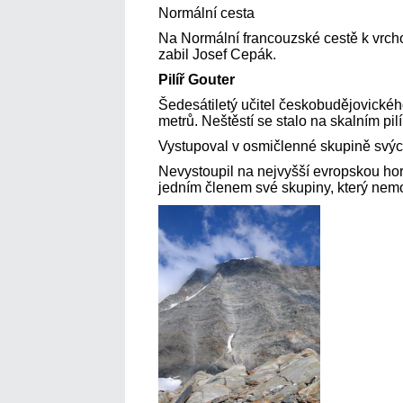
Normální cesta
Na Normální francouzské cestě k vrch
zabil Josef Cepák.
Pilíř Gouter
Šedesátiletý učitel českobudějovické
metrů. Neštěstí se stalo na skalním pil
Vystupoval v osmičlenné skupině svých
Nevystoupil na nejvyšší evropskou hor
jedním členem své skupiny, který nemo