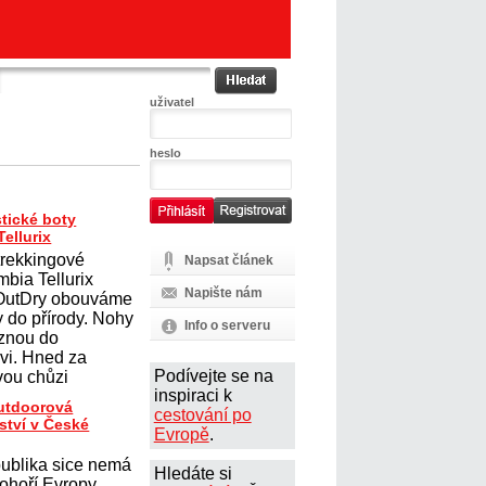
uživatel
heslo
tické boty
ellurix
trekkingové
Napsat článek
mbia Tellurix
Napište nám
 OutDry obouváme
y do přírody. Nohy
Info o serveru
uznou do
vi. Hned za
Podívejte se na
ou chůzi
inspiraci k
outdoorová
cestování po
ství v České
Evropě
.
ublika sice nemá
Hledáte si
ohoří Evropy,