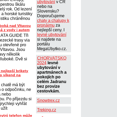
ubytování
v ČR
 pestrou škálu
nebo na
elý rok. Od lezení
Slovensku?
a horské turistiky
Doporučujeme
istiku chráněnou
chaty a chalupy k
pronájmu
za
uboká nad Vltavou
ná z vody i autem
nejlepší ceny. I
levné ubytování
ATA GUIDE Tři
si najdete na
lezecké trasy via
portálu
ou otevřené pro
MegaUbytko.cz.
 Vltavou. Jsou
avy několik
CHORVATSKO
Hluboké. Dvě si
2024
levné
ubytování v
 nejlepší brikety
apartmánech a
ro víkend na
pokojích po
celém Jadranu
 chatě má být
bez provize
 o odpočinku, ne
cestovkám.
a nebo
u. Po příjezdu si
Snowtrex.cz
jrychleji vyhřát
 užít
Treking.cz
hytrý telefon může