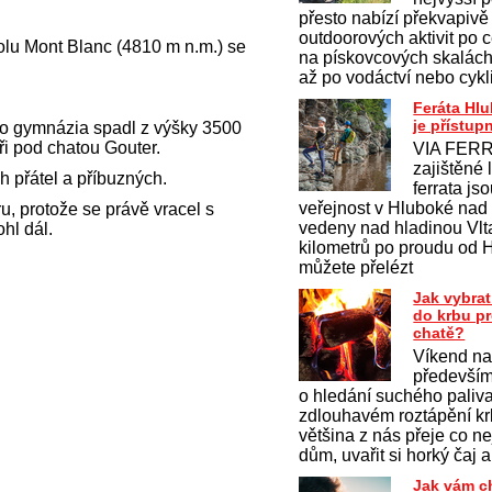
přesto nabízí překvapivě
outdoorových aktivit po c
olu Mont Blanc (4810 m n.m.) se
na pískovcových skalách 
až po vodáctví nebo cykl
Feráta Hl
je přístup
ho gymnázia spadl z výšky 3500
íři pod chatou Gouter.
VIA FERR
zajištěné 
 přátel a příbuzných.
ferrata js
veřejnost v Hluboké nad
u, protože se právě vracel s
vedeny nad hladinou Vlt
hl dál.
kilometrů po proudu od 
můžete přelézt
Jak vybrat
do krbu p
chatě?
Víkend na
především
o hledání suchého paliv
zdlouhavém roztápění krb
většina z nás přeje co ne
dům, uvařit si horký čaj a
Jak vám c