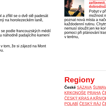
zpříjemni
dobrodruž
Pobyt v př
možnost na
a zřítil se o dvě stě padesát
poznat nová místa a nač
aný na horolezeckém laně,
každodenní rutinu. Chytrý
nemusí sloužit jen ke k
 se podle francouzských médií
pomoci při plánování tras
ku náhodně padajícího kamení
v terénu,
 v tom, že si zájezd na Mont
eu.
Regiony
České
SÁZAVA
ŠUMA
KRKONOŠE
PRAHA
Č
ČESKÝ KRAS A KŘIV
POLABÍ
ČESKÝ RÁJ
Č