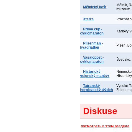
Mělník, R
Mělnický košt
muzeum
Xterra
Prachatic
Prima cup -
Karlovy V
cyklomaraton
Pilsenman -
Plzeň, Bo
kvadriatlon
Vasaloppet -
Švédsko,
cyklomaraton
Historický
Německo,
vojenský manévr
Historick
Tatranský
Vysoké Ta
horolezecký týždeň
Zelenom 
Diskuse
посмотреть в этом разделе