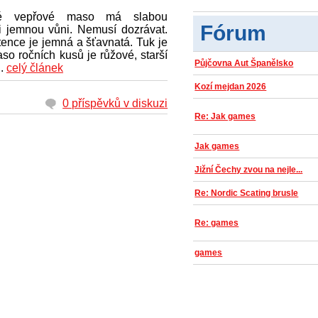
vé vepřové maso má slabou
Fórum
i jemnou vůni. Nemusí dozrávat.
ence je jemná a šťavnatá. Tuk je
aso ročních kusů je růžové, starší
Půjčovna Aut Španělsko
..
celý článek
Kozí mejdan 2026
0 příspěvků v diskuzi
Re: Jak games
Jak games
Jižní Čechy zvou na nejle...
Re: Nordic Scating brusle
Re: games
games