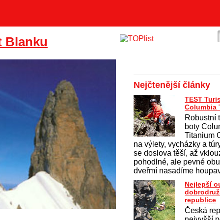
t Blanku
Nejčtenější články
TEST Turis
Columbia T
Robustní 
boty Colu
Titanium
na výlety, vycházky a túr
se doslova těší, až vklo
pohodlné, ale pevné obu
dveřmí nasadíme houpav
Nejlepší 
dobrodruž
republice
Česká rep
nejvyšší p