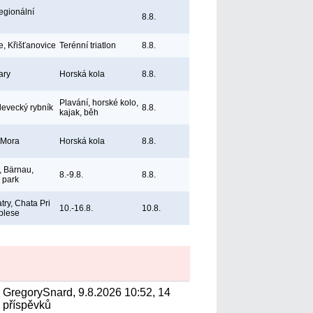
egionální
8.8.
e, Křišťanovice
Terénní triatlon
8.8.
ary
Horská kola
8.8.
Plavání, horské kolo,
levecký rybník
8.8.
kajak, běh
 Mora
Horská kola
8.8.
 Bärnau,
8.-9.8.
8.8.
ý park
try, Chata Pri
10.-16.8.
10.8.
plese
GregorySnard, 9.8.2026 10:52, 14
příspěvků