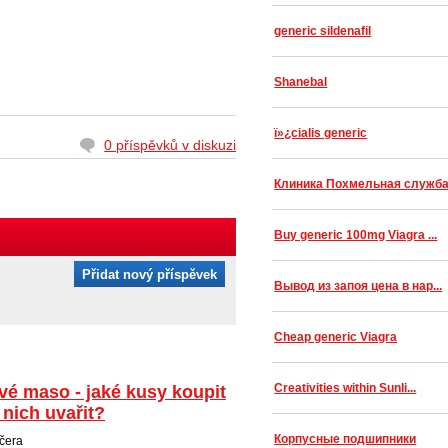
generic sildenafil
Shanebal
ï»¿cialis generic
0 příspěvků v diskuzi
Клиника Похмельная служб
Buy generic 100mg Viagra ...
Přidat nový příspěvek
Вывод из запоя цена в нар...
Cheap generic Viagra
Creativities within Sunli...
vé maso - jaké kusy koupit
 nich uvařit?
Корпусные подшипники
čera