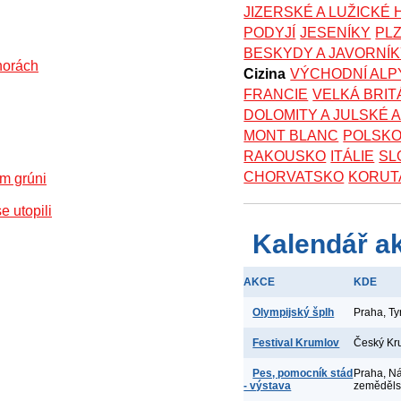
JIZERSKÉ A LUŽICKÉ
PODYJÍ
JESENÍKY
PL
BESKYDY A JAVORNÍ
horách
Cizina
VÝCHODNÍ ALP
FRANCIE
VELKÁ BRIT
DOLOMITY A JULSKÉ 
MONT BLANC
POLSK
RAKOUSKO
ITÁLIE
SL
CHORVATSKO
KORUT
m grúni
e utopili
Kalendář a
AKCE
KDE
Olympijský šplh
Praha, T
Festival Krumlov
Český Kr
Pes, pomocník stád
Praha, N
- výstava
zeměděl