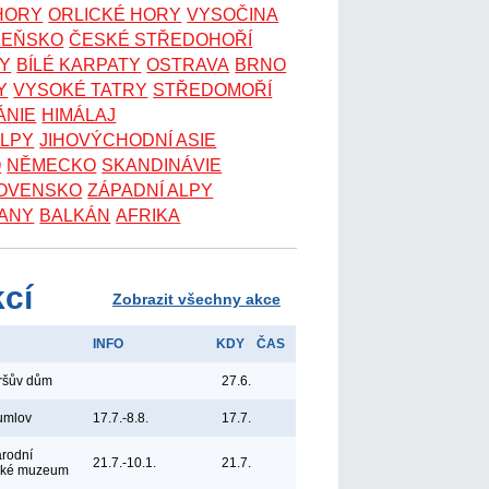
 HORY
ORLICKÉ HORY
VYSOČINA
ZEŇSKO
ČESKÉ STŘEDOHOŘÍ
KY
BÍLÉ KARPATY
OSTRAVA
BRNO
Y
VYSOKÉ TATRY
STŘEDOMOŘÍ
ÁNIE
HIMÁLAJ
ALPY
JIHOVÝCHODNÍ ASIE
O
NĚMECKO
SKANDINÁVIE
OVENSKO
ZÁPADNÍ ALPY
ANY
BALKÁN
AFRIKA
kcí
Zobrazit všechny akce
INFO
KDY
ČAS
yršův dům
27.6.
umlov
17.7.-8.8.
17.7.
árodní
21.7.-10.1.
21.7.
ské muzeum