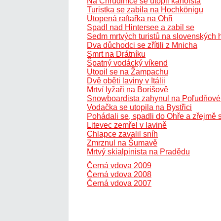
Na Chrudimce se utopil kanoista
Turistka se zabila na Hochkönigu
Utopená raftařka na Ohři
Spadl nad Hintersee a zabil se
Sedm mrtvých turistů na slovenských 
Dva důchodci se zřítili z Mnicha
Smrt na Drátníku
Špatný vodácký víkend
Utopil se na Žampachu
Dvě oběti laviny v Itálii
Mrtví lyžaři na Borišově
Snowboardista zahynul na Poľudňové
Vodačka se utopila na Bystřici
Pohádali se, spadli do Ohře a zřejmě s
Litevec zemřel v lavině
Chlapce zavalil sníh
Zmrznul na Šumavě
Mrtvý skialpinista na Pradědu
Černá vdova 2009
Černá vdova 2008
Černá vdova 2007