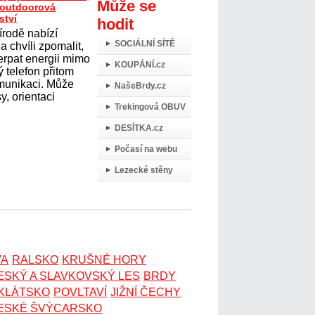
Může se
t outdoorová
ství
hodit
írodě nabízí
SOCIÁLNÍ SÍTĚ
 chvíli zpomalit,
erpat energii mimo
KOUPÁNÍ.cz
 telefon přitom
omunikaci. Může
NašeBrdy.cz
y, orientaci
Trekingová OBUV
DESÍTKA.cz
Počasí na webu
Lezecké stěny
VA
RALSKO
KRUŠNÉ HORY
ESKÝ A SLAVKOVSKÝ LES
BRDY
OKLÁTSKO
POVLTAVÍ
JIŽNÍ ČECHY
ESKÉ ŠVÝCARSKO