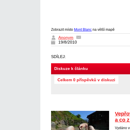
Zobrazit místo
Mont Blanc
na větší mapě
Anonym
19/8/2010
SDÍLEJ:
Diskuze k článku
Celkem 0 příspěvků v diskuzi
Vepřo
a co z
Vydáno v