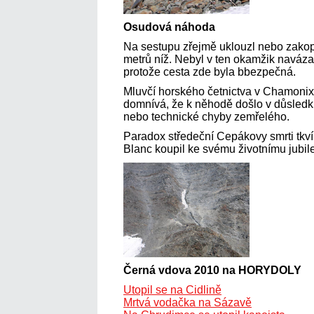
Osudová náhoda
Na sestupu zřejmě uklouzl nebo zakopl 
metrů níž. Nebyl v ten okamžik naváz
protože cesta zde byla bbezpečná.
Mluvčí horského četnictva v Chamonix
domnívá, že k něhodě došlo v důsled
nebo technické chyby zemřelého.
Paradox středeční Cepákovy smrti tkví
Blanc koupil ke svému životnímu jubil
Černá vdova 2010 na HORYDOLY
Utopil se na Cidlině
Mrtvá vodačka na Sázavě