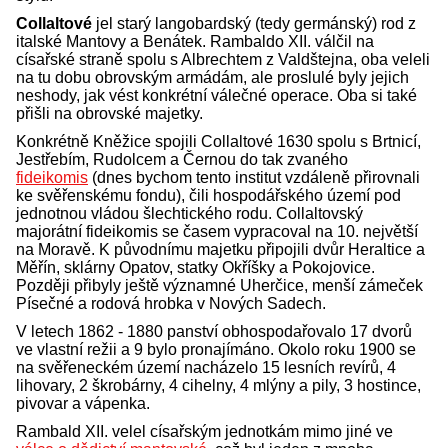
Collaltové
jel starý langobardský (tedy germánský) rod z
italské Mantovy a Benátek. Rambaldo XII. válčil na
císařské straně spolu s Albrechtem z Valdštejna, oba veleli
na tu dobu obrovským armádám, ale proslulé byly jejich
neshody, jak vést konkrétní válečné operace. Oba si také
přišli na obrovské majetky.
Konkrétně Kněžice spojili Collaltové 1630 spolu s Brtnicí,
Jestřebím, Rudolcem a Černou do tak zvaného
fideikomis
(dnes bychom tento institut vzdáleně přirovnali
ke svěřenskému fondu), čili hospodářského území pod
jednotnou vládou šlechtického rodu. Collaltovský
majorátní fideikomis se časem vypracoval na 10. největší
na Moravě. K původnímu majetku připojili dvůr Heraltice a
Měřín, sklárny Opatov, statky Okříšky a Pokojovice.
Později přibyly ještě významné Uherčice, menší zámeček
Písečné a rodová hrobka v Nových Sadech.
V letech 1862 - 1880 panství obhospodařovalo 17 dvorů
ve vlastní režii a 9 bylo pronajímáno. Okolo roku 1900 se
na svěřeneckém území nacházelo 15 lesních revírů, 4
lihovary, 2 škrobárny, 4 cihelny, 4 mlýny a pily, 3 hostince,
pivovar a vápenka.
Rambald XII. velel císařským jednotkám mimo jiné ve