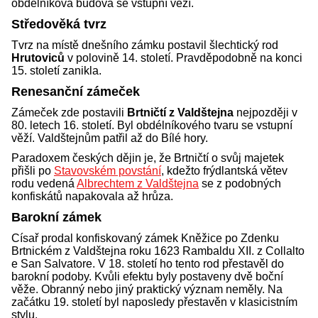
obdélníková budova se vstupní věží.
Středověká tvrz
Tvrz na místě dnešního zámku postavil šlechtický rod
Hrutoviců
v polovině 14. století. Pravděpodobně na konci
15. století zanikla.
Renesanční zámeček
Zámeček zde postavili
Brtničtí z Valdštejna
nejpozději v
80. letech 16. století. Byl obdélníkového tvaru se vstupní
věží. Valdštejnům patřil až do Bílé hory.
Paradoxem českých dějin je, že Brtničtí o svůj majetek
přišli po
Stavovském povstání
, kdežto frýdlantská větev
rodu vedená
Albrechtem z Valdštejna
se z podobných
konfiskátů napakovala až hrůza.
Barokní zámek
Císař prodal konfiskovaný zámek Kněžice po Zdenku
Brtnickém z Valdštejna roku 1623 Rambaldu XII. z Collalto
e San Salvatore. V 18. století ho tento rod přestavěl do
barokní podoby. Kvůli efektu byly postaveny dvě boční
věže. Obranný nebo jiný praktický význam neměly. Na
začátku 19. století byl naposledy přestavěn v klasicistním
stylu.