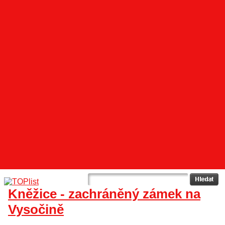
Kněžice - zachráněný zámek na
Vysočině