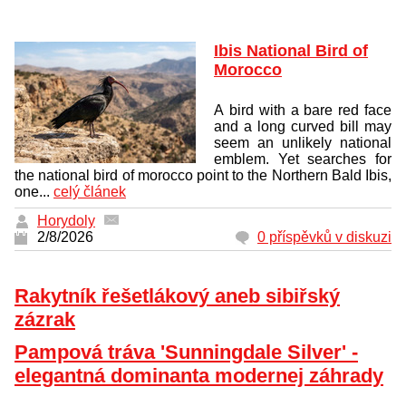
Ibis National Bird of
Morocco
A bird with a bare red face
and a long curved bill may
seem an unlikely national
emblem. Yet searches for
the national bird of morocco point to the Northern Bald Ibis,
one...
celý článek
Horydoly
2/8/2026
0 příspěvků v diskuzi
Rakytník řešetlákový aneb sibiřský
zázrak
Pampová tráva 'Sunningdale Silver' -
elegantná dominanta modernej záhrady