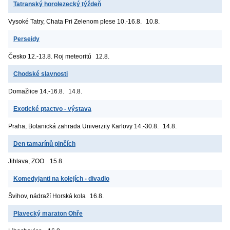
Tatranský horolezecký týždeň
Vysoké Tatry, Chata Pri Zelenom plese
10.-16.8.
10.8.
Perseidy
Česko
12.-13.8. Roj meteoritů
12.8.
Chodské slavnosti
Domažlice
14.-16.8.
14.8.
Exotické ptactvo - výstava
Praha, Botanická zahrada Univerzity Karlovy
14.-30.8.
14.8.
Den tamarínů pinčích
Jihlava, ZOO
15.8.
Komedyjanti na kolejích - divadlo
Švihov, nádraží
Horská kola
16.8.
Plavecký maraton Ohře