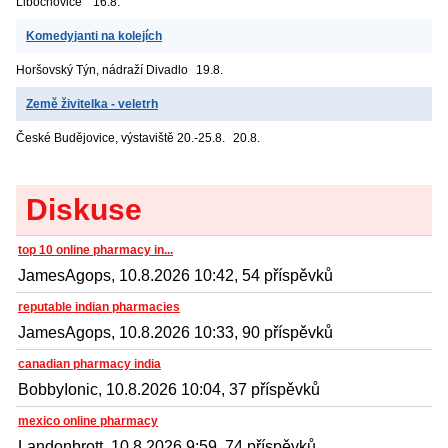
Libochovice
16.8.
Komedyjanti na kolejích
Horšovský Týn, nádraží
Divadlo
19.8.
Země živitelka - veletrh
České Budějovice, výstaviště
20.-25.8.
20.8.
Diskuse
top 10 online pharmacy in...
JamesAgops, 10.8.2026 10:42, 54 příspěvků
reputable indian pharmacies
JamesAgops, 10.8.2026 10:33, 90 příspěvků
canadian pharmacy india
BobbyIonic, 10.8.2026 10:04, 37 příspěvků
mexico online pharmacy
Landonbrott, 10.8.2026 9:59, 74 příspěvků