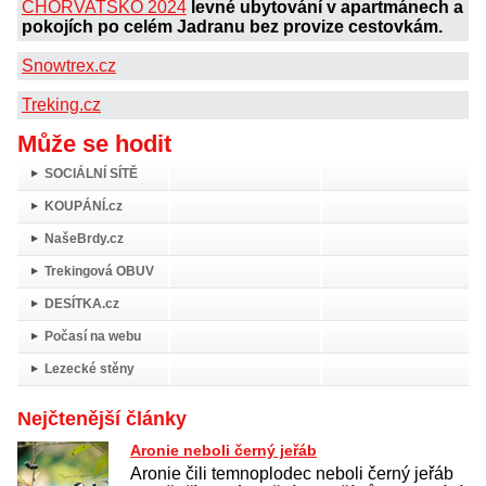
CHORVATSKO 2024
levné ubytování v apartmánech a
pokojích po celém Jadranu bez provize cestovkám.
Snowtrex.cz
Treking.cz
Může se hodit
SOCIÁLNÍ SÍTĚ
KOUPÁNÍ.cz
NašeBrdy.cz
Trekingová OBUV
DESÍTKA.cz
Počasí na webu
Lezecké stěny
Nejčtenější články
Aronie neboli černý jeřáb
Aronie čili temnoplodec neboli černý jeřáb