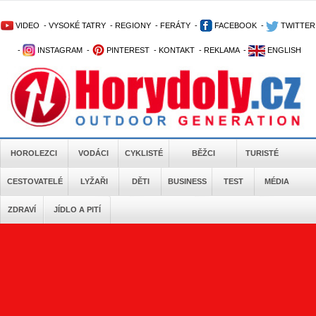
VIDEO
-
VYSOKÉ TATRY
-
REGIONY
-
FERÁTY
-
FACEBOOK
-
TWITTER
-
INSTAGRAM
-
PINTEREST
-
KONTAKT
-
REKLAMA
-
ENGLISH
HOROLEZCI
VODÁCI
CYKLISTÉ
BĚŽCI
TURISTÉ
CESTOVATELÉ
LYŽAŘI
DĚTI
BUSINESS
TEST
MÉDIA
ZDRAVÍ
JÍDLO A PITÍ