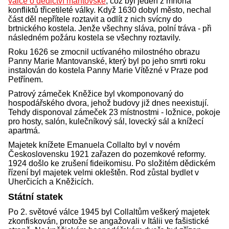
válce o dědictví mantovské
, což byl jeden z mnoha
konfliktů třicetileté války. Když 1630 dobyl město, nechal
část děl nepřítele roztavit a odlít z nich svícny do
brtnického kostela. Jenže všechny sláva, polní tráva - při
následném požáru kostela se všechny roztavily.
Roku 1626 se zmocnil uctívaného milostného obrazu
Panny Marie Mantovanské, který byl po jeho smrti roku
instalován do kostela Panny Marie Vítězné v Praze pod
Petřínem.
Patrový zámeček Kněžice byl vkomponovaný do
hospodářského dvora, jehož budovy již dnes neexistují.
Tehdy disponoval zámeček 23 místnostmi - ložnice, pokoje
pro hosty, salón, kulečníkový sál, lovecký sál a knížecí
apartmá.
Majetek knížete Emanuela Collalto byl v novém
Československu 1921 zařazen do pozemkové reformy.
1924 došlo ke zrušení fideikomisu. Po složitém dědickém
řízení byl majetek velmi okleštěn. Rod zůstal bydlet v
Uherčicích a Kněžicích.
Státní statek
Po 2. světové válce 1945 byl Collaltům veškerý majetek
zkonfiskován, protože se angažovali v Itálii ve fašistické