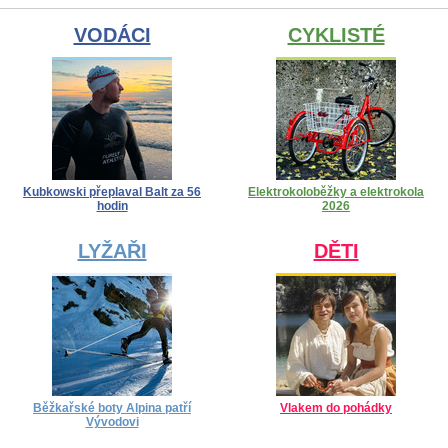
VODÁCI
CYKLISTÉ
Kubkowski přeplaval Balt za 56
Elektrokoloběžky a elektrokola
hodin
2026
LYŽAŘI
DĚTI
Běžkařské boty Alpina patří
Vlakem do pohádky
Vývodovi