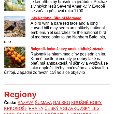
je keř příbuzný hrušním a jeřábům. Pochází
z vlhkých lesů Severní Ameriky. V Evropě
se začala pěstovat roku 1700.
Ibis National Bird of Morocco
A bird with a bare red face and a long
curved bill may seem an unlikely national
emblem. Yet searches for the national bird
of morocco point to the Northern Bald Ibis,
one
Rakytník řešetlákový aneb sibiřský zázrak
Rakytník je hitem medicíny posledních let.
Kromě posílení imunity je dobrý také na
pleť, má antibakteriální účinky a využívá se
jako doplněk léčby močového a zažívacího
ústrojí. Západní zdravotnictví ho sice objevilo
Regiony
České
SÁZAVA
ŠUMAVA
RALSKO
KRUŠNÉ HORY
KRKONOŠE
PRAHA
ČESKÝ A SLAVKOVSKÝ LES