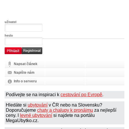
uživatel
heslo
Napsat článek
Napište nám
Info o serveru
Podívejte se na inspiraci k
cestování po Evropě
.
Hledáte si
ubytování
v ČR nebo na Slovensku?
Doporučujeme
chaty a chalupy k pronájmu
za nejlepší
ceny. I
levné ubytování
si najdete na portálu
MegaUbytko.cz.