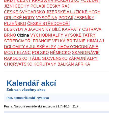
BRDY
ČESKÝ KRAS A KŘIVOKLÁTSKO
POVLTAVÍ
JIŽNÍ ČECHY
POLABÍ
ČESKÝ RÁJ
ČESKÉ ŠVÝCARSKO
JIZERSKÉ A LUŽICKÉ HORY
ORLICKÉ HORY
VYSOČINA
PODYJÍ
JESENÍKY
PLZEŇSKO
ČESKÉ STŘEDOHOŘÍ
BESKYDY A JAVORNÍKY
BÍLÉ KARPATY
OSTRAVA
BRNO
Cizina
VÝCHODNÍ ALPY
VYSOKÉ TATRY
STŘEDOMOŘÍ
FRANCIE
VELKÁ BRITÁNIE
HIMÁLAJ
DOLOMITY A JULSKÉ ALPY
JIHOVÝCHODNÍ ASIE
MONT BLANC
POLSKO
NĚMECKO
SKANDINÁVIE
RAKOUSKO
ITÁLIE
SLOVENSKO
ZÁPADNÍ ALPY
CHORVATSKO
KORUTANY
BALKÁN
AFRIKA
Kalendář akcí
Zobrazit všechny akce
Pes, pomocník stád - výstava
Praha, Národní zemědělské muzeum
21.7.-10.1.
21.7.