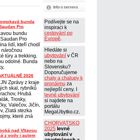
Info o serveru
romokavá bunda
Podívejte se na
Saudan Pro
inspiraci k
cestování po
avou bundu
Evropě
.
 Saudan Pro
na lidí, kteří chodí
Hledáte si
na náročnou
ubytování
v ČR
ké túry a trekking.
nebo na
sou odolné. Bunda
Slovensku?
y,
Doporučujeme
 AKTUÁLNĚ 2026
chaty a chalupy k
N Zprávy z kraje
pronájmu
za
ých skal, rybníků
nejlepší ceny. I
Prachov, Hrubá
levné ubytování
lák, Trosky,
si najdete na
ky, Valečov, Jičín,
portálu
, Zlatá stezka
MegaUbytko.cz.
ojmy, které zná
CHORVATSKO
2025
levné
uboká nad Vltavou
ubytování v
ná z vody i autem
apartmánech a