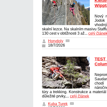
Klette
Wippt
Nový r
Jodok 
vhodný
skalní lezce. Na skalním masivu Staff
130 cest v obtížnosti 3 až...
celý článe
Horydoly
18/7/2026
TEST
Colum
Nepr
Saudan
chodí
náročn
túry a trekking. Konstrukce a materi
důležité prvky,...
celý článek
Kuba Turek