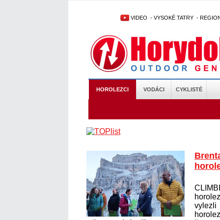
VIDEO
-
VYSOKÉ TATRY
-
REGIO
HOROLEZCI
VODÁCI
CYKLISTÉ
Brent
horol
CLIM
horole
vylez
horole