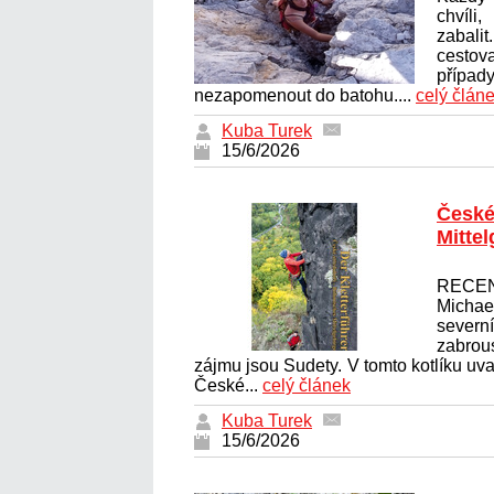
chvíl
zabali
cestov
případy
nezapomenout do batohu....
celý člán
Kuba Turek
15/6/2026
České
Mittel
RECEN
Michae
severn
zabrous
zájmu jsou Sudety. V tomto kotlíku uva
České...
celý článek
Kuba Turek
15/6/2026