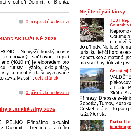
tti v pohoří Dolomiti di Brenta,
Nejčtenější články
TEST Nep
0 příspěvků v diskuzi
Columbia 
Nepromok
Columbia
Blanc AKTUÁLNĚ 2026
ocení větši
do přírody. Nejlepší je 
RONDE Nejvyšší horský masiv
turistiku, lehčí horolezec
y korunovaný sněhovou čepicí
Konstrukce a materiál j
lanc (4810 m) je eldorádem pro
má všechny důležité prvk
ce, turisty, lyžaře, skialpinisty,
Český ráj
idisty a mnohé další vyznavače
VALDŠTEJ
právy z Massif...
celý článek
pískovcov
a hradů. 
0 příspěvků v diskuzi
Skála, Ska
Příhrazy, Drábské světnič
Sobotka, Turnov, Kozákov
Českého ráje... To jsou p
ity a Julské Alpy 2026
každý turista
Feráta Hl
 PELMO Přinášíme aktuální
je přístup
 z Dolomit - Trentina a Jižního