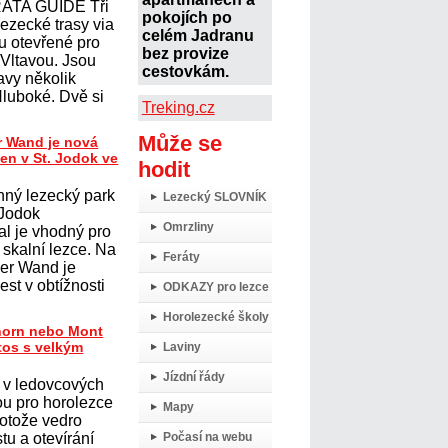
ATA GUIDE Tři
pokojích po
lezecké trasy via
celém Jadranu
ou otevřené pro
bez provize
 Vltavou. Jsou
cestovkám.
avy několik
Hluboké. Dvě si
Treking.cz
Může se
r Wand je nová
ten v St. Jodok ve
hodit
nný lezecký park
Lezecký SLOVNÍK
 Jodok
Omrzliny
al je vhodný pro
í skalní lezce. Na
Feráty
her Wand je
st v obtížnosti
ODKAZY pro lezce
Horolezecké školy
horn nebo Mont
tos s velkým
Laviny
Jízdní řády
 v ledovcových
ou pro horolezce
Mapy
protože vedro
tu a otevírání
Počasí na webu