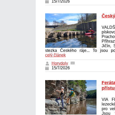
15/7/2026
Český
VALD
pískov
Pracho
Příhra
Jičín,
stezka Českého ráje... To jsou poj
celý článek
Horydoly
15/7/2026
Ferát
příst
VIA F
lezecké
pro ve
Jsou 