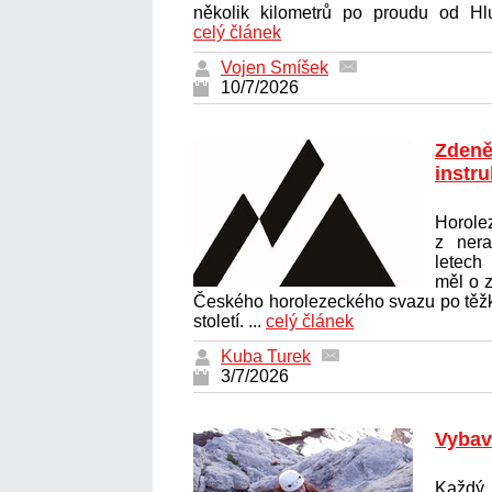
několik kilometrů po proudu od Hlu
celý článek
Vojen Smíšek
10/7/2026
Zdeně
instr
Hor
z nera
letech
měl o z
Českého horolezeckého svazu po těžk
století. ...
celý článek
Kuba Turek
3/7/2026
Vybav
Každý 