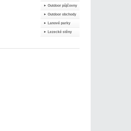
Outdoor půjčovny
Outdoor obchody
Lanové parky
Lezecké stěny