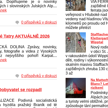
ska. Doplňujeme je o novinky
VIA FERR
kých i slovinských Julských Alp....
zajištěné 
ánek
ferrata js
veřejnost v Hluboké nad
vedeny nad hladinou Vlt
0 příspěvků v diskuzi
kilometrů po proudu od 
můžete přelézt
Stafflache
é Tatry AKTUÁLNĚ 2026
Klettergar
Wipptal
CKÁ DOLINA Zprávy, novinky,
Nový rodi
ty, fotografie a videa z Vysokých
v obci St.
 z nejvyššího pohoří Karpat....
v rakouském údolí Wippt
ánek
děti, rodiny i výkonnostn
skalním masivu Stafflac
zajištěných zhruba 130 ce
3 až
0 příspěvků v diskuzi
Na Matter
Blanc? Le
rizikem!
Dobyvatel se rozpadl
Podmínky
Alpách js
LIZACE Podivná socialistická
a turisty velmi obtížné, 
ka hyzdila pražský Braník od té
způsobuje tání permafros