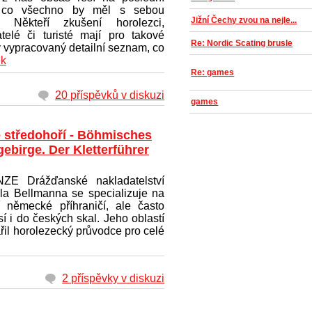
i, co všechno by měl s sebou
Jižní Čechy zvou na nejle...
t. Někteří zkušení horolezci,
atelé či turisté mají pro takové
Re: Nordic Scating brusle
 vypracovaný detailní seznam, co
ek
Re: games
20 příspěvků v diskuzi
games
 středohoří - Böhmisches
gebirge. Der Kletterführer
ZE Drážďanské nakladatelství
la Bellmanna se specializuje na
í německé příhraničí, ale často
í i do českých skal. Jeho oblastí
řil horolezecký průvodce pro celé
2 příspěvky v diskuzi