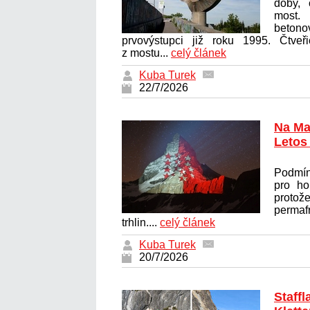
doby, 
most.
betono
prvovýstupci již roku 1995. Čtveř
z mostu...
celý článek
Kuba Turek
22/7/2026
Na Ma
Letos
Podmín
pro ho
proto
permaf
trhlin....
celý článek
Kuba Turek
20/7/2026
Staff