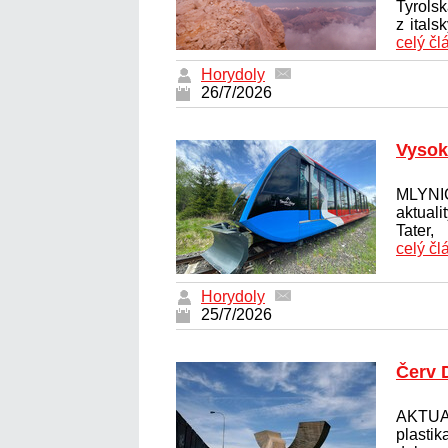
Tyrol
z itals
celý čl
Horydoly
26/7/2026
Vysok
MLYNI
aktuali
Tater,
celý čl
Horydoly
25/7/2026
Červ 
AKTUA
plasti