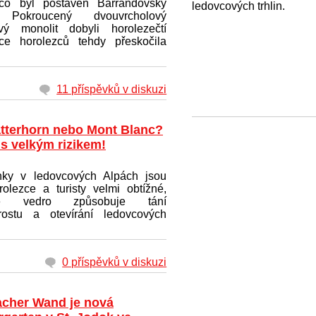
co byl postaven Barrandovský
ledovcových trhlin.
 Pokroucený dvouvrcholový
vý monolit dobyli horolezečtí
ice horolezců tehdy přeskočila
11 příspěvků v diskuzi
tterhorn nebo Mont Blanc?
 s velkým rizikem!
ky v ledovcových Alpách jsou
rolezce a turisty velmi obtížné,
že vedro způsobuje tání
rostu a otevírání ledovcových
0 příspěvků v diskuzi
lacher Wand je nová