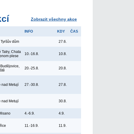
kcí
Zobrazit všechny akce
INFO
KDY
ČAS
 Tyršův dům
27.6.
 Tatry, Chata
10.-16.8.
10.8.
lenom plese
Budějovice,
20.-25.8.
20.8.
iště
e nad Metují
27.-30.8.
27.8.
e nad Metují
30.8.
 Misano
4.-6.9.
4.9.
řice
11.-16.9.
11.9.