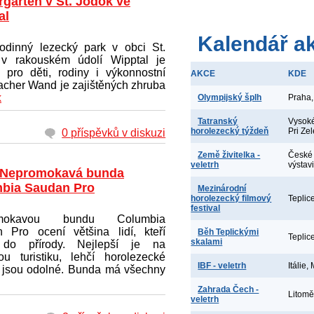
rgarten v St. Jodok ve
al
Kalendář a
odinný lezecký park v obci St.
v rakouském údolí Wipptal je
 pro děti, rodiny i výkonnostní
AKCE
KDE
lacher Wand je zajištěných zhruba
k
Olympijský šplh
Praha,
Tatranský
Vysoké
horolezecký týždeň
Pri Ze
0 příspěvků v diskuzi
Země živitelka -
České 
veletrh
výstav
 Nepromokavá bunda
bia Saudan Pro
Mezinárodní
horolezecký filmový
Teplic
festival
omokavou bundu Columbia
 Pro ocení většina lidí, kteří
Běh Teplickými
Teplic
skalami
 do přírody. Nejlepší je na
ou turistiku, lehčí horolezecké
IBF - veletrh
Itálie,
ál jsou odolné. Bunda má všechny
Zahrada Čech -
Litomě
veletrh