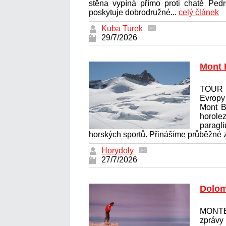
stěna vypíná přímo proti chatě Pedro
poskytuje dobrodružné...
celý článek
Kuba Turek
29/7/2026
Mont 
TOUR 
Evrop
Mont B
horolez
paragl
horských sportů. Přinášíme průběžné z
Horydoly
27/7/2026
Dolom
MONTE
zprávy