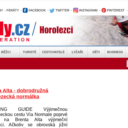
NY
-
FERÁTY
-
FACEBOOK
-
TWITTER
-
INSTAGRAM
-
PINTEREST
BĚŽCI
TURISTÉ
CESTOVATELÉ
LYŽAŘI
DĚTI
BUSINESS
a Alta - dobrodružná
ezecká normálka
BING GUIDE Výjimečnou
zeckou cestu Via Normale poprvé
li na Brenta Alta výjimeční
zci. Ačkoliv se obrovská jižní