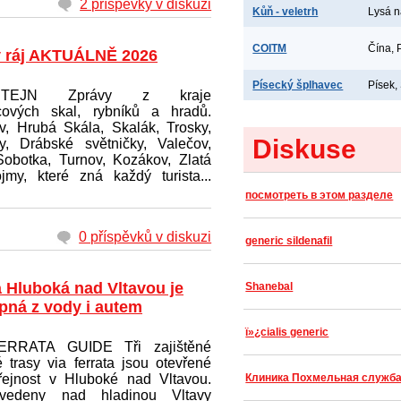
2 příspěvky v diskuzi
Kůň - veletrh
Lysá 
COITM
Čína, 
 ráj AKTUÁLNĚ 2026
Písecký šplhavec
Písek,
ŠTEJN Zprávy z kraje
cových skal, rybníků a hradů.
v, Hrubá Skála, Skalák, Trosky,
Diskuse
zy, Drábské světničky, Valečov,
 Sobotka, Turnov, Kozákov, Zlatá
my, které zná každý turista...
посмотреть в этом разделе
0 příspěvků v diskuzi
generic sildenafil
a Hluboká nad Vltavou je
Shanebal
upná z vody i autem
ï»¿cialis generic
ERRATA GUIDE Tři zajištěné
 trasy via ferrata jsou otevřené
řejnost v Hluboké nad Vltavou.
Клиника Похмельная служб
vedeny nad hladinou Vltavy