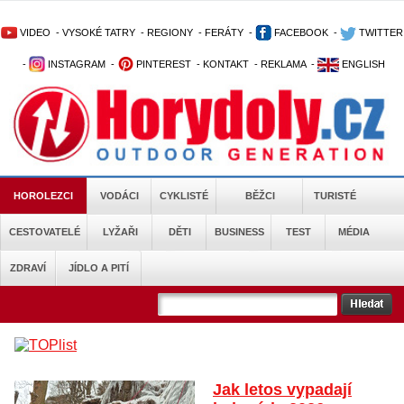
VIDEO
-
VYSOKÉ TATRY
-
REGIONY
-
FERÁTY
-
FACEBOOK
-
TWITTER
-
INSTAGRAM
-
PINTEREST
-
KONTAKT
-
REKLAMA
-
ENGLISH
HOROLEZCI
VODÁCI
CYKLISTÉ
BĚŽCI
TURISTÉ
CESTOVATELÉ
LYŽAŘI
DĚTI
BUSINESS
TEST
MÉDIA
ZDRAVÍ
JÍDLO A PITÍ
Jak letos vypadají