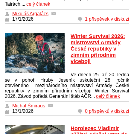
Tatrách....
celý článek
Mikuláš Argalács
17/1/2026
1 příspěvek v diskuzi
Winter Survival 2026:
mistrovství Armády
České republiky v
zimním přírodním
víceboji
Ve dnech 25. až 30. ledna
se v pohoří Hrubý Jeseník uskuteční 28. ročník
otevřeného mezinárodního mistrovství Armády České
republiky v zimním přírodním víceboji Winter Survival
2026. Závod pořádá Generální štáb AČR...
celý článek
Michal Šmiraus
13/1/2026
0 příspěvků v diskuzi
Horolezec Vladimír