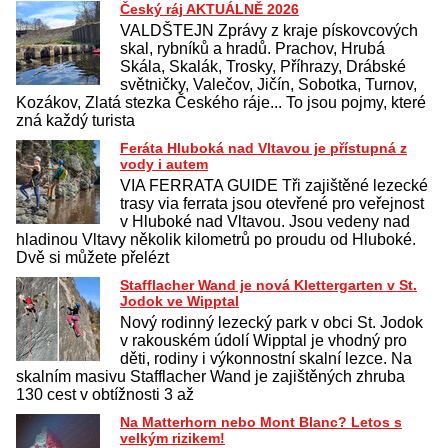
Český ráj AKTUÁLNĚ 2026
VALDŠTEJN Zprávy z kraje pískovcových
skal, rybníků a hradů. Prachov, Hrubá
Skála, Skalák, Trosky, Příhrazy, Drábské
světničky, Valečov, Jičín, Sobotka, Turnov,
Kozákov, Zlatá stezka Českého ráje... To jsou pojmy, které
zná každý turista
Feráta Hluboká nad Vltavou je přístupná z
vody i autem
VIA FERRATA GUIDE Tři zajištěné lezecké
trasy via ferrata jsou otevřené pro veřejnost
v Hluboké nad Vltavou. Jsou vedeny nad
hladinou Vltavy několik kilometrů po proudu od Hluboké.
Dvě si můžete přelézt
Stafflacher Wand je nová Klettergarten v St.
Jodok ve Wipptal
Nový rodinný lezecký park v obci St. Jodok
v rakouském údolí Wipptal je vhodný pro
děti, rodiny i výkonnostní skalní lezce. Na
skalním masivu Stafflacher Wand je zajištěných zhruba
130 cest v obtížnosti 3 až
Na Matterhorn nebo Mont Blanc? Letos s
velkým rizikem!