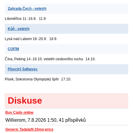
Zahrada Čech - veletrh
Litoměřice
11.-16.9.
11.9.
Kůň - veletrh
Lysá nad Labem
18.-20.9.
18.9.
COITM
Čína, Peking
14.-16.10. veletrh cestovního ruchu
14.10.
Písecký šplhavec
Písek, Sokolovna
Olympijský šplh
17.10.
Diskuse
Buy Cialis online
Willierom, 7.8.2026 1:50, 41 příspěvků
Generic Tadalafil 20mg price