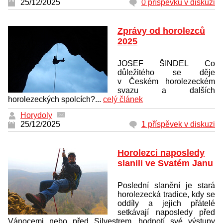
25/12/2025
0 příspěvků v diskuzi
Zprávy od horolezců
2025
JOSEF ŠINDEL Co
důležitého se děje
v Českém horolezeckém
svazu a dalších
horolezeckých spolcích?...
celý článek
Horydoly
25/12/2025
1 příspěvek v diskuzi
Horolezci naposledy
slanili ve Svatém Janu
Poslední slanění je stará
horolezecká tradice, kdy se
oddíly a jejich přátelé
setkávají naposledy před
Vánocemi nebo před Silvestrem, hodnotí své výstupy