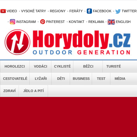
VIDEO
-
VYSOKÉ TATRY
-
REGIONY
-
FERÁTY
-
FACEBOOK
-
TWITTER
-
INSTAGRAM
-
PINTEREST
-
KONTAKT
-
REKLAMA
-
ENGLISH
HOROLEZCI
VODÁCI
CYKLISTÉ
BĚŽCI
TURISTÉ
CESTOVATELÉ
LYŽAŘI
DĚTI
BUSINESS
TEST
MÉDIA
ZDRAVÍ
JÍDLO A PITÍ