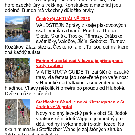
horolezecké túry a trekking. Konstrukce a materiál jsou
odolné. Bunda má všechny důležité prvky,
Český ráj AKTUÁLNĚ 2026
VALDŠTEJN Zprávy z kraje pískovcových
skal, rybníků a hradů. Prachov, Hrubá
Skála, Skalák, Trosky, Příhrazy, Drábské
světničky, Valečov, Jičín, Sobotka, Turnov,
Kozákov, Zlatá stezka Českého ráje... To jsou pojmy, které
zná každý turista
Feráta Hluboká nad Vltavou je přístupná z
vody i autem
VIA FERRATA GUIDE Tři zajištěné lezecké
trasy via ferrata jsou otevřené pro veřejnost
v Hluboké nad Vltavou. Jsou vedeny nad
hladinou Vltavy několik kilometrů po proudu od Hluboké.
Dvě si můžete přelézt
Stafflacher Wand je nová Klettergarten v St.
Jodok ve Wipptal
Nový rodinný lezecký park v obci St. Jodok
v rakouském údolí Wipptal je vhodný pro
děti, rodiny i výkonnostní skalní lezce. Na
skalním masivu Stafflacher Wand je zajištěných zhruba
130 cest v obtížnosti 3 až