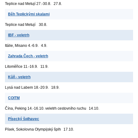
Teplice nad Metují
27.-30.8.
27.8.
Běh Teplickými skalami
Teplice nad Metují
30.8.
IBF - veletrh
Itálie, Misano
4.-6.9.
4.9.
Zahrada Čech - veletrh
Litoměřice
11.-16.9.
11.9.
Kůň - veletrh
Lysá nad Labem
18.-20.9.
18.9.
COITM
Čína, Peking
14.-16.10. veletrh cestovního ruchu
14.10.
Písecký šplhavec
Písek, Sokolovna
Olympijský šplh
17.10.