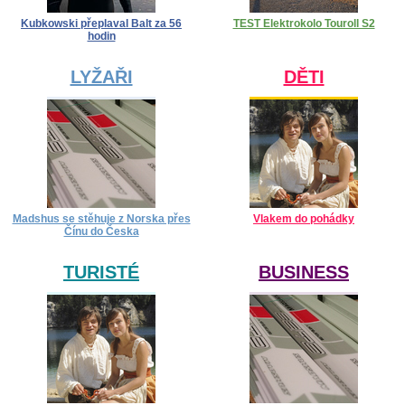
Kubkowski přeplaval Balt za 56
TEST Elektrokolo Touroll S2
hodin
LYŽAŘI
DĚTI
Madshus se stěhuje z Norska přes
Vlakem do pohádky
Čínu do Česka
TURISTÉ
BUSINESS