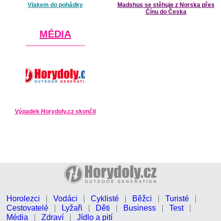
Vlakem do pohádky
Madshus se stěhuje z Norska přes
Čínu do Česka
MÉDIA
Výpadek Horydoly.cz skončil
Horolezci
Vodáci
Cyklisté
Běžci
Turisté
Cestovatelé
Lyžaři
Děti
Business
Test
Média
Zdraví
Jídlo a pití