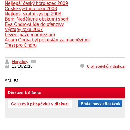
Nejlepší český horolezec 2009
České výstupu roku 2008
Nejlepší skalní výstup 2008
Bém: Neděláme obskurní sport
Eva Ondrová jde do ofenzívy
Výstupy roku 2007
Lezec maže magnézium
Adam Ondra byl potrestán za magnézium
Trest pro Ondru
Horydoly
12/10/2016
0 příspěvků v diskuzi
SDÍLEJ:
Diskuze k článku
Celkem 0 příspěvků v diskuzi
Přidat nový příspěvek