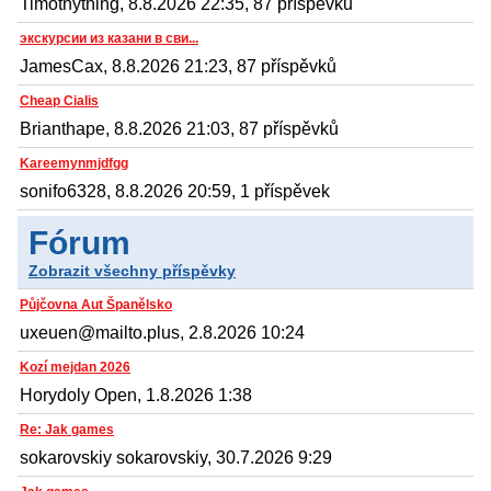
Timothything, 8.8.2026 22:35, 87 příspěvků
экскурсии из казани в сви...
JamesCax, 8.8.2026 21:23, 87 příspěvků
Cheap Cialis
Brianthape, 8.8.2026 21:03, 87 příspěvků
Kareemynmjdfgg
sonifo6328, 8.8.2026 20:59, 1 příspěvek
Fórum
Zobrazit všechny příspěvky
Půjčovna Aut Španělsko
uxeuen@mailto.plus, 2.8.2026 10:24
Kozí mejdan 2026
Horydoly Open, 1.8.2026 1:38
Re: Jak games
sokarovskiy sokarovskiy, 30.7.2026 9:29