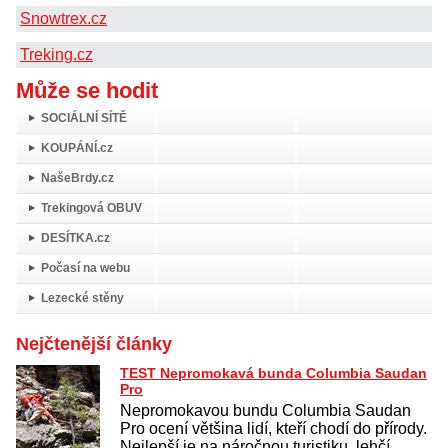
Snowtrex.cz
Treking.cz
Může se hodit
SOCIÁLNÍ SÍTĚ
KOUPÁNÍ.cz
NašeBrdy.cz
Trekingová OBUV
DESÍTKA.cz
Počasí na webu
Lezecké stěny
Nejčtenější články
TEST Nepromokavá bunda Columbia Saudan
Pro
Nepromokavou bundu Columbia Saudan
Pro ocení většina lidí, kteří chodí do přírody.
Nejlepší je na náročnou turistiku, lehčí