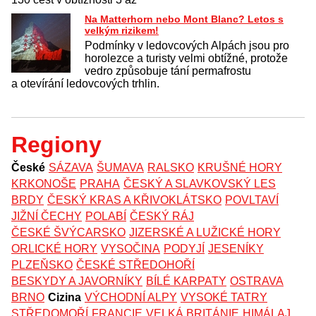
Na Matterhorn nebo Mont Blanc? Letos s
velkým rizikem!
Podmínky v ledovcových Alpách jsou pro
horolezce a turisty velmi obtížné, protože
vedro způsobuje tání permafrostu
a otevírání ledovcových trhlin.
Regiony
České
SÁZAVA
ŠUMAVA
RALSKO
KRUŠNÉ HORY
KRKONOŠE
PRAHA
ČESKÝ A SLAVKOVSKÝ LES
BRDY
ČESKÝ KRAS A KŘIVOKLÁTSKO
POVLTAVÍ
JIŽNÍ ČECHY
POLABÍ
ČESKÝ RÁJ
ČESKÉ ŠVÝCARSKO
JIZERSKÉ A LUŽICKÉ HORY
ORLICKÉ HORY
VYSOČINA
PODYJÍ
JESENÍKY
PLZEŇSKO
ČESKÉ STŘEDOHOŘÍ
BESKYDY A JAVORNÍKY
BÍLÉ KARPATY
OSTRAVA
BRNO
Cizina
VÝCHODNÍ ALPY
VYSOKÉ TATRY
STŘEDOMOŘÍ
FRANCIE
VELKÁ BRITÁNIE
HIMÁLAJ