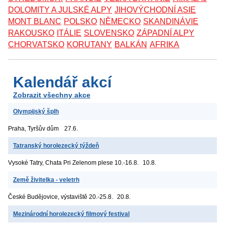
DOLOMITY A JULSKÉ ALPY
JIHOVÝCHODNÍ ASIE
MONT BLANC
POLSKO
NĚMECKO
SKANDINÁVIE
RAKOUSKO
ITÁLIE
SLOVENSKO
ZÁPADNÍ ALPY
CHORVATSKO
KORUTANY
BALKÁN
AFRIKA
Kalendář akcí
Zobrazit všechny akce
Olympijský šplh
Praha, Tyršův dům
27.6.
Tatranský horolezecký týždeň
Vysoké Tatry, Chata Pri Zelenom plese
10.-16.8.
10.8.
Země živitelka - veletrh
České Budějovice, výstaviště
20.-25.8.
20.8.
Mezinárodní horolezecký filmový festival