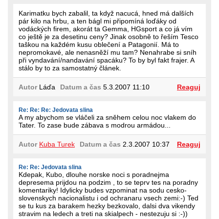
Karimatku bych zabalil, ta když nacucá, hned má dalších
pár kilo na hrbu, a ten bágl mi připomíná loďáky od
vodáckých firem, akorát ta Gemma, HGsport a co já vím
co ještě je za desetinu ceny? Jinak osobně to řeším Tesco
taškou na každém kusu oblečení a Patagonií. Má to
nepromokavé, ale nenasněží mu tam? Nenahrabe si sníh
při vyndavání/nandavání spacáku? To by byl fakt frajer. A
stálo by to za samostatný článek.
Autor
Láďa
Datum a čas
5.3.2007 11:10
Reaguj
Re: Re: Re: Jedovata slina
A my abychom se vláčeli za sněhem celou noc vlakem do
Tater. To zase bude zábava s modrou armádou...
Autor
Kuba Turek
Datum a čas
2.3.2007 10:37
Reaguj
Re: Re: Jedovata slina
Kdepak, Kubo, dlouhe norske noci s poradnejma
depresema prijdou na podzim , to se teprv tes na poradny
komentariky! Idylicky budes vzpominat na sodu cesko-
slovenskych nacionalistu i od ochranaru vsech zemi:-) Ted
se tu kus za barakem hezky bezkovalo, dalsi dva vikendy
stravim na ledech a treti na skialpech - nestezuju si :-))