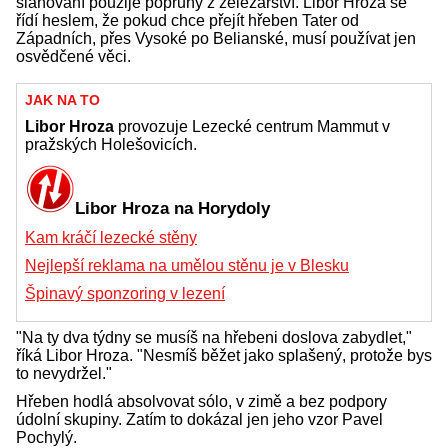
slaňování použije popruhy z železářství. Libor Hroza se
řídí heslem, že pokud chce přejít hřeben Tater od
Západních, přes Vysoké po Belianské, musí používat jen
osvědčené věci.
JAK NA TO
Libor Hroza
provozuje Lezecké centrum Mammut v
pražských Holešovicích.
Libor Hroza na Horydoly
Kam kráčí lezecké stěny
Nejlepší reklama na umělou stěnu je v Blesku
Špinavý sponzoring v lezení
"Na ty dva týdny se musíš na hřebeni doslova zabydlet,"
říká Libor Hroza. "Nesmíš běžet jako splašený, protože bys
to nevydržel."
Hřeben hodlá absolvovat sólo, v zimě a bez podpory
údolní skupiny. Zatím to dokázal jen jeho vzor Pavel
Pochylý.