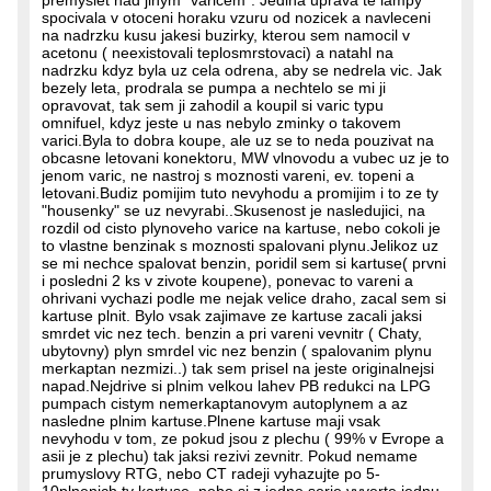
premyslet nad jinym "varicem". Jedina uprava te lampy
spocivala v otoceni horaku vzuru od nozicek a navleceni
na nadrzku kusu jakesi buzirky, kterou sem namocil v
acetonu ( neexistovali teplosmrstovaci) a natahl na
nadrzku kdyz byla uz cela odrena, aby se nedrela vic. Jak
bezely leta, prodrala se pumpa a nechtelo se mi ji
opravovat, tak sem ji zahodil a koupil si varic typu
omnifuel, kdyz jeste u nas nebylo zminky o takovem
varici.Byla to dobra koupe, ale uz se to neda pouzivat na
obcasne letovani konektoru, MW vlnovodu a vubec uz je to
jenom varic, ne nastroj s moznosti vareni, ev. topeni a
letovani.Budiz pomijim tuto nevyhodu a promijim i to ze ty
"housenky" se uz nevyrabi..Skusenost je nasledujici, na
rozdil od cisto plynoveho varice na kartuse, nebo cokoli je
to vlastne benzinak s moznosti spalovani plynu.Jelikoz uz
se mi nechce spalovat benzin, poridil sem si kartuse( prvni
i posledni 2 ks v zivote koupene), ponevac to vareni a
ohrivani vychazi podle me nejak velice draho, zacal sem si
kartuse plnit. Bylo vsak zajimave ze kartuse zacali jaksi
smrdet vic nez tech. benzin a pri vareni vevnitr ( Chaty,
ubytovny) plyn smrdel vic nez benzin ( spalovanim plynu
merkaptan nezmizi..) tak sem prisel na jeste originalnejsi
napad.Nejdrive si plnim velkou lahev PB redukci na LPG
pumpach cistym nemerkaptanovym autoplynem a az
nasledne plnim kartuse.Plnene kartuse maji vsak
nevyhodu v tom, ze pokud jsou z plechu ( 99% v Evrope a
asii je z plechu) tak jaksi rezivi zevnitr. Pokud nemame
prumyslovy RTG, nebo CT radeji vyhazujte po 5-