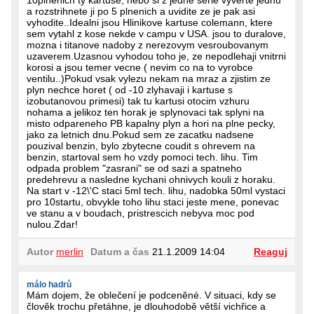
10plnenich ty kartuse, nebo si z jedne serie vyverte jednu
a rozstrihnete ji po 5 plnenich a uvidite ze je pak asi
vyhodite..Idealni jsou Hlinikove kartuse colemann, ktere
sem vytahl z kose nekde v campu v USA. jsou to duralove,
mozna i titanove nadoby z nerezovym vesroubovanym
uzaverem.Uzasnou vyhodou toho je, ze nepodlehaji vnitrni
korosi a jsou temer vecne ( nevim co na to vyrobce
ventilu..)Pokud vsak vylezu nekam na mraz a zjistim ze
plyn nechce horet ( od -10 zlyhavaji i kartuse s
izobutanovou primesi) tak tu kartusi otocim vzhuru
nohama a jelikoz ten horak je splynovaci tak splyni na
misto odpareneho PB kapalny plyn a hori na plne pecky,
jako za letnich dnu.Pokud sem ze zacatku nadsene
pouzival benzin, bylo zbytecne coudit s ohrevem na
benzin, startoval sem ho vzdy pomoci tech. lihu. Tim
odpada problem "zasrani" se od sazi a spatneho
predehrevu a nasledne kychani ohnivych kouli z horaku.
Na start v -12\'C staci 5ml tech. lihu, nadobka 50ml vystaci
pro 10startu, obvykle toho lihu staci jeste mene, ponevac
ve stanu a v boudach, pristrescich nebyva moc pod
nulou.Zdar!
Autor
merlin
Datum a čas
21.1.2009 14:04
Reaguj
málo hadrů
Mám dojem, že oblečení je podceněné. V situaci, kdy se
člověk trochu přetáhne, je dlouhodobě větší vichřice a