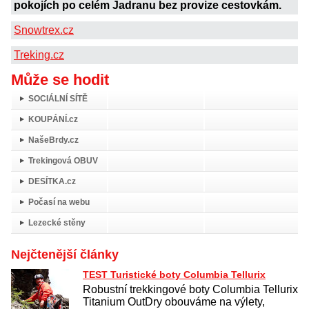
pokojích po celém Jadranu bez provize cestovkám.
Snowtrex.cz
Treking.cz
Může se hodit
SOCIÁLNÍ SÍTĚ
KOUPÁNÍ.cz
NašeBrdy.cz
Trekingová OBUV
DESÍTKA.cz
Počasí na webu
Lezecké stěny
Nejčtenější články
TEST Turistické boty Columbia Tellurix
Robustní trekkingové boty Columbia Tellurix
Titanium OutDry obouváme na výlety,