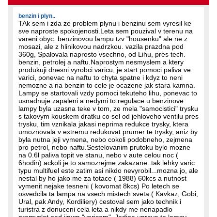
benzin i plyn..
TAk sem i zda ze problem plynu i benzinu sem vyresil ke
sve naproste spokojenosti.Leta sem pouzival v terenu na
vareni obyc. benzinovou lampu tzv "housenku" ale ne z
mosazi, ale z hlinikovou nadrzkou. vazila prazdna pod
360g, Spalovala naprosto vsechno, od Lihu, pres tech.
benzin, petrolej a naftu.Naprostym nesmyslem a ktery
produkuji dnesni vyrobci varicu, je start pomoci paliva ve
varici, ponevac na naftu to chyta spatne i kdyz to neni
nemozne a na benzin to cele je ocazene jak stara kamna.
Lampy se startovali vzdy pomoci tekuteho lihu, ponevac to
usnadnuje zapaleni a nedymi to.regulace u benzinove
lampy byla uzasna teke v tom, ze mela "samocistici" trysku
s takovym kouskem dratku co sel od jehloveho ventilu pres
trysku, tim vznikala jakasi neprima redukce trysky, ktera
umoznovala v extremu redukovat prumer te trysky, aniz by
byla nutna jeji vymena, nebo cokoli podobneho, zejmena
pro petrol, nebo naftu.Sestelovanim prutoku bylo mozne
na 0.6l paliva topit ve stanu, nebo v aute celou noc (
6hodin) ackoli je to samozrejme zakazane..tak lehky varic
typu multifuel este zatim asi nikdo nevyrobil...mozna jo, ale
nestal by ho jako me za totace ( 1988) 60kcs a nutnost
vymenit nejake tesneni ( kovomat 8kcs) Po letech se
osvedcila ta lampa na vsech mistech sveta ( Kavkaz, Gobi,
Ural, pak Andy, Kordiliery) cestoval sem jako technik i
turistra z donuceni cela leta a nikdy me nenapadlo