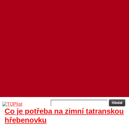
Co je potřeba na zimní tatranskou
hřebenovku