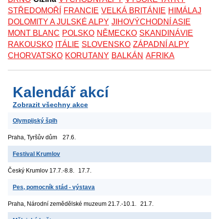
STŘEDOMOŘÍ
FRANCIE
VELKÁ BRITÁNIE
HIMÁLAJ
DOLOMITY A JULSKÉ ALPY
JIHOVÝCHODNÍ ASIE
MONT BLANC
POLSKO
NĚMECKO
SKANDINÁVIE
RAKOUSKO
ITÁLIE
SLOVENSKO
ZÁPADNÍ ALPY
CHORVATSKO
KORUTANY
BALKÁN
AFRIKA
Kalendář akcí
Zobrazit všechny akce
Olympijský šplh
Praha, Tyršův dům
27.6.
Festival Krumlov
Český Krumlov
17.7.-8.8.
17.7.
Pes, pomocník stád - výstava
Praha, Národní zemědělské muzeum
21.7.-10.1.
21.7.