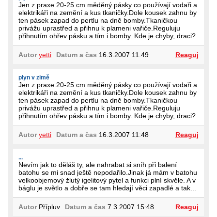
Jen z praxe.20-25 cm měděný pásky co používají vodaři a
elektrikáři na zemění a kus tkaničky.Dole kousek zahnu by
ten pásek zapad do pertlu na dně bomby.Tkaničkou
privážu uprastřed a přihnu k plameni vařiče.Reguluju
přihnutím ohřev pásku a tím i bomby. Kde je chyby, draci?
Autor
yetti
Datum a čas
16.3.2007 11:49
Reaguj
plyn v zimě
Jen z praxe.20-25 cm měděný pásky co používají vodaři a
elektrikáři na zemění a kus tkaničky.Dole kousek zahnu by
ten pásek zapad do pertlu na dně bomby.Tkaničkou
privážu uprastřed a přihnu k plameni vařiče.Reguluju
přihnutím ohřev pásku a tím i bomby. Kde je chyby, draci?
Autor
yetti
Datum a čas
16.3.2007 11:48
Reaguj
...
Nevím jak to děláš ty, ale nahrabat si sníh při balení
batohu se mi snad ještě nepodařilo.Jinak já mám v batohu
velkoobjemový žlutý igelitový pytel a funkci plní skvěle. A v
báglu je světlo a dobře se tam hledají věci zapadlé a tak...
Autor
Přípluv
Datum a čas
7.3.2007 15:48
Reaguj