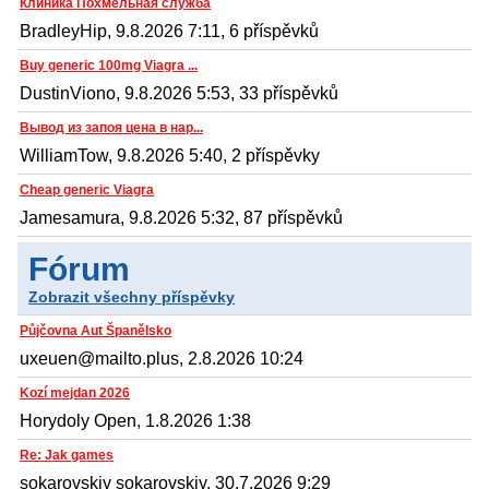
Клиника Похмельная служба
BradleyHip, 9.8.2026 7:11, 6 příspěvků
Buy generic 100mg Viagra ...
DustinViono, 9.8.2026 5:53, 33 příspěvků
Вывод из запоя цена в нар...
WilliamTow, 9.8.2026 5:40, 2 příspěvky
Cheap generic Viagra
Jamesamura, 9.8.2026 5:32, 87 příspěvků
Fórum
Zobrazit všechny příspěvky
Půjčovna Aut Španělsko
uxeuen@mailto.plus, 2.8.2026 10:24
Kozí mejdan 2026
Horydoly Open, 1.8.2026 1:38
Re: Jak games
sokarovskiy sokarovskiy, 30.7.2026 9:29