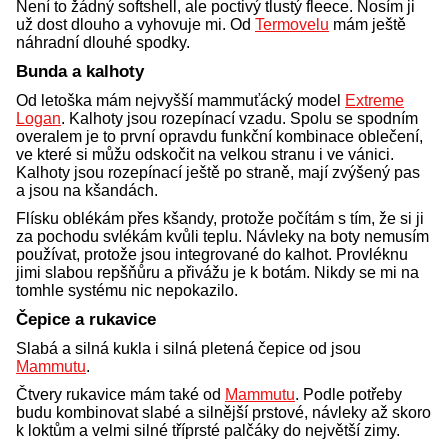
Není to žádný softshell, ale poctivý tlustý fleece. Nosím ji
už dost dlouho a vyhovuje mi. Od
Termovelu
mám ještě
náhradní dlouhé spodky.
Bunda a kalhoty
Od letoška mám nejvyšší mammuťácký model
Extreme
Logan
. Kalhoty jsou rozepínací vzadu. Spolu se spodním
overalem je to první opravdu funkční kombinace oblečení,
ve které si můžu odskočit na velkou stranu i ve vánici.
Kalhoty jsou rozepínací ještě po straně, mají zvýšený pas
a jsou na kšandách.
Flísku oblékám přes kšandy, protože počítám s tím, že si ji
za pochodu svlékám kvůli teplu. Návleky na boty nemusím
používat, protože jsou integrované do kalhot. Provléknu
jimi slabou repšňůru a přivážu je k botám. Nikdy se mi na
tomhle systému nic nepokazilo.
Čepice a rukavice
Slabá a silná kukla i silná pletená čepice od jsou
Mammutu
.
Čtvery rukavice mám také od
Mammutu
. Podle potřeby
budu kombinovat slabé a silnější prstové, návleky až skoro
k loktům a velmi silné tříprsté palčáky do největší zimy.