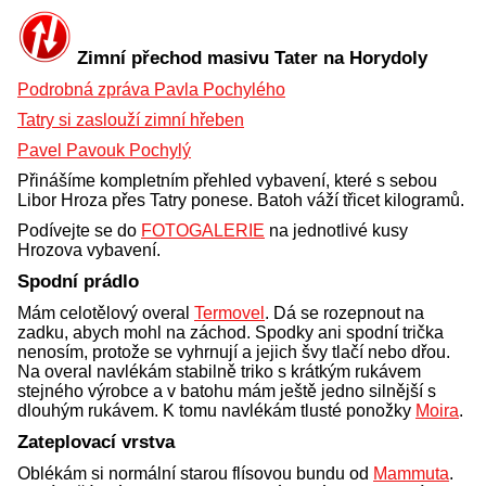
Zimní přechod masivu Tater na Horydoly
Podrobná zpráva Pavla Pochylého
Tatry si zaslouží zimní hřeben
Pavel Pavouk Pochylý
Přinášíme kompletním přehled vybavení, které s sebou
Libor Hroza přes Tatry ponese. Batoh váží třicet kilogramů.
Podívejte se do
FOTOGALERIE
na jednotlivé kusy
Hrozova vybavení.
Spodní prádlo
Mám celotělový overal
Termovel
. Dá se rozepnout na
zadku, abych mohl na záchod. Spodky ani spodní trička
nenosím, protože se vyhrnují a jejich švy tlačí nebo dřou.
Na overal navlékám stabilně triko s krátkým rukávem
stejného výrobce a v batohu mám ještě jedno silnější s
dlouhým rukávem. K tomu navlékám tlusté ponožky
Moira
.
Zateplovací vrstva
Oblékám si normální starou flísovou bundu od
Mammuta
.