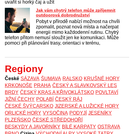
uvařit si horký čaj a užít
Jak vám chytrý telefon může zpříjemnit
outdoorová dobrodružství
Pobyt v přírodě nabízí možnost na chvíli
zpomalit, poznat nová místa a načerpat
energii mimo každodenní rutinu. Chytrý
telefon přitom nemusí sloužit jen ke komunikaci. Může
pomoci při plánování trasy, orientaci v terénu,
Regiony
České
SÁZAVA
ŠUMAVA
RALSKO
KRUŠNÉ HORY
KRKONOŠE
PRAHA
ČESKÝ A SLAVKOVSKÝ LES
BRDY
ČESKÝ KRAS A KŘIVOKLÁTSKO
POVLTAVÍ
JIŽNÍ ČECHY
POLABÍ
ČESKÝ RÁJ
ČESKÉ ŠVÝCARSKO
JIZERSKÉ A LUŽICKÉ HORY
ORLICKÉ HORY
VYSOČINA
PODYJÍ
JESENÍKY
PLZEŇSKO
ČESKÉ STŘEDOHOŘÍ
BESKYDY A JAVORNÍKY
BÍLÉ KARPATY
OSTRAVA
BRNO
Cizina
VÝCHODNÍ ALPY
VYSOKÉ TATRY