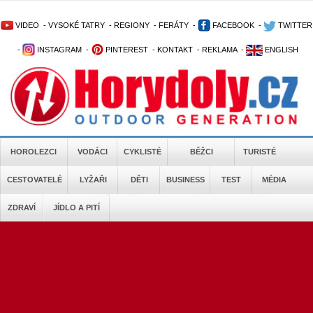
VIDEO
-
VYSOKÉ TATRY
-
REGIONY
-
FERÁTY
-
FACEBOOK
-
TWITTER
-
INSTAGRAM
-
PINTEREST
-
KONTAKT
-
REKLAMA
-
ENGLISH
HOROLEZCI
VODÁCI
CYKLISTÉ
BĚŽCI
TURISTÉ
CESTOVATELÉ
LYŽAŘI
DĚTI
BUSINESS
TEST
MÉDIA
ZDRAVÍ
JÍDLO A PITÍ