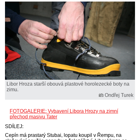
Libor Hroza starší obouvá plastové horolezecké boty na
zimu.
Ondřej Turek
FOTOGALERIE: Vybavení Libora Hrozy na zimní
přechod masivu Tater
SDÍLEJ:
Cepín má prastarý Stubai, lopatu koupil v Řempu, na