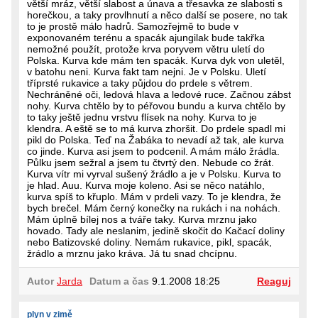
větší mráz, větší slabost a únava a třesavka ze slabosti s
horečkou, a taky provlhnutí a něco další se posere, no tak
to je prostě málo hadrů. Samozřejmě to bude v
exponovaném terénu a spacák ajungilak bude takřka
nemožné použít, protože krva poryvem větru uletí do
Polska. Kurva kde mám ten spacák. Kurva dyk von uletěl,
v batohu neni. Kurva fakt tam nejni. Je v Polsku. Uletí
tříprsté rukavice a taky půjdou do prdele s větrem.
Nechráněné oči, ledová hlava a ledové ruce. Začnou zábst
nohy. Kurva chtělo by to péřovou bundu a kurva chtělo by
to taky ještě jednu vrstvu flísek na nohy. Kurva to je
klendra. A eště se to má kurva zhoršit. Do prdele spadl mi
pikl do Polska. Teď na Žabáka to nevadí až tak, ale kurva
co jinde. Kurva asi jsem to podcenil. A mám málo žrádla.
Půlku jsem sežral a jsem tu čtvrtý den. Nebude co žrát.
Kurva vítr mi vyrval sušený žrádlo a je v Polsku. Kurva to
je hlad. Auu. Kurva moje koleno. Asi se něco natáhlo,
kurva spíš to křuplo. Mám v prdeli vazy. To je klendra, že
bych brečel. Mám černý konečky na rukách i na nohách.
Mám úplně bílej nos a tváře taky. Kurva mrznu jako
hovado. Tady ale neslanim, jedině skočit do Kačací doliny
nebo Batizovské doliny. Nemám rukavice, pikl, spacák,
žrádlo a mrznu jako kráva. Já tu snad chcípnu.
Autor
Jarda
Datum a čas
9.1.2008 18:25
Reaguj
plyn v zimě