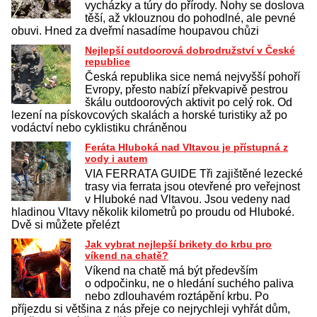
vycházky a túry do přírody. Nohy se doslova
těší, až vklouznou do pohodlné, ale pevné
obuvi. Hned za dveřmí nasadíme houpavou chůzi
Nejlepší outdoorová dobrodružství v České
republice
Česká republika sice nemá nejvyšší pohoří
Evropy, přesto nabízí překvapivě pestrou
škálu outdoorových aktivit po celý rok. Od
lezení na pískovcových skalách a horské turistiky až po
vodáctví nebo cyklistiku chráněnou
Feráta Hluboká nad Vltavou je přístupná z
vody i autem
VIA FERRATA GUIDE Tři zajištěné lezecké
trasy via ferrata jsou otevřené pro veřejnost
v Hluboké nad Vltavou. Jsou vedeny nad
hladinou Vltavy několik kilometrů po proudu od Hluboké.
Dvě si můžete přelézt
Jak vybrat nejlepší brikety do krbu pro
víkend na chatě?
Víkend na chatě má být především
o odpočinku, ne o hledání suchého paliva
nebo zdlouhavém roztápění krbu. Po
příjezdu si většina z nás přeje co nejrychleji vyhřát dům,