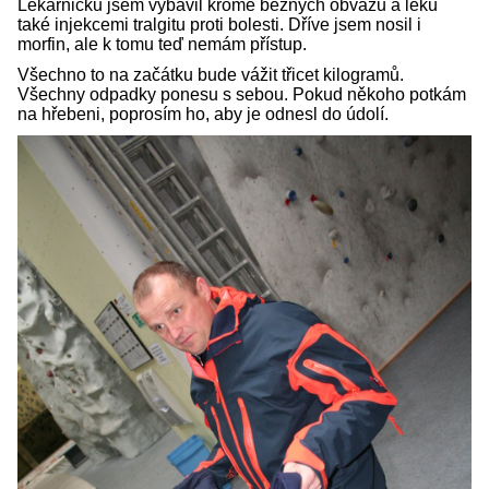
Lékárničku jsem vybavil kromě běžných obvazů a léků
také injekcemi tralgitu proti bolesti. Dříve jsem nosil i
morfin, ale k tomu teď nemám přístup.
Všechno to na začátku bude vážit třicet kilogramů.
Všechny odpadky ponesu s sebou. Pokud někoho potkám
na hřebeni, poprosím ho, aby je odnesl do údolí.