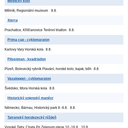
Mělnický košt
Mělník, Regionální muzeum
8.8.
Xterra
Prachatice, Křišťanovice
Terénní triatlon
8.8.
Prima cup - cyklomaraton
Karlovy Vary
Horská kola
8.8.
Pilsenman - kvadriatlon
Plzeň, Bolevecký rybník
Plavání, horské kolo, kajak, běh
8.8.
Vasaloppet - cyklomaraton
Švédsko, Mora
Horská kola
8.8.
Historický vojenský manévr
Německo, Bärnau, Historický park
8.-9.8.
8.8.
Tatranský horolezecký týždeň
Vysoké Tatry, Chata Pri Zelenom plese
10.-16.8.
10.8.