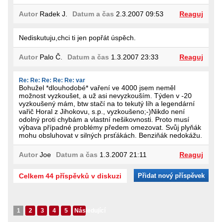
Autor
Radek J.
Datum a čas
2.3.2007 09:53
Reaguj
Nediskutuju,chci ti jen popřát úspěch.
Autor
Palo Č.
Datum a čas
1.3.2007 23:33
Reaguj
Re: Re: Re: Re: Re: var
Bohužel *dlouhodobé* vaření ve 4000 jsem neměl
možnost vyzkoušet, a už asi nevyzkouším. Týden v -20
vyzkoušený mám, btw stačí na to tekutý líh a legendární
vařič Horal z Jihokovu, s.p., vyzkoušeno;-)Nikdo není
odolný proti chybám a vlastní nešikovnosti. Proto musí
výbava případné problémy předem omezovat. Svůj plyňák
mohu obsluhovat v silných prsťákách. Benziňák nedokážu.
Autor
Joe
Datum a čas
1.3.2007 21:11
Reaguj
Celkem 44 příspěvků v diskuzi
Přidat nový příspěvek
1
2
3
4
5
Následující