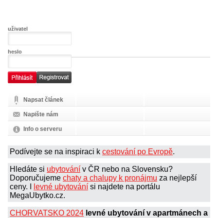
uživatel
heslo
Napsat článek
Napište nám
Info o serveru
Podívejte se na inspiraci k
cestování po Evropě
.
Hledáte si
ubytování
v ČR nebo na Slovensku?
Doporučujeme
chaty a chalupy k pronájmu
za nejlepší
ceny. I
levné ubytování
si najdete na portálu
MegaUbytko.cz.
CHORVATSKO 2024
levné ubytování v apartmánech a