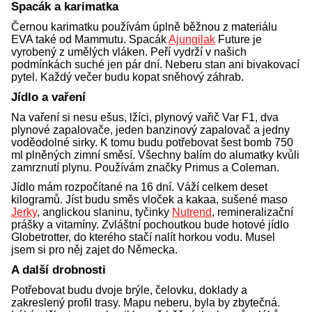
Spacák a karimatka
Černou karimatku používám úplně běžnou z materiálu
EVA také od Mammutu. Spacák
Ajungilak
Future je
vyrobený z umělých vláken. Peří vydrží v našich
podmínkách suché jen pár dní. Neberu stan ani bivakovací
pytel. Každý večer budu kopat sněhový záhrab.
Jídlo a vaření
Na vaření si nesu ešus, lžíci, plynový vařič Var F1, dva
plynové zapalovače, jeden banzinový zapalovač a jedny
voděodolné sirky. K tomu budu potřebovat šest bomb 750
ml plněných zimní směsí. Všechny balím do alumatky kvůli
zamrznutí plynu. Používám značky Primus a Coleman.
Jídlo mám rozpočítané na 16 dní. Váží celkem deset
kilogramů. Jíst budu směs vloček a kakaa, sušené maso
Jerky
, anglickou slaninu, tyčinky
Nutrend
, remineralizační
prášky a vitamíny. Zvláštní pochoutkou bude hotové jídlo
Globetrotter, do kterého stačí nalít horkou vodu. Musel
jsem si pro něj zajet do Německa.
A další drobnosti
Potřebovat budu dvoje brýle, čelovku, doklady a
zakreslený profil trasy. Mapu neberu, byla by zbytečná.