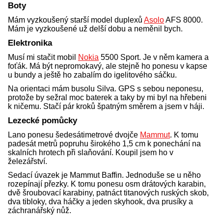
Boty
Mám vyzkoušený starší model duplexů
Asolo
AFS 8000.
Mám je vyzkoušené už delší dobu a neměnil bych.
Elektronika
Musí mi stačit mobil
Nokia
5500 Sport. Je v něm kamera a
foťák. Má být nepromokavý, ale stejně ho ponesu v kapse
u bundy a ještě ho zabalím do igelitového sáčku.
Na orientaci mám busolu Silva. GPS s sebou neponesu,
protože by sežral moc baterek a taky by mi byl na hřebeni
k ničemu. Stačí pár kroků špatným směrem a jsem v háji.
Lezecké pomůcky
Lano ponesu šedesátimetrové dvojče
Mammut
. K tomu
padesát metrů popruhu širokého 1,5 cm k ponechání na
skalních hrotech při slaňování. Koupil jsem ho v
železářství.
Sedací úvazek je Mammut Baffin. Jednoduše se u něho
rozepínají přezky. K tomu ponesu osm drátových karabin,
dvě šroubovací karabiny, patnáct titanových ruských skob,
dva tibloky, dva háčky a jeden skyhook, dva prusíky a
záchranářský nůž.