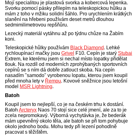
Mojí specialitou je plastová svorka a kobercová lepenka.
Svorku pomocí pásky přilepím na teleskopickou hůlku a
mám z toho v mžiku solidní šáhlo. Pro urychlením krátkých
slanění na hřebeni používám deset metrů dlouhou
sedmimilimetrovou repšňůru.
Lezecký materiál vytáhnu až po týdnu chůze na Žabím
koni.
Teleskopické hůlky používám
Black Diamond
. Lehké
rychloupínací mačky jsou
Grivel
F10. Cepín je starý
Stubai
Extrem, ke kterému jsem si nechal místo lopatky přidělat
tlouk. Na rozdíl od moderních zprohýbaných sportovních
cepínů se s ním dá dobře zatlouct skoba. Na cepín
nasadím "samodo" vyrobenou lopatu, kterou jsem koupil
před mnoha lety v
Řempu
. Kovové sněžnice jsou letošní
model
MSR Lightning
.
Batoh
Koupil jsem to nejlepší, co je na českém trhu k dostání.
Batoh
Arcteryx
Naos 70 stojí sice celé jmení, ale za to je
zcela nepromokavý. Výborná vychytávka je, že bederák
mám upevněný okolo těla, ale batoh se při tom pohybuje
okolo jednoho bodu. Mohu tedy při lezení pohodlně
pracovat s těžištěm.