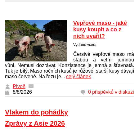
Vepřové maso - jaké
kusy koupit a co z
nich uvařit?
Vydáno včera
Čerstvé vepřové maso má
slabou a velmi jemnou
vůni. Nemusí dozrávat. Konzistence je jemná a šťavnatá.
Tuk je bílý. Maso ročních kusů je růžové, starší kusy dávají
maso červené. Na řezu je...
celý článek
Pivoň
8/8/2026
0 příspěvků v diskuzi
Vlakem do pohádky
Zprávy z Asie 2026