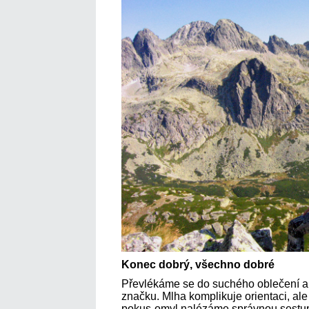
Konec dobrý, všechno dobré
Převlékáme se do suchého oblečení a 
značku. Mlha komplikuje orientaci, al
pokus-omyl nalézáme správnou sestup