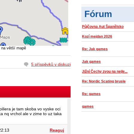
Fórum
Půjčovna Aut Španělsko
Kozí mejdan 2026
na větší mapě
Re: Jak games
Jak games
5 příspěvků v diskuzi
Jižní Čechy zvou na nejle...
Re: Nordic Scating brusle
Re: games
games
iliera je tam skoba vo vyske oci
a nq vrchol ale v zime to uz taka
22:13
Reaguj