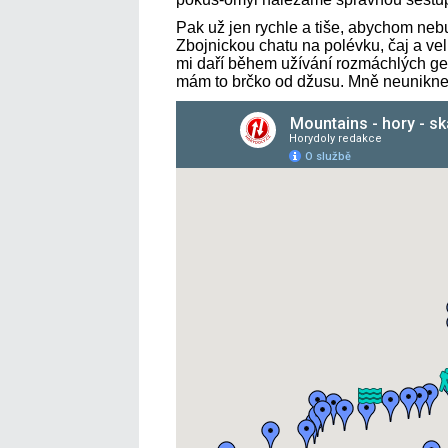
Pak už jen rychle a tiše, abychom nebu
Zbojnickou chatu na polévku, čaj a v
mi daří během užívání rozmáchlých gest 
mám to brčko od džusu. Mně neunikneš,