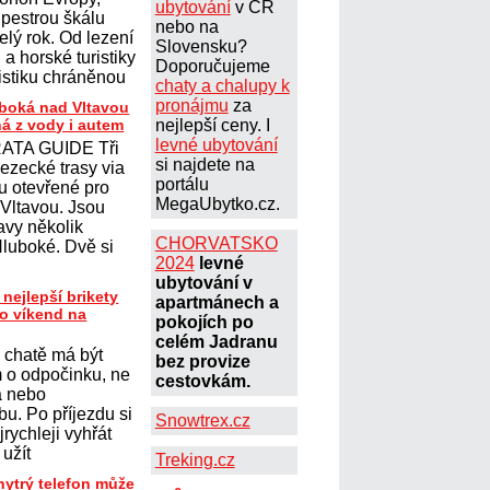
ubytování
v ČR
 pestrou škálu
nebo na
elý rok. Od lezení
Slovensku?
a horské turistiky
Doporučujeme
istiku chráněnou
chaty a chalupy k
pronájmu
za
uboká nad Vltavou
ná z vody i autem
nejlepší ceny. I
levné ubytování
ATA GUIDE Tři
si najdete na
lezecké trasy via
portálu
ou otevřené pro
MegaUbytko.cz.
 Vltavou. Jsou
avy několik
CHORVATSKO
Hluboké. Dvě si
2024
levné
ubytování v
 nejlepší brikety
apartmánech a
ro víkend na
pokojích po
celém Jadranu
 chatě má být
bez provize
 o odpočinku, ne
cestovkám.
a nebo
u. Po příjezdu si
Snowtrex.cz
jrychleji vyhřát
 užít
Treking.cz
hytrý telefon může