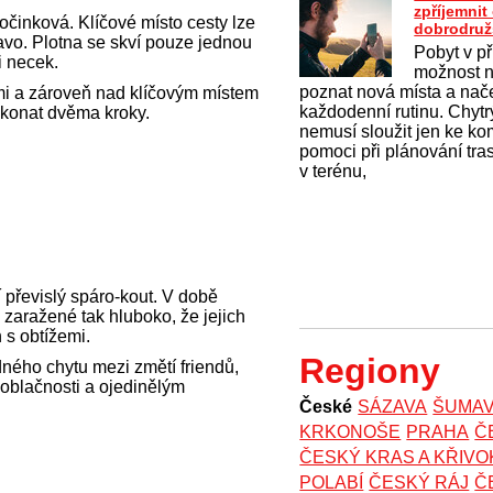
zpříjemni
očinková. Klíčové místo cesty lze
dobrodruž
avo. Plotna se skví pouze jednou
Pobyt v př
i necek.
možnost na
poznat nová místa a nač
mi a zároveň nad klíčovým místem
každodenní rutinu. Chytrý
ekonat dvěma kroky.
nemusí sloužit jen ke k
pomoci při plánování tras
v terénu,
í převislý spáro-kout. V době
 zaražené tak hluboko, že jejich
 s obtížemi.
Regiony
ného chytu mezi změtí friendů,
oblačnosti a ojedinělým
České
SÁZAVA
ŠUMA
KRKONOŠE
PRAHA
Č
ČESKÝ KRAS A KŘIV
POLABÍ
ČESKÝ RÁJ
Č