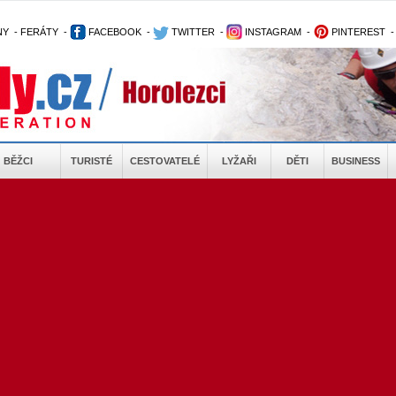
NY
-
FERÁTY
-
FACEBOOK
-
TWITTER
-
INSTAGRAM
-
PINTEREST
BĚŽCI
TURISTÉ
CESTOVATELÉ
LYŽAŘI
DĚTI
BUSINESS