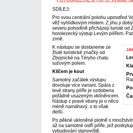
SDÍLEJ:
Pro svou centrální polohu uprostřed V
věž vyhlídkovým místem. Z jihu ji dobý
severu pohodlně přicházejí turisté od Z
horolezecký výstup Levým pilířem. Patří
zimě.
K nástupu se dostaneme ze
JA
žluté turistické značky od
Lev
Zbojnické na Téryho chatu
suťovým polem.
Kla
Klíčem je kout
Pr
Ra
Samotný začátek výstupu
dovoluje více variant. Spára z
Po
levé strany pilíře je ozdobena
pořádně usazeným vklíněncem.
Ča
Nástup z pravé strany je o něco
méně namáhavý, o to však
delší.
Po pěkné ukloněné plotně s množství
až na samotné ostří pilíře, jež poskytu
vybudování stanoviště.