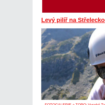
Levý pilíř na Střeleck
FOTOGALERIE a TOPO: Vysoké Tatry, 