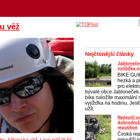
ou věž
Nejčtenější články
Jabloneče
vyjížďka n
BIKE GUID
hezká a p
pro elekt
bývalé obce Jabloneček
bike naložíte maximální r
vyjížďka na hodinu. Jestli
užít,
Nejlepší 
dobrodruž
republice
Česká rep
nejvyšší p
Střelecká věž, Levý pilíř III-IV