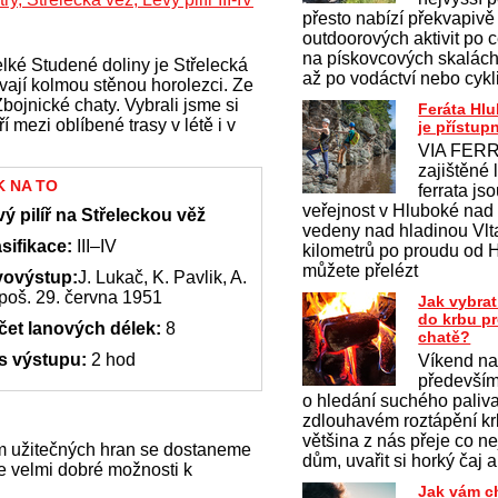
přesto nabízí překvapivě
outdoorových aktivit po c
na pískovcových skalách 
elké Studené doliny je Střelecká
až po vodáctví nebo cykl
vají kolmou stěnou horolezci. Ze
bojnické chaty. Vybrali jsme si
Feráta Hl
 mezi oblíbené trasy v létě i v
je přístup
VIA FERR
zajištěné 
K NA TO
ferrata js
veřejnost v Hluboké nad
ý pilíř na Střeleckou věž
vedeny nad hladinou Vlt
sifikace:
III–IV
kilometrů po proudu od 
můžete přelézt
vovýstup:
J. Lukač, K. Pavlik, A.
poš. 29. června 1951
Jak vybrat
do krbu p
čet lanových délek:
8
chatě?
s výstupu:
2 hod
Víkend na
především
o hledání suchého paliv
zdlouhavém roztápění krb
většina z nás přeje co ne
m užitečných hran se dostaneme
dům, uvařit si horký čaj a
je velmi dobré možnosti k
Jak vám c