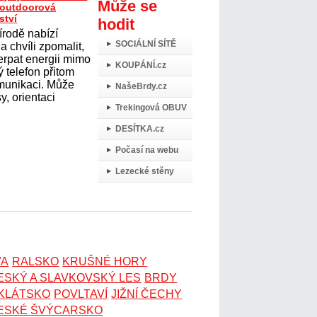
Může se
t outdoorová
ství
hodit
írodě nabízí
SOCIÁLNÍ SÍTĚ
 chvíli zpomalit,
erpat energii mimo
KOUPÁNÍ.cz
 telefon přitom
omunikaci. Může
NašeBrdy.cz
y, orientaci
Trekingová OBUV
DESÍTKA.cz
Počasí na webu
Lezecké stěny
VA
RALSKO
KRUŠNÉ HORY
ESKÝ A SLAVKOVSKÝ LES
BRDY
OKLÁTSKO
POVLTAVÍ
JIŽNÍ ČECHY
ESKÉ ŠVÝCARSKO