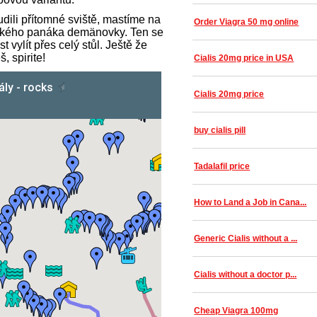
dili přítomné sviště, mastíme na
Order Viagra 50 mg online
elkého panáka demänovky. Ten se
vylít přes celý stůl. Ještě že
 spirite!
Cialis 20mg price in USA
Cialis 20mg price
buy cialis pill
Tadalafil price
How to Land a Job in Cana...
Generic Cialis without a ...
Cialis without a doctor p...
Cheap Viagra 100mg