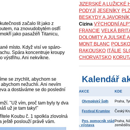
JIZERSKÉ A LUŽICKÉ
PODYJÍ
JESENÍKY
PL
BESKYDY A JAVORNÍ
utečnosti začalo lít jako z
Cizina
VÝCHODNÍ ALP
outem, na znovudobytém ostří
FRANCIE
VELKÁ BRIT
mokří jako pasažéři Titanicu,
DOLOMITY A JULSKÉ 
MONT BLANC
POLSK
né místo. Když visí ve spáro-
RAKOUSKO
ITÁLIE
SL
hrachu. Spára koncentruje kroupy
CHORVATSKO
KORUT
o výstřihu. Ani nekvíkne.
Kalendář a
íme se zrychlit, abychom se
t, abychom nežuchli. Ani nevím
eva a dostáváme se do poslední
AKCE
KDE
Olympijský šplh
Praha, T
mží. "Už vím, proč tam byly ty dva
náš už je tam taky!"
Festival Krumlov
Český Kr
ítele Koubu č. 1 spolkla zlovolná
ba ještě poslouží právě vám.
Pes, pomocník stád
Praha, N
- výstava
zeměděl