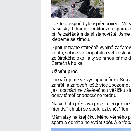
Tak to alespoň bylo v předpovědi. Ve sk
hasičských hadic. Proklouznu spáro-k
pilíře zakládám další stanoviště. Jsme 
klepeme se zimou.
Spolulezkyně statečně vybíhá začarova
koutu, strhne se krupobití o velikosti 
ze širokého okolí a ty se hrnou přímo d
Statečná holka!
Už vím proč
Pokračujeme ve výstupu pilířem. Snaž
zahřáli a zároveň ještě více zpozorně
jak, obcházíme závěrečnou věžičku zl
délky téměř chodeckého terénu.
Na vrcholu přestává pršet a jen jemně 
friendy," chlubí se spolulezkyně. "Ten 
Mám slzy na krajíčku. Mého věrného př
spára a odmítla ho vydat zpět. Ale tře