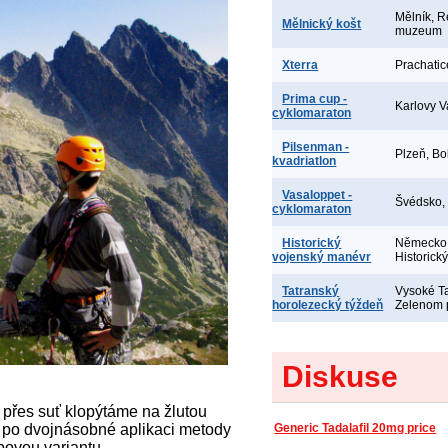
Mělník, R
Mělnický košt
muzeum
Xterra
Prachatic
Prima cup -
Karlovy V
cyklomaraton
Pilsenman -
Plzeň, Bo
kvadriatlon
Vasaloppet -
Švédsko,
cyklomaraton
Historický
Německo,
vojenský manévr
Historick
Tatranský
Vysoké Ta
horolezecký týždeň
Zelenom 
Diskuse
přes suť klopýtáme na žlutou
e po dvojnásobné aplikaci metody
Generic Tadalafil 20mg price
ovou variantu.