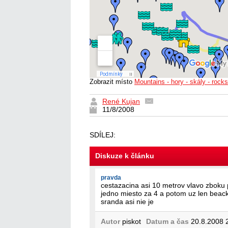
Zobrazit místo
Mountains - hory - skály - rocks
René Kujan
11/8/2008
SDÍLEJ:
Diskuze k článku
pravda
cestazacina asi 10 metrov vlavo zboku p
jedno miesto za 4 a potom uz len beack
sranda asi nie je
Autor
piskot
Datum a čas
20.8.2008 