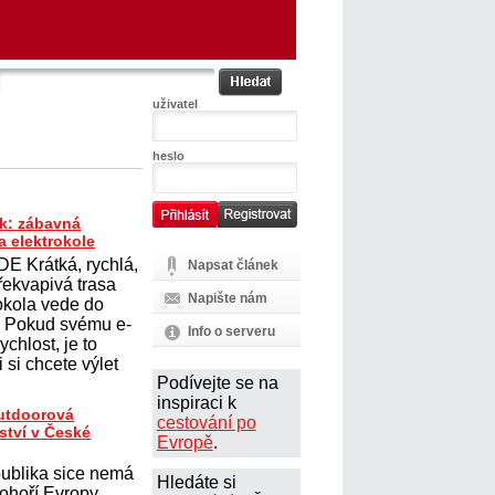
uživatel
heslo
k: zábavná
a elektrokole
E Krátká, rychlá,
Napsat článek
řekvapivá trasa
Napište nám
rokola vede do
. Pokud svému e-
Info o serveru
ychlost, je to
 si chcete výlet
Podívejte se na
inspiraci k
outdoorová
cestování po
ství v České
Evropě
.
ublika sice nemá
Hledáte si
ohoří Evropy,