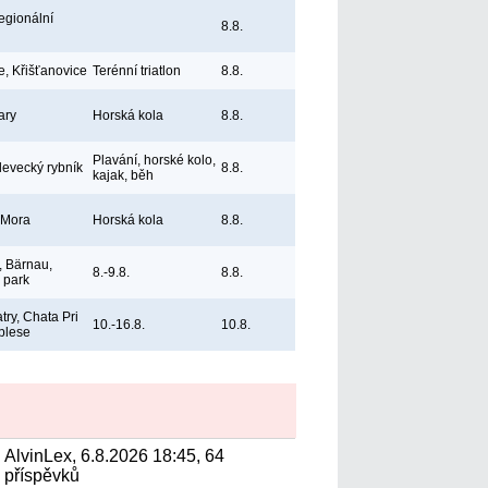
egionální
8.8.
e, Křišťanovice
Terénní triatlon
8.8.
ary
Horská kola
8.8.
Plavání, horské kolo,
levecký rybník
8.8.
kajak, běh
 Mora
Horská kola
8.8.
 Bärnau,
8.-9.8.
8.8.
ý park
try, Chata Pri
10.-16.8.
10.8.
plese
AlvinLex, 6.8.2026 18:45, 64
příspěvků