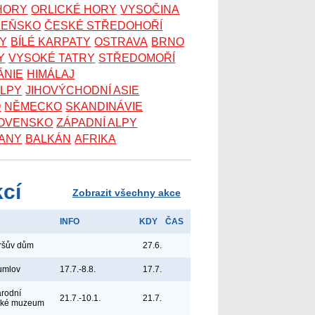
 HORY
ORLICKÉ HORY
VYSOČINA
ZEŇSKO
ČESKÉ STŘEDOHOŘÍ
KY
BÍLÉ KARPATY
OSTRAVA
BRNO
Y
VYSOKÉ TATRY
STŘEDOMOŘÍ
ÁNIE
HIMÁLAJ
ALPY
JIHOVÝCHODNÍ ASIE
O
NĚMECKO
SKANDINÁVIE
OVENSKO
ZÁPADNÍ ALPY
ANY
BALKÁN
AFRIKA
kcí
Zobrazit všechny akce
INFO
KDY
ČAS
yršův dům
27.6.
umlov
17.7.-8.8.
17.7.
árodní
21.7.-10.1.
21.7.
ské muzeum