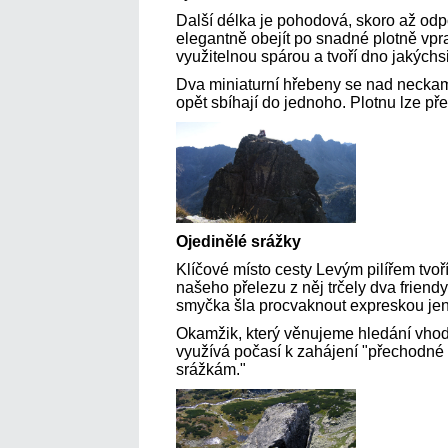
Další délka je pohodová, skoro až odp
elegantně obejít po snadné plotně vpr
využitelnou spárou a tvoří dno jakýchs
Dva miniaturní hřebeny se nad necka
opět sbíhají do jednoho. Plotnu lze př
Ojedinělé srážky
Klíčové místo cesty Levým pilířem tvoř
našeho přelezu z něj trčely dva friendy
smyčka šla procvaknout expreskou jen
Okamžik, který věnujeme hledání vhod
využívá počasí k zahájení "přechodné 
srážkám."