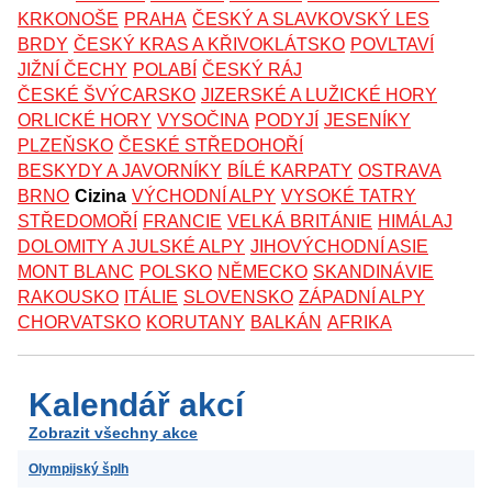
KRKONOŠE
PRAHA
ČESKÝ A SLAVKOVSKÝ LES
BRDY
ČESKÝ KRAS A KŘIVOKLÁTSKO
POVLTAVÍ
JIŽNÍ ČECHY
POLABÍ
ČESKÝ RÁJ
ČESKÉ ŠVÝCARSKO
JIZERSKÉ A LUŽICKÉ HORY
ORLICKÉ HORY
VYSOČINA
PODYJÍ
JESENÍKY
PLZEŇSKO
ČESKÉ STŘEDOHOŘÍ
BESKYDY A JAVORNÍKY
BÍLÉ KARPATY
OSTRAVA
BRNO
Cizina
VÝCHODNÍ ALPY
VYSOKÉ TATRY
STŘEDOMOŘÍ
FRANCIE
VELKÁ BRITÁNIE
HIMÁLAJ
DOLOMITY A JULSKÉ ALPY
JIHOVÝCHODNÍ ASIE
MONT BLANC
POLSKO
NĚMECKO
SKANDINÁVIE
RAKOUSKO
ITÁLIE
SLOVENSKO
ZÁPADNÍ ALPY
CHORVATSKO
KORUTANY
BALKÁN
AFRIKA
Kalendář akcí
Zobrazit všechny akce
Olympijský šplh