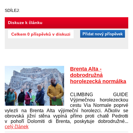
SDÍLEJ:
Diskuze k článku
Celkem 0 příspěvků v diskuzi
Přidat nový příspěvek
Brenta Alta -
dobrodružná
horolezecká normálka
CLIMBING GUIDE
Výjimečnou horolezeckou
cestu Via Normale poprvé
vylezli na Brenta Alta výjimeční horolezci. Ačkoliv se
obrovská jižní stěna vypíná přímo proti chatě Pedrotti
v pohoří Dolomiti di Brenta, poskytuje dobrodružné...
celý článek