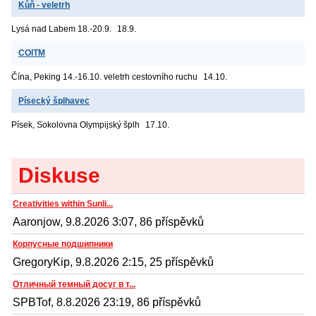
Kůň - veletrh
Lysá nad Labem
18.-20.9.
18.9.
COITM
Čína, Peking
14.-16.10. veletrh cestovního ruchu
14.10.
Písecký šplhavec
Písek, Sokolovna
Olympijský šplh
17.10.
Diskuse
Creativities within Sunli...
Aaronjow, 9.8.2026 3:07, 86 příspěvků
Корпусные подшипники
GregoryKip, 9.8.2026 2:15, 25 příspěvků
Отличный темный досуг в т...
SPBTof, 8.8.2026 23:19, 86 příspěvků