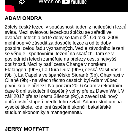
ADAM ONDRA
25letý český lezec, v současnosti jeden z nejlepších lezců
světa. Mezi světovou lezeckou špičku se zařadil ve
dvanácti letech a od té doby se tam drží. Od roku 2009
mohl poprvé závodit za dospělé lezce a od té doby
posbíral celou řadu významných. Vedle závodního lezení
se věnuje i sportovnímu lezení na skalách. Tam se v
posledních letech zaměřuje na přelezy cest s nejvyšší
obtížností. Mezi ty patří cesta Change v norském
Flatangeru (9b+), La Dura Dura (9b+), česká Vasil Vasil
(9b+), La Capella ve španělské Siuraně (9b), Chaxiraxi v
Olianě (9b) - na všech těchto cestách byl Adam vůbec
první, kdo je přelezl. Na podzim 2016 Adam v rekordním
čase 8 dní uskutečnil úspěšný volný přelez Dawn Wall. V
září 2017 přelezl cestu Silence (9c), a zavedl tak nový
obtížnostní stupeň. Vedle toho zvládl Adam i studium na
vysoké škole, kde loni úspěšně ukončil bakalářské
studium ekonomiky a managementu.
JERRY MOFFATT