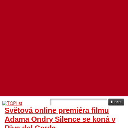
Světová online premiéra filmu
Adama Ondry Silence se koná v