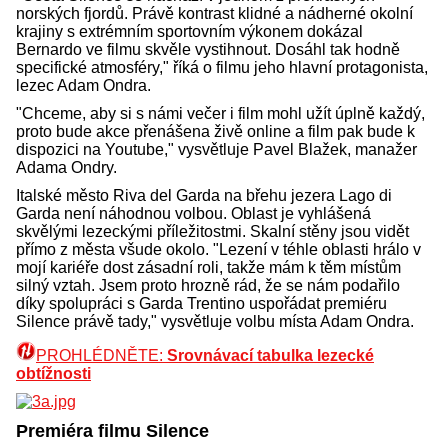
norských fjordů. Právě kontrast klidné a nádherné okolní
krajiny s extrémním sportovním výkonem dokázal
Bernardo ve filmu skvěle vystihnout. Dosáhl tak hodně
specifické atmosféry," říká o filmu jeho hlavní protagonista,
lezec Adam Ondra.
"Chceme, aby si s námi večer i film mohl užít úplně každý,
proto bude akce přenášena živě online a film pak bude k
dispozici na Youtube," vysvětluje Pavel Blažek, manažer
Adama Ondry.
Italské město Riva del Garda na břehu jezera Lago di
Garda není náhodnou volbou. Oblast je vyhlášená
skvělými lezeckými příležitostmi. Skalní stěny jsou vidět
přímo z města všude okolo. "Lezení v téhle oblasti hrálo v
mojí kariéře dost zásadní roli, takže mám k těm místům
silný vztah. Jsem proto hrozně rád, že se nám podařilo
díky spolupráci s Garda Trentino uspořádat premiéru
Silence právě tady," vysvětluje volbu místa Adam Ondra.
PROHLÉDNĚTE:
Srovnávací tabulka lezecké
obtížnosti
Premiéra filmu Silence