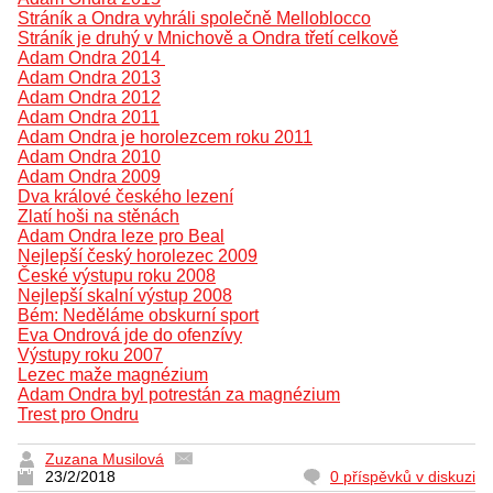
Stráník a Ondra vyhráli společně Melloblocco
Stráník je druhý v Mnichově a Ondra třetí celkově
Adam Ondra 2014
Adam Ondra 2013
Adam Ondra 2012
Adam Ondra 2011
Adam Ondra je horolezcem roku 2011
Adam Ondra 2010
Adam Ondra 2009
Dva králové českého lezení
Zlatí hoši na stěnách
Adam Ondra leze pro Beal
Nejlepší český horolezec 2009
České výstupu roku 2008
Nejlepší skalní výstup 2008
Bém: Neděláme obskurní sport
Eva Ondrová jde do ofenzívy
Výstupy roku 2007
Lezec maže magnézium
Adam Ondra byl potrestán za magnézium
Trest pro Ondru
Zuzana Musilová
23/2/2018
0 příspěvků v diskuzi