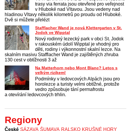
trasy via ferrata jsou otevřené pro veřejnost
v Hluboké nad Vltavou. Jsou vedeny nad
hladinou Vltavy několik kilometrů po proudu od Hluboké.
Dvě si můžete přelézt
Stafflacher Wand je nová Klettergarten v St.
Jodok ve Wipptal
Nový rodinný lezecký park v obci St. Jodok
v rakouském údolí Wipptal je vhodný pro
děti, rodiny i výkonnostní skalní lezce. Na
skalním masivu Stafflacher Wand je zajištěných zhruba
130 cest v obtížnosti 3 až
Na Matterhorn nebo Mont Blanc? Letos s
velkým rizikem!
Podmínky v ledovcových Alpách jsou pro
horolezce a turisty velmi obtížné, protože
vedro způsobuje tání permafrostu
a otevírání ledovcových trhlin.
Regiony
České
SÁZAVA
ŠUMAVA
RALSKO
KRUŠNÉ HORY