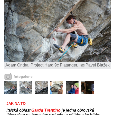
Adam Ondra, Project Hard 9c Flatanger.
Pavel Blažek
fotogalerie
JAK NA TO
Italská oblast
Garda Trentino
je jedna obrovská
tělocvična na čerstvém vzduchu a přitáhne každého,