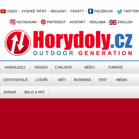
VIDEO
-
VYSOKÉ TATRY
-
REGIONY
-
FERÁTY
-
FACEBOOK
-
TWITTER
-
INSTAGRAM
-
PINTEREST
-
KONTAKT
-
REKLAMA
-
ENGLISH
HOROLEZCI
VODÁCI
CYKLISTÉ
BĚŽCI
TURISTÉ
CESTOVATELÉ
LYŽAŘI
DĚTI
BUSINESS
TEST
MÉDIA
ZDRAVÍ
JÍDLO A PITÍ