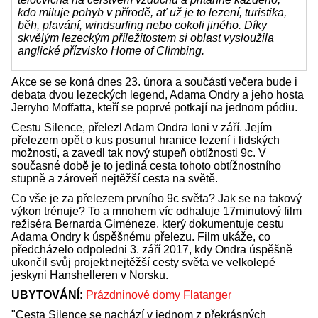
kdo miluje pohyb v přírodě, ať už je to lezení, turistika,
běh, plavání, windsurfing nebo cokoli jiného. Díky
skvělým lezeckým příležitostem si oblast vysloužila
anglické přízvisko Home of Climbing.
Akce se se koná dnes 23. února a součástí večera bude i
debata dvou lezeckých legend, Adama Ondry a jeho hosta
Jerryho Moffatta, kteří se poprvé potkají na jednom pódiu.
Cestu Silence, přelezl Adam Ondra loni v září. Jejím
přelezem opět o kus posunul hranice lezení i lidských
možností, a zavedl tak nový stupeň obtížnosti 9c. V
současné době je to jediná cesta tohoto obtížnostního
stupně a zároveň nejtěžší cesta na světě.
Co vše je za přelezem prvního 9c světa? Jak se na takový
výkon trénuje? To a mnohem víc odhaluje 17minutový film
režiséra Bernarda Giméneze, který dokumentuje cestu
Adama Ondry k úspěšnému přelezu. Film ukáže, co
předcházelo odpoledni 3. září 2017, kdy Ondra úspěšně
ukončil svůj projekt nejtěžší cesty světa ve velkolepé
jeskyni Hanshelleren v Norsku.
UBYTOVÁNÍ:
Prázdninové domy Flatanger
"Cesta Silence se nachází v jednom z překrásných