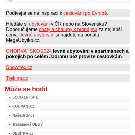
Podívejte se na inspiraci k
cestování po Evropě
.
Hledáte si
ubytování
v ČR nebo na Slovensku?
Doporučujeme
chaty a chalupy k pronájmu
za nejlepší
ceny. I
levné ubytování
si najdete na portálu
MegaUbytko.cz.
CHORVATSKO 2024
levné ubytování v apartmánech a
pokojích po celém Jadranu bez provize cestovkám.
Snowtrex.cz
Treking.cz
Může se hodit
SOCIÁLNÍ SÍTĚ
KOUPÁNÍ.cz
NašeBrdy.cz
Trekingová OBUV
DESÍTKA.cz