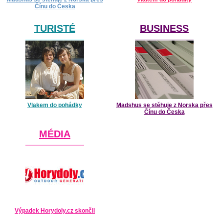
Čínu do Česka
TURISTÉ
BUSINESS
Vlakem do pohádky
Madshus se stěhuje z Norska přes
Čínu do Česka
MÉDIA
Výpadek Horydoly.cz skončil