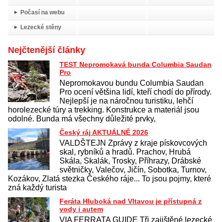
Počasí na webu
Lezecké stěny
Nejčtenější články
TEST Nepromokavá bunda Columbia Saudan
Pro
Nepromokavou bundu Columbia Saudan
Pro ocení většina lidí, kteří chodí do přírody.
Nejlepší je na náročnou turistiku, lehčí
horolezecké túry a trekking. Konstrukce a materiál jsou
odolné. Bunda má všechny důležité prvky,
Český ráj AKTUÁLNĚ 2026
VALDŠTEJN Zprávy z kraje pískovcových
skal, rybníků a hradů. Prachov, Hrubá
Skála, Skalák, Trosky, Příhrazy, Drábské
světničky, Valečov, Jičín, Sobotka, Turnov,
Kozákov, Zlatá stezka Českého ráje... To jsou pojmy, které
zná každý turista
Feráta Hluboká nad Vltavou je přístupná z
vody i autem
VIA FERRATA GUIDE Tři zajištěné lezecké