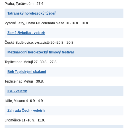
Praha, Tyršův dům
27.6.
Tatranský horolezecký týždeň
Vysoké Tatry, Chata Pri Zelenom plese
10.-16.8.
10.8.
Země živitelka - veletrh
České Budějovice, výstaviště
20.-25.8.
20.8.
Mezinárodní horolezecký filmový festival
Teplice nad Metují
27.-30.8.
27.8.
Běh Teplickými skalami
Teplice nad Metují
30.8.
IBF - veletrh
Itálie, Misano
4.-6.9.
4.9.
Zahrada Čech - veletrh
Litoměřice
11.-16.9.
11.9.