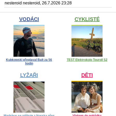
nesteroid nesteroid, 26.7.2026 23:28
VODÁCI
CYKLISTÉ
Kubkowski přeplaval Balt za 56
TEST Elektrokolo Touroll S2
hodin
LYŽAŘI
DĚTI
Madshus se stěhuje z Norska přes
Vlakem do pohádky