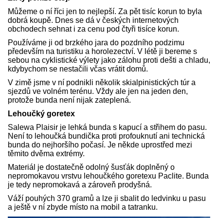
Můžeme o ní říci jen to nejlepší. Za pět tisíc korun to byla
dobrá koupě. Dnes se dá v českých internetových
obchodech sehnat i za cenu pod čtyři tisíce korun.
Používáme ji od brzkého jara do pozdního podzimu
především na turistiku a horolezectví. V létě ji bereme s
sebou na cyklistické výlety jako zálohu proti dešti a chladu,
kdybychom se nestačili včas vrátit domů.
V zimě jsme v ní podnikli několik skialpinistických túr a
sjezdů ve volném terénu. Vždy ale jen na jeden den,
protože bunda není nijak zateplená.
Lehoučký goretex
Salewa Plaisir je lehká bunda s kapucí a střihem do pasu.
Není to lehoučká bundička proti profouknutí ani technická
bunda do nejhoršího počasí. Je někde uprostřed mezi
těmito dvěma extrémy.
Materiál je dostatečně odolný šusťák doplněný o
nepromokavou vrstvu lehoučkého goretexu Paclite. Bunda
je tedy nepromokavá a zároveň prodyšná.
Váží pouhých 370 gramů a lze ji sbalit do ledvinku u pasu
a ještě v ní zbyde místo na mobil a tatranku.