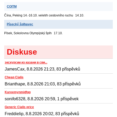
COITM
Čína, Peking
14.-16.10. veletrh cestovního ruchu
14.10.
Písecký šplhavec
Písek, Sokolovna
Olympijský šplh
17.10.
Diskuse
экскурсии из казани в сви...
JamesCax, 8.8.2026 21:23, 83 příspěvků
Cheap Cialis
Brianthape, 8.8.2026 21:03, 83 příspěvků
Kareemynmjdfgg
sonifo6328, 8.8.2026 20:59, 1 příspěvek
Generic Cialis price
Freddielip, 8.8.2026 20:02, 83 příspěvků