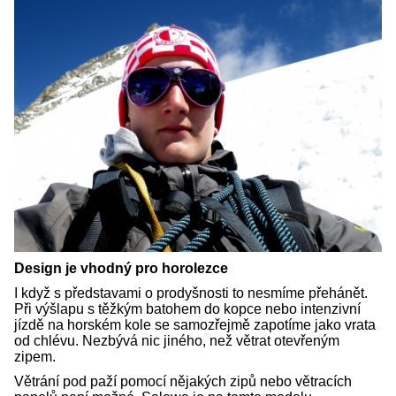
Design je vhodný pro horolezce
I když s představami o prodyšnosti to nesmíme přehánět.
Při výšlapu s těžkým batohem do kopce nebo intenzivní
jízdě na horském kole se samozřejmě zapotíme jako vrata
od chlévu. Nezbývá nic jiného, než větrat otevřeným
zipem.
Větrání pod paží pomocí nějakých zipů nebo větracích