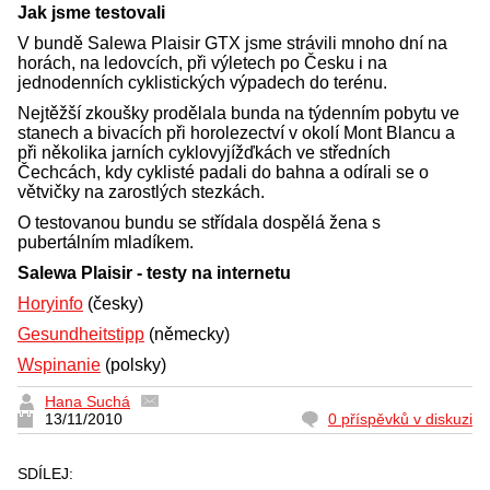
Jak jsme testovali
V bundě Salewa Plaisir GTX jsme strávili mnoho dní na
horách, na ledovcích, při výletech po Česku i na
jednodenních cyklistických výpadech do terénu.
Nejtěžší zkoušky prodělala bunda na týdenním pobytu ve
stanech a bivacích při horolezectví v okolí Mont Blancu a
při několika jarních cyklovyjížďkách ve středních
Čechcách, kdy cyklisté padali do bahna a odírali se o
větvičky na zarostlých stezkách.
O testovanou bundu se střídala dospělá žena s
pubertálním mladíkem.
Salewa Plaisir - testy na internetu
Horyinfo
(česky)
Gesundheitstipp
(německy)
Wspinanie
(polsky)
Hana Suchá
13/11/2010
0 příspěvků v diskuzi
SDÍLEJ: