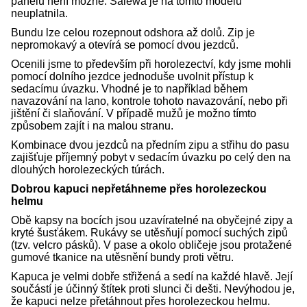
panelů není možné. Salewa je na tomto modelu
neuplatnila.
Bundu lze celou rozepnout odshora až dolů. Zip je
nepromokavý a otevírá se pomocí dvou jezdců.
Ocenili jsme to především při horolezectví, kdy jsme mohli
pomocí dolního jezdce jednoduše uvolnit přístup k
sedacímu úvazku. Vhodné je to například během
navazování na lano, kontrole tohoto navazování, nebo při
jištění či slaňování. V případě mužů je možno tímto
způsobem zajít i na malou stranu.
Kombinace dvou jezdců na předním zipu a střihu do pasu
zajišťuje příjemný pobyt v sedacím úvazku po celý den na
dlouhých horolezeckých túrách.
Dobrou kapuci nepřetáhneme přes horolezeckou
helmu
Obě kapsy na bocích jsou uzavíratelné na obyčejné zipy a
kryté šusťákem. Rukávy se utěsňují pomocí suchých zipů
(tzv. velcro pásků). V pase a okolo obličeje jsou protažené
gumové tkanice na utěsnění bundy proti větru.
Kapuca je velmi dobře střižená a sedí na každé hlavě. Její
součástí je účinný štítek proti slunci či dešti. Nevýhodou je,
že kapuci nelze přetáhnout přes horolezeckou helmu.