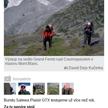
Výstup na sedlo Grand Ferret nad Courmayeurem v
masivu Mont Blanc.
David Dejv Kučerka
fotogalerie
Bundu Salewa Plaisir GTX testujeme už více než rok.
Za ty peníze stojí