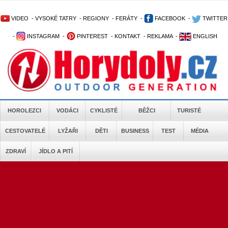
VIDEO
-
VYSOKÉ TATRY
-
REGIONY
-
FERÁTY
-
FACEBOOK
-
TWITTER
-
INSTAGRAM
-
PINTEREST
-
KONTAKT
-
REKLAMA
-
ENGLISH
HOROLEZCI
VODÁCI
CYKLISTÉ
BĚŽCI
TURISTÉ
CESTOVATELÉ
LYŽAŘI
DĚTI
BUSINESS
TEST
MÉDIA
ZDRAVÍ
JÍDLO A PITÍ