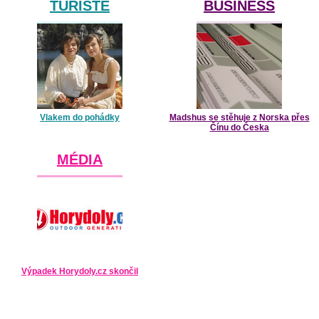
TURISTÉ
BUSINESS
Vlakem do pohádky
Madshus se stěhuje z Norska přes
Čínu do Česka
MÉDIA
Výpadek Horydoly.cz skončil