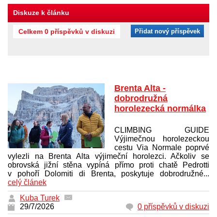
Diskuze k článku
Celkem 0 příspěvků v diskuzi
Přidat nový příspěvek
Brenta Alta -
dobrodružná
horolezecká normálka
CLIMBING GUIDE
Výjimečnou horolezeckou
cestu Via Normale poprvé
vylezli na Brenta Alta výjimeční horolezci. Ačkoliv se
obrovská jižní stěna vypíná přímo proti chatě Pedrotti
v pohoří Dolomiti di Brenta, poskytuje dobrodružné...
celý článek
Kuba Turek
29/7/2026
0 příspěvků v diskuzi