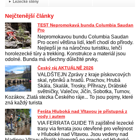
Lezecké stěny
Nejčtenější články
TEST Nepromokavá bunda Columbia Saudan
Pro
Nepromokavou bundu Columbia Saudan
Pro ocení většina lidí, kteří chodí do přírody.
Nejlepší je na náročnou turistiku, lehčí
horolezecké túry a trekking. Konstrukce a materiál jsou
odolné. Bunda má všechny důležité prvky,
Český ráj AKTUÁLNĚ 2026
VALDŠTEJN Zprávy z kraje pískovcových
skal, rybníků a hradů. Prachov, Hrubá
Skála, Skalák, Trosky, Příhrazy, Drábské
světničky, Valečov, Jičín, Sobotka, Turnov,
Kozákov, Zlatá stezka Českého ráje... To jsou pojmy, které
zná každý turista
Feráta Hluboká nad Vltavou je přístupná z
vody i autem
VIA FERRATA GUIDE Tři zajištěné lezecké
trasy via ferrata jsou otevřené pro veřejnost
v Hluboké nad Vltavou. Jsou vedeny nad
hladinou Vltavy několik kilometrů po proudu od Hluboké.