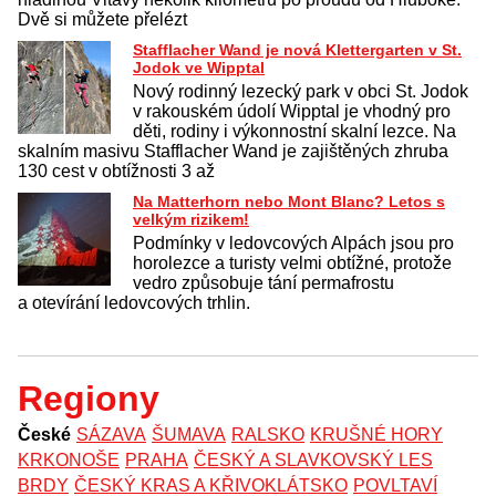
Dvě si můžete přelézt
Stafflacher Wand je nová Klettergarten v St.
Jodok ve Wipptal
Nový rodinný lezecký park v obci St. Jodok
v rakouském údolí Wipptal je vhodný pro
děti, rodiny i výkonnostní skalní lezce. Na
skalním masivu Stafflacher Wand je zajištěných zhruba
130 cest v obtížnosti 3 až
Na Matterhorn nebo Mont Blanc? Letos s
velkým rizikem!
Podmínky v ledovcových Alpách jsou pro
horolezce a turisty velmi obtížné, protože
vedro způsobuje tání permafrostu
a otevírání ledovcových trhlin.
Regiony
České
SÁZAVA
ŠUMAVA
RALSKO
KRUŠNÉ HORY
KRKONOŠE
PRAHA
ČESKÝ A SLAVKOVSKÝ LES
BRDY
ČESKÝ KRAS A KŘIVOKLÁTSKO
POVLTAVÍ