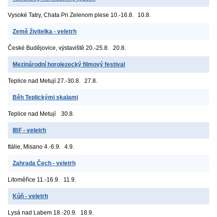
Vysoké Tatry, Chata Pri Zelenom plese
10.-16.8.
10.8.
Země živitelka - veletrh
České Budějovice, výstaviště
20.-25.8.
20.8.
Mezinárodní horolezecký filmový festival
Teplice nad Metují
27.-30.8.
27.8.
Běh Teplickými skalami
Teplice nad Metují
30.8.
IBF - veletrh
Itálie, Misano
4.-6.9.
4.9.
Zahrada Čech - veletrh
Litoměřice
11.-16.9.
11.9.
Kůň - veletrh
Lysá nad Labem
18.-20.9.
18.9.