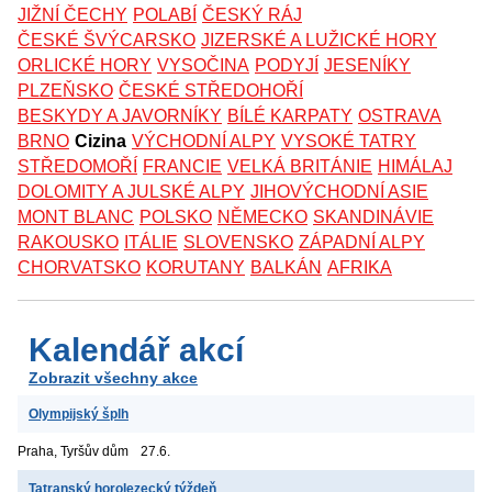
JIŽNÍ ČECHY
POLABÍ
ČESKÝ RÁJ
ČESKÉ ŠVÝCARSKO
JIZERSKÉ A LUŽICKÉ HORY
ORLICKÉ HORY
VYSOČINA
PODYJÍ
JESENÍKY
PLZEŇSKO
ČESKÉ STŘEDOHOŘÍ
BESKYDY A JAVORNÍKY
BÍLÉ KARPATY
OSTRAVA
BRNO
Cizina
VÝCHODNÍ ALPY
VYSOKÉ TATRY
STŘEDOMOŘÍ
FRANCIE
VELKÁ BRITÁNIE
HIMÁLAJ
DOLOMITY A JULSKÉ ALPY
JIHOVÝCHODNÍ ASIE
MONT BLANC
POLSKO
NĚMECKO
SKANDINÁVIE
RAKOUSKO
ITÁLIE
SLOVENSKO
ZÁPADNÍ ALPY
CHORVATSKO
KORUTANY
BALKÁN
AFRIKA
Kalendář akcí
Zobrazit všechny akce
Olympijský šplh
Praha, Tyršův dům
27.6.
Tatranský horolezecký týždeň