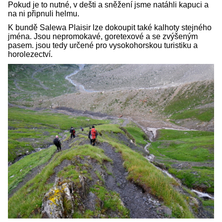
Pokud je to nutné, v dešti a sněžení jsme natáhli kapuci a
na ni připnuli helmu.
K bundě Salewa Plaisir lze dokoupit také kalhoty stejného
jména. Jsou nepromokavé, goretexové a se zvýšeným
pasem. jsou tedy určené pro vysokohorskou turistiku a
horolezectví.