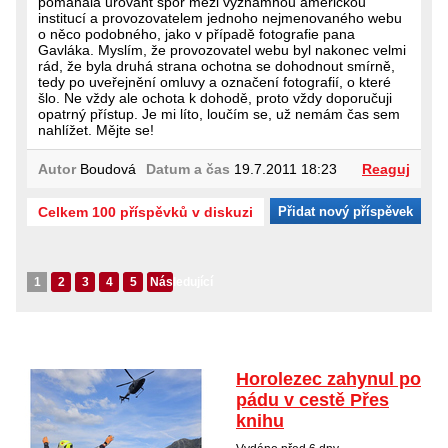
pomáhala urovant spor mezi významnou americkou
institucí a provozovatelem jednoho nejmenovaného webu
o něco podobného, jako v případě fotografie pana
Gavláka. Myslím, že provozovatel webu byl nakonec velmi
rád, že byla druhá strana ochotna se dohodnout smírně,
tedy po uveřejnění omluvy a označení fotografií, o které
šlo. Ne vždy ale ochota k dohodě, proto vždy doporučuji
opatrný přístup. Je mi líto, loučím se, už nemám čas sem
nahlížet. Mějte se!
Autor
Boudová
Datum a čas
19.7.2011 18:23
Reaguj
Celkem 100 příspěvků v diskuzi
Přidat nový příspěvek
1
2
3
4
5
Následující
Horolezec zahynul po
pádu v cestě Přes
knihu