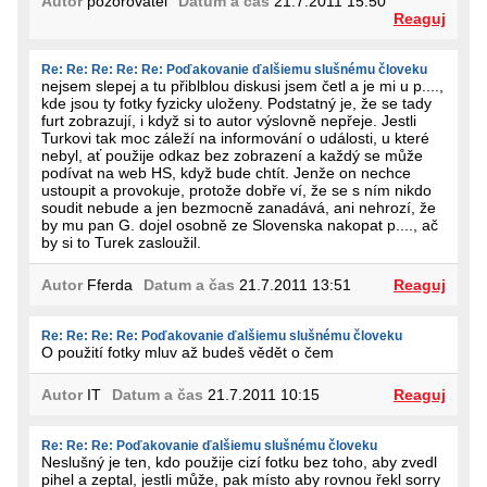
Autor
pozorovatel
Datum a čas
21.7.2011 15:50
Reaguj
Re: Re: Re: Re: Re: Poďakovanie ďalšiemu slušnému človeku
nejsem slepej a tu přiblblou diskusi jsem četl a je mi u p....,
kde jsou ty fotky fyzicky uloženy. Podstatný je, že se tady
furt zobrazují, i když si to autor výslovně nepřeje. Jestli
Turkovi tak moc záleží na informování o události, u které
nebyl, ať použije odkaz bez zobrazení a každý se může
podívat na web HS, když bude chtít. Jenže on nechce
ustoupit a provokuje, protože dobře ví, že se s ním nikdo
soudit nebude a jen bezmocně zanadává, ani nehrozí, že
by mu pan G. dojel osobně ze Slovenska nakopat p...., ač
by si to Turek zasloužil.
Autor
Fferda
Datum a čas
21.7.2011 13:51
Reaguj
Re: Re: Re: Re: Poďakovanie ďalšiemu slušnému človeku
O použití fotky mluv až budeš vědět o čem
Autor
IT
Datum a čas
21.7.2011 10:15
Reaguj
Re: Re: Re: Poďakovanie ďalšiemu slušnému človeku
Neslušný je ten, kdo použije cizí fotku bez toho, aby zvedl
pihel a zeptal, jestli může, pak místo aby rovnou řekl sorry