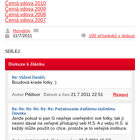
Černá vdova 2010
Černá vdova 2009
Černá vdova 2008
Černá vdova 2007
Horydoly
11/7/2011
100 příspěvků v diskuzi
SDÍLEJ:
Diskuze k článku
Re: Vážení čtenáři,
Boudová krade fotky :)
Autor
Pišišvor
Datum a čas
21.7.2011 22:51
Reaguj
Re: Re: Re: Re: Re: Re: Poďakovanie ďalšiemu slušnému
človeku
Jenže pokud si pan G nepřeje uveřejnění své fotky, tak jí
nesmí dávat na veřejně přístupný veb H.S. A z vebu H.S. si
každý může použít co chce, protože je to veřejná instituce.