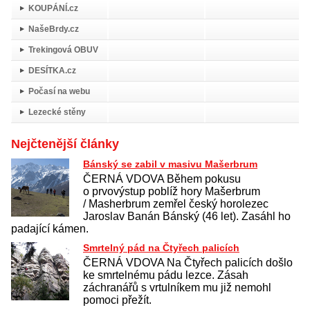
KOUPÁNÍ.cz
NašeBrdy.cz
Trekingová OBUV
DESÍTKA.cz
Počasí na webu
Lezecké stěny
Nejčtenější články
Bánský se zabil v masivu Mašerbrum
ČERNÁ VDOVA Během pokusu
o prvovýstup poblíž hory Mašerbrum
/ Masherbrum zemřel český horolezec
Jaroslav Banán Bánský (46 let). Zasáhl ho
padající kámen.
Smrtelný pád na Čtyřech palicích
ČERNÁ VDOVA Na Čtyřech palicích došlo
ke smrtelnému pádu lezce. Zásah
záchranářů s vrtulníkem mu již nemohl
pomoci přežít.