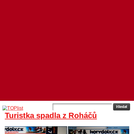
Turistka spadla z Roháčů