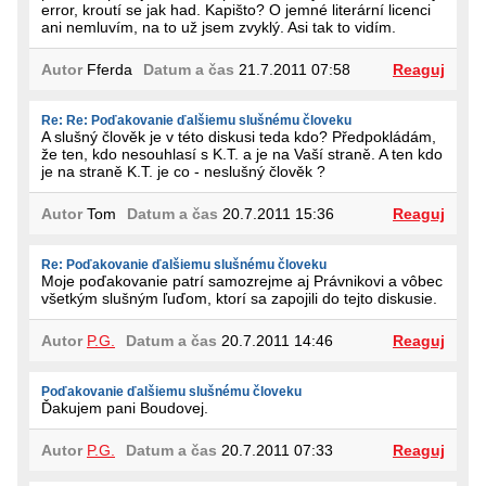
error, kroutí se jak had. Kapišto? O jemné literární licenci
ani nemluvím, na to už jsem zvyklý. Asi tak to vidím.
Autor
Fferda
Datum a čas
21.7.2011 07:58
Reaguj
Re: Re: Poďakovanie ďalšiemu slušnému človeku
A slušný člověk je v této diskusi teda kdo? Předpokládám,
že ten, kdo nesouhlasí s K.T. a je na Vaší straně. A ten kdo
je na straně K.T. je co - neslušný člověk ?
Autor
Tom
Datum a čas
20.7.2011 15:36
Reaguj
Re: Poďakovanie ďalšiemu slušnému človeku
Moje poďakovanie patrí samozrejme aj Právnikovi a vôbec
všetkým slušným ľuďom, ktorí sa zapojili do tejto diskusie.
Autor
P.G.
Datum a čas
20.7.2011 14:46
Reaguj
Poďakovanie ďalšiemu slušnému človeku
Ďakujem pani Boudovej.
Autor
P.G.
Datum a čas
20.7.2011 07:33
Reaguj