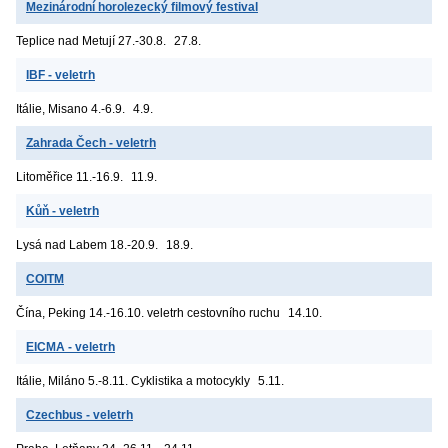
Mezinárodní horolezecký filmový festival
Teplice nad Metují
27.-30.8.
27.8.
IBF - veletrh
Itálie, Misano
4.-6.9.
4.9.
Zahrada Čech - veletrh
Litoměřice
11.-16.9.
11.9.
Kůň - veletrh
Lysá nad Labem
18.-20.9.
18.9.
COITM
Čína, Peking
14.-16.10. veletrh cestovního ruchu
14.10.
EICMA - veletrh
Itálie, Miláno
5.-8.11. Cyklistika a motocykly
5.11.
Czechbus - veletrh