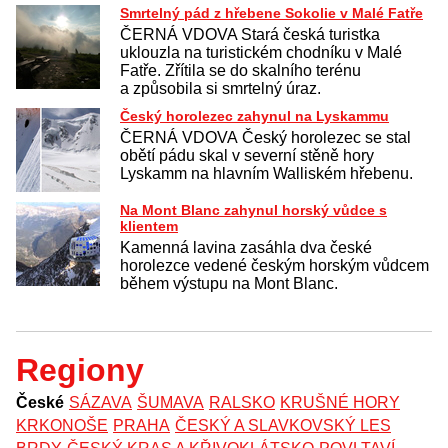
Smrtelný pád z hřebene Sokolie v Malé Fatře
ČERNÁ VDOVA Stará česká turistka
uklouzla na turistickém chodníku v Malé
Fatře. Zřítila se do skalního terénu
a způsobila si smrtelný úraz.
Český horolezec zahynul na Lyskammu
ČERNÁ VDOVA Český horolezec se stal
obětí pádu skal v severní stěně hory
Lyskamm na hlavním Walliském hřebenu.
Na Mont Blanc zahynul horský vůdce s
klientem
Kamenná lavina zasáhla dva české
horolezce vedené českým horským vůdcem
během výstupu na Mont Blanc.
Regiony
České
SÁZAVA
ŠUMAVA
RALSKO
KRUŠNÉ HORY
KRKONOŠE
PRAHA
ČESKÝ A SLAVKOVSKÝ LES