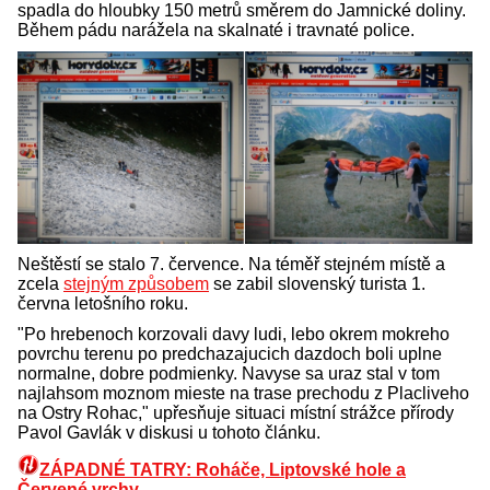
spadla do hloubky 150 metrů směrem do Jamnické doliny.
Během pádu narážela na skalnaté i travnaté police.
Neštěstí se stalo 7. července. Na téměř stejném místě a
zcela
stejným způsobem
se zabil slovenský turista 1.
června letošního roku.
"Po hrebenoch korzovali davy ludi, lebo okrem mokreho
povrchu terenu po predchazajucich dazdoch boli uplne
normalne, dobre podmienky. Navyse sa uraz stal v tom
najlahsom moznom mieste na trase prechodu z Placliveho
na Ostry Rohac," upřesňuje situaci místní strážce přírody
Pavol Gavlák v diskusi u tohoto článku.
ZÁPADNÉ TATRY: Roháče, Liptovské hole a
Červené vrchy