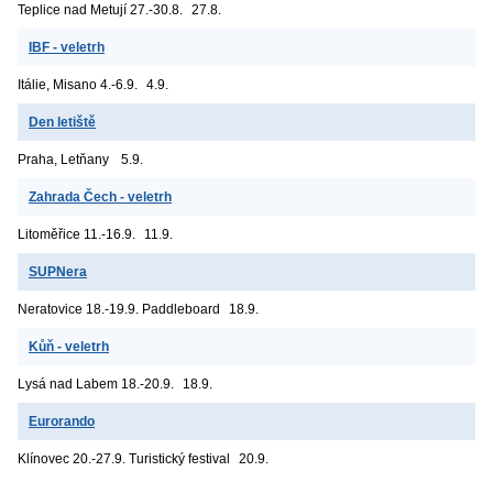
Teplice nad Metují
27.-30.8.
27.8.
IBF - veletrh
Itálie, Misano
4.-6.9.
4.9.
Den letiště
Praha, Letňany
5.9.
Zahrada Čech - veletrh
Litoměřice
11.-16.9.
11.9.
SUPNera
Neratovice
18.-19.9. Paddleboard
18.9.
Kůň - veletrh
Lysá nad Labem
18.-20.9.
18.9.
Eurorando
Klínovec
20.-27.9. Turistický festival
20.9.