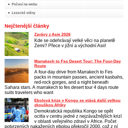
Počasí na webu
Lezecké stěny
Nejčtenější články
Zprávy z Asie 2026
Kde se odehrávají velké věci na planetě
Zemi? Přece v jižní a východní Asii!
Marrakech to Fes Desert Tour: The Four-Day
Route
A four-day drive from Marrakech to Fes
packs in mountain passes, ancient kasbahs,
red-rock gorges, and a night beneath
Sahara stars. A marrakech to fes desert tour 4 days route
suits travelers who want
Ebolová krize v Kongu se stává další velkou
zkouškou Afriky
Demokratická republika Kongo se opět
ocitla v centru jedné z nejzávažnějších krizí
v oblasti veřejného zdraví v Africe. Počet
potvrzených nakažených ebolou překročil 2000, což z ní