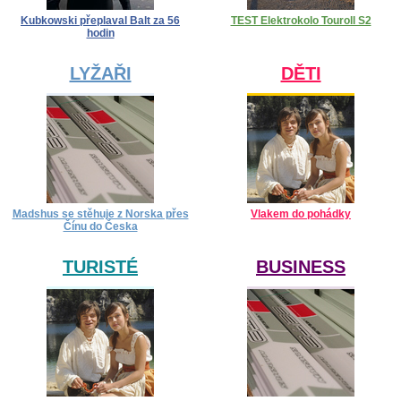
Kubkowski přeplaval Balt za 56
TEST Elektrokolo Touroll S2
hodin
LYŽAŘI
DĚTI
Madshus se stěhuje z Norska přes
Vlakem do pohádky
Čínu do Česka
TURISTÉ
BUSINESS