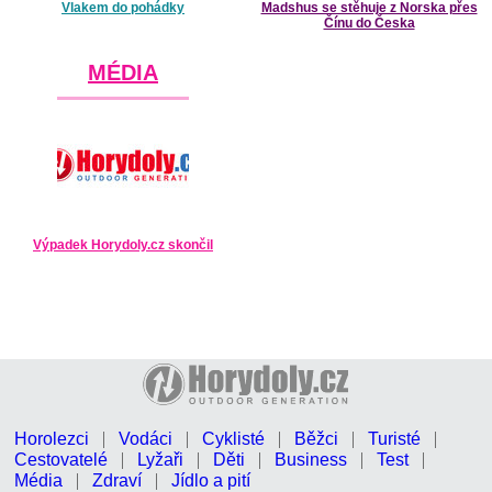
Vlakem do pohádky
Madshus se stěhuje z Norska přes
Čínu do Česka
MÉDIA
Výpadek Horydoly.cz skončil
Horolezci
Vodáci
Cyklisté
Běžci
Turisté
Cestovatelé
Lyžaři
Děti
Business
Test
Média
Zdraví
Jídlo a pití