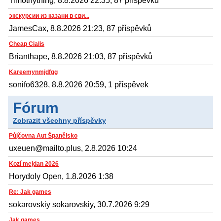
Timothything, 8.8.2026 22:35, 87 příspěvků
экскурсии из казани в сви...
JamesCax, 8.8.2026 21:23, 87 příspěvků
Cheap Cialis
Brianthape, 8.8.2026 21:03, 87 příspěvků
Kareemynmjdfgg
sonifo6328, 8.8.2026 20:59, 1 příspěvek
Fórum
Zobrazit všechny příspěvky
Půjčovna Aut Španělsko
uxeuen@mailto.plus, 2.8.2026 10:24
Kozí mejdan 2026
Horydoly Open, 1.8.2026 1:38
Re: Jak games
sokarovskiy sokarovskiy, 30.7.2026 9:29
Jak games