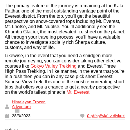
The primary feature of the journey is remaining at the Kala
Patthar, one of the most outstanding vantage point of the
Everest district. From the top, you'll get the beautiful
perspective on snow-covered tops including Mt. Everest,
Mt. Lhotse, and Mt. Nuptse. You 'll additionally see the
Khumbu Glacier, the most elevated ice sheet on the planet.
All through your traveling process, you'll have a valuable
chance to investigate socially rich Sherpa culture,
customs, and way of life.
Likewise, in the event that you need a smidgen more
remote journeying, you can consider taking other elective
courses like
Gokyo Valley Trekking
and Everest Three
High Pass Trekking. In like manner, in the event that you're
in a rush then you can in any case pick short Everest
Sunrise View Trek. It is one of the most remunerating short
trips that offers you a chance to get a nearby perspective
on the world's tallest pinnacle
Mt. Everest.
Himalayan Frozen
Adventure
28/3/2023
0 příspěvků v diskuzi