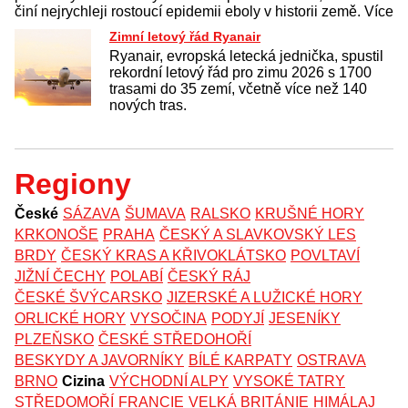
činí nejrychleji rostoucí epidemii eboly v historii země. Více
Zimní letový řád Ryanair
Ryanair, evropská letecká jednička, spustil
rekordní letový řád pro zimu 2026 s 1700
trasami do 35 zemí, včetně více než 140
nových tras.
Regiony
České
SÁZAVA
ŠUMAVA
RALSKO
KRUŠNÉ HORY
KRKONOŠE
PRAHA
ČESKÝ A SLAVKOVSKÝ LES
BRDY
ČESKÝ KRAS A KŘIVOKLÁTSKO
POVLTAVÍ
JIŽNÍ ČECHY
POLABÍ
ČESKÝ RÁJ
ČESKÉ ŠVÝCARSKO
JIZERSKÉ A LUŽICKÉ HORY
ORLICKÉ HORY
VYSOČINA
PODYJÍ
JESENÍKY
PLZEŇSKO
ČESKÉ STŘEDOHOŘÍ
BESKYDY A JAVORNÍKY
BÍLÉ KARPATY
OSTRAVA
BRNO
Cizina
VÝCHODNÍ ALPY
VYSOKÉ TATRY
STŘEDOMOŘÍ
FRANCIE
VELKÁ BRITÁNIE
HIMÁLAJ