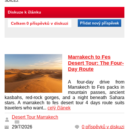
SDÍLEJ:
Diskuze k článku
Celkem 0 příspěvků v diskuzi
Přidat nový příspěvek
Marrakech to Fes
Desert Tour: The Four-
Day Route
A four-day drive from
Marrakech to Fes packs in
mountain passes, ancient
kasbahs, red-rock gorges, and a night beneath Sahara
stars. A marrakech to fes desert tour 4 days route suits
travelers who want...
celý článek
Desert Tour Marrakech
29/7/2026
0 příspěvků v diskuzi