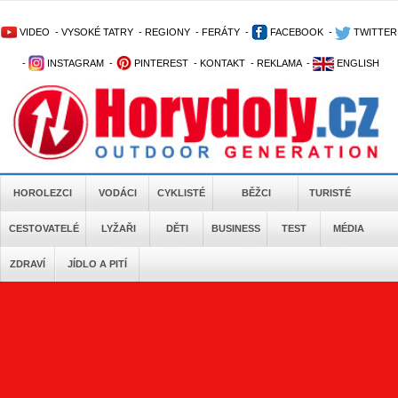
VIDEO
-
VYSOKÉ TATRY
-
REGIONY
-
FERÁTY
-
FACEBOOK
-
TWITTER
-
INSTAGRAM
-
PINTEREST
-
KONTAKT
-
REKLAMA
-
ENGLISH
HOROLEZCI
VODÁCI
CYKLISTÉ
BĚŽCI
TURISTÉ
CESTOVATELÉ
LYŽAŘI
DĚTI
BUSINESS
TEST
MÉDIA
ZDRAVÍ
JÍDLO A PITÍ