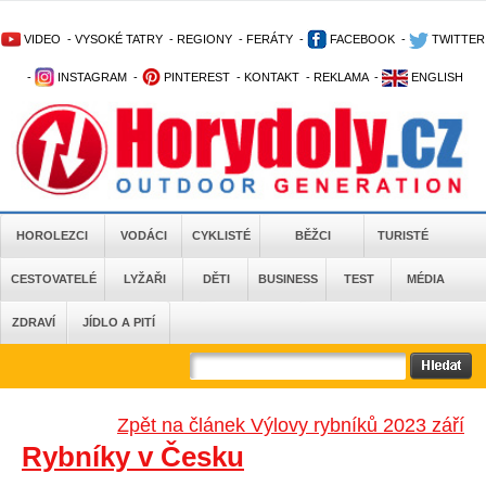
VIDEO
-
VYSOKÉ TATRY
-
REGIONY
-
FERÁTY
-
FACEBOOK
-
TWITTER
-
INSTAGRAM
-
PINTEREST
-
KONTAKT
-
REKLAMA
-
ENGLISH
HOROLEZCI
VODÁCI
CYKLISTÉ
BĚŽCI
TURISTÉ
CESTOVATELÉ
LYŽAŘI
DĚTI
BUSINESS
TEST
MÉDIA
ZDRAVÍ
JÍDLO A PITÍ
Zpět na článek Výlovy rybníků 2023 září
Rybníky v Česku