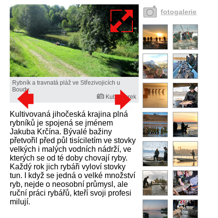
fotogalerie
Rybník a travnatá pláž ve Střezivojicích u
Boudy.
Kuba Turek
Kultivovaná jihočeská krajina plná
rybníků je spojená se jménem
Jakuba Krčína. Bývalé bažiny
přetvořil před půl tisíciletím ve stovky
velkých i malých vodních nádrží, ve
kterých se od té doby chovají ryby.
Každý rok jich rybáři vyloví stovky
tun. I když se jedná o velké množství
ryb, nejde o neosobní průmysl, ale
ruční práci rybářů, kteří svoji profesi
milují.