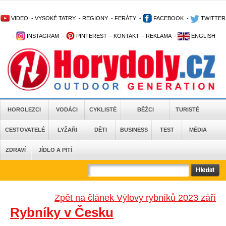
VIDEO
-
VYSOKÉ TATRY
-
REGIONY
-
FERÁTY
-
FACEBOOK
-
TWITTER
-
INSTAGRAM
-
PINTEREST
-
KONTAKT
-
REKLAMA
-
ENGLISH
HOROLEZCI
VODÁCI
CYKLISTÉ
BĚŽCI
TURISTÉ
CESTOVATELÉ
LYŽAŘI
DĚTI
BUSINESS
TEST
MÉDIA
ZDRAVÍ
JÍDLO A PITÍ
Zpět na článek Výlovy rybníků 2023 září
Rybníky v Česku