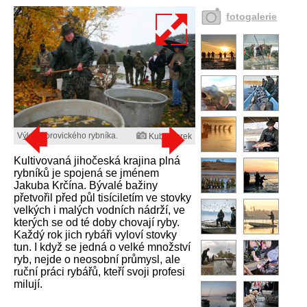
fotogalerie
Výlov Borovického rybníka.
Kuba Turek
Kultivovaná jihočeská krajina plná
rybníků je spojená se jménem
Jakuba Krčína. Bývalé bažiny
přetvořil před půl tisíciletím ve stovky
velkých i malých vodních nádrží, ve
kterých se od té doby chovají ryby.
Každý rok jich rybáři vyloví stovky
tun. I když se jedná o velké množství
ryb, nejde o neosobní průmysl, ale
ruční práci rybářů, kteří svoji profesi
milují.