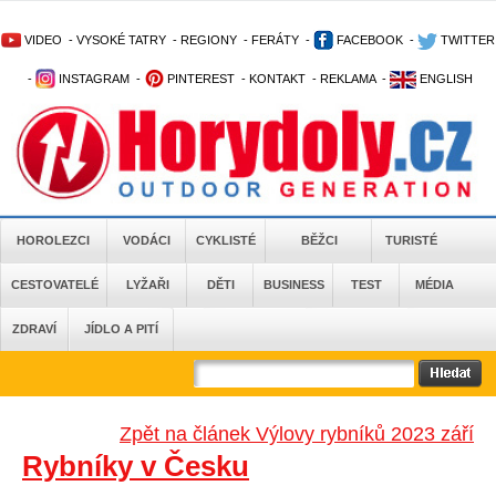
VIDEO
-
VYSOKÉ TATRY
-
REGIONY
-
FERÁTY
-
FACEBOOK
-
TWITTER
-
INSTAGRAM
-
PINTEREST
-
KONTAKT
-
REKLAMA
-
ENGLISH
HOROLEZCI
VODÁCI
CYKLISTÉ
BĚŽCI
TURISTÉ
CESTOVATELÉ
LYŽAŘI
DĚTI
BUSINESS
TEST
MÉDIA
ZDRAVÍ
JÍDLO A PITÍ
Zpět na článek Výlovy rybníků 2023 září
Rybníky v Česku