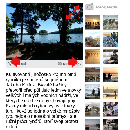
fotogalerie
Rybník Láska.
Kuba Turek
Kultivovaná jihočeská krajina plná
rybníků je spojená se jménem
Jakuba Krčína. Bývalé bažiny
přetvořil před půl tisíciletím ve stovky
velkých i malých vodních nádrží, ve
kterých se od té doby chovají ryby.
Každý rok jich rybáři vyloví stovky
tun. I když se jedná o velké množství
ryb, nejde o neosobní průmysl, ale
ruční práci rybářů, kteří svoji profesi
milují.