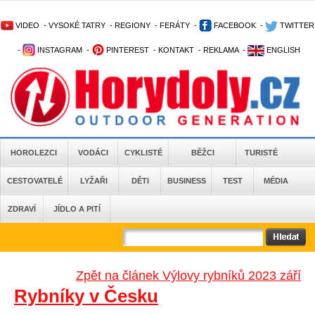
VIDEO
-
VYSOKÉ TATRY
-
REGIONY
-
FERÁTY
-
FACEBOOK
-
TWITTER
-
INSTAGRAM
-
PINTEREST
-
KONTAKT
-
REKLAMA
-
ENGLISH
HOROLEZCI
VODÁCI
CYKLISTÉ
BĚŽCI
TURISTÉ
CESTOVATELÉ
LYŽAŘI
DĚTI
BUSINESS
TEST
MÉDIA
ZDRAVÍ
JÍDLO A PITÍ
Zpět na článek Výlovy rybníků 2023 září
Rybníky v Česku