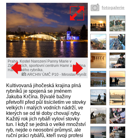
fotogalerie
Praha. Kostel Narození Panny Marie v
Záběhlicích, sportovní centrum Hamr a hladina
Hamerského rybníka.
ARCHIV ÚMČ P10 - Miroslav Hynšt
Kultivovaná jihočeská krajina plná
rybníků je spojená se jménem
Jakuba Krčína. Bývalé bažiny
přetvořil před půl tisíciletím ve stovky
velkých i malých vodních nádrží, ve
kterých se od té doby chovají ryby.
Každý rok jich rybáři vyloví stovky
tun. I když se jedná o velké množství
ryb, nejde o neosobní průmysl, ale
ruční práci rybářů, kteří svoji profesi