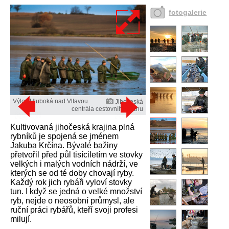
fotogalerie
Výlov Hluboká nad Vltavou.
Jihočeská
centrála cestovního ruchu
Kultivovaná jihočeská krajina plná
rybníků je spojená se jménem
Jakuba Krčína. Bývalé bažiny
přetvořil před půl tisíciletím ve stovky
velkých i malých vodních nádrží, ve
kterých se od té doby chovají ryby.
Každý rok jich rybáři vyloví stovky
tun. I když se jedná o velké množství
ryb, nejde o neosobní průmysl, ale
ruční práci rybářů, kteří svoji profesi
milují.