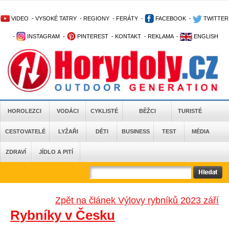
VIDEO
-
VYSOKÉ TATRY
-
REGIONY
-
FERÁTY
-
FACEBOOK
-
TWITTER
-
INSTAGRAM
-
PINTEREST
-
KONTAKT
-
REKLAMA
-
ENGLISH
HOROLEZCI
VODÁCI
CYKLISTÉ
BĚŽCI
TURISTÉ
CESTOVATELÉ
LYŽAŘI
DĚTI
BUSINESS
TEST
MÉDIA
ZDRAVÍ
JÍDLO A PITÍ
Zpět na článek Výlovy rybníků 2023 září
Rybníky v Česku