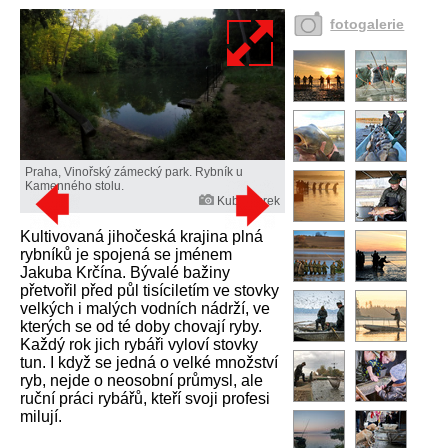
fotogalerie
Praha, Vinořský zámecký park. Rybník u
Kamenného stolu.
Kuba Turek
Kultivovaná jihočeská krajina plná
rybníků je spojená se jménem
Jakuba Krčína. Bývalé bažiny
přetvořil před půl tisíciletím ve stovky
velkých i malých vodních nádrží, ve
kterých se od té doby chovají ryby.
Každý rok jich rybáři vyloví stovky
tun. I když se jedná o velké množství
ryb, nejde o neosobní průmysl, ale
ruční práci rybářů, kteří svoji profesi
milují.