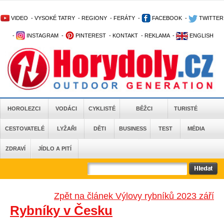
VIDEO
-
VYSOKÉ TATRY
-
REGIONY
-
FERÁTY
-
FACEBOOK
-
TWITTER
-
INSTAGRAM
-
PINTEREST
-
KONTAKT
-
REKLAMA
-
ENGLISH
HOROLEZCI
VODÁCI
CYKLISTÉ
BĚŽCI
TURISTÉ
CESTOVATELÉ
LYŽAŘI
DĚTI
BUSINESS
TEST
MÉDIA
ZDRAVÍ
JÍDLO A PITÍ
Zpět na článek Výlovy rybníků 2023 září
Rybníky v Česku