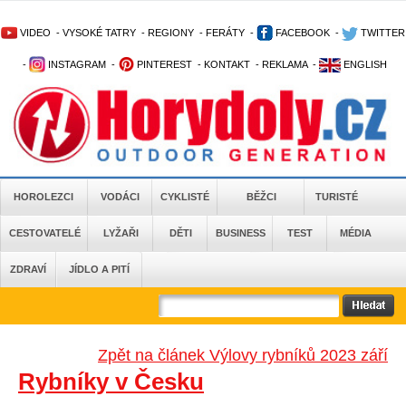
VIDEO
-
VYSOKÉ TATRY
-
REGIONY
-
FERÁTY
-
FACEBOOK
-
TWITTER
-
INSTAGRAM
-
PINTEREST
-
KONTAKT
-
REKLAMA
-
ENGLISH
HOROLEZCI
VODÁCI
CYKLISTÉ
BĚŽCI
TURISTÉ
CESTOVATELÉ
LYŽAŘI
DĚTI
BUSINESS
TEST
MÉDIA
ZDRAVÍ
JÍDLO A PITÍ
Zpět na článek Výlovy rybníků 2023 září
Rybníky v Česku