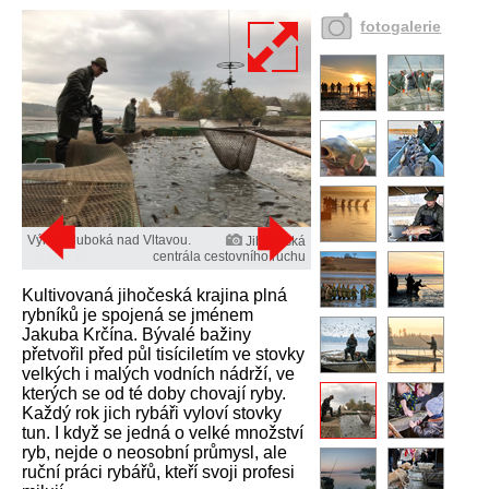
fotogalerie
Výlov Hluboká nad Vltavou.
Jihočeská
centrála cestovního ruchu
Kultivovaná jihočeská krajina plná
rybníků je spojená se jménem
Jakuba Krčína. Bývalé bažiny
přetvořil před půl tisíciletím ve stovky
velkých i malých vodních nádrží, ve
kterých se od té doby chovají ryby.
Každý rok jich rybáři vyloví stovky
tun. I když se jedná o velké množství
ryb, nejde o neosobní průmysl, ale
ruční práci rybářů, kteří svoji profesi