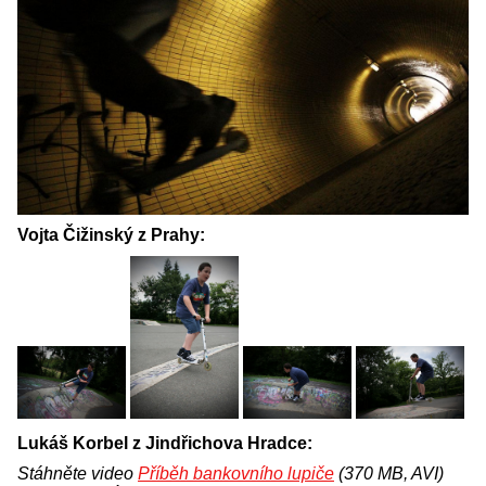
Vojta Čižinský z Prahy:
Lukáš Korbel z Jindřichova Hradce:
Stáhněte video
Příběh bankovního lupiče
(370 MB, AVI)