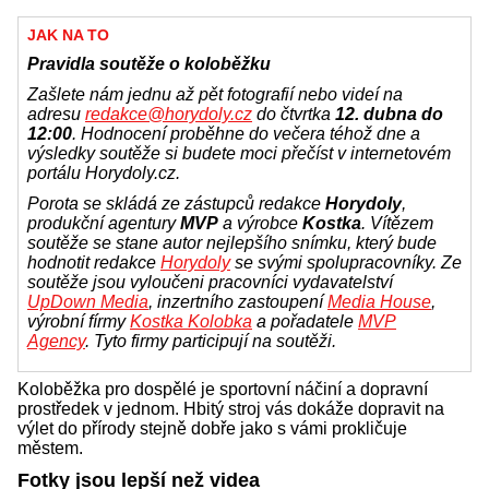
JAK NA TO
Pravidla soutěže o koloběžku
Zašlete nám jednu až pět fotografií nebo videí na
adresu
redakce@horydoly.cz
do čtvrtka
12. dubna do
12:00
. Hodnocení proběhne do večera téhož dne a
výsledky soutěže si budete moci přečíst v internetovém
portálu Horydoly.cz.
Porota se skládá ze zástupců redakce
Horydoly
,
produkční agentury
MVP
a výrobce
Kostka
. Vítězem
soutěže se stane autor nejlepšího snímku, který bude
hodnotit redakce
Horydoly
se svými spolupracovníky. Ze
soutěže jsou vyloučeni pracovníci vydavatelství
UpDown Media
, inzertního zastoupení
Media House
,
výrobní fírmy
Kostka Kolobka
a pořadatele
MVP
Agency
.
Tyto firmy participují na soutěži.
Koloběžka pro dospělé je sportovní náčiní a dopravní
prostředek v jednom. Hbitý stroj vás dokáže dopravit na
výlet do přírody stejně dobře jako s vámi prokličuje
městem.
Fotky jsou lepší než videa