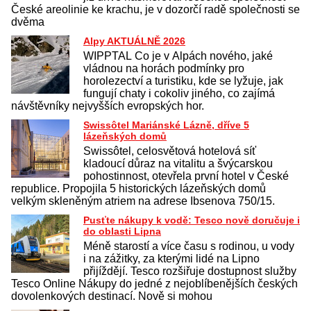
České areolinie ke krachu, je v dozorčí radě společnosti se
dvěma
Alpy AKTUÁLNĚ 2026
WIPPTAL Co je v Alpách nového, jaké
vládnou na horách podmínky pro
horolezectví a turistiku, kde se lyžuje, jak
fungují chaty i cokoliv jiného, co zajímá
návštěvníky nejvyšších evropských hor.
Swissôtel Mariánské Lázně, dříve 5
lázeňských domů
Swissôtel, celosvětová hotelová síť
kladoucí důraz na vitalitu a švýcarskou
pohostinnost, otevřela první hotel v České
republice. Propojila 5 historických lázeňských domů
velkým skleněným atriem na adrese Ibsenova 750/15.
Pusťte nákupy k vodě: Tesco nově doručuje i
do oblasti Lipna
Méně starostí a více času s rodinou, u vody
i na zážitky, za kterými lidé na Lipno
přijíždějí. Tesco rozšiřuje dostupnost služby
Tesco Online Nákupy do jedné z nejoblíbenějších českých
dovolenkových destinací. Nově si mohou