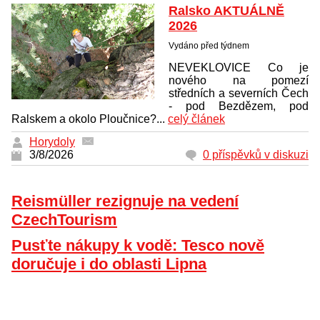
Ralsko AKTUÁLNĚ
2026
Vydáno před týdnem
NEVEKLOVICE Co je
nového na pomezí
středních a severních Čech
- pod Bezdězem, pod
Ralskem a okolo Ploučnice?...
celý článek
Horydoly
3/8/2026
0 příspěvků v diskuzi
Reismüller rezignuje na vedení
CzechTourism
Pusťte nákupy k vodě: Tesco nově
doručuje i do oblasti Lipna