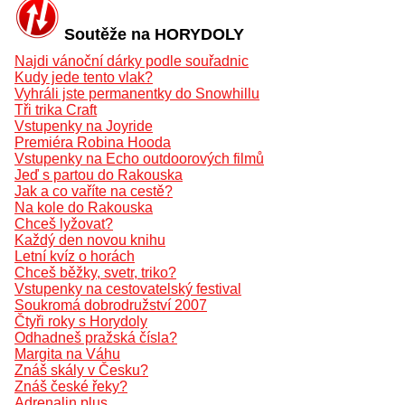
Soutěže na HORYDOLY
Najdi vánoční dárky podle souřadnic
Kudy jede tento vlak?
Vyhráli jste permanentky do Snowhillu
Tři trika Craft
Vstupenky na Joyride
Premiéra Robina Hooda
Vstupenky na Echo outdoorových filmů
Jeď s partou do Rakouska
Jak a co vaříte na cestě?
Na kole do Rakouska
Chceš lyžovat?
Každý den novou knihu
Letní kvíz o horách
Chceš běžky, svetr, triko?
Vstupenky na cestovatelský festival
Soukromá dobrodružství 2007
Čtyři roky s Horydoly
Odhadneš pražská čísla?
Margita na Váhu
Znáš skály v Česku?
Znáš české řeky?
Adrenalin plus