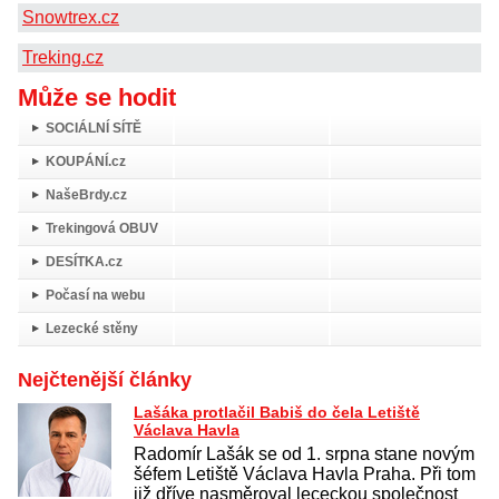
Snowtrex.cz
Treking.cz
Může se hodit
SOCIÁLNÍ SÍTĚ
KOUPÁNÍ.cz
NašeBrdy.cz
Trekingová OBUV
DESÍTKA.cz
Počasí na webu
Lezecké stěny
Nejčtenější články
Lašáka protlačil Babiš do čela Letiště
Václava Havla
Radomír Lašák se od 1. srpna stane novým
šéfem Letiště Václava Havla Praha. Při tom
již dříve nasměroval lececkou společnost