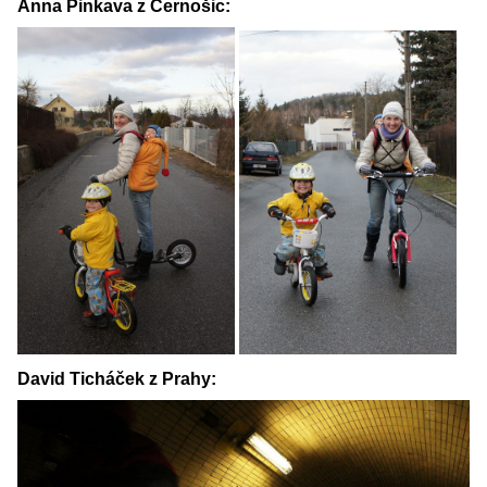
Anna Pinkava z Černošic:
David Ticháček z Prahy: