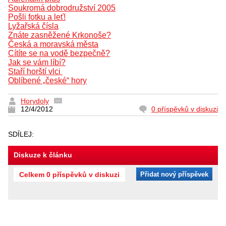
Soukromá dobrodružství 2005
Pošli fotku a leť!
Lyžařská čísla
Znáte zasněžené Krkonoše?
Česká a moravská města
Cítíte se na vodě bezpečně?
Jak se vám líbí?
Staří horští vlci
Oblíbené „české“ hory
Horydoly
12/4/2012
0 příspěvků v diskuzi
SDÍLEJ:
Diskuze k článku
Celkem 0 příspěvků v diskuzi
Přidat nový příspěvek