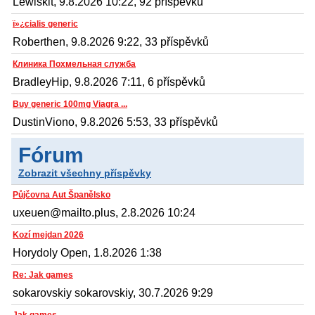
Lewiskit, 9.8.2026 10:22, 92 příspěvků
ï»¿cialis generic
Roberthen, 9.8.2026 9:22, 33 příspěvků
Клиника Похмельная служба
BradleyHip, 9.8.2026 7:11, 6 příspěvků
Buy generic 100mg Viagra ...
DustinViono, 9.8.2026 5:53, 33 příspěvků
Fórum
Zobrazit všechny příspěvky
Půjčovna Aut Španělsko
uxeuen@mailto.plus, 2.8.2026 10:24
Kozí mejdan 2026
Horydoly Open, 1.8.2026 1:38
Re: Jak games
sokarovskiy sokarovskiy, 30.7.2026 9:29
Jak games