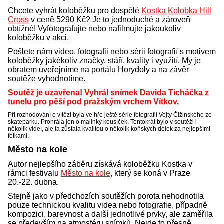
Chcete vyhrát koloběžku pro dospělé
Kostka Kolobka Hill
Cross
v ceně 5290 Kč? Je to jednoduché a zároveň
obtížné! Vyfotografujte nebo nafilmujte jakoukoliv
koloběžku v akci.
Pošlete nám video, fotografii nebo sérii fotografií s motivem
koloběžky jakékoliv značky, stáří, kvality i využití. My je
obratem uveřejníme na portálu Horydoly a na závěr
soutěže vyhodnotíme.
Soutěž je uzavřena! Vyhrál snímek Davida Ticháčka z
tunelu pro pěší pod pražským vrchem Vítkov.
Při rozhodování o vítězi byla ve hře ještě série fotografií Vojty Čižinského ze
skateparku. Prohrála jen o malinký kousíček. Tentokrát bylo v soutěži i
několik videí, ale ta zůstala kvalitou o několik koňských délek za nejlepšími
fotkami.
Město na kole
Autor nejlepšího záběru získává koloběžku Kostka v
rámci festivalu
Město na kole
, který se koná v Praze
20.-22. dubna.
Stejně jako v předchozích soutěžích porota nehodnotila
pouze technickou kvalitu videa nebo fotografie, případně
kompozici, barevnost a další jednotlivé prvky, ale zaměřila
se především na atmosféru snímků. Nejde to přesně