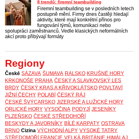
8 trendů: firemní teambuilding
Firemní teambuilding se v posledních letech
postupně mění. Firmy dnes častěji hledají
aktivity, které mají konkrétní přínos pro
fungování týmů, komunikaci nebo
spolupráci zaměstnanců. Vedle klasických neformálních
akcí proto přibývají formáty
Regiony
České
SÁZAVA
ŠUMAVA
RALSKO
KRUŠNÉ HORY
KRKONOŠE
PRAHA
ČESKÝ A SLAVKOVSKÝ LES
BRDY
ČESKÝ KRAS A KŘIVOKLÁTSKO
POVLTAVÍ
JIŽNÍ ČECHY
POLABÍ
ČESKÝ RÁJ
ČESKÉ ŠVÝCARSKO
JIZERSKÉ A LUŽICKÉ HORY
ORLICKÉ HORY
VYSOČINA
PODYJÍ
JESENÍKY
PLZEŇSKO
ČESKÉ STŘEDOHOŘÍ
BESKYDY A JAVORNÍKY
BÍLÉ KARPATY
OSTRAVA
BRNO
Cizina
VÝCHODNÍ ALPY
VYSOKÉ TATRY
STŘEDOMOŘÍ
FRANCIE
VELKÁ BRITÁNIE
HIMÁLAJ