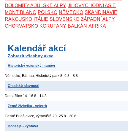
DOLOMITY A JULSKÉ ALPY
JIHOVÝCHODNÍ ASIE
MONT BLANC
POLSKO
NĚMECKO
SKANDINÁVIE
RAKOUSKO
ITÁLIE
SLOVENSKO
ZÁPADNÍ ALPY
CHORVATSKO
KORUTANY
BALKÁN
AFRIKA
Kalendář akcí
Zobrazit všechny akce
Historický vojenský manévr
Německo, Bärnau, Historický park
8.-9.8.
8.8.
Chodské slavnosti
Domažlice
14.-16.8.
14.8.
Země živitelka - veletrh
České Budějovice, výstaviště
20.-25.8.
20.8.
Bonsaje - výstava