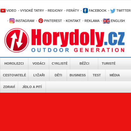
VIDEO
-
VYSOKÉ TATRY
-
REGIONY
-
FERÁTY
-
FACEBOOK
-
TWITTER
-
INSTAGRAM
-
PINTEREST
-
KONTAKT
-
REKLAMA
-
ENGLISH
HOROLEZCI
VODÁCI
CYKLISTÉ
BĚŽCI
TURISTÉ
CESTOVATELÉ
LYŽAŘI
DĚTI
BUSINESS
TEST
MÉDIA
ZDRAVÍ
JÍDLO A PITÍ