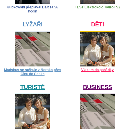
Kubkowski přeplaval Balt za 56
TEST Elektrokolo Touroll S2
hodin
LYŽAŘI
DĚTI
Madshus se stěhuje z Norska přes
Vlakem do pohádky
Čínu do Česka
TURISTÉ
BUSINESS