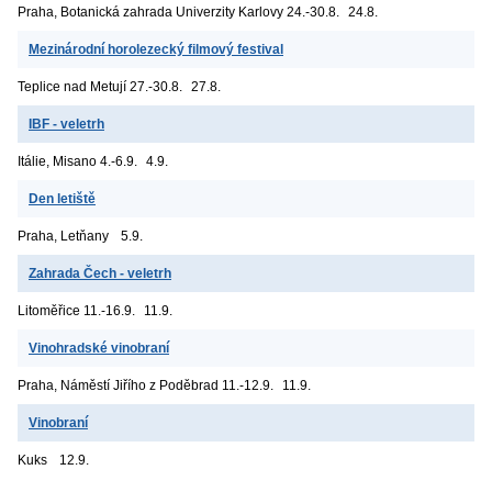
Praha, Botanická zahrada Univerzity Karlovy
24.-30.8.
24.8.
Mezinárodní horolezecký filmový festival
Teplice nad Metují
27.-30.8.
27.8.
IBF - veletrh
Itálie, Misano
4.-6.9.
4.9.
Den letiště
Praha, Letňany
5.9.
Zahrada Čech - veletrh
Litoměřice
11.-16.9.
11.9.
Vinohradské vinobraní
Praha, Náměstí Jiřího z Poděbrad
11.-12.9.
11.9.
Vinobraní
Kuks
12.9.