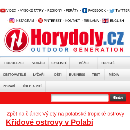
VIDEO
-
VYSOKÉ TATRY
-
REGIONY
-
FERÁTY
-
FACEBOOK
-
TWITTER
-
INSTAGRAM
-
PINTEREST
-
KONTAKT
-
REKLAMA
-
ENGLISH
HOROLEZCI
VODÁCI
CYKLISTÉ
BĚŽCI
TURISTÉ
CESTOVATELÉ
LYŽAŘI
DĚTI
BUSINESS
TEST
MÉDIA
ZDRAVÍ
JÍDLO A PITÍ
Zpět na článek Výlety na polabské tropické ostrovy
Křídové ostrovy v Polabí