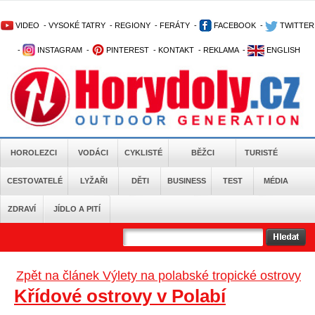
VIDEO
-
VYSOKÉ TATRY
-
REGIONY
-
FERÁTY
-
FACEBOOK
-
TWITTER
-
INSTAGRAM
-
PINTEREST
-
KONTAKT
-
REKLAMA
-
ENGLISH
HOROLEZCI
VODÁCI
CYKLISTÉ
BĚŽCI
TURISTÉ
CESTOVATELÉ
LYŽAŘI
DĚTI
BUSINESS
TEST
MÉDIA
ZDRAVÍ
JÍDLO A PITÍ
Zpět na článek Výlety na polabské tropické ostrovy
Křídové ostrovy v Polabí