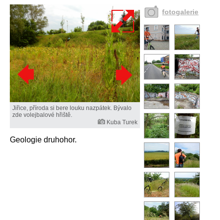
fotogalerie
Jiřice, příroda si bere louku nazpátek. Bývalo
zde volejbalové hřiště.
Kuba Turek
Geologie druhohor.