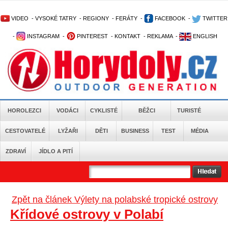
VIDEO
-
VYSOKÉ TATRY
-
REGIONY
-
FERÁTY
-
FACEBOOK
-
TWITTER
-
INSTAGRAM
-
PINTEREST
-
KONTAKT
-
REKLAMA
-
ENGLISH
HOROLEZCI
VODÁCI
CYKLISTÉ
BĚŽCI
TURISTÉ
CESTOVATELÉ
LYŽAŘI
DĚTI
BUSINESS
TEST
MÉDIA
ZDRAVÍ
JÍDLO A PITÍ
Zpět na článek Výlety na polabské tropické ostrovy
Křídové ostrovy v Polabí