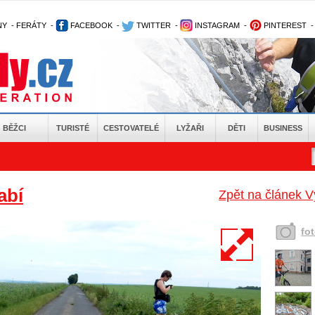
NY
-
FERÁTY
-
FACEBOOK
-
TWITTER
-
INSTAGRAM
-
PINTEREST
BĚŽCI
TURISTÉ
CESTOVATELÉ
LYŽAŘI
DĚTI
BUSINESS
abí
Zpět na článek V
fo