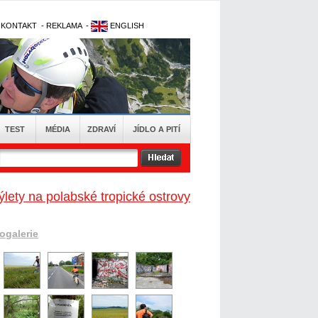
-
KONTAKT
-
REKLAMA
-
ENGLISH
TEST
MÉDIA
ZDRAVÍ
JÍDLO A PITÍ
ýlety na polabské tropické ostrovy
togalerie