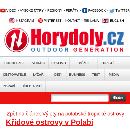
VIDEO
-
VYSOKÉ TATRY
-
REGIONY
-
FERÁTY
-
FACEBOOK
-
TWITTER
-
INSTAGRAM
-
PINTEREST
-
KONTAKT
-
REKLAMA
-
ENGLISH
HOROLEZCI
VODÁCI
CYKLISTÉ
BĚŽCI
TURISTÉ
CESTOVATELÉ
LYŽAŘI
DĚTI
BUSINESS
TEST
MÉDIA
ZDRAVÍ
JÍDLO A PITÍ
Zpět na článek Výlety na polabské tropické ostrovy
Křídové ostrovy v Polabí