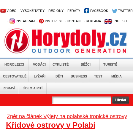
VIDEO
-
VYSOKÉ TATRY
-
REGIONY
-
FERÁTY
-
FACEBOOK
-
TWITTER
-
INSTAGRAM
-
PINTEREST
-
KONTAKT
-
REKLAMA
-
ENGLISH
HOROLEZCI
VODÁCI
CYKLISTÉ
BĚŽCI
TURISTÉ
CESTOVATELÉ
LYŽAŘI
DĚTI
BUSINESS
TEST
MÉDIA
ZDRAVÍ
JÍDLO A PITÍ
Zpět na článek Výlety na polabské tropické ostrovy
Křídové ostrovy v Polabí