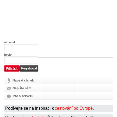
uživatel
heslo
Napsat článek
Napište nám
Info o serveru
Podívejte se na inspiraci k
cestování po Evropě
.