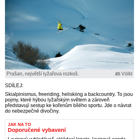
Prašan, největší lyžařova rozkoš.
Völkl
SDÍLEJ:
Skialpinismus, freeriding, heliskiing a backcountry. To jsou
pojmy, které hýbou lyžařským světem a zároveň
představují sestup ke kořenům bílého sportu. Jde o návrat
do nebezpečné divočiny.
JAK NA TO
Doporučené vybavení