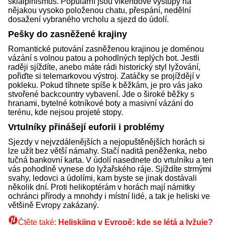
skialpinismus. Populární jsou víkendové výstupy na
nějakou vysoko položenou chatu, přespání, nedělní
dosažení vybraného vrcholu a sjezd do údolí.
Pešky do zasněžené krajiny
Romantické putování zasněženou krajinou je doménou
vázání s volnou patou a pohodlných teplých bot. Jestli
raději sjíždíte, anebo máte rádi historický styl lyžování,
pořiďte si telemarkovou výstroj. Zatáčky se projíždějí v
pokleku. Pokud tíhnete spíše k běžkám, je pro vás jako
stvořené backcountry vybavení. Jde o široké běžky s
hranami, bytelné kotníkové boty a masivní vázání do
terénu, kde nejsou projeté stopy.
Vrtulníky přinášejí euforii i problémy
Sjezdy v nejvzdálenějších a nejopuštěnějších horách si
lze užít bez větší námahy. Stačí naditá peněženka, nebo
tučná bankovní karta. V údolí nasednete do vrtulníku a ten
vás pohodlně vynese do lyžařského ráje. Sjíždíte strmými
svahy, ledovci a údolími, kam byste se jinak dostávali
několik dní. Proti helikoptérám v horách mají námitky
ochránci přírody a mnohdy i místní lidé, a tak je heliski ve
většině Evropy zakázaný.
Čtěte také:
Heliskiing v Evropě: kde se létá a lyžuje?