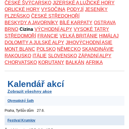
ČESKÉ ŠVÝCARSKO
JIZERSKÉ A LUŽICKÉ HORY
ORLICKÉ HORY
VYSOČINA
PODYJÍ
JESENÍKY
PLZEŇSKO
ČESKÉ STŘEDOHOŘÍ
BESKYDY A JAVORNÍKY
BÍLÉ KARPATY
OSTRAVA
BRNO
Cizina
VÝCHODNÍ ALPY
VYSOKÉ TATRY
STŘEDOMOŘÍ
FRANCIE
VELKÁ BRITÁNIE
HIMÁLAJ
DOLOMITY A JULSKÉ ALPY
JIHOVÝCHODNÍ ASIE
MONT BLANC
POLSKO
NĚMECKO
SKANDINÁVIE
RAKOUSKO
ITÁLIE
SLOVENSKO
ZÁPADNÍ ALPY
CHORVATSKO
KORUTANY
BALKÁN
AFRIKA
Kalendář akcí
Zobrazit všechny akce
Olympijský šplh
Praha, Tyršův dům
27.6.
Festival Krumlov