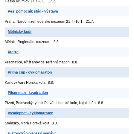
Český Krumlov
17.7.-8.8.
17.7.
Pes, pomocník stád - výstava
Praha, Národní zemědělské muzeum
21.7.-10.1.
21.7.
Mělnický košt
Mělník, Regionální muzeum
8.8.
Xterra
Prachatice, Křišťanovice
Terénní triatlon
8.8.
Prima cup - cyklomaraton
Karlovy Vary
Horská kola
8.8.
Pilsenman - kvadriatlon
Plzeň, Bolevecký rybník
Plavání, horské kolo, kajak, běh
8.8.
Vasaloppet - cyklomaraton
Švédsko, Mora
Horská kola
8.8.
Historický vojenský manévr