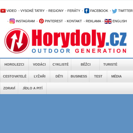
VIDEO
-
VYSOKÉ TATRY
-
REGIONY
-
FERÁTY
-
FACEBOOK
-
TWITTER
-
INSTAGRAM
-
PINTEREST
-
KONTAKT
-
REKLAMA
-
ENGLISH
HOROLEZCI
VODÁCI
CYKLISTÉ
BĚŽCI
TURISTÉ
CESTOVATELÉ
LYŽAŘI
DĚTI
BUSINESS
TEST
MÉDIA
ZDRAVÍ
JÍDLO A PITÍ