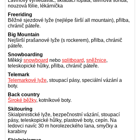
Lavinový vyhledávač, skládací lopata, lavinová sonda,
nouzová fólie, lékárnička
Freeriding
Běžné sjezdové lyže (nejlépe širší all mountain), přilba,
chránič páteře.
Big Mountain
Nejširší prašanové lyže (s rockerem), přilba, chránič
páteře.
Snowboarding
Měkký
snowboard
nebo
splitboard
,
sněžnice
,
teleskopické hůlky, přilba, chránič páteře.
Telemark
Telemarkové lyže
, stoupací pásy, speciální vázání a
boty.
Back country
Široké běžky
, kotníkové boty.
Skitouring
Skialpinistické lyže, bezpečnostní vázání, stoupací
pásy, teleskopické hůlky, plastové boty, cepín. Na
ledovci navíc 30 m horolezeckého lana, smyčky a
karabiny