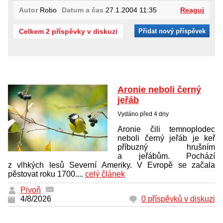
Autor
Robo
Datum a čas
27.1.2004 11:35
Reaguj
Celkem 2 příspěvky v diskuzi
Přidat nový příspěvek
Aronie neboli černý
jeřáb
Vydáno před 4 dny
Aronie čili temnoplodec
neboli černý jeřáb je keř
příbuzný hrušním
a jeřábům. Pochází
z vlhkých lesů Severní Ameriky. V Evropě se začala
pěstovat roku 1700....
celý článek
Pivoň
4/8/2026
0 příspěvků v diskuzi