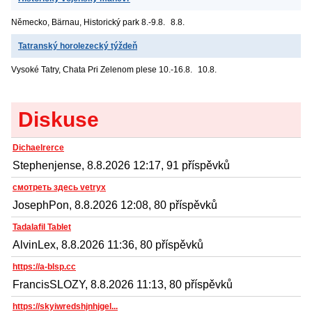
Německo, Bärnau, Historický park
8.-9.8.
8.8.
Tatranský horolezecký týždeň
Vysoké Tatry, Chata Pri Zelenom plese
10.-16.8.
10.8.
Diskuse
Dichaelrerce
Stephenjense, 8.8.2026 12:17, 91 příspěvků
смотреть здесь vetryx
JosephPon, 8.8.2026 12:08, 80 příspěvků
Tadalafil Tablet
AlvinLex, 8.8.2026 11:36, 80 příspěvků
https://a-blsp.cc
FrancisSLOZY, 8.8.2026 11:13, 80 příspěvků
https://skyiwredshjnhjgel...