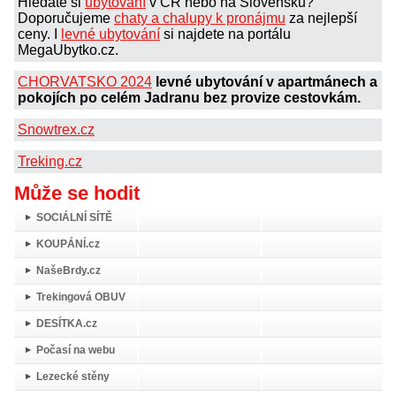
Hledáte si
ubytování
v ČR nebo na Slovensku?
Doporučujeme
chaty a chalupy k pronájmu
za nejlepší
ceny. I
levné ubytování
si najdete na portálu
MegaUbytko.cz.
CHORVATSKO 2024
levné ubytování v apartmánech a
pokojích po celém Jadranu bez provize cestovkám.
Snowtrex.cz
Treking.cz
Může se hodit
SOCIÁLNÍ SÍTĚ
KOUPÁNÍ.cz
NašeBrdy.cz
Trekingová OBUV
DESÍTKA.cz
Počasí na webu
Lezecké stěny