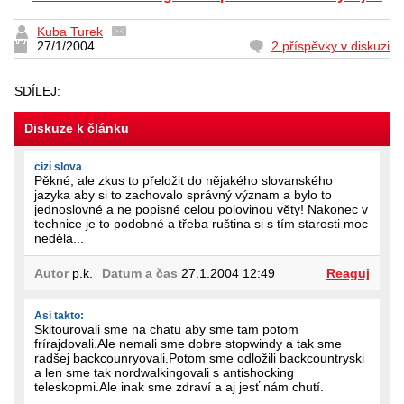
Kuba Turek
27/1/2004
2 příspěvky v diskuzi
SDÍLEJ:
Diskuze k článku
cizí slova
Pěkné, ale zkus to přeložit do nějakého slovanského
jazyka aby si to zachovalo správný význam a bylo to
jednoslovné a ne popisné celou polovinou věty! Nakonec v
technice je to podobné a třeba ruština si s tím starosti moc
nedělá...
Autor
p.k.
Datum a čas
27.1.2004 12:49
Reaguj
Asi takto:
Skitourovali sme na chatu aby sme tam potom
frírajdovali.Ale nemali sme dobre stopwindy a tak sme
radšej backcounryovali.Potom sme odložili backcountryski
a len sme tak nordwalkingovali s antishocking
teleskopmi.Ale inak sme zdraví a aj jesť nám chutí.