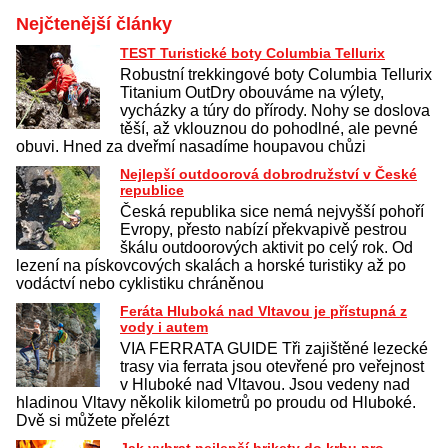
Nejčtenější články
TEST Turistické boty Columbia Tellurix
Robustní trekkingové boty Columbia Tellurix
Titanium OutDry obouváme na výlety,
vycházky a túry do přírody. Nohy se doslova
těší, až vklouznou do pohodlné, ale pevné
obuvi. Hned za dveřmí nasadíme houpavou chůzi
Nejlepší outdoorová dobrodružství v České
republice
Česká republika sice nemá nejvyšší pohoří
Evropy, přesto nabízí překvapivě pestrou
škálu outdoorových aktivit po celý rok. Od
lezení na pískovcových skalách a horské turistiky až po
vodáctví nebo cyklistiku chráněnou
Feráta Hluboká nad Vltavou je přístupná z
vody i autem
VIA FERRATA GUIDE Tři zajištěné lezecké
trasy via ferrata jsou otevřené pro veřejnost
v Hluboké nad Vltavou. Jsou vedeny nad
hladinou Vltavy několik kilometrů po proudu od Hluboké.
Dvě si můžete přelézt
Jak vybrat nejlepší brikety do krbu pro