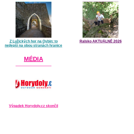
Z Lužických hor na Oybin: to
Ralsko AKTUÁLNĚ 2026
nejlepší na obou stranách hranice
MÉDIA
Výpadek Horydoly.cz skončil