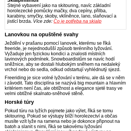
Skialpinismus
Stejné vybavení jako na skitouring, navíc základní
horolezecké pomůcky mačky, dva cepíny, přilba,
karabiny, smyčky, skoby, vklíněnce, lano, slaňovací a
jistící brzda.
Více zde:
Co je potřeba na skialp
Lanovkou na opuštěné svahy
Ježdění v prašanu pomocí lanovek, kterému se říká
freeride, je nejednodušší způsob terénního lyžování.
Vyžaduje jen fyzickou kondici a znalosti místních
lavinových podmínek. Snowboardistům se navíc hodí
sněžnice, aby se dostali hlubokým sněhem na nedaleký
vrchol nebo do sedla, odkud odstartují vyhlédnutý sjezd.
Freeriding je sice volné lyžování v terénu, ale dá se v něm
i závodit. Tato disciplína se nazývá big mountain a hlavním
kritériem není čas, ale obtížnost a elegance sjeté trasy ve
velmi obtížné skalnato-sněhové stěně.
Horské túry
Pokud túru na lyžích pojmete jako výlet, říká se tomu
skitouring. Pokud se výstupy blíží horolezectví a občas
musíte vzít lyže na ramena nebo je dokonce připnout na
batoh a slanit s nimi, říká se takovému lyžování