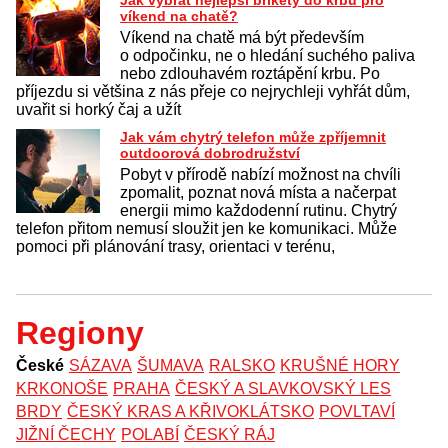
víkend na chatě?
Víkend na chatě má být především
o odpočinku, ne o hledání suchého paliva
nebo zdlouhavém roztápění krbu. Po
příjezdu si většina z nás přeje co nejrychleji vyhřát dům,
uvařit si horký čaj a užít
Jak vám chytrý telefon může zpříjemnit
outdoorová dobrodružství
Pobyt v přírodě nabízí možnost na chvíli
zpomalit, poznat nová místa a načerpat
energii mimo každodenní rutinu. Chytrý
telefon přitom nemusí sloužit jen ke komunikaci. Může
pomoci při plánování trasy, orientaci v terénu,
Regiony
České
SÁZAVA
ŠUMAVA
RALSKO
KRUŠNÉ HORY
KRKONOŠE
PRAHA
ČESKÝ A SLAVKOVSKÝ LES
BRDY
ČESKÝ KRAS A KŘIVOKLÁTSKO
POVLTAVÍ
JIŽNÍ ČECHY
POLABÍ
ČESKÝ RÁJ