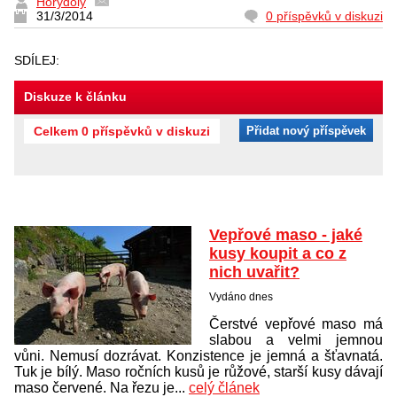
Horydoly
31/3/2014
0 příspěvků v diskuzi
SDÍLEJ:
Diskuze k článku
Celkem 0 příspěvků v diskuzi
Přidat nový příspěvek
Vepřové maso - jaké
kusy koupit a co z
nich uvařit?
Vydáno dnes
Čerstvé vepřové maso má
slabou a velmi jemnou
vůni. Nemusí dozrávat. Konzistence je jemná a šťavnatá.
Tuk je bílý. Maso ročních kusů je růžové, starší kusy dávají
maso červené. Na řezu je...
celý článek