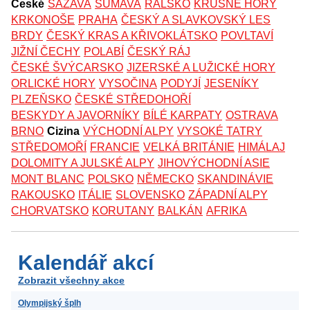
České
SÁZAVA
ŠUMAVA
RALSKO
KRUŠNÉ HORY
KRKONOŠE
PRAHA
ČESKÝ A SLAVKOVSKÝ LES
BRDY
ČESKÝ KRAS A KŘIVOKLÁTSKO
POVLTAVÍ
JIŽNÍ ČECHY
POLABÍ
ČESKÝ RÁJ
ČESKÉ ŠVÝCARSKO
JIZERSKÉ A LUŽICKÉ HORY
ORLICKÉ HORY
VYSOČINA
PODYJÍ
JESENÍKY
PLZEŇSKO
ČESKÉ STŘEDOHOŘÍ
BESKYDY A JAVORNÍKY
BÍLÉ KARPATY
OSTRAVA
BRNO
Cizina
VÝCHODNÍ ALPY
VYSOKÉ TATRY
STŘEDOMOŘÍ
FRANCIE
VELKÁ BRITÁNIE
HIMÁLAJ
DOLOMITY A JULSKÉ ALPY
JIHOVÝCHODNÍ ASIE
MONT BLANC
POLSKO
NĚMECKO
SKANDINÁVIE
RAKOUSKO
ITÁLIE
SLOVENSKO
ZÁPADNÍ ALPY
CHORVATSKO
KORUTANY
BALKÁN
AFRIKA
Kalendář akcí
Zobrazit všechny akce
Olympijský šplh