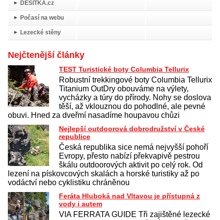
DESÍTKA.cz
Počasí na webu
Lezecké stěny
Nejčtenější články
TEST Turistické boty Columbia Tellurix
Robustní trekkingové boty Columbia Tellurix
Titanium OutDry obouváme na výlety,
vycházky a túry do přírody. Nohy se doslova
těší, až vklouznou do pohodlné, ale pevné
obuvi. Hned za dveřmí nasadíme houpavou chůzi
Nejlepší outdoorová dobrodružství v České
republice
Česká republika sice nemá nejvyšší pohoří
Evropy, přesto nabízí překvapivě pestrou
škálu outdoorových aktivit po celý rok. Od
lezení na pískovcových skalách a horské turistiky až po
vodáctví nebo cyklistiku chráněnou
Feráta Hluboká nad Vltavou je přístupná z
vody i autem
VIA FERRATA GUIDE Tři zajištěné lezecké