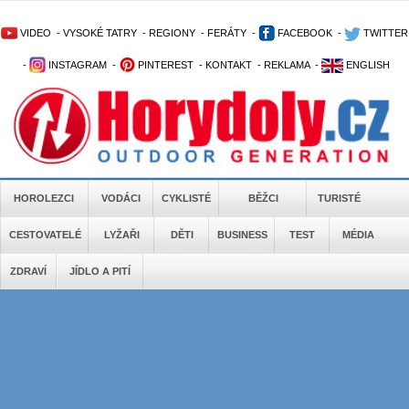
VIDEO
-
VYSOKÉ TATRY
-
REGIONY
-
FERÁTY
-
FACEBOOK
-
TWITTER
-
INSTAGRAM
-
PINTEREST
-
KONTAKT
-
REKLAMA
-
ENGLISH
HOROLEZCI
VODÁCI
CYKLISTÉ
BĚŽCI
TURISTÉ
CESTOVATELÉ
LYŽAŘI
DĚTI
BUSINESS
TEST
MÉDIA
ZDRAVÍ
JÍDLO A PITÍ