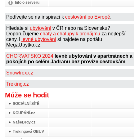
Info o serveru
Podívejte se na inspiraci k
cestování po Evropě
.
Hledáte si
ubytování
v ČR nebo na Slovensku?
Doporučujeme
chaty a chalupy k pronájmu
za nejlepší
ceny. I
levné ubytování
si najdete na portálu
MegaUbytko.cz.
CHORVATSKO 2024
levné ubytování v apartmánech a
pokojích po celém Jadranu bez provize cestovkám.
Snowtrex.cz
Treking.cz
Může se hodit
SOCIÁLNÍ SÍTĚ
KOUPÁNÍ.cz
NašeBrdy.cz
Trekingová OBUV