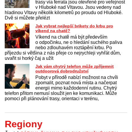
trasy via ferrata jsou otevřené pro veřejnost
v Hluboké nad Vltavou. Jsou vedeny nad
hladinou Vltavy několik kilometrů po proudu od Hluboké.
Dvě si můžete přelézt
Jak vybrat nejlepší brikety do krbu pro
víkend na chatě?
Víkend na chatě má být především
o odpočinku, ne o hledání suchého paliva
nebo zdlouhavém roztápění krbu. Po
příjezdu si většina z nás přeje co nejrychleji vyhřát dům,
uvařit si horký čaj a užít
Jak vám chytrý telefon může zpříjemnit
outdoorová dobrodružství
Pobyt v přírodě nabízí možnost na chvíli
zpomalit, poznat nová místa a načerpat
energii mimo každodenní rutinu. Chytrý
telefon přitom nemusí sloužit jen ke komunikaci. Může
pomoci při plánování trasy, orientaci v terénu,
Regiony