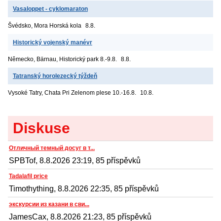
Vasaloppet - cyklomaraton
Švédsko, Mora
Horská kola
8.8.
Historický vojenský manévr
Německo, Bärnau, Historický park
8.-9.8.
8.8.
Tatranský horolezecký týždeň
Vysoké Tatry, Chata Pri Zelenom plese
10.-16.8.
10.8.
Diskuse
Отличный темный досуг в т...
SPBTof, 8.8.2026 23:19, 85 příspěvků
Tadalafil price
Timothything, 8.8.2026 22:35, 85 příspěvků
экскурсии из казани в сви...
JamesCax, 8.8.2026 21:23, 85 příspěvků