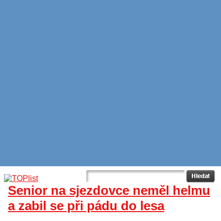
Senior na sjezdovce neměl helmu
a zabil se při pádu do lesa