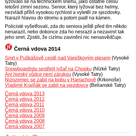
lyžovalo se na technickém sněhu, jako ostatně celou
letošní zimní sezonu. Senior, který lyžoval bez helmy,
nezvládl příliš vysokou rychlost a vyletěl ze sjezdovky.
Narazil hlavou do stromu a potom padl na kámen.
Policisté vyšetřovali, zda do seniora ještě před tím někdo
nenarazil, nebo dokonce zda ho nesrazil a nezavinil tak
jeho smrt. Zjistili, že cizímu zavinění nic nenasvědčuje.
Černá vdova 2014
Smrt v Puškášově cestě nad Vareškovým plesem
(Vysoké
Tatry)
Snowboardistu sestřelil lyžař na Chopku
(Nízké Tatry)
Ani horský vůdce není zárukou
(Vysoké Tatry)
Nizozemec se zabil na bobu v Harrachově
(Krkonoše)
Vladimír Krajňák se zabil na sjezdovce
(Belianské Tatry)
Černá vdova 2013
Černá vdova 2012
Černá vdova 2011
Černá vdova 2010
Černá vdova 2009
Černá vdova 2008
Černá vdova 2007