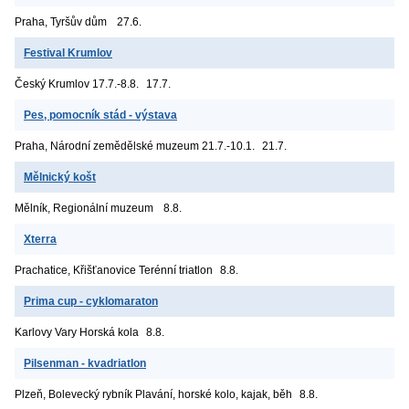
Praha, Tyršův dům
27.6.
Festival Krumlov
Český Krumlov
17.7.-8.8.
17.7.
Pes, pomocník stád - výstava
Praha, Národní zemědělské muzeum
21.7.-10.1.
21.7.
Mělnický košt
Mělník, Regionální muzeum
8.8.
Xterra
Prachatice, Křišťanovice
Terénní triatlon
8.8.
Prima cup - cyklomaraton
Karlovy Vary
Horská kola
8.8.
Pilsenman - kvadriatlon
Plzeň, Bolevecký rybník
Plavání, horské kolo, kajak, běh
8.8.