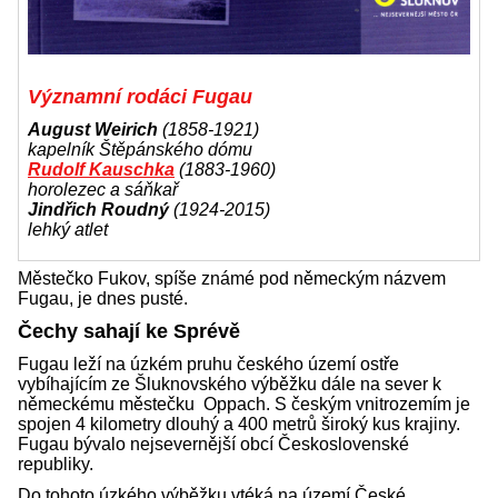
Významní rodáci Fugau
August Weirich
(1858-1921)
kapelník Štěpánského dómu
Rudolf Kauschka
(1883-1960)
horolezec a sáňkař
Jindřich Roudný
(1924-2015)
lehký atlet
Městečko Fukov, spíše známé pod německým názvem
Fugau, je dnes pusté.
Čechy sahají ke Sprévě
Fugau leží na úzkém pruhu českého území ostře
vybíhajícím ze Šluknovského výběžku dále na sever k
německému městečku Oppach. S českým vnitrozemím je
spojen 4 kilometry dlouhý a 400 metrů široký kus krajiny.
Fugau bývalo nejsevernější obcí Československé
republiky.
Do tohoto úzkého výběžku vtéká na území České