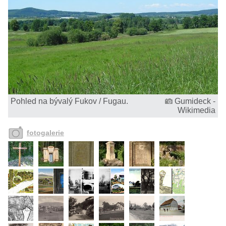
Pohled na bývalý Fukov / Fugau.
Gumideck -
Wikimedia
fotogalerie