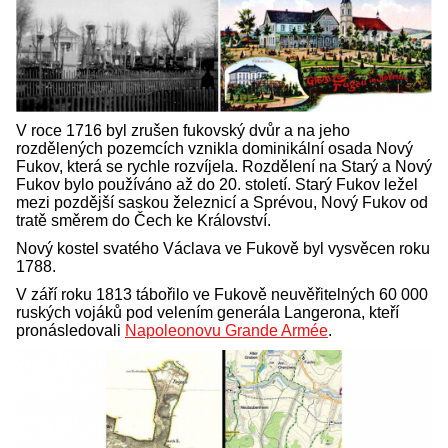
V roce 1716 byl zrušen fukovský dvůr a na jeho
rozdělených pozemcích vznikla dominikální osada Nový
Fukov, která se rychle rozvíjela. Rozdělení na Starý a Nový
Fukov bylo používáno až do 20. století. Starý Fukov ležel
mezi pozdější saskou železnicí a Sprévou, Nový Fukov od
tratě směrem do Čech ke Království.
Nový kostel svatého Václava ve Fukově byl vysvěcen roku
1788.
V září roku 1813 tábořilo ve Fukově neuvěřitelných 60 000
ruských vojáků pod velením generála Langerona, kteří
pronásledovali
Napoleonovu Grande Armée
.