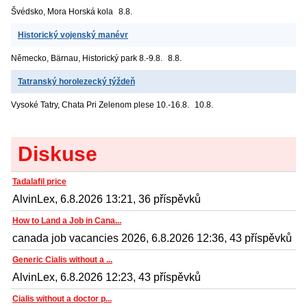
Švédsko, Mora
Horská kola
8.8.
Historický vojenský manévr
Německo, Bärnau, Historický park
8.-9.8.
8.8.
Tatranský horolezecký týždeň
Vysoké Tatry, Chata Pri Zelenom plese
10.-16.8.
10.8.
Diskuse
Tadalafil price
AlvinLex, 6.8.2026 13:21, 36 příspěvků
How to Land a Job in Cana...
canada job vacancies 2026, 6.8.2026 12:36, 43 příspěvků
Generic Cialis without a ...
AlvinLex, 6.8.2026 12:23, 43 příspěvků
Cialis without a doctor p...