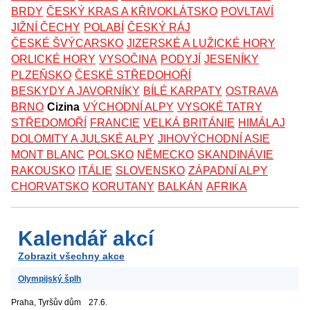
BRDY
ČESKÝ KRAS A KŘIVOKLÁTSKO
POVLTAVÍ
JIŽNÍ ČECHY
POLABÍ
ČESKÝ RÁJ
ČESKÉ ŠVÝCARSKO
JIZERSKÉ A LUŽICKÉ HORY
ORLICKÉ HORY
VYSOČINA
PODYJÍ
JESENÍKY
PLZEŇSKO
ČESKÉ STŘEDOHOŘÍ
BESKYDY A JAVORNÍKY
BÍLÉ KARPATY
OSTRAVA
BRNO
Cizina
VÝCHODNÍ ALPY
VYSOKÉ TATRY
STŘEDOMOŘÍ
FRANCIE
VELKÁ BRITÁNIE
HIMÁLAJ
DOLOMITY A JULSKÉ ALPY
JIHOVÝCHODNÍ ASIE
MONT BLANC
POLSKO
NĚMECKO
SKANDINÁVIE
RAKOUSKO
ITÁLIE
SLOVENSKO
ZÁPADNÍ ALPY
CHORVATSKO
KORUTANY
BALKÁN
AFRIKA
Kalendář akcí
Zobrazit všechny akce
Olympijský šplh
Praha, Tyršův dům
27.6.