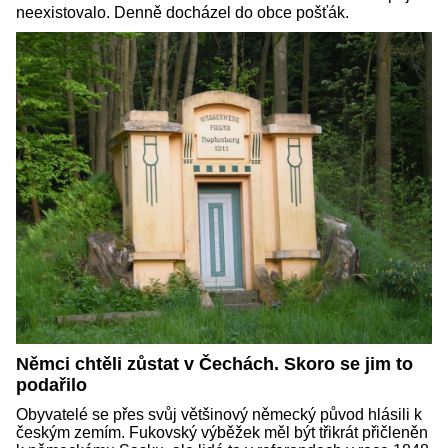
neexistovalo. Denně docházel do obce pošťák.
Němci chtěli zůstat v Čechách. Skoro se jim to
podařilo
Obyvatelé se přes svůj většinový německý původ hlásili k
českým zemím. Fukovský výběžek měl být třikrát přičleněn