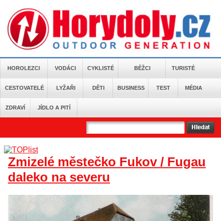
HOROLEZCI
VODÁCI
CYKLISTÉ
BĚŽCI
TURISTÉ
CESTOVATELÉ
LYŽAŘI
DĚTI
BUSINESS
TEST
MÉDIA
ZDRAVÍ
JÍDLO A PITÍ
Zmizelé městečko Fukov / Fugau
daleko na severu