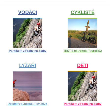
VODÁCI
CYKLISTÉ
Parníkem z Prahy na Slapy
TEST Elektrokolo Touroll S2
LYŽAŘI
DĚTI
Dolomity a Julské Alpy 2026
Parníkem z Prahy na Slapy