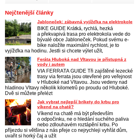
Nejčtenější články
Jabloneček: zábavná vyjížďka na elektrokole
BIKE GUIDE Krátká, rychlá, hezká
a překvapivá trasa pro elektrokola vede do
bývalé obce Jabloneček. Pokud svému e-
bike naložíte maximální rychlost, je to
vyjížďka na hodinu. Jestli si chcete výlet užít,
Feráta Hluboká nad Vltavou je přístupná z
vody i autem
VIA FERRATA GUIDE Tři zajištěné lezecké
trasy via ferrata jsou otevřené pro veřejnost
v Hluboké nad Vltavou. Jsou vedeny nad
hladinou Vltavy několik kilometrů po proudu od Hluboké.
Dvě si můžete přelézt
Jak vybrat nejlepší brikety do krbu pro
víkend na chatě?
Víkend na chatě má být především
o odpočinku, ne o hledání suchého paliva
nebo zdlouhavém roztápění krbu. Po
příjezdu si většina z nás přeje co nejrychleji vyhřát dům,
uvařit si horký čaj a užít