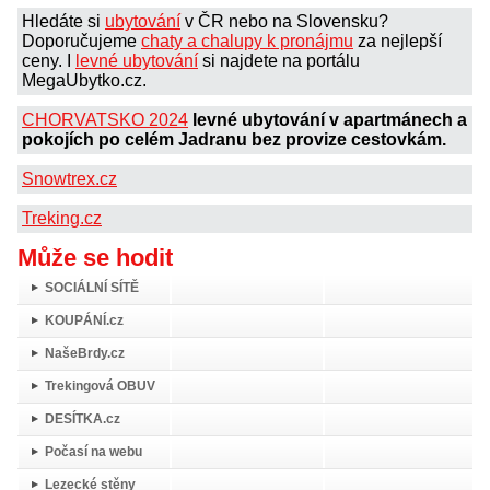
Hledáte si
ubytování
v ČR nebo na Slovensku?
Doporučujeme
chaty a chalupy k pronájmu
za nejlepší
ceny. I
levné ubytování
si najdete na portálu
MegaUbytko.cz.
CHORVATSKO 2024
levné ubytování v apartmánech a
pokojích po celém Jadranu bez provize cestovkám.
Snowtrex.cz
Treking.cz
Může se hodit
SOCIÁLNÍ SÍTĚ
KOUPÁNÍ.cz
NašeBrdy.cz
Trekingová OBUV
DESÍTKA.cz
Počasí na webu
Lezecké stěny