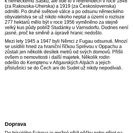
k německému Sasku, ale lidé to v referendech v roce 1848
(za Rakouska-Uherska) a 1919 (za Československa)
odmítli. Po druhé světové válce a po odsunu německého
obyvatelstva se už nikdo nikoho neptal a území o rozloze
277 hektarů mělo být v roce 1956 vyměněno za stejně
velký kus půdy poblíž Studánky u Varnsdorfu. Dodnes není
jasné, proč ke směně a úpravě hranic nedošlo.
Mezi lety 1945 a 1947 byli Němci z Fugau odsunuti. Mnozí
se usídlili hned za hraniční říčkou Sprévou v Oppachu a
zůstali jen několik desítek metrů od svých domovů. Přišli
ovšem o nemovitosti i další majetek. Několik rodin
odešlo do Kemptenu v Allgavských Alpách a jejich
příslušníci se do Čech ani do Sudet už nikdy nepodívali.
Doprava
Do bývalého Fukova je možné přijít pěšky nebo přijet na