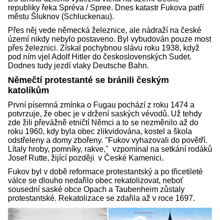
republiky řeka Spréva / Spree. Dnes katastr Fukova patří
městu Šluknov (Schluckenau).
Přes něj vede německá železnice, ale nádraží na české
území nikdy nebylo postaveno. Byl vybudován pouze most
přes železnici. Získal pochybnou slávu roku 1938, když
pod ním vjel Adolf Hitler do československých Sudet.
Dodnes tudy jezdí vlaky Deutsche Bahn.
Němečtí protestanté se bránili českým
katolíkům
První písemná zmínka o Fugau pochází z roku 1474 a
potvrzuje, že obec je v držení saských vévodů. Už tehdy
zde žili převážně etničtí Němci a to se nezměnilo až do
roku 1960, kdy byla obec zlikvidována, kostel a škola
odstřeleny a domy zbořeny. "Fukov vyhazovali do povětří.
Lítaly hroby, pomníky, rakve," vzpomínal na setkání rodáků
Josef Rutte, žijící později v České Kamenici.
Fukov byl v době reformace protestantský a po třicetileté
válce se dlouho nedařilo obec rekatolizovat, neboť
sousední saské obce Opach a Taubenheim zůstaly
protestantské. Rekatolizace se zdařila až v roce 1697.