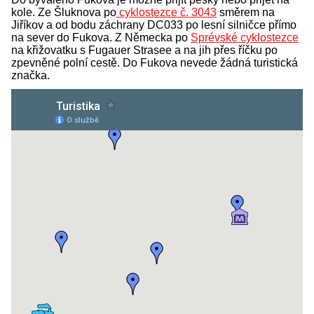
kole. Ze Šluknova po
cyklostezce č. 3043
směrem na
Jiříkov a od bodu záchrany DC033 po lesní silničce přímo
na sever do Fukova. Z Německa po
Sprévské cyklostezce
na křižovatku s Fugauer Strasee a na jih přes říčku po
zpevněné polní cestě. Do Fukova nevede žádná turistická
značka.