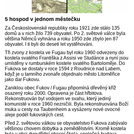
5 hospod v jednom městečku
Za Československé republiky roku 1921 zde stálo 135
domů a v nich žilo 739 obyvatel. Po 2. světové válce byla
většina Němců vyhnána a roku 1950 zde zbylo jen 87
obyvatel. I ti byli do deseti let vystěhováni.
Tři zvony z kostela ve Fugau byl roku 1960 odvezeny do
kostela svatého Františka z Assisi ve Studánce a nyní jsou
umístěny v rumburském kostele svatého Bartoloměje. Do
Fukova se dostaly v roce 1594 z Roudnice nad Labem,
když je u tamního zvonaře objednalo město Litoměřice
jako dar Fukovu.
Zaniklou obec Fukov / Fugau připomíná dřevěný kříž
osazený roku 2000. Opravena je část hřbitova.
Rekonstruován byl vodojem ve svahu, který jediný
komunisté v roce 1960 nezničili. Byla rekonstruována Boží
muka u cesty na Taubenheim a vysázeny nové ovocné
aleje podél fukovských cest.
Před 2. světovou válkou se obyvatelstvo Fukova zabývalo
většinou chovem dobytka a zemědělstvím. Kromě kostela
byla v obci dvoutřídní obecní škola, společná budova