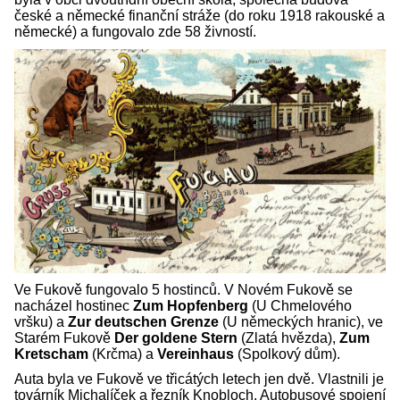
české a německé finanční stráže (do roku 1918 rakouské a
německé) a fungovalo zde 58 živností.
Ve Fukově fungovalo 5 hostinců. V Novém Fukově se
nacházel hostinec
Zum Hopfenberg
(U Chmelového
vršku) a
Zur deutschen Grenze
(U německých hranic), ve
Starém Fukově
Der goldene Stern
(Zlatá hvězda),
Zum
Kretscham
(Krčma) a
Vereinhaus
(Spolkový dům).
Auta byla ve Fukově ve třicátých letech jen dvě. Vlastnili je
továrník Michalíček a řezník Knobloch. Autobusové spojení