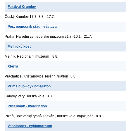
Festival Krumlov
Český Krumlov
17.7.-8.8.
17.7.
Pes, pomocník stád - výstava
Praha, Národní zemědělské muzeum
21.7.-10.1.
21.7.
Mělnický košt
Mělník, Regionální muzeum
8.8.
Xterra
Prachatice, Křišťanovice
Terénní triatlon
8.8.
Prima cup - cyklomaraton
Karlovy Vary
Horská kola
8.8.
Pilsenman - kvadriatlon
Plzeň, Bolevecký rybník
Plavání, horské kolo, kajak, běh
8.8.
Vasaloppet - cyklomaraton