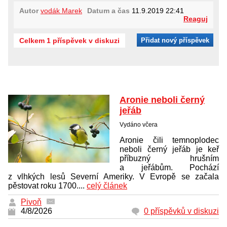
Autor
vodák Marek
Datum a čas
11.9.2019 22:41
Reaguj
Celkem 1 příspěvek v diskuzi
Přidat nový příspěvek
Aronie neboli černý
jeřáb
Vydáno včera
Aronie čili temnoplodec
neboli černý jeřáb je keř
příbuzný hrušním
a jeřábům. Pochází
z vlhkých lesů Severní Ameriky. V Evropě se začala
pěstovat roku 1700....
celý článek
Pivoň
4/8/2026
0 příspěvků v diskuzi