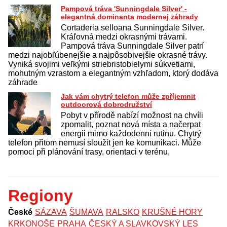
Pampová tráva 'Sunningdale Silver' -
elegantná dominanta modernej záhrady
Cortaderia selloana Sunningdale Silver.
Kráľovná medzi okrasnými trávami.
Pampová tráva Sunningdale Silver patrí
medzi najobľúbenejšie a najpôsobivejšie okrasné trávy.
Vyniká svojimi veľkými striebristobielymi súkvetiami,
mohutným vzrastom a elegantným vzhľadom, ktorý dodáva
záhrade
Jak vám chytrý telefon může zpříjemnit
outdoorová dobrodružství
Pobyt v přírodě nabízí možnost na chvíli
zpomalit, poznat nová místa a načerpat
energii mimo každodenní rutinu. Chytrý
telefon přitom nemusí sloužit jen ke komunikaci. Může
pomoci při plánování trasy, orientaci v terénu,
Regiony
České
SÁZAVA
ŠUMAVA
RALSKO
KRUŠNÉ HORY
KRKONOŠE
PRAHA
ČESKÝ A SLAVKOVSKÝ LES