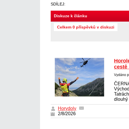
SDÍLEJ:
Diskuze k článku
Celkem 0 příspěvků v diskuzi
Horol
cestě
Vydáno p
ČERNÁ
Východ
Tatrác
dlouhý 
Horydoly
2/8/2026