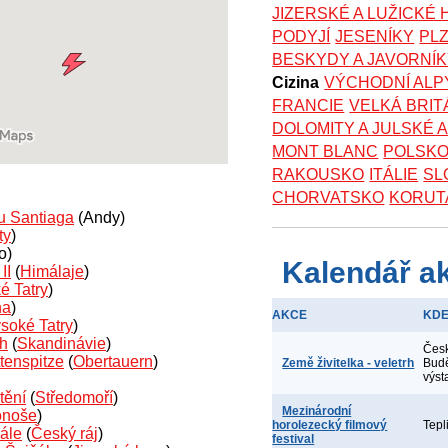
JIZERSKÉ A LUŽICKÉ
PODYJÍ
JESENÍKY
PL
BESKYDY A JAVORNÍ
Cizina
VÝCHODNÍ ALP
FRANCIE
VELKÁ BRIT
DOLOMITY A JULSKÉ 
MONT BLANC
POLSK
RAKOUSKO
ITÁLIE
SL
CHORVATSKO
KORUT
u Santiaga
(Andy)
ty
)
o)
Kalendář a
II
(
Himálaje
)
é Tatry
)
ha
)
AKCE
KD
soké Tatry
)
ch
(
Skandinávie
)
Čes
tenspitze
(
Obertauern
)
Země živitelka - veletrh
Budě
výst
tění
(
Středomoří
)
Mezinárodní
onoše
)
horolezecký filmový
Tepl
ále
(
Český ráj
)
festival