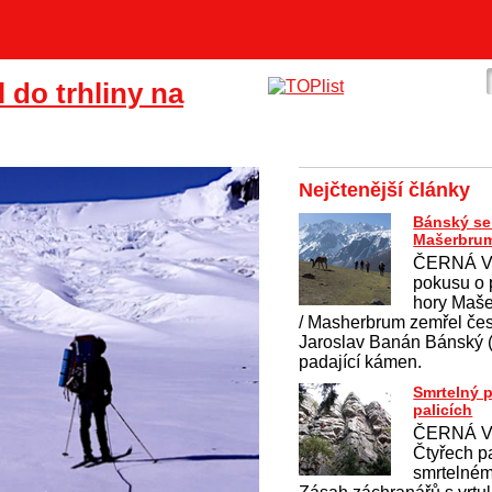
 do trhliny na
Nejčtenější články
Bánský se 
Mašerbru
ČERNÁ V
pokusu o 
hory Maš
/ Masherbrum zemřel če
Jaroslav Banán Bánský (4
padající kámen.
Smrtelný 
palicích
ČERNÁ V
Čtyřech pa
smrtelném