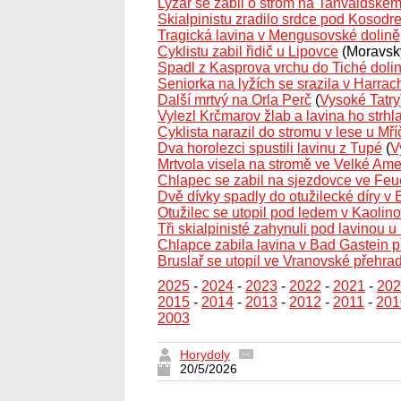
Lyžař se zabil o strom na Tanvaldské
Skialpinistu zradilo srdce pod Kosodr
Tragická lavina v Mengusovské dolině
Cyklistu zabil řidič u Lipovce
(Moravský
Spadl z Kasprova vrchu do Tiché doli
Seniorka na lyžích se srazila v Harra
Další mrtvý na Orla Perč
(
Vysoké Tatry
Vylezl Krčmarov žlab a lavina ho strhl
Cyklista narazil do stromu v lese u Mří
Dva horolezci spustili lavinu z Tupé
(
V
Mrtvola visela na stromě ve Velké Ame
Chlapec se zabil na sjezdovce ve Feu
Dvě dívky spadly do otužilecké díry v 
Otužilec se utopil pod ledem v Kaolin
Tři skialpinisté zahynuli pod lavinou 
Chlapce zabila lavina v Bad Gastein př
Bruslař se utopil ve Vranovské přehra
2025
-
2024
-
2023
-
2022
-
2021
-
202
2015
-
2014
-
2013
-
2012
-
2011
-
201
2003
Horydoly
20/5/2026