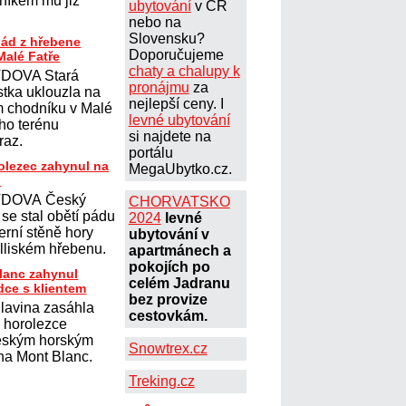
lníkem mu již
ubytování
v ČR
nebo na
Slovensku?
pád z hřebene
Doporučujeme
Malé Fatře
chaty a chalupy k
DOVA Stará
pronájmu
za
stka uklouzla na
nejlepší ceny. I
ém chodníku v Malé
levné ubytování
ího terénu
si najdete na
úraz.
portálu
olezec zahynul na
MegaUbytko.cz.
u
DOVA Český
CHORVATSKO
se stal obětí pádu
2024
levné
erní stěně hory
ubytování v
lliském hřebenu.
apartmánech a
pokojích po
lanc zahynul
celém Jadranu
dce s klientem
bez provize
lavina zasáhla
cestovkám.
 horolezce
eským horským
Snowtrex.cz
a Mont Blanc.
Treking.cz