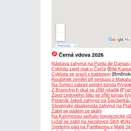
Černá vdova 2026
Náplava zahynul na Punta de Damas 
Cyklistu zajel vlak u Čejče
(
Bílé Karpa
Cyklista se srazil s traktorem
(Brněnsk
Roubínek zemřel při sestupu z Makalu 
Na Svinici zakopl polský turista
(
Vysok
Z Branických skal se zřítil mladík
(
Pra
Zpod Ledového štítu se zřítil turista
(
Vy
Polárník Jakeš zahynul na Špicberká
Slovenský skialpinista zahynul na Plat
Zabil se pádem ze skály
Na Kalymnosu selhalo horolezecké jiš
Lyžař se zabil na sjezdovce Stoh
(
Krk
Smrtelný pád na Pantheonu v Malé Sk