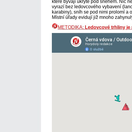
které bývají ukryté pod sněhem. Nic net
vyrazí bez ledovcového vybavení (lano
karabiny), sníh se pod nimi prolomí a o
Místní úřady evidují již mnoho zahynu
METODIKA:
Ledovcové trhliny je 