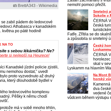
Zásah záchranářů s vrtu
nemohl pomoci přežít.
BrettA343 - Wikimedia
Smrtelný 
Sokolie v 
ČERNÁ V
h se zabil pádem do ledovcové
česká turi
na ledovci Athabasca v kanadském
turistick
. května po páté hodině
Fatře. Zřítila se do skaln
a způsobila si smrtelný 
K NA TO
Český hor
Lyskamm
síte s sebou lékárničku? Ne?
ČERNÁ V
erte si nejlepší na Heurece!
horolezec 
skal v sev
 Kanadské jízdní policie zjistili,
Lyskamm na hlavním Wa
němu nemohou dostat," uvedl
Na Mont B
 bylo proto vyzvednuto až druhý
horský vů
ana, který dlouhodobě bydlel v
Kamenná 
dva české
hlého ledovcového komplexu
vedené č
snadný. Pěšky k němu chodí
vůdcem během výstupu n
ovišť.
rotože má v sobě mnoho trhlin,