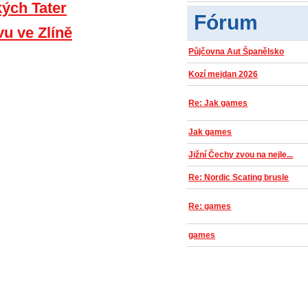
kých Tater
Fórum
vu ve Zlíně
Půjčovna Aut Španělsko
Kozí mejdan 2026
Re: Jak games
Jak games
Jižní Čechy zvou na nejle...
Re: Nordic Scating brusle
Re: games
games