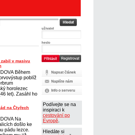
uživatel
heslo
zabil v masivu
m
DOVA Během
Napsat článek
prvovýstup poblíž
Napište nám
erbrum
ský horolezec
Info o serveru
6 let). Zasáhl ho
Podívejte se na
pád na Čtyřech
inspiraci k
cestování po
DOVA Na
Evropě
.
licích došlo ke
u pádu lezce.
Hledáte si