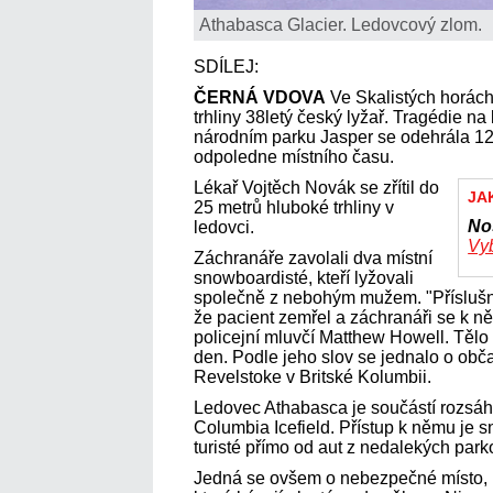
Athabasca Glacier. Ledovcový zlom.
SDÍLEJ:
ČERNÁ VDOVA
Ve Skalistých horác
trhliny 38letý český lyžař. Tragédie 
národním parku Jasper se odehrála 12
odpoledne místního času.
Lékař Vojtěch Novák se zřítil do
JA
25 metrů hluboké trhliny v
No
ledovci.
Vyb
Záchranáře zavolali dva místní
snowboardisté, kteří lyžovali
společně z nebohým mužem. "Příslušníci
že pacient zemřel a záchranáři se k 
policejní mluvčí Matthew Howell. Tělo
den. Podle jeho slov se jednalo o obč
Revelstoke v Britské Kolumbii.
Ledovec Athabasca je součástí rozsá
Columbia Icefield. Přístup k němu je 
turisté přímo od aut z nedalekých park
Jedná se ovšem o nebezpečné místo, p