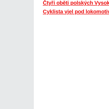
Čtyři oběti polských Vyso
Cyklista vjel pod lokomoti