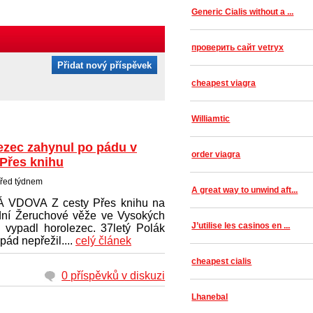
Generic Cialis without a ...
проверить сайт vetryx
Přidat nový příspěvek
cheapest viagra
Williamtic
ezec zahynul po pádu v
order viagra
 Přes knihu
řed týdnem
A great way to unwind aft...
 VDOVA Z cesty Přes knihu na
ní Žeruchové věže ve Vysokých
J’utilise les casinos en ...
h vypadl horolezec. 37letý Polák
pád nepřežil....
celý článek
cheapest cialis
0 příspěvků v diskuzi
Lhanebal