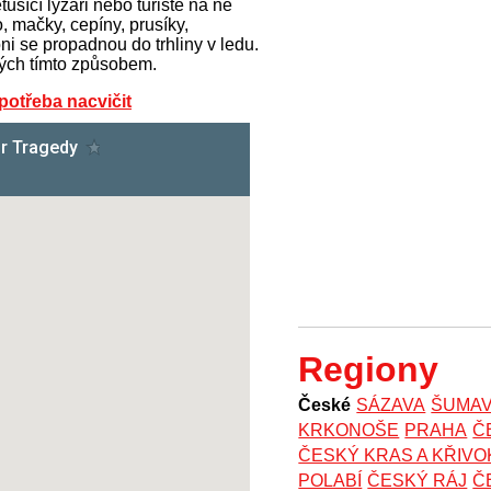
ušící lyžaři nebo turisté na ně
, mačky, cepíny, prusíky,
ni se propadnou do trhliny v ledu.
lých tímto způsobem.
potřeba nacvičit
Regiony
České
SÁZAVA
ŠUMA
KRKONOŠE
PRAHA
Č
ČESKÝ KRAS A KŘIV
POLABÍ
ČESKÝ RÁJ
Č