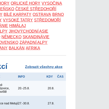
 HORY
ORLICKÉ HORY
VYSOČINA
ZEŇSKO
ČESKÉ STŘEDOHOŘÍ
KY
BÍLÉ KARPATY
OSTRAVA
BRNO
Y
VYSOKÉ TATRY
STŘEDOMOŘÍ
ÁNIE
HIMÁLAJ
ALPY
JIHOVÝCHODNÍ ASIE
O
NĚMECKO
SKANDINÁVIE
OVENSKO
ZÁPADNÍ ALPY
ANY
BALKÁN
AFRIKA
kcí
Zobrazit všechny akce
E
INFO
KDY
ČAS
ké
jovice,
20.-25.8.
20.8.
aviště
ice nad Metují
27.-30.8.
27.8.