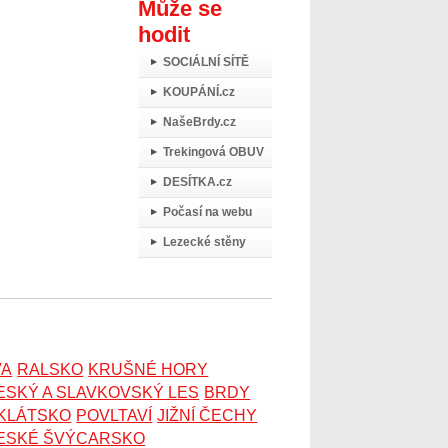
Může se
hodit
SOCIÁLNÍ SÍTĚ
KOUPÁNÍ.cz
NašeBrdy.cz
Trekingová OBUV
DESÍTKA.cz
Počasí na webu
Lezecké stěny
VA
RALSKO
KRUŠNÉ HORY
ESKÝ A SLAVKOVSKÝ LES
BRDY
OKLÁTSKO
POVLTAVÍ
JIŽNÍ ČECHY
ESKÉ ŠVÝCARSKO