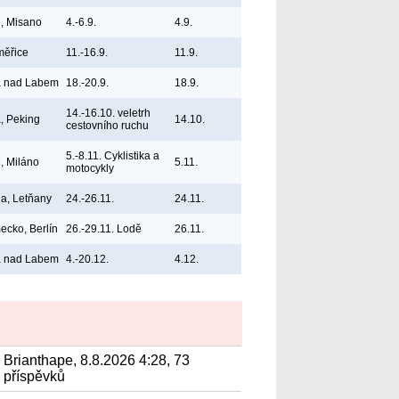
ie, Misano
4.-6.9.
4.9.
měřice
11.-16.9.
11.9.
á nad Labem
18.-20.9.
18.9.
14.-16.10. veletrh
, Peking
14.10.
cestovního ruchu
5.-8.11. Cyklistika a
e, Miláno
5.11.
motocykly
a, Letňany
24.-26.11.
24.11.
cko, Berlín
26.-29.11. Lodě
26.11.
á nad Labem
4.-20.12.
4.12.
Brianthape, 8.8.2026 4:28, 73
příspěvků