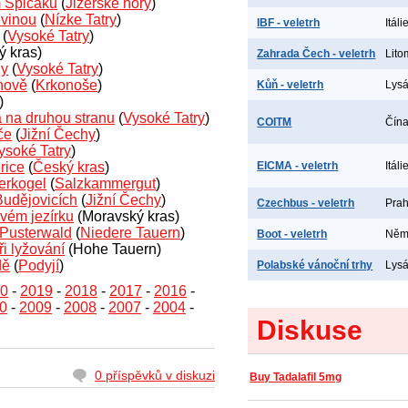
m Špičáku
(
Jizerské hory
)
evinou
(
Nízke Tatry
)
IBF - veletrh
Itál
(
Vysoké Tatry
)
 kras)
Zahrada Čech - veletrh
Lito
ny
(
Vysoké Tatry
)
chově
(
Krkonoše
)
Kůň - veletrh
Lys
)
a na druhou stranu
(
Vysoké Tatry
)
COITM
Čína
če
(
Jižní Čechy
)
ysoké Tatry
)
rice
(
Český kras
)
EICMA - veletrh
Itáli
erkogel
(
Salzkammergut
)
Budějovicích
(
Jižní Čechy
)
Czechbus - veletrh
Prah
ovém jezírku
(Moravský kras)
u Pusterwald
(
Niedere Tauern
)
Boot - veletrh
Něme
i lyžování
(Hohe Tauern)
dě
(
Podyjí
)
Polabské vánoční trhy
Lys
0
-
2019
-
2018
-
2017
-
2016
-
0
-
2009
-
2008
-
2007
-
2004
-
Diskuse
0 příspěvků v diskuzi
Buy Tadalafil 5mg