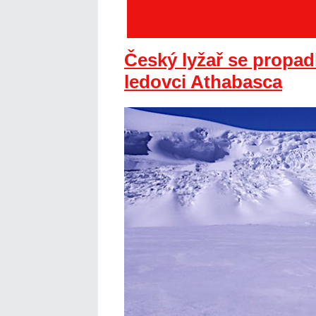
Český lyžař se propadl
ledovci Athabasca