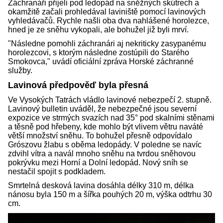
Záchranáři přijeli pod ledopád na sněžných skútrech a
okamžitě začali prohledával laviniště pomocí lavinových
vyhledávačů. Rychle našli oba dva nahlášené horolezce,
hned je ze sněhu vykopali, ale bohužel již byli mrví.
"Následne pomohli záchranári aj nekriticky zasypanému
horolezcovi, s ktorým následne zostúpili do Starého
Smokovca," uvádí oficiální zpráva Horské záchranné
služby.
Lavinová předpověď byla přesná
Ve Vysokých Tatrách vládlo lavinové nebezpečí 2. stupně.
Lavinový bulletin uváděl, že nebezpečné jsou severní
expozice ve strmých svazích nad 35° pod skalními stěnami
a těsně pod hřebeny, kde mohlo být vlivem větru naváté
větší množství sněhu. To bohužel přesně odpovídalo
Grószovu žlabu s oběma ledopády. V poledne se navíc
zdvihl vítra a navál mnoho sněhu na tvrdou sněhovou
pokrývku mezi Horní a Dolní ledopád. Nový sníh se
nestačil spojit s podkladem.
Smrtelná desková lavina dosáhla délky 310 m, délka
nánosu byla 150 m a šířka pouhých 20 m, výška odtrhu 30
cm.