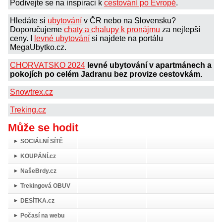
Podívejte se na inspiraci k
cestování po Evropě
.
Hledáte si
ubytování
v ČR nebo na Slovensku?
Doporučujeme
chaty a chalupy k pronájmu
za nejlepší
ceny. I
levné ubytování
si najdete na portálu
MegaUbytko.cz.
CHORVATSKO 2024
levné ubytování v apartmánech a
pokojích po celém Jadranu bez provize cestovkám.
Snowtrex.cz
Treking.cz
Může se hodit
SOCIÁLNÍ SÍTĚ
KOUPÁNÍ.cz
NašeBrdy.cz
Trekingová OBUV
DESÍTKA.cz
Počasí na webu