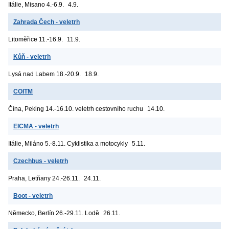
Itálie, Misano
4.-6.9.
4.9.
Zahrada Čech - veletrh
Litoměřice
11.-16.9.
11.9.
Kůň - veletrh
Lysá nad Labem
18.-20.9.
18.9.
COITM
Čína, Peking
14.-16.10. veletrh cestovního ruchu
14.10.
EICMA - veletrh
Itálie, Miláno
5.-8.11. Cyklistika a motocykly
5.11.
Czechbus - veletrh
Praha, Letňany
24.-26.11.
24.11.
Boot - veletrh
Německo, Berlín
26.-29.11. Lodě
26.11.