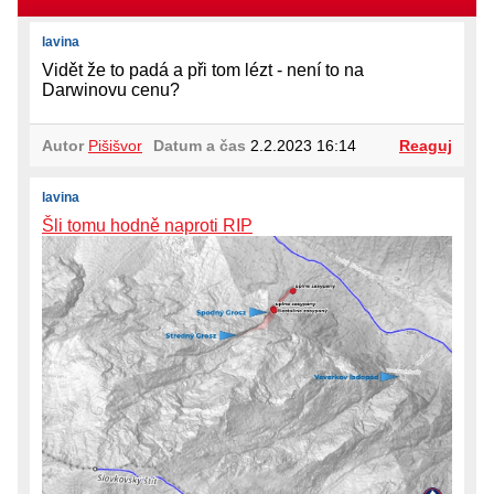
lavina
Vidět že to padá a při tom lézt - není to na
Darwinovu cenu?
Autor
Pišišvor
Datum a čas
2.2.2023 16:14
Reaguj
lavina
Šli tomu hodně naproti RIP