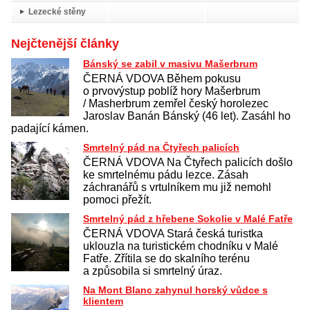
Lezecké stěny
Nejčtenější články
Bánský se zabil v masivu Mašerbrum
ČERNÁ VDOVA Během pokusu
o prvovýstup poblíž hory Mašerbrum
/ Masherbrum zemřel český horolezec
Jaroslav Banán Bánský (46 let). Zasáhl ho
padající kámen.
Smrtelný pád na Čtyřech palicích
ČERNÁ VDOVA Na Čtyřech palicích došlo
ke smrtelnému pádu lezce. Zásah
záchranářů s vrtulníkem mu již nemohl
pomoci přežít.
Smrtelný pád z hřebene Sokolie v Malé Fatře
ČERNÁ VDOVA Stará česká turistka
uklouzla na turistickém chodníku v Malé
Fatře. Zřítila se do skalního terénu
a způsobila si smrtelný úraz.
Na Mont Blanc zahynul horský vůdce s
klientem