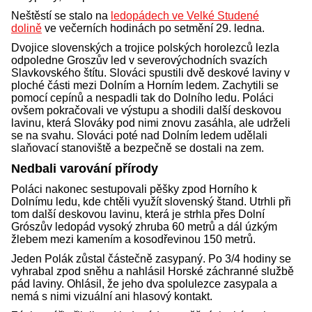
Neštěstí se stalo na
ledopádech ve Velké Studené
dolině
ve večerních hodinách po setmění 29. ledna.
Dvojice slovenských a trojice polských horolezců lezla
odpoledne Groszův led v severovýchodních svazích
Slavkovského štítu. Slováci spustili dvě deskové laviny v
ploché části mezi Dolním a Horním ledem. Zachytili se
pomocí cepínů a nespadli tak do Dolního ledu. Poláci
ovšem pokračovali ve výstupu a shodili další deskovou
lavinu, která Slováky pod nimi znovu zasáhla, ale udrželi
se na svahu. Slováci poté nad Dolním ledem udělali
slaňovací stanoviště a bezpečně se dostali na zem.
Nedbali varování přírody
Poláci nakonec sestupovali pěšky zpod Horního k
Dolnímu ledu, kde chtěli využít slovenský štand. Utrhli při
tom další deskovou lavinu, která je strhla přes Dolní
Grószův ledopád vysoký zhruba 60 metrů a dál úzkým
žlebem mezi kamením a kosodřevinou 150 metrů.
Jeden Polák zůstal částečně zasypaný. Po 3/4 hodiny se
vyhrabal zpod sněhu a nahlásil Horské záchranné službě
pád laviny. Ohlásil, že jeho dva spolulezce zasypala a
nemá s nimi vizuální ani hlasový kontakt.