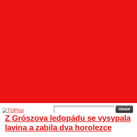
Z Grószova ledopádu se vysypala
lavina a zabila dva horolezce