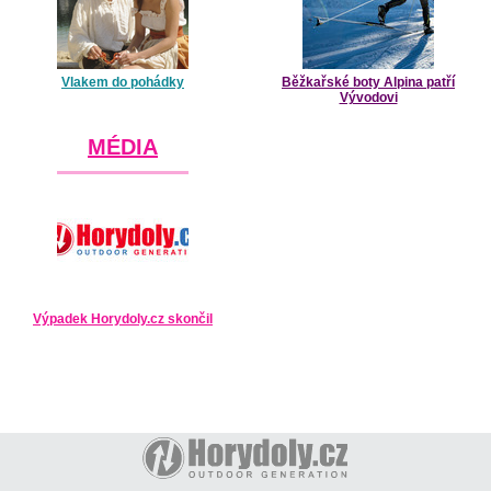
Vlakem do pohádky
Běžkařské boty Alpina patří
Vývodovi
MÉDIA
Výpadek Horydoly.cz skončil