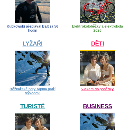
Kubkowski přeplaval Balt za 56
Elektrokoloběžky a elektrokola
hodin
2026
LYŽAŘI
DĚTI
Běžkařské boty Alpina patří
Vlakem do pohádky
Vývodovi
TURISTÉ
BUSINESS