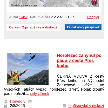
Autor
Skiák
Datum a čas
2.2.2023 01:57
Reaguj
Celkem 2 příspěvky v diskuzi
Přidat nový příspěvek
Horolezec zahynul po
pádu v cestě Přes
knihu
ČERNÁ VDOVA Z cesty
Přes knihu na Východní
Žeruchové věže ve
Vysokých Tatrách vypadl horolezec. 37letý Polák dlouhý
pád nepřežil....
celý článek
Horydoly
2/8/2026
0 příspěvků v diskuzi