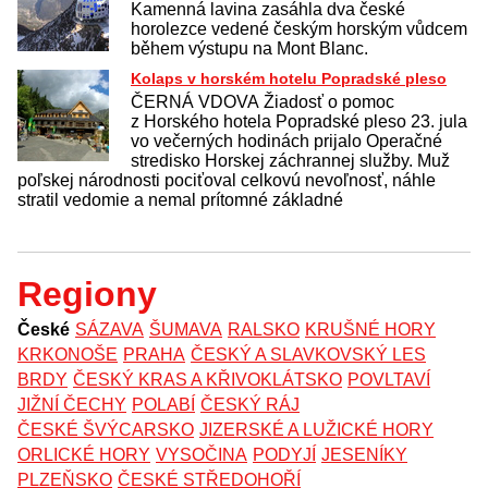
Kamenná lavina zasáhla dva české
horolezce vedené českým horským vůdcem
během výstupu na Mont Blanc.
Kolaps v horském hotelu Popradské pleso
ČERNÁ VDOVA Žiadosť o pomoc
z Horského hotela Popradské pleso 23. jula
vo večerných hodinách prijalo Operačné
stredisko Horskej záchrannej služby. Muž
poľskej národnosti pociťoval celkovú nevoľnosť, náhle
stratil vedomie a nemal prítomné základné
Regiony
České
SÁZAVA
ŠUMAVA
RALSKO
KRUŠNÉ HORY
KRKONOŠE
PRAHA
ČESKÝ A SLAVKOVSKÝ LES
BRDY
ČESKÝ KRAS A KŘIVOKLÁTSKO
POVLTAVÍ
JIŽNÍ ČECHY
POLABÍ
ČESKÝ RÁJ
ČESKÉ ŠVÝCARSKO
JIZERSKÉ A LUŽICKÉ HORY
ORLICKÉ HORY
VYSOČINA
PODYJÍ
JESENÍKY
PLZEŇSKO
ČESKÉ STŘEDOHOŘÍ