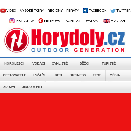
VIDEO
-
VYSOKÉ TATRY
-
REGIONY
-
FERÁTY
-
FACEBOOK
-
TWITTER
-
INSTAGRAM
-
PINTEREST
-
KONTAKT
-
REKLAMA
-
ENGLISH
HOROLEZCI
VODÁCI
CYKLISTÉ
BĚŽCI
TURISTÉ
CESTOVATELÉ
LYŽAŘI
DĚTI
BUSINESS
TEST
MÉDIA
ZDRAVÍ
JÍDLO A PITÍ