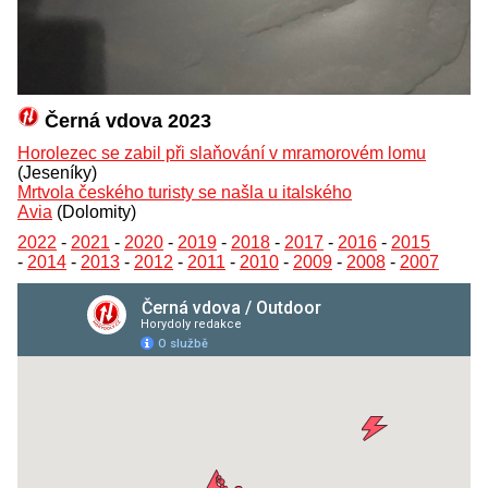
Černá vdova 2023
Horolezec se zabil při slaňování v mramorovém lomu
(Jeseníky)
Mrtvola českého turisty se našla u italského
Avia
(Dolomity)
2022
-
2021
-
2020
-
2019
-
2018
-
2017
-
2016
-
2015
-
2014
-
2013
-
2012
-
2011
-
2010
-
2009
-
2008
-
2007