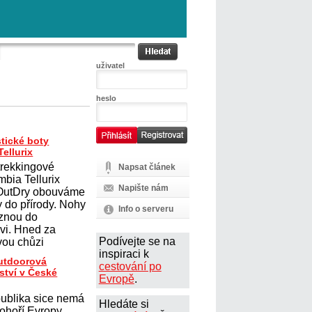
uživatel
heslo
tické boty
ellurix
trekkingové
Napsat článek
mbia Tellurix
Napište nám
 OutDry obouváme
y do přírody. Nohy
Info o serveru
uznou do
vi. Hned za
Podívejte se na
ou chůzi
inspiraci k
outdoorová
cestování po
ství v České
Evropě
.
ublika sice nemá
Hledáte si
ohoří Evropy,