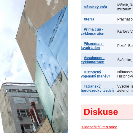
Mělník, R
Mělnický košt
muzeum
Xterra
Prachatic
Prima cup -
Karlovy V
cyklomaraton
Pilsenman -
Plzeň, Bo
kvadriatlon
Vasaloppet -
Švédsko,
cyklomaraton
Historický
Německo,
vojenský manévr
Historick
Tatranský
Vysoké Ta
horolezecký týždeň
Zelenom 
Diskuse
sildenafil 50 mg price