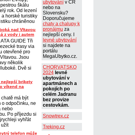
ubytování
v ČR
 pestrou škálu
nebo na
elý rok. Od lezení
Slovensku?
a horské turistiky
Doporučujeme
istiku chráněnou
chaty a chalupy k
pronájmu
za
uboká nad Vltavou
ná z vody i autem
nejlepší ceny. I
levné ubytování
ATA GUIDE Tři
si najdete na
lezecké trasy via
portálu
ou otevřené pro
MegaUbytko.cz.
 Vltavou. Jsou
avy několik
CHORVATSKO
Hluboké. Dvě si
2024
levné
ubytování v
 nejlepší brikety
apartmánech a
ro víkend na
pokojích po
celém Jadranu
 chatě má být
bez provize
 o odpočinku, ne
cestovkám.
a nebo
u. Po příjezdu si
Snowtrex.cz
jrychleji vyhřát
 užít
Treking.cz
hytrý telefon může