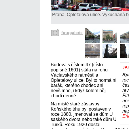
Praha, Opletalova ulice. Vykuchaná b
fotogalerie
Budova s číslem 47 (číslo
JA
popisné 1601) stála na rohu
Sp
Václavského náměstí a
roc
Opletalovy ulice. Byl to normální
čes
barák, kterého chodec ani
rev
nevšimne, i když kolem něj
Fir
chodí denně.
nem
Na místě staré zástavby
rep
Koňského trhu byl postaven v
na
roce 1880, jmenoval se dům U
Er
saského dvora nebo také dům U
Turků. Roku 1920 dostal