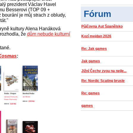
lý prezident Václav Havel
římu Besserovi (TOP 09 +
Fórum
z bourání je můj strach z obludy,
át."
Půjčovna Aut Španělsko
stryně kultury Alena Hanáková
rozhodla, že
dům nebude kulturní
Kozí mejdan 2026
tané.
Re: Jak games
 Kosmas
:
Jak games
Jižní Čechy zvou na nejle...
Re: Nordic Scating brusle
Re: games
games