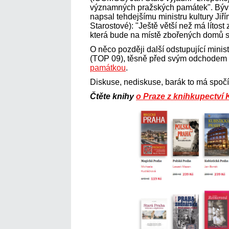
významných pražských památek". Býva
napsal tehdejšímu ministru kultury Ji
Starostové): "Ještě větší než má lítost 
která bude na místě zbořených domů st
O něco později další odstupující mini
(TOP 09), těsně před svým odchodem 
památkou
.
Diskuse, nediskuse, barák to má spočí
Čtěte knihy
o Praze z knihkupectví