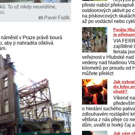
přesto nabízí překvapivě
ků. To už nikdy neuvidíme,
outdoorových aktivit po c
ci.
na pískovcových skalách 
Pavel Fojtík
až po vodáctví nebo cykl
Feráta Hl
je přístup
náměstí v Praze právě bourá
VIA FERR
 aby ji nahradila ošklivá
zajištěné 
ům.
ferrata js
veřejnost v Hluboké nad
vedeny nad hladinou Vlt
kilometrů po proudu od 
můžete přelézt
Jak vybrat
do krbu p
chatě?
Víkend na
především
o hledání suchého paliv
zdlouhavém roztápění krb
většina z nás přeje co ne
dům, uvařit si horký čaj a
Jak vám c