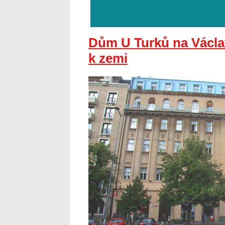
Dům U Turků na Václa
k zemi