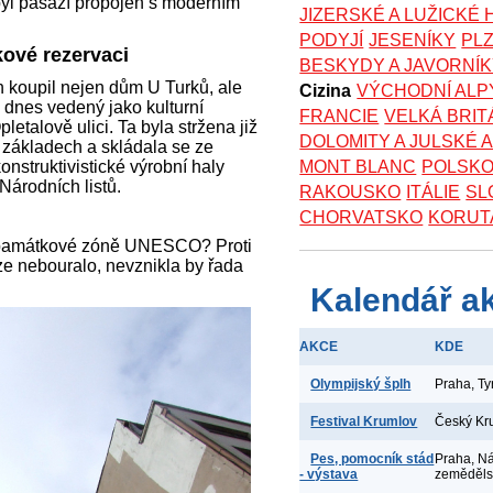
yl pasáží propojen s moderním
JIZERSKÉ A LUŽICKÉ
PODYJÍ
JESENÍKY
PL
ové rezervaci
BESKYDY A JAVORNÍ
 koupil nejen dům U Turků, ale
Cizina
VÝCHODNÍ ALP
dnes vedený jako kulturní
FRANCIE
VELKÁ BRIT
etalově ulici. Ta byla stržena již
DOLOMITY A JULSKÉ 
h základech a skládala se ze
onstruktivistické výrobní haly
MONT BLANC
POLSK
Národních listů.
RAKOUSKO
ITÁLIE
SL
CHORVATSKO
KORUT
 v památkové zóně UNESCO? Proti
ze nebouralo, nevznikla by řada
Kalendář a
AKCE
KDE
Olympijský šplh
Praha, T
Festival Krumlov
Český Kr
Pes, pomocník stád
Praha, N
- výstava
zeměděl