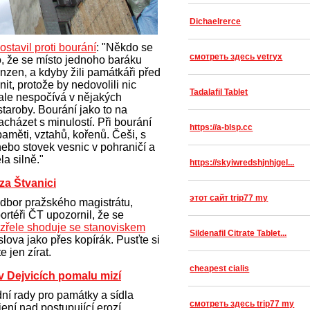
Dichaelrerce
ostavil proti bourání
: "Někdo se
смотреть здесь vetryx
o, že se místo jednoho baráku
nzen, a kdyby žili památkáři před
it, protože by nedovolili nic
Tadalafil Tablet
 ale nespočívá v nějakých
taroby. Bourání jako to na
acházet s minulostí. Při bourání
https://a-blsp.cc
 paměti, vztahů, kořenů. Češi, s
nebo stovek vesnic v pohraničí a
la silně."
https://skyiwredshjnhjgel...
za Štvanici
этот сайт trip77 my
dbor pražského magistrátu,
téři ČT upozornil, že se
zřele shoduje se stanoviskem
Sildenafil Citrate Tablet...
lova jako přes kopírák. Pusťte si
 jen zírat.
cheapest cialis
v Dejvicích pomalu mizí
ní rady pro památky a sídla
смотреть здесь trip77 my
ení nad postupující erozí