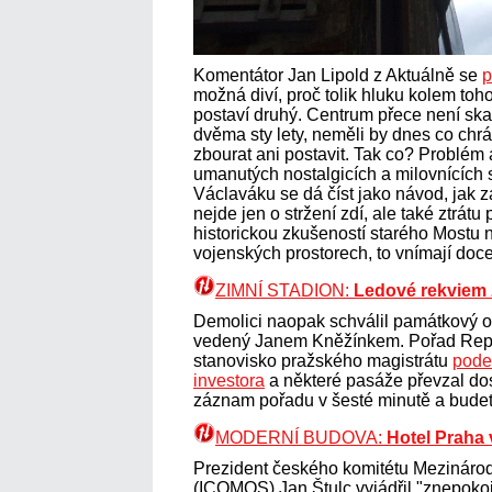
Komentátor Jan Lipold z Aktuálně se
p
možná diví, proč tolik hluku kolem toh
postaví druhý. Centrum přece není ska
dvěma sty lety, neměli by dnes co chrán
zbourat ani postavit. Tak co? Problém
umanutých nostalgicích a milovnících s
Václaváku se dá číst jako návod, jak z
nejde jen o stržení zdí, ale také ztrátu
historickou zkušeností starého Mostu 
vojenských prostorech, to vnímají doce
ZIMNÍ STADION:
Ledové rekviem 
Demolici naopak schválil památkový o
vedený Janem Kněžínkem. Pořad Repor
stanovisko pražského magistrátu
pode
investora
a některé pasáže převzal dos
záznam pořadu v šesté minutě a budete
MODERNÍ BUDOVA:
Hotel Praha 
Prezident českého komitétu Mezinárod
(ICOMOS) Jan Štulc vyjádřil "znepokoj