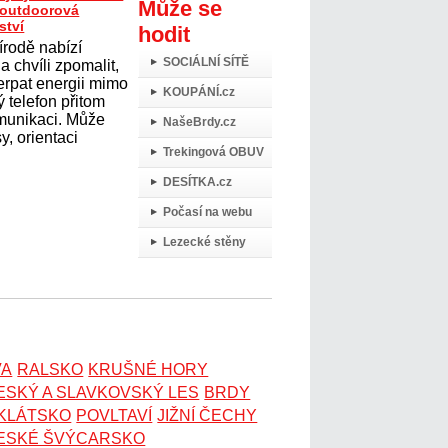
Může se
t outdoorová
ství
hodit
írodě nabízí
SOCIÁLNÍ SÍTĚ
 chvíli zpomalit,
erpat energii mimo
KOUPÁNÍ.cz
 telefon přitom
omunikaci. Může
NašeBrdy.cz
y, orientaci
Trekingová OBUV
DESÍTKA.cz
Počasí na webu
Lezecké stěny
VA
RALSKO
KRUŠNÉ HORY
ESKÝ A SLAVKOVSKÝ LES
BRDY
OKLÁTSKO
POVLTAVÍ
JIŽNÍ ČECHY
ESKÉ ŠVÝCARSKO