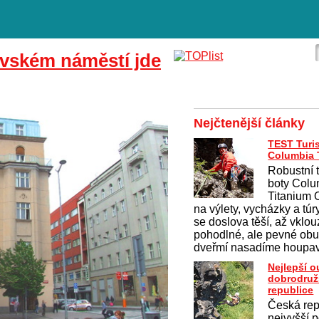
vském náměstí jde
Nejčtenější články
TEST Turis
Columbia T
Robustní 
boty Colu
Titanium
na výlety, vycházky a túr
se doslova těší, až vklo
pohodlné, ale pevné obu
dveřmí nasadíme houpav
Nejlepší 
dobrodruž
republice
Česká rep
nejvyšší p