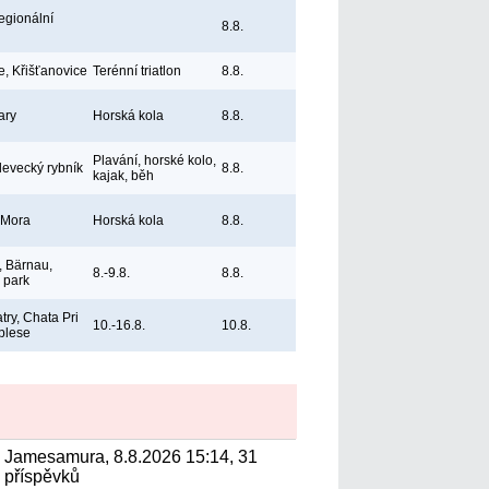
egionální
8.8.
e, Křišťanovice
Terénní triatlon
8.8.
ary
Horská kola
8.8.
Plavání, horské kolo,
levecký rybník
8.8.
kajak, běh
 Mora
Horská kola
8.8.
 Bärnau,
8.-9.8.
8.8.
ý park
try, Chata Pri
10.-16.8.
10.8.
plese
Jamesamura, 8.8.2026 15:14, 31
příspěvků