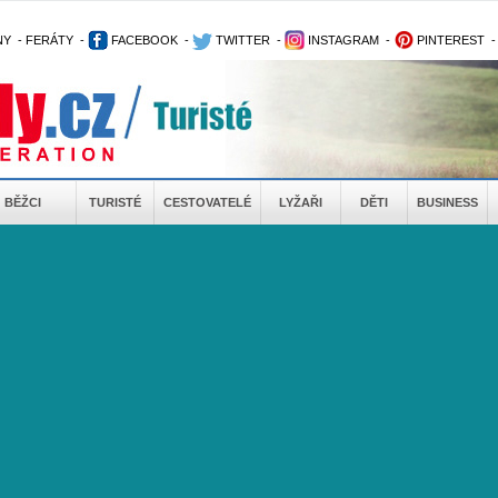
NY
-
FERÁTY
-
FACEBOOK
-
TWITTER
-
INSTAGRAM
-
PINTEREST
BĚŽCI
TURISTÉ
CESTOVATELÉ
LYŽAŘI
DĚTI
BUSINESS