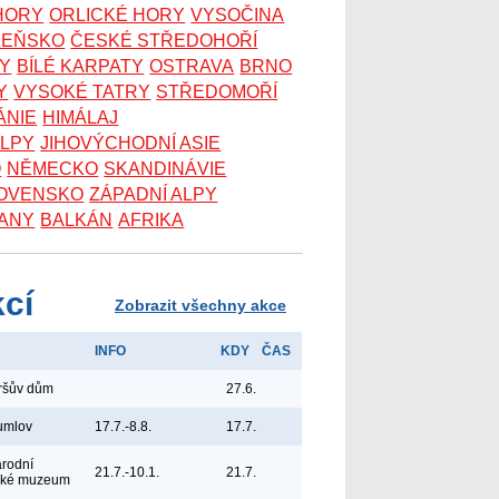
 HORY
ORLICKÉ HORY
VYSOČINA
ZEŇSKO
ČESKÉ STŘEDOHOŘÍ
KY
BÍLÉ KARPATY
OSTRAVA
BRNO
Y
VYSOKÉ TATRY
STŘEDOMOŘÍ
ÁNIE
HIMÁLAJ
ALPY
JIHOVÝCHODNÍ ASIE
O
NĚMECKO
SKANDINÁVIE
OVENSKO
ZÁPADNÍ ALPY
ANY
BALKÁN
AFRIKA
kcí
Zobrazit všechny akce
INFO
KDY
ČAS
yršův dům
27.6.
umlov
17.7.-8.8.
17.7.
árodní
21.7.-10.1.
21.7.
ské muzeum