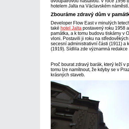
dvoupatrovou nástavbu. V roce 1956 b
hotelem Jalta na Václavském náměstí.
Zbouráme zdravý dům v památk
Developer Flow East v minulých letech
také
hotel Jalta
postavený roku 1958 a 
památka, a k tomu budovu tiskárny v Opl
vloni. Postavili ji roku na středověkýc
secesní administrativní části (1911) a k
(1919). Sídlila zde významná redakce 
Proč bourat zdravý barák, který leží
tomu lze namítnout, že kdyby se v Pra
krásných staveb.