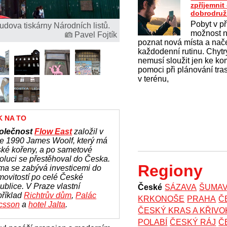
zpříjemni
dobrodruž
Pobyt v př
udova tiskárny Národních listů.
možnost na
Pavel Fojtík
poznat nová místa a nač
každodenní rutinu. Chytrý
nemusí sloužit jen ke k
pomoci při plánování tras
v terénu,
K NA TO
olečnost
Flow East
založil v
e 1990 James Woolf, který má
ké kořeny, a po sametové
oluci se přestěhoval do Česka.
Regiony
ma se zabývá investicemi do
ovitostí po celé České
ublice. V Praze vlastní
České
SÁZAVA
ŠUMA
příklad
Richtrův dům
,
Palác
KRKONOŠE
PRAHA
Č
icsson
a
hotel Jalta
.
ČESKÝ KRAS A KŘIV
POLABÍ
ČESKÝ RÁJ
Č