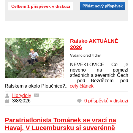
Celkem 1 příspěvek v diskuzi
Přidat nový příspěvek
Ralsko AKTUÁLNĚ
2026
Vydáno před 4 dny
NEVEKLOVICE Co je
nového na pomezí
středních a severních Čech
- pod Bezdězem, pod
Ralskem a okolo Ploučnice?...
celý článek
Horydoly
3/8/2026
0 příspěvků v diskuzi
Paratriatlonista Tománek se vrací na
Havaj. V Lucembursku si suverénně