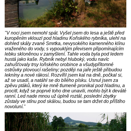
"V noci jsem nemohl spát. Vyšel jsem do lesa a ještě před
kuropěním vklouzl pod hladinu Koňského rybníka, ulehl na
dohled skály zvané Smrtka, nevysokého kamenného klínu
vraženého do vody, s vypouklým převisem připomínajícím
lebku skloněnou v zamyšlení. Tahle voda byla pod ledem
hustá jako kaše. Rybník nebyl hluboký, vodu navíc
zahušťovaly trsy loňského orobince a všudypřítomné
ostrůvky plovoucí rašeliny; později na jaře ještě přibudou
lekníny a nové rákosí. Rozvířil jsem kal na dně, počkal si,
až se usadí, a natáhl se do bílého písku. Usnul jsem za
zpěvu ptáků, který ke mně tlumeně pronikal pod hladinu, a
procitl, když se poprvé toho dne unavili, mohlo být k deváté
ranní. Led nade mnou už úplně roztál, poslední zbytky
zůstaly ve stínu pod skálou, budou se tam držet do příštího
novoluní."