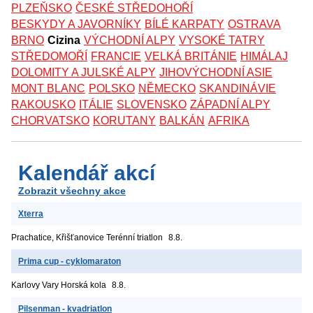
PLZEŇSKO
ČESKÉ STŘEDOHOŘÍ
BESKYDY A JAVORNÍKY
BÍLÉ KARPATY
OSTRAVA
BRNO
Cizina
VÝCHODNÍ ALPY
VYSOKÉ TATRY
STŘEDOMOŘÍ
FRANCIE
VELKÁ BRITÁNIE
HIMÁLAJ
DOLOMITY A JULSKÉ ALPY
JIHOVÝCHODNÍ ASIE
MONT BLANC
POLSKO
NĚMECKO
SKANDINÁVIE
RAKOUSKO
ITÁLIE
SLOVENSKO
ZÁPADNÍ ALPY
CHORVATSKO
KORUTANY
BALKÁN
AFRIKA
Kalendář akcí
Zobrazit všechny akce
Xterra
Prachatice, Křišťanovice
Terénní triatlon
8.8.
Prima cup - cyklomaraton
Karlovy Vary
Horská kola
8.8.
Pilsenman - kvadriatlon