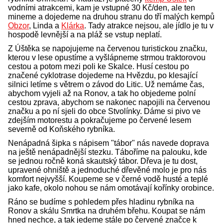
vodními atrakcemi, kam je vstupné 30 Kč/den, ale ten
mineme a dojedeme na druhou stranu do tří malých kempů
Obzor
, Linda a
Klárka
. Tady atrakce nejsou, ale jídlo je tu v
hospodě levnější a na pláž se vstup neplatí.
Z Úštěka se napojujeme na červenou turistickou značku,
kterou v lese opustíme a vyšlápneme strmou traktorovou
cestou a potom mezi poli ke Skalce. Husí cestou po
značené cyklotrase dojedeme na Hvězdu, po klesající
silnici letíme s větrem o závod do Litic. Už nemáme čas,
abychom vyjeli až na Ronov, a tak ho objedeme polní
cestou zprava, abychom se nakonec napojili na červenou
značku a po ní sjeli do obce Stvolínky. Dáme si pivo ve
zdejším motorestu a pokračujeme po červené lesem
severně od Koňského rybníka.
Nenápadná šipka s nápisem "tábor" nás navede doprava
na ještě nenápadnější stezku. Táboříme na palouku, kde
se jednou ročně koná skautský tábor. Dřeva je tu dost,
upravené ohniště a jednoduché dřevěné molo je pro nás
komfort nejvyšší. Koupeme se v černé vodě husté a teplé
jako kafe, okolo nohou se nám omotávají kořínky orobince.
Ráno se budíme s pohledem přes hladinu rybníka na
Ronov a skálu Smrtka na druhém břehu. Koupat se nám
hned nechce, a tak jedeme stále po červené značce k