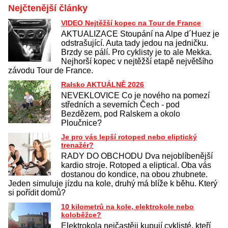
Nejčtenější články
VIDEO Nejtěžší kopec na Tour de France
AKTUALIZACE Stoupání na Alpe d´Huez je
odstrašující. Auta tady jedou na jedničku.
Brzdy se pálí. Pro cyklisty je to ale Mekka.
Nejhorší kopec v nejtěžší etapě největšího
závodu Tour de France.
Ralsko AKTUÁLNĚ 2026
NEVEKLOVICE Co je nového na pomezí
středních a severních Čech - pod
Bezdězem, pod Ralskem a okolo
Ploučnice?
Je pro vás lepší rotoped nebo eliptický
trenažér?
RADY DO OBCHODU Dva nejoblíbenější
kardio stroje. Rotoped a eliptical. Oba vás
dostanou do kondice, na obou zhubnete.
Jeden simuluje jízdu na kole, druhý má blíže k běhu. Který
si pořídit domů?
10 kilometrů na kole, elektrokole nebo
koloběžce?
Elektrokola nejčastěji kupují cyklisté, kteří