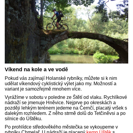
Víkend na kole a ve vodě
Pokud vás zajímají Holanské rybníky, můžete si k nim
udělat víkendový cyklistický výlet jako my. Možností a
variant je samozřejmě mnohem více.
Vyrážíme v sobotu v poledne ze Štětí od vlaku. Rychlíkové
nádraží se jmenuje Hněvice. Nejprve po okreskách a
později lehkým terénem jedeme na Černčí, placatý vršek s
dalekým rozhledem. Z něho strmě dolů do Tetčiněvsi a po
silnice do Úštěku.
Po prohlídce středověkého městečka se vykoupeme v
rybníku Chmelař. U nádraží je placený
kemp Úštěk
s