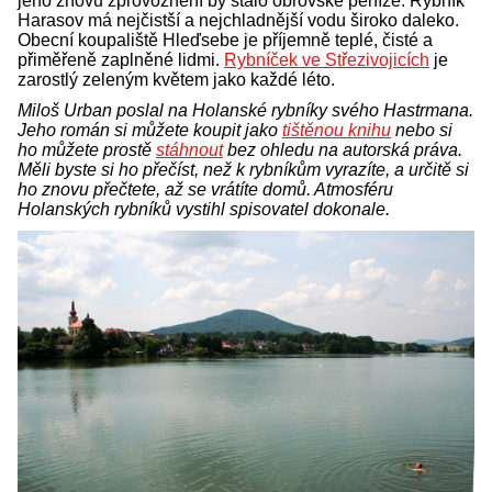
jeho znovu zprovoznění by stálo obrovské peníze. Rybník
Harasov má nejčistší a nejchladnější vodu široko daleko.
Obecní koupaliště Hleďsebe je příjemně teplé, čisté a
přiměřeně zaplněné lidmi.
Rybníček ve Střezivojicích
je
zarostlý zeleným květem jako každé léto.
Miloš Urban poslal na Holanské rybníky svého Hastrmana.
Jeho román si můžete koupit jako
tištěnou knihu
nebo si
ho můžete prostě
stáhnout
bez ohledu na autorská práva.
Měli byste si ho přečíst, než k rybníkům vyrazíte, a určitě si
ho znovu přečtete, až se vrátíte domů. Atmosféru
Holanských rybníků vystihl spisovatel dokonale.