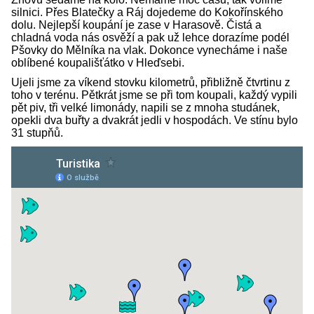
silnici. Přes Blatečky a Ráj dojedeme do Kokořínského
dolu. Nejlepší koupání je zase v Harasově. Čistá a
chladná voda nás osvěží a pak už lehce dorazíme podél
Pšovky do Mělníka na vlak. Dokonce vynecháme i naše
oblíbené koupališťátko v Hleďsebi.
Ujeli jsme za víkend stovku kilometrů, přibližně čtvrtinu z
toho v terénu. Pětkrát jsme se při tom koupali, každý vypili
pět piv, tři velké limonády, napili se z mnoha studánek,
opekli dva buřty a dvakrát jedli v hospodách. Ve stínu bylo
31 stupňů.