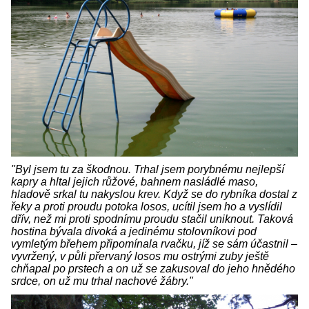
"Byl jsem tu za škodnou. Trhal jsem porybnému nejlepší
kapry a hltal jejich růžové, bahnem nasládlé maso,
hladově srkal tu nakyslou krev. Když se do rybníka dostal z
řeky a proti proudu potoka losos, ucítil jsem ho a vyslídil
dřív, než mi proti spodnímu proudu stačil uniknout. Taková
hostina bývala divoká a jedinému stolovníkovi pod
vymletým břehem připomínala rvačku, jíž se sám účastnil –
vyvržený, v půli přervaný losos mu ostrými zuby ještě
chňapal po prstech a on už se zakusoval do jeho hnědého
srdce, on už mu trhal nachové žábry."