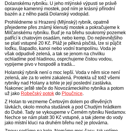
Dolanskému rybníku. U jeho mlýnské výpusti se právě
opravuje kamenný mostek, pod ním je krásný přírodní
bazén a z něho padá Dolanský vodopád.
Prohlédneme si Hrazený (Mlýnský) rybník, opatrně
přejedeme přes známý klenutý mostek a pokračujeme k
Milčanskému rybníku. Buď je na břehu soukromý pozemek
patřící k chatovým osadám, nebo kemp. Do nejlevnějšího
se platí vstupné 20 Kč. Pláž je pěkná písčitá, lze si půjčit
loďku, šlapadlo, kanoi nebo vodní trampolínu. Voda je
však odpudivě zelená, a tak se jenom na chvilku
ochladíme pod hladinou, osprchujeme čistou vodou,
vypijeme pivo v hospodě a tradá...
Holanský rybník není o moc lepší. Voda v něm sice není
zelená, ale za to velmi zakalená. Protekla už totiž všemi
rybníky nad Holany a tohle je její poslední zastávka.
Nakonec ještě steče do Novozámeckého rybníka a potom
už jako
Robečský potok
do
Ploučnice
.
Z Holan to vezmeme Čertovým dolem po dřevěných
lávkách, okolo mnoha studánek a pod Chudým hrádkem
do Dubé. Tady se vykoupeme v Černém rybníku Nedamov.
Nechce se nám platit 30 Kč vstupné, a tak jdeme do vody
jako místní kluci na druhém břehu než je plovárna.
Znovu sedáme na kolo. Nemáme moc času, tak volíme