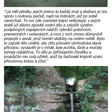
"I já měl předky, jejich jméno tu každý znal a dodnes je lze,
spolu s rodovou pečetí, najít na listinách, jež po sobě
zanechali. To oni zde zvelebili kdysi velkolepé, v jejich
době už dávno zpustlé vodní dílo a založili systém
podpůrných napájecích nádrží, rybníků potočních,
pramenných i nebeských, a osm z nich znovu důmyslně
propojili v areál, jenž neměl obdoby na celém světě. Bylo
to zajisté dílo umělé, ale ctilo původní východiska daná
přírodou: vystavěli je v místě, kde jezírka, tůně a močály
bývaly odjakživa. To dílo je zpřístupnilo člověku a
propůjčilo mu svůj užitek, aniž by bažinaté krajině vzalo
přirozenou krásu a účel."