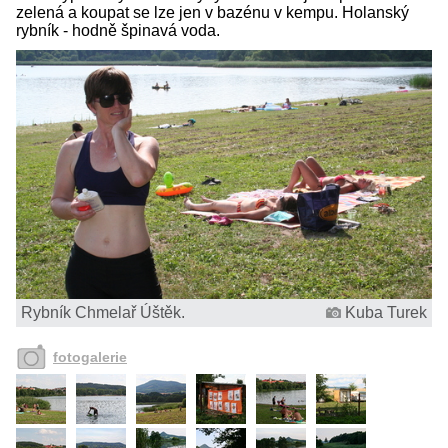
zelená a koupat se lze jen v bazénu v kempu. Holanský
rybník - hodně špinavá voda.
Rybník Chmelař Úštěk.
Kuba Turek
fotogalerie