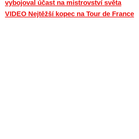
vybojoval účast na mistrovství světa
VIDEO Nejtěžší kopec na Tour de France