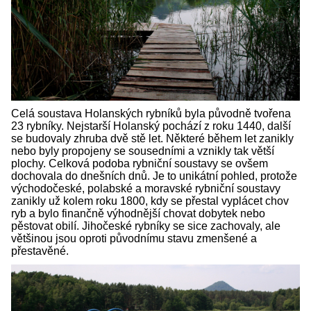
Celá soustava Holanských rybníků byla původně tvořena
23 rybníky. Nejstarší Holanský pochází z roku 1440, další
se budovaly zhruba dvě stě let. Některé během let zanikly
nebo byly propojeny se sousedními a vznikly tak větší
plochy. Celková podoba rybniční soustavy se ovšem
dochovala do dnešních dnů. Je to unikátní pohled, protože
východočeské, polabské a moravské rybniční soustavy
zanikly už kolem roku 1800, kdy se přestal vyplácet chov
ryb a bylo finančně výhodnější chovat dobytek nebo
pěstovat obilí. Jihočeské rybníky se sice zachovaly, ale
většinou jsou oproti původnímu stavu zmenšené a
přestavěné.