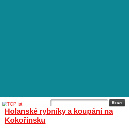
Holanské rybníky a koupání na
Kokořínsku