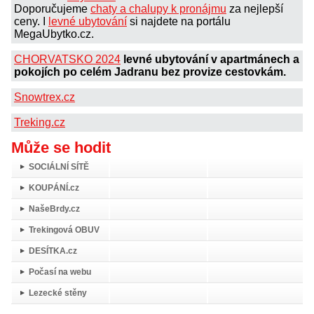
Doporučujeme
chaty a chalupy k pronájmu
za nejlepší
ceny. I
levné ubytování
si najdete na portálu
MegaUbytko.cz.
CHORVATSKO 2024
levné ubytování v apartmánech a
pokojích po celém Jadranu bez provize cestovkám.
Snowtrex.cz
Treking.cz
Může se hodit
SOCIÁLNÍ SÍTĚ
KOUPÁNÍ.cz
NašeBrdy.cz
Trekingová OBUV
DESÍTKA.cz
Počasí na webu
Lezecké stěny