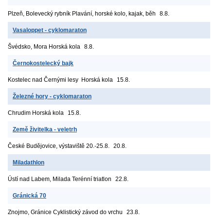
Plzeň, Bolevecký rybník
Plavání, horské kolo, kajak, běh
8.8.
Vasaloppet - cyklomaraton
Švédsko, Mora
Horská kola
8.8.
Černokostelecký bajk
Kostelec nad Černými lesy
Horská kola
15.8.
Železné hory - cyklomaraton
Chrudim
Horská kola
15.8.
Země živitelka - veletrh
České Budějovice, výstaviště
20.-25.8.
20.8.
Miladathlon
Ústí nad Labem, Milada
Terénní triatlon
22.8.
Gránická 70
Znojmo, Gránice
Cyklistický závod do vrchu
23.8.