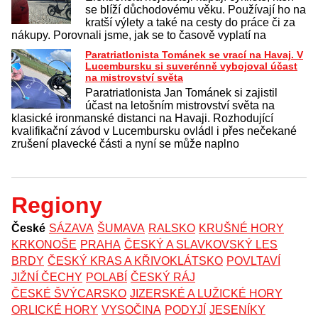
se blíží důchodovému věku. Používají ho na
kratší výlety a také na cesty do práce či za
nákupy. Porovnali jsme, jak se to časově vyplatí na
Paratriatlonista Tománek se vrací na Havaj. V
Lucembursku si suverénně vybojoval účast
na mistrovství světa
Paratriatlonista Jan Tománek si zajistil
účast na letošním mistrovství světa na
klasické ironmanské distanci na Havaji. Rozhodující
kvalifikační závod v Lucembursku ovládl i přes nečekané
zrušení plavecké části a nyní se může naplno
Regiony
České
SÁZAVA
ŠUMAVA
RALSKO
KRUŠNÉ HORY
KRKONOŠE
PRAHA
ČESKÝ A SLAVKOVSKÝ LES
BRDY
ČESKÝ KRAS A KŘIVOKLÁTSKO
POVLTAVÍ
JIŽNÍ ČECHY
POLABÍ
ČESKÝ RÁJ
ČESKÉ ŠVÝCARSKO
JIZERSKÉ A LUŽICKÉ HORY
ORLICKÉ HORY
VYSOČINA
PODYJÍ
JESENÍKY