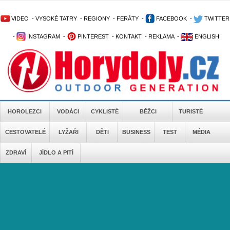
VIDEO
-
VYSOKÉ TATRY
-
REGIONY
-
FERÁTY
-
FACEBOOK
-
TWITTER
-
INSTAGRAM
-
PINTEREST
-
KONTAKT
-
REKLAMA
-
ENGLISH
HOROLEZCI
VODÁCI
CYKLISTÉ
BĚŽCI
TURISTÉ
CESTOVATELÉ
LYŽAŘI
DĚTI
BUSINESS
TEST
MÉDIA
ZDRAVÍ
JÍDLO A PITÍ