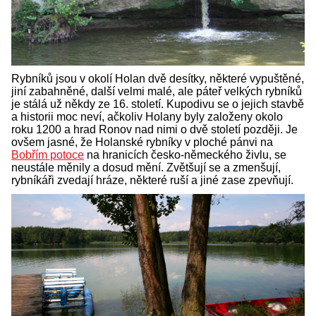
Rybníků jsou v okolí Holan dvě desítky, některé vypuštěné,
jiní zabahněné, další velmi malé, ale páteř velkých rybníků
je stálá už někdy ze 16. století. Kupodivu se o jejich stavbě
a historii moc neví, ačkoliv Holany byly založeny okolo
roku 1200 a hrad Ronov nad nimi o dvě století později. Je
ovšem jasné, že Holanské rybníky v ploché pánvi na
Bobřím potoce
na hranicích česko-německého živlu, se
neustále měnily a dosud mění. Zvětšují se a zmenšují,
rybníkáři zvedají hráze, některé ruší a jiné zase zpevňují.