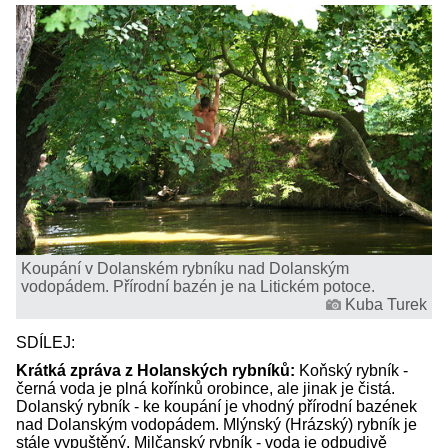
Koupání v Dolanském rybníku nad Dolanským
vodopádem. Přírodní bazén je na Litickém potoce.
Kuba Turek
SDÍLEJ:
Krátká zpráva z Holanských rybníků:
Koňský rybník -
černá voda je plná kořínků orobince, ale jinak je čistá.
Dolanský rybník - ke koupání je vhodný přírodní bazének
nad Dolanským vodopádem. Mlýnský (Hrázský) rybník je
stále vypuštěný. Milčanský rybník - voda je odpudivě