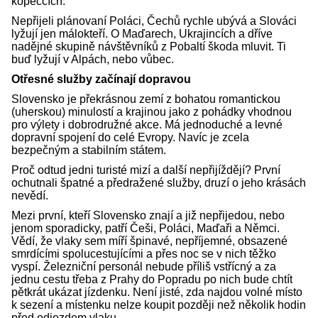
kopečcích.
Nepřijeli plánovaní Poláci, Čechů rychle ubývá a Slováci
lyžují jen málokteří. O Maďarech, Ukrajincích a dříve
nadějné skupině návštěvníků z Pobaltí škoda mluvit. Ti
buď lyžují v Alpách, nebo vůbec.
Otřesné služby začínají dopravou
Slovensko je překrásnou zemí z bohatou romantickou
(uherskou) minulostí a krajinou jako z pohádky vhodnou
pro výlety i dobrodružné akce. Má jednoduché a levné
dopravní spojení do celé Evropy. Navíc je zcela
bezpečným a stabilním státem.
Proč odtud jedni turisté mizí a další nepřijíždějí? První
ochutnali špatné a předražené služby, druzí o jeho krásách
nevědí.
Mezi první, kteří Slovensko znají a již nepřijedou, nebo
jenom sporadicky, patří Češi, Poláci, Maďaři a Němci.
Vědí, že vlaky sem míří špinavé, nepříjemné, obsazené
smrdícími spolucestujícími a přes noc se v nich těžko
vyspí. Železniční personál nebude příliš vstřícný a za
jednu cestu třeba z Prahy do Popradu po nich bude chtít
pětkrát ukázat jízdenku. Není jisté, zda najdou volné místo
k sezení a místenku nelze koupit později než několik hodin
před odjezdem vlaku.