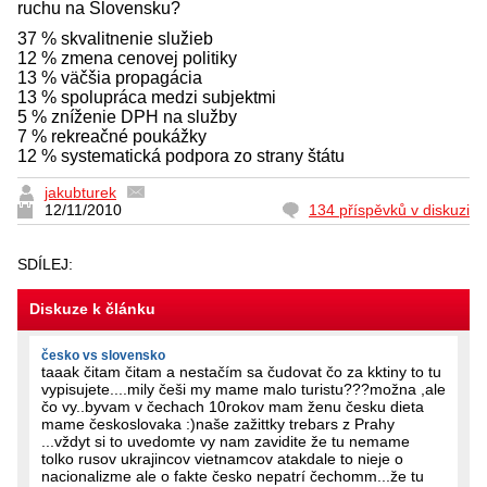
ruchu na Slovensku?
37 % skvalitnenie služieb
12 % zmena cenovej politiky
13 % väčšia propagácia
13 % spolupráca medzi subjektmi
5 % zníženie DPH na služby
7 % rekreačné poukážky
12 % systematická podpora zo strany štátu
jakubturek
12/11/2010
134 příspěvků v diskuzi
SDÍLEJ:
Diskuze k článku
česko vs slovensko
taaak čitam čitam a nestačím sa čudovat čo za kktiny to tu
vypisujete....mily češi my mame malo turistu???možna ,ale
čo vy..byvam v čechach 10rokov mam ženu česku dieta
mame českoslovaka :)naše zažittky trebars z Prahy
...vždyt si to uvedomte vy nam zavidite že tu nemame
tolko rusov ukrajincov vietnamcov atakdale to nieje o
nacionalizme ale o fakte česko nepatrí čechomm...že tu