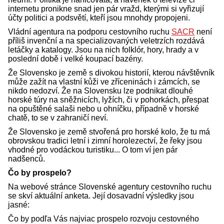
internetu pronikne snad jen pár vražd, kterými si vyřizují
účty politici a podsvětí, kteří jsou mnohdy propojeni.
Vládní agentura na podporu cestovního ruchu
SACR
není
příliš invenční a na specializovaných veletrzích rozdává
letáčky a katalogy. Jsou na nich folklór, hory, hrady a v
poslední době i velké koupací bazény.
Že Slovensko je země s divokou historií, kterou návštěvník
může zažít na vlastní kůži ve zříceninách i zámcích, se
nikdo nedozví. Že na Slovensku lze podnikat dlouhé
horské túry na sněžnicích, lyžích, či v pohorkách, přespat
na opuštěné salaši nebo u ohníčku, případně v horské
chatě, to se v zahraničí neví.
Že Slovensko je země stvořená pro horské kolo, že tu má
obrovskou tradici letní i zimní horolezectví, že řeky jsou
vhodné pro vodáckou turistiku... O tom ví jen pár
nadšenců.
Čo by prospelo?
Na webové stránce Slovenské agentury cestovního ruchu
se skví aktuální anketa. Její dosavadní výsledky jsou
jasné:
Čo by podľa Vás najviac prospelo rozvoju cestovného