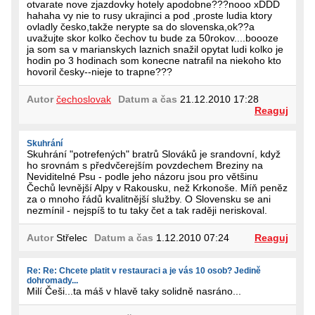
otvarate nove zjazdovky hotely apodobne???nooo xDDD
hahaha vy nie to rusy ukrajinci a pod ,proste ludia ktory
ovladly česko,takže nerypte sa do slovenska,ok??a
uvažujte skor kolko čechov tu bude za 50rokov....boooze
ja som sa v marianskych laznich snažil opytat ludi kolko je
hodin po 3 hodinach som konecne natrafil na niekoho kto
hovoril česky--nieje to trapne???
Autor
čechoslovak
Datum a čas
21.12.2010 17:28
Reaguj
Skuhrání
Skuhrání "potrefených" bratrů Slováků je srandovní, když
ho srovnám s předvčerejším povzdechem Breziny na
Neviditelné Psu - podle jeho názoru jsou pro většinu
Čechů levnější Alpy v Rakousku, než Krkonoše. Míň peněz
za o mnoho řádů kvalitnější služby. O Slovensku se ani
nezmínil - nejspíš to tu taky čet a tak raději neriskoval.
Autor
Střelec
Datum a čas
1.12.2010 07:24
Reaguj
Re: Re: Chcete platit v restauraci a je vás 10 osob? Jedině
dohromady...
Milí Češi...ta máš v hlavě taky solidně nasráno...