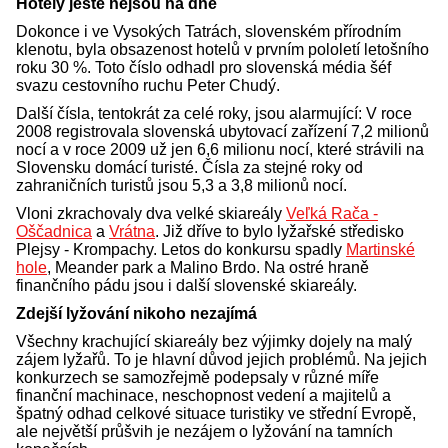
Hotely ještě nejsou na dně
Dokonce i ve Vysokých Tatrách, slovenském přírodním
klenotu, byla obsazenost hotelů v prvním pololetí letošního
roku 30 %. Toto číslo odhadl pro slovenská média šéf
svazu cestovního ruchu Peter Chudý.
Další čísla, tentokrát za celé roky, jsou alarmující: V roce
2008 registrovala slovenská ubytovací zařízení 7,2 milionů
nocí a v roce 2009 už jen 6,6 milionu nocí, které strávili na
Slovensku domácí turisté. Čísla za stejné roky od
zahraničních turistů jsou 5,3 a 3,8 milionů nocí.
Vloni zkrachovaly dva velké skiareály
Veľká Rača -
Oščadnica
a
Vrátna
. Již dříve to bylo lyžařské středisko
Plejsy - Krompachy. Letos do konkursu spadly
Martinské
hole
, Meander park a Malino Brdo. Na ostré hraně
finančního pádu jsou i další slovenské skiareály.
Zdejší lyžování nikoho nezajímá
Všechny krachující skiareály bez výjimky dojely na malý
zájem lyžařů. To je hlavní důvod jejich problémů. Na jejich
konkurzech se samozřejmě podepsaly v různé míře
finanční machinace, neschopnost vedení a majitelů a
špatný odhad celkové situace turistiky ve střední Evropě,
ale největší průšvih je nezájem o lyžování na tamních