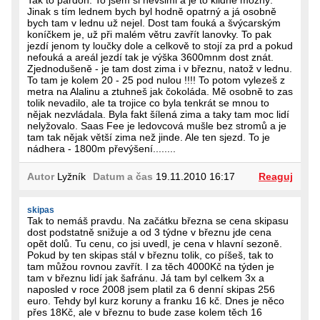
Jinak s tím lednem bych byl hodně opatrný a já osobně
bych tam v lednu už nejel. Dost tam fouká a švýcarským
koníčkem je, už při malém větru zavřít lanovky. To pak
jezdí jenom ty loučky dole a celkově to stojí za prd a pokud
nefouká a areál jezdí tak je výška 3600mnm dost znát.
Zjednodušeně - je tam dost zima i v březnu, natož v lednu.
To tam je kolem 20 - 25 pod nulou !!!! To potom vylezeš z
metra na Alalinu a ztuhneš jak čokoláda. Mě osobně to zas
tolik nevadilo, ale ta trojice co byla tenkrát se mnou to
nějak nezvládala. Byla fakt šílená zima a taky tam moc lidí
nelyžovalo. Saas Fee je ledovcová mušle bez stromů a je
tam tak nějak větší zima než jinde. Ale ten sjezd. To je
nádhera - 1800m převýšení........
Autor
Lyžník
Datum a čas
19.11.2010 16:17
Reaguj
skipas
Tak to nemáš pravdu. Na začátku března se cena skipasu
dost podstatně snižuje a od 3 týdne v březnu jde cena
opět dolů. Tu cenu, co jsi uvedl, je cena v hlavní sezoně.
Pokud by ten skipas stál v březnu tolik, co píšeš, tak to
tam můžou rovnou zavřít. I za těch 4000Kč na týden je
tam v březnu lidí jak šafránu. Já tam byl celkem 3x a
naposled v roce 2008 jsem platil za 6 denní skipas 256
euro. Tehdy byl kurz koruny a franku 16 kč. Dnes je něco
přes 18Kč, ale v březnu to bude zase kolem těch 16