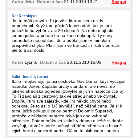
Autor
Jirka
Datum a čas
21.11.2010 10:21
Reaguj
Re: Re: skipas
Jo, to máš pravdu. To je věc, kterou jsem nikdy
nepochopil. Když tam přijdeš k pokladně, tak je tam
pokaždé na výběr z asi 20 skipasů. Na netu mají ale
jenom jeden a přitom ho na kase nekoupíš. Ty ceny
jednoduše nesouhlasí. Jo a udělal jsem v minulém
příspěvku chybu. Platil jsem ve francích, nikoli v eurech,
ale to ti asi došlo.
Autor
Lyžník
Datum a čas
20.11.2010 16:09
Reaguj
Itálie - levné lyžování
Itálie - nejlevnější je asi cestovka Nev Dama, když využiješ
nabídku Joker. Zaplatíš určitý standard, ale nevíš, do
jakého střediska pojedeš (obvykle je jich v nabídce cca 5).
To Ti zavolají z cestovky tak ve středu nebo ve čtvrtek.
Doplňují tím své zájezdy, kde jim někdo chybí nebo
odřekne. Je to asi o 1/3 levnější, než běžná cena. Já si k
tomu ještě přikupuji celou permici Dolomiti Superski,
protože v základní nabídce bývá jen ono vybrané
středisko. Potom můžu jet klidně v dubnu a ještě si dobře
zalyžuji, protože podle počasí střídám střediska a hlavně
jejich horní a severní partie. Dá se to skibusem i autem.