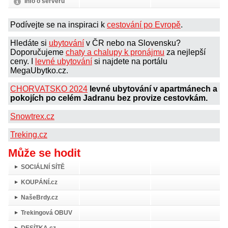
Info o serveru
Podívejte se na inspiraci k
cestování po Evropě
.
Hledáte si
ubytování
v ČR nebo na Slovensku?
Doporučujeme
chaty a chalupy k pronájmu
za nejlepší
ceny. I
levné ubytování
si najdete na portálu
MegaUbytko.cz.
CHORVATSKO 2024
levné ubytování v apartmánech a
pokojích po celém Jadranu bez provize cestovkám.
Snowtrex.cz
Treking.cz
Může se hodit
SOCIÁLNÍ SÍTĚ
KOUPÁNÍ.cz
NašeBrdy.cz
Trekingová OBUV
DESÍTKA.cz