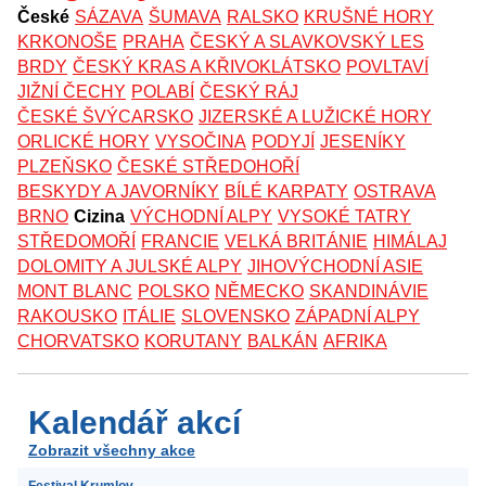
České
SÁZAVA
ŠUMAVA
RALSKO
KRUŠNÉ HORY
KRKONOŠE
PRAHA
ČESKÝ A SLAVKOVSKÝ LES
BRDY
ČESKÝ KRAS A KŘIVOKLÁTSKO
POVLTAVÍ
JIŽNÍ ČECHY
POLABÍ
ČESKÝ RÁJ
ČESKÉ ŠVÝCARSKO
JIZERSKÉ A LUŽICKÉ HORY
ORLICKÉ HORY
VYSOČINA
PODYJÍ
JESENÍKY
PLZEŇSKO
ČESKÉ STŘEDOHOŘÍ
BESKYDY A JAVORNÍKY
BÍLÉ KARPATY
OSTRAVA
BRNO
Cizina
VÝCHODNÍ ALPY
VYSOKÉ TATRY
STŘEDOMOŘÍ
FRANCIE
VELKÁ BRITÁNIE
HIMÁLAJ
DOLOMITY A JULSKÉ ALPY
JIHOVÝCHODNÍ ASIE
MONT BLANC
POLSKO
NĚMECKO
SKANDINÁVIE
RAKOUSKO
ITÁLIE
SLOVENSKO
ZÁPADNÍ ALPY
CHORVATSKO
KORUTANY
BALKÁN
AFRIKA
Kalendář akcí
Zobrazit všechny akce
Festival Krumlov