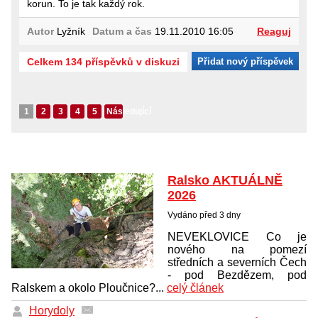
korun. To je tak každý rok.
Autor
Lyžník
Datum a čas
19.11.2010 16:05
Reaguj
Celkem 134 příspěvků v diskuzi
Přidat nový příspěvek
1
2
3
4
5
Následující
Ralsko AKTUÁLNĚ
2026
Vydáno před 3 dny
NEVEKLOVICE Co je
nového na pomezí
středních a severních Čech
- pod Bezdězem, pod
Ralskem a okolo Ploučnice?...
celý článek
Horydoly