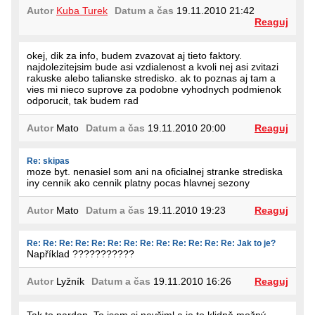
Autor
Kuba Turek
Datum a čas
19.11.2010 21:42
Reaguj
okej, dik za info, budem zvazovat aj tieto faktory.
najdolezitejsim bude asi vzdialenost a kvoli nej asi zvitazi
rakuske alebo talianske stredisko. ak to poznas aj tam a
vies mi nieco suprove za podobne vyhodnych podmienok
odporucit, tak budem rad
Autor
Mato
Datum a čas
19.11.2010 20:00
Reaguj
Re: skipas
moze byt. nenasiel som ani na oficialnej stranke strediska
iny cennik ako cennik platny pocas hlavnej sezony
Autor
Mato
Datum a čas
19.11.2010 19:23
Reaguj
Re: Re: Re: Re: Re: Re: Re: Re: Re: Re: Re: Re: Re: Jak to je?
Například ???????????
Autor
Lyžník
Datum a čas
19.11.2010 16:26
Reaguj
Tak to pardon. To jsem si nevšiml a je to klidně možný.