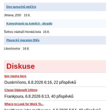
Den tamarínů pinčích
Jihlava, ZOO
15.8.
Komedyjanti na kolejích - divadlo
Švihov, nádraží
Horská kola
16.8.
Plavecký maraton Ohře
Libochovice
16.8.
Diskuse
buy viagra here
DustinViono, 6.8.2026 6:16, 22 příspěvků
Cheap Sildenafil 100mg
Frankjoura, 6.8.2026 6:13, 40 příspěvků
Where to Look for Work To...