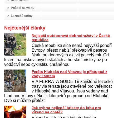
Počasí na webu
Lezecké stěny
Nejčtenější články
Nejlepší outdoorová dobrodružství v České
republice
Česká republika sice nemá nejvyšší pohoří
Evropy, přesto nabízí překvapivě pestrou
škálu outdoorových aktivit po celý rok. Od
lezení na pískovcových skalách a horské turistiky až po
vodáctví nebo cyklistiku chráněnou
Feráta Hluboká nad Vltavou je přístupná z
vody i autem
VIA FERRATA GUIDE Tři zajištěné lezecké
trasy via ferrata jsou otevřené pro veřejnost
v Hluboké nad Vltavou. Jsou vedeny nad
hladinou Vltavy několik kilometrů po proudu od Hluboké.
Dvě si můžete přelézt
Jak vybrat nejlepší brikety do krbu pro
víkend na chatě?
Víkend na chatě má být především