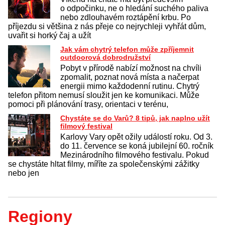
o odpočinku, ne o hledání suchého paliva
nebo zdlouhavém roztápění krbu. Po
příjezdu si většina z nás přeje co nejrychleji vyhřát dům,
uvařit si horký čaj a užít
Jak vám chytrý telefon může zpříjemnit
outdoorová dobrodružství
Pobyt v přírodě nabízí možnost na chvíli
zpomalit, poznat nová místa a načerpat
energii mimo každodenní rutinu. Chytrý
telefon přitom nemusí sloužit jen ke komunikaci. Může
pomoci při plánování trasy, orientaci v terénu,
Chystáte se do Varů? 8 tipů, jak naplno užít
filmový festival
Karlovy Vary opět ožily událostí roku. Od 3.
do 11. července se koná jubilejní 60. ročník
Mezinárodního filmového festivalu. Pokud
se chystáte hltat filmy, míříte za společenskými zážitky
nebo jen
Regiony