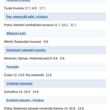
Český Krumlov
17.7.-8.8.
17.7.
Pes, pomocník stád - výstava
Praha, Národní zemědělské muzeum
21.7.-10.1.
21.7.
Mělnický košt
Mělník, Regionální muzeum
8.8.
Historický vojenský manévr
Německo, Bärnau, Historický park
8.-9.8.
8.8.
Perseidy
Česko
12.-13.8. Roj meteoritů
12.8.
Chodské slavnosti
Domažlice
14.-16.8.
14.8.
Exotické ptactvo - výstava
Praha, Botanická zahrada Univerzity Karlovy
14.-30.8.
14.8.