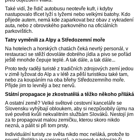
Také vidí, že řidič autobusu neotevře kufr, i kdyby
nastupovalo třicet lyží s lyžemi nebo velkými batohy. Kdo
přijede autem, nemá kde zaparkovat bez obav z vykradení
auta, nebo z obrovského parkovného na oficiálních
parkovištích.
Tatry vyměnili za Alpy a Středozemní moře
Na hotelech a horských chatách čeká nevrlý personál, v
restauraci se stěží dovoláte dobrého jídla a pivo se pořád
ještě mnohde čepuje teplé. A tak dále, a tak dále...
Proto tedy raději turisté z tradičních zdrojových zemí jedou
v zimě lyžovat do Alp a v létě za pěší turistikou také tam,
nebo za koupáním na oba břehy Středozemního moře.
Přijde jim to levněji a bez nervů.
Státní propagace je zkostnatělá a těžko někoho přiláká
A ostatní země? Velké světové cestovní kanceláře se
Slovensku vyhýbají obloukem, aby si nezpůsobily újmu na
své pověsti kvůli nekvalitním službám Slováků. Nestojí jim
za to propagovat malou zemičku, kterou skoro nikdo
nezná, a pálit si při tom prsty.
Individuální turisty ze světa nikdo moc neláká, protože to
neumí. Politika je nanicovatá, a navenek o televize či