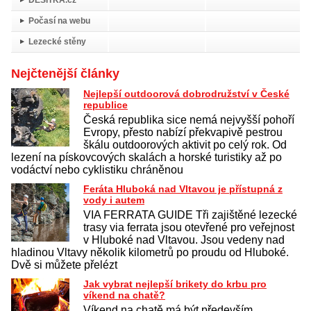
Počasí na webu
Lezecké stěny
Nejčtenější články
Nejlepší outdoorová dobrodružství v České
republice
Česká republika sice nemá nejvyšší pohoří
Evropy, přesto nabízí překvapivě pestrou
škálu outdoorových aktivit po celý rok. Od
lezení na pískovcových skalách a horské turistiky až po
vodáctví nebo cyklistiku chráněnou
Feráta Hluboká nad Vltavou je přístupná z
vody i autem
VIA FERRATA GUIDE Tři zajištěné lezecké
trasy via ferrata jsou otevřené pro veřejnost
v Hluboké nad Vltavou. Jsou vedeny nad
hladinou Vltavy několik kilometrů po proudu od Hluboké.
Dvě si můžete přelézt
Jak vybrat nejlepší brikety do krbu pro
víkend na chatě?
Víkend na chatě má být především