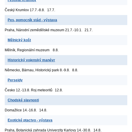
Český Krumlov
17.7.-8.8.
17.7.
Pes, pomocník stád - výstava
Praha, Národní zemědělské muzeum
21.7.-10.1.
21.7.
Mělnický košt
Mělník, Regionální muzeum
8.8.
Historický vojenský manévr
Německo, Bärnau, Historický park
8.-9.8.
8.8.
Perseidy
Česko
12.-13.8. Roj meteoritů
12.8.
Chodské slavnosti
Domažlice
14.-16.8.
14.8.
Exotické ptactvo - výstava
Praha, Botanická zahrada Univerzity Karlovy
14.-30.8.
14.8.