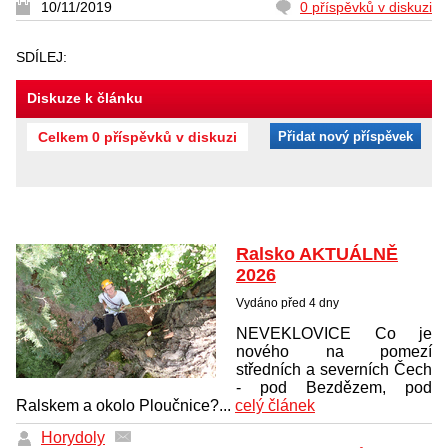
10/11/2019
0 příspěvků v diskuzi
SDÍLEJ:
Diskuze k článku
Celkem 0 příspěvků v diskuzi
Přidat nový příspěvek
Ralsko AKTUÁLNĚ
2026
Vydáno před 4 dny
NEVEKLOVICE Co je
nového na pomezí
středních a severních Čech
- pod Bezdězem, pod
Ralskem a okolo Ploučnice?...
celý článek
Horydoly