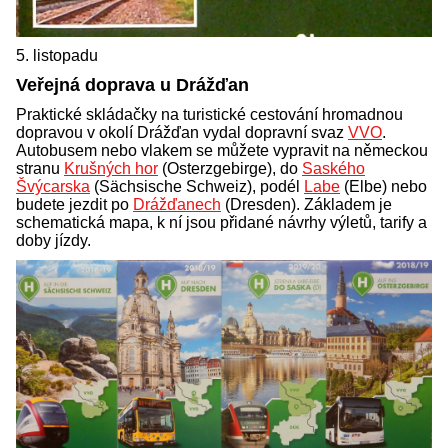
5. listopadu
Veřejná doprava u Drážďan
Praktické skládačky na turistické cestování hromadnou
dopravou v okolí Drážďan vydal dopravní svaz
VVO
.
Autobusem nebo vlakem se můžete vypravit na německou
stranu
Krušných hor
(Osterzgebirge), do
Saského
Švýcarska
(Sächsische Schweiz), podél
Labe
(Elbe) nebo
budete jezdit po
Drážďanech
(Dresden). Základem je
schematická mapa, k ní jsou přidané návrhy výletů, tarify a
doby jízdy.