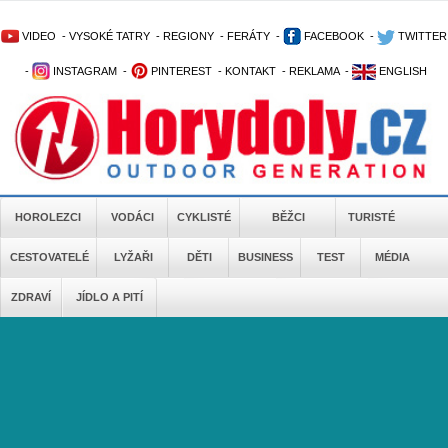
VIDEO
-
VYSOKÉ TATRY
-
REGIONY
-
FERÁTY
-
FACEBOOK
-
TWITTER
-
INSTAGRAM
-
PINTEREST
-
KONTAKT
-
REKLAMA
-
ENGLISH
HOROLEZCI
VODÁCI
CYKLISTÉ
BĚŽCI
TURISTÉ
CESTOVATELÉ
LYŽAŘI
DĚTI
BUSINESS
TEST
MÉDIA
ZDRAVÍ
JÍDLO A PITÍ