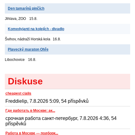
Den tamarínů pinčích
Jihlava, ZOO
15.8.
Komedyjanti na kolejích - divadlo
Švihov, nádraží
Horská kola
16.8.
Plavecký maraton Ohře
Libochovice
16.8.
Diskuse
cheapest cialis
Freddielip, 7.8.2026 5:09, 54 příspěvků
Где работать в Москве: ак...
срочная работа санкт-петербург, 7.8.2026 4:36, 54
příspěvků
Работа в Москве — подборк...