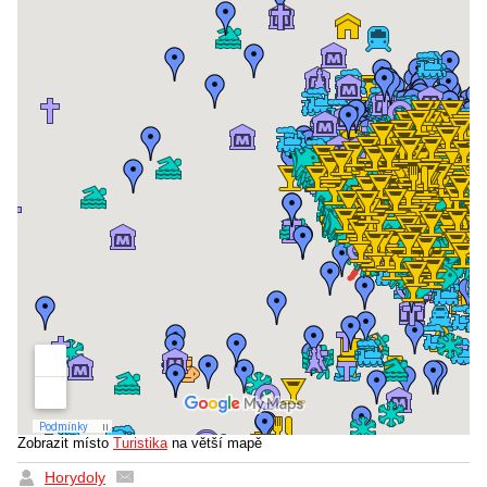
Zobrazit místo
Turistika
na větší mapě
Horydoly