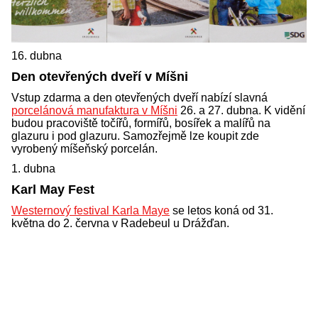
16. dubna
Den otevřených dveří v Míšni
Vstup zdarma a den otevřených dveří nabízí slavná
porcelánová manufaktura v Míšni
26. a 27. dubna. K vidění
budou pracoviště točířů, formířů, bosířek a malířů na
glazuru i pod glazuru. Samozřejmě lze koupit zde
vyrobený míšeňský porcelán.
1. dubna
Karl May Fest
Westernový festival Karla Maye
se letos koná od 31.
května do 2. června v Radebeul u Drážďan.