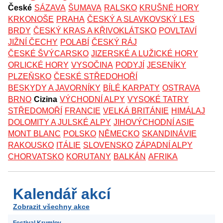
České
SÁZAVA
ŠUMAVA
RALSKO
KRUŠNÉ HORY
KRKONOŠE
PRAHA
ČESKÝ A SLAVKOVSKÝ LES
BRDY
ČESKÝ KRAS A KŘIVOKLÁTSKO
POVLTAVÍ
JIŽNÍ ČECHY
POLABÍ
ČESKÝ RÁJ
ČESKÉ ŠVÝCARSKO
JIZERSKÉ A LUŽICKÉ HORY
ORLICKÉ HORY
VYSOČINA
PODYJÍ
JESENÍKY
PLZEŇSKO
ČESKÉ STŘEDOHOŘÍ
BESKYDY A JAVORNÍKY
BÍLÉ KARPATY
OSTRAVA
BRNO
Cizina
VÝCHODNÍ ALPY
VYSOKÉ TATRY
STŘEDOMOŘÍ
FRANCIE
VELKÁ BRITÁNIE
HIMÁLAJ
DOLOMITY A JULSKÉ ALPY
JIHOVÝCHODNÍ ASIE
MONT BLANC
POLSKO
NĚMECKO
SKANDINÁVIE
RAKOUSKO
ITÁLIE
SLOVENSKO
ZÁPADNÍ ALPY
CHORVATSKO
KORUTANY
BALKÁN
AFRIKA
Kalendář akcí
Zobrazit všechny akce
Festival Krumlov