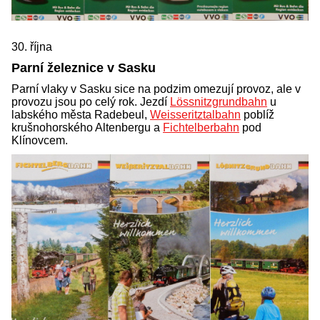
30. října
Parní železnice v Sasku
Parní vlaky v Sasku sice na podzim omezují provoz, ale v
provozu jsou po celý rok. Jezdí
Lössnitzgrundbahn
u
labského města Radebeul,
Weisseritztalbahn
poblíž
krušnohorského Altenbergu a
Fichtelberbahn
pod
Klínovcem.