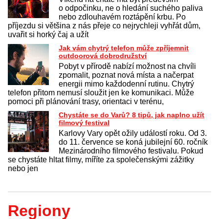
o odpočinku, ne o hledání suchého paliva
nebo zdlouhavém roztápění krbu. Po
příjezdu si většina z nás přeje co nejrychleji vyhřát dům,
uvařit si horký čaj a užít
Jak vám chytrý telefon může zpříjemnit
outdoorová dobrodružství
Pobyt v přírodě nabízí možnost na chvíli
zpomalit, poznat nová místa a načerpat
energii mimo každodenní rutinu. Chytrý
telefon přitom nemusí sloužit jen ke komunikaci. Může
pomoci při plánování trasy, orientaci v terénu,
Chystáte se do Varů? 8 tipů, jak naplno užít
filmový festival
Karlovy Vary opět ožily událostí roku. Od 3.
do 11. července se koná jubilejní 60. ročník
Mezinárodního filmového festivalu. Pokud
se chystáte hltat filmy, míříte za společenskými zážitky
nebo jen
Regiony