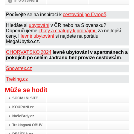
Info o serveru
Podívejte se na inspiraci k
cestování po Evropě
.
Hledáte si
ubytování
v ČR nebo na Slovensku?
Doporučujeme
chaty a chalupy k pronájmu
za nejlepší
ceny. I
levné ubytování
si najdete na portálu
MegaUbytko.cz.
CHORVATSKO 2024
levné ubytování v apartmánech a
pokojích po celém Jadranu bez provize cestovkám.
Snowtrex.cz
Treking.cz
Může se hodit
SOCIÁLNÍ SÍTĚ
KOUPÁNÍ.cz
NašeBrdy.cz
Trekingová OBUV
DESÍTKA.cz