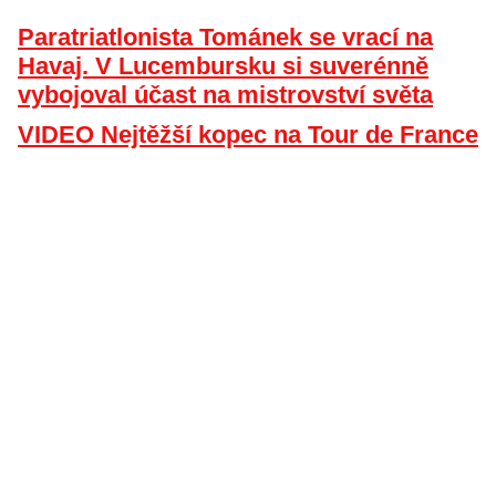
Paratriatlonista Tománek se vrací na
Havaj. V Lucembursku si suverénně
vybojoval účast na mistrovství světa
VIDEO Nejtěžší kopec na Tour de France