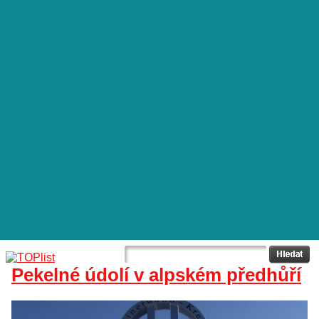
Pekelné údolí v alpském předhůří