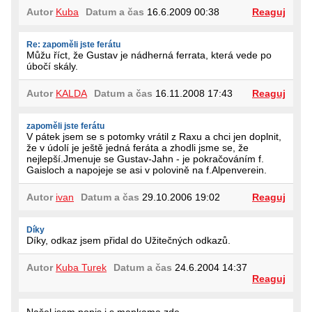
Autor
Kuba
Datum a čas
16.6.2009 00:38
Reaguj
Re: zapoměli jste ferátu
Můžu říct, že Gustav je nádherná ferrata, která vede po
úbočí skály.
Autor
KALDA
Datum a čas
16.11.2008 17:43
Reaguj
zapoměli jste ferátu
V pátek jsem se s potomky vrátil z Raxu a chci jen doplnit,
že v údolí je ještě jedná feráta a zhodli jsme se, že
nejlepší.Jmenuje se Gustav-Jahn - je pokračováním f.
Gaisloch a napojeje se asi v polovině na f.Alpenverein.
Autor
ivan
Datum a čas
29.10.2006 19:02
Reaguj
Díky
Díky, odkaz jsem přidal do Užitečných odkazů.
Autor
Kuba Turek
Datum a čas
24.6.2004 14:37
Reaguj