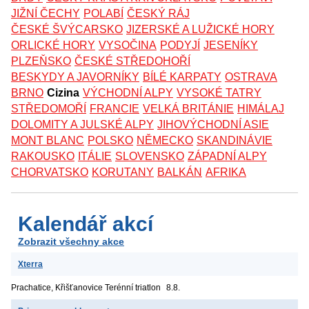
JIŽNÍ ČECHY
POLABÍ
ČESKÝ RÁJ
ČESKÉ ŠVÝCARSKO
JIZERSKÉ A LUŽICKÉ HORY
ORLICKÉ HORY
VYSOČINA
PODYJÍ
JESENÍKY
PLZEŇSKO
ČESKÉ STŘEDOHOŘÍ
BESKYDY A JAVORNÍKY
BÍLÉ KARPATY
OSTRAVA
BRNO
Cizina
VÝCHODNÍ ALPY
VYSOKÉ TATRY
STŘEDOMOŘÍ
FRANCIE
VELKÁ BRITÁNIE
HIMÁLAJ
DOLOMITY A JULSKÉ ALPY
JIHOVÝCHODNÍ ASIE
MONT BLANC
POLSKO
NĚMECKO
SKANDINÁVIE
RAKOUSKO
ITÁLIE
SLOVENSKO
ZÁPADNÍ ALPY
CHORVATSKO
KORUTANY
BALKÁN
AFRIKA
Kalendář akcí
Zobrazit všechny akce
Xterra
Prachatice, Křišťanovice
Terénní triatlon
8.8.