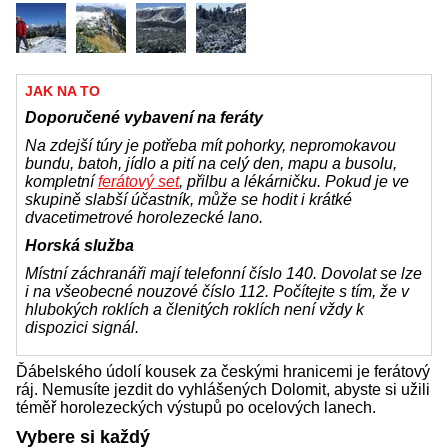
JAK NA TO
Doporučené vybavení na feráty
Na zdejší túry je potřeba mít pohorky, nepromokavou
bundu, batoh, jídlo a pití na celý den, mapu a busolu,
kompletní
ferátový set
, přilbu a lékárničku. Pokud je ve
skupině slabší účastník, může se hodit i krátké
dvacetimetrové horolezecké lano.
Horská služba
Místní záchranáři mají telefonní číslo 140. Dovolat se lze
i na všeobecné nouzové číslo 112. Počítejte s tím, že v
hlubokých roklích a členitých roklích není vždy k
dispozici signál.
Ďábelského údolí kousek za českými hranicemi je ferátový
ráj. Nemusíte jezdit do vyhlášených Dolomit, abyste si užili
téměř horolezeckých výstupů po ocelových lanech.
Vybere si každý