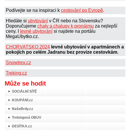
Podívejte se na inspiraci k
cestování po Evropě
.
Hledáte si
ubytování
v ČR nebo na Slovensku?
Doporučujeme
chaty a chalupy k pronájmu
za nejlepší
ceny. I
levné ubytování
si najdete na portálu
MegaUbytko.cz.
CHORVATSKO 2024
levné ubytování v apartmánech a
pokojích po celém Jadranu bez provize cestovkám.
Snowtrex.cz
Treking.cz
Může se hodit
SOCIÁLNÍ SÍTĚ
KOUPÁNÍ.cz
NašeBrdy.cz
Trekingová OBUV
DESÍTKA.cz