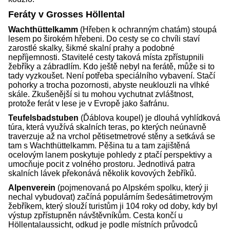
Feráty v Grosses Höllental
Wachthüttelkamm
(Hřeben k ochranným chatám) stoupá
lesem po širokém hřebeni. Do cesty se co chvíli staví
zarostlé skalky, šikmé skalní prahy a podobné
nepříjemnosti. Stavitelé cesty taková místa zpřístupnili
žebříky a zábradlím. Kdo ještě nebyl na ferátě, může si to
tady vyzkoušet. Není potřeba speciálního vybavení. Stačí
pohorky a trocha pozornosti, abyste neuklouzli na vlhké
skále. Zkušenější si tu mohou vychutnat zvláštnost,
protože ferát v lese je v Evropě jako šafránu.
Teufelsbadstuben
(Ďáblova koupel) je dlouhá vyhlídková
túra, která využívá skalních teras, po kterých neúnavně
traverzuje až na vrchol pětisetmetrové stěny a setkává se
tam s Wachthüttelkamm. Pěšina tu a tam zajištěná
ocelovým lanem poskytuje pohledy z ptačí perspektivy a
umocňuje pocit z volného prostoru. Jednotlivá patra
skalních lávek překonává několik kovových žebříků.
Alpenverein
(pojmenovaná po Alpském spolku, který ji
nechal vybudovat) začíná populárním šedesátimetrovým
žebříkem, který slouží turistům ji 104 roky od doby, kdy byl
výstup zpřístupněn návštěvníkům. Cesta končí u
Höllentalaussicht, odkud je podle místních průvodců