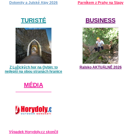
Dolomity a Julské Alpy 2026
Parníkem z Prahy na Slapy
TURISTÉ
BUSINESS
Z Lužických hor na Oybin: to
Ralsko AKTUÁLNĚ 2026
nejlepší na obou stranách hranice
MÉDIA
Výpadek Horydoly.cz skončil