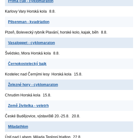
Prima cup - cyklomaraton
Karlovy Vary
Horská kola
8.8.
Pilsenman - kvadriatlon
Plzeň, Bolevecký rybník
Plavání, horské kolo, kajak, běh
8.8.
Vasaloppet - cyklomaraton
Švédsko, Mora
Horská kola
8.8.
Černokostelecký bajk
Kostelec nad Černými lesy
Horská kola
15.8.
Železné hory - cyklomaraton
Chrudim
Horská kola
15.8.
Země živitelka - veletrh
České Budějovice, výstaviště
20.-25.8.
20.8.
Miladathlon
Ústí nad Labem, Milada
Terénní triatlon
22.8.