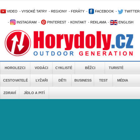
VIDEO
-
VYSOKÉ TATRY
-
REGIONY
-
FERÁTY
-
FACEBOOK
-
TWITTER
-
INSTAGRAM
-
PINTEREST
-
KONTAKT
-
REKLAMA
-
ENGLISH
HOROLEZCI
VODÁCI
CYKLISTÉ
BĚŽCI
TURISTÉ
CESTOVATELÉ
LYŽAŘI
DĚTI
BUSINESS
TEST
MÉDIA
ZDRAVÍ
JÍDLO A PITÍ