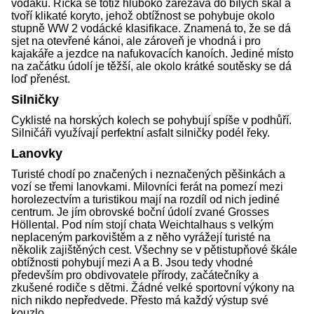
vodáků. Říčka se totiž hluboko zařezává do bílých skal a
tvoří klikaté koryto, jehož obtížnost se pohybuje okolo
stupně WW 2 vodácké klasifikace. Znamená to, že se dá
sjet na otevřené kánoi, ale zároveň je vhodná i pro
kajakáře a jezdce na nafukovacích kanoích. Jediné místo
na začátku údolí je těžší, ale okolo krátké soutěsky se dá
loď přenést.
Silničky
Cyklisté na horských kolech se pohybují spíše v podhůří.
Silničáři využívají perfektní asfalt silničky podél řeky.
Lanovky
Turisté chodí po značených i neznačených pěšinkách a
vozí se třemi lanovkami. Milovníci ferát na pomezí mezi
horolezectvím a turistikou mají na rozdíl od nich jediné
centrum. Je jím obrovské boční údolí zvané Grosses
Höllental. Pod ním stojí chata Weichtalhaus s velkým
neplaceným parkovištěm a z něho vyrážejí turisté na
několik zajištěných cest. Všechny se v pětistupňové škále
obtížnosti pohybují mezi A a B. Jsou tedy vhodné
především pro obdivovatele přírody, začátečníky a
zkušené rodiče s dětmi. Žádné velké sportovní výkony na
nich nikdo nepředvede. Přesto má každý výstup své
kouzlo.