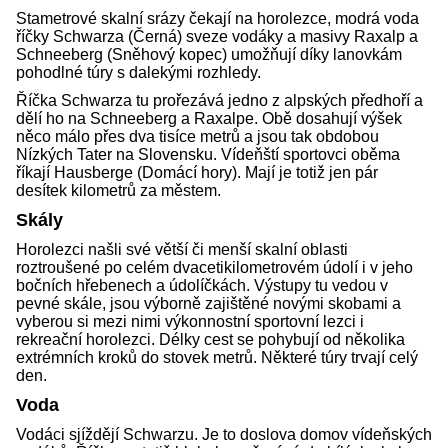
Stametrové skalní srázy čekají na horolezce, modrá voda
říčky Schwarza (Černá) sveze vodáky a masivy Raxalp a
Schneeberg (Sněhový kopec) umožňují díky lanovkám
pohodlné túry s dalekými rozhledy.
Říčka Schwarza tu prořezává jedno z alpských předhoří a
dělí ho na Schneeberg a Raxalpe. Obě dosahují výšek
něco málo přes dva tisíce metrů a jsou tak obdobou
Nízkých Tater na Slovensku. Vídeňští sportovci oběma
říkají Hausberge (Domácí hory). Mají je totiž jen pár
desítek kilometrů za městem.
Skály
Horolezci našli své větší či menší skalní oblasti
roztroušené po celém dvacetikilometrovém údolí i v jeho
bočních hřebenech a údolíčkách. Výstupy tu vedou v
pevné skále, jsou výborně zajištěné novými skobami a
vyberou si mezi nimi výkonnostní sportovní lezci i
rekreační horolezci. Délky cest se pohybují od několika
extrémních kroků do stovek metrů. Některé túry trvají celý
den.
Voda
Vodáci sjíždějí Schwarzu. Je to doslova domov vídeňských