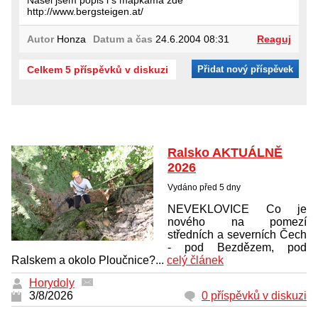
Našel jsem popis i s mapkama zde
http://www.bergsteigen.at/
Autor
Honza
Datum a čas
24.6.2004 08:31
Reaguj
Celkem 5 příspěvků v diskuzi
Přidat nový příspěvek
Ralsko AKTUÁLNĚ
2026
Vydáno před 5 dny
NEVEKLOVICE Co je
nového na pomezí
středních a severních Čech
- pod Bezdězem, pod
Ralskem a okolo Ploučnice?...
celý článek
Horydoly
3/8/2026
0 příspěvků v diskuzi