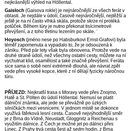
nejkrásnější výhled na Höllental.
Gaisloch
(Gaisova rokle) je nejnáročnější ze všech ferát v
oblasti. Je nejdále v údolí, časově nejnáročnější, nejtěžší a
ještě je na ní často vlhká skála, protože skrze ní protéká
potůček. Během túry je nutno překonat tisícimetrové
převýšení, a z toho třetinu lezením po skále. ¨
Hoyosch
(jméno nese po Habsburkovi Ernst-Grafovi) byla
téměř zapomenuta a vypadalo to, že je odsouzená k
zániku. Před pár lety však byla obnovena. Protože vede na
druhé straně údolí, než všechny ostatní cesty, můžete na ní
vychutnat klid, osamělost a také značně převýšení. Feráta
sice sama o sobě není extrémně dlouhá, ale návrat zpět
vede přes vysoké kopce, které z ní dělají fyzicky náročnou
túru.
PŘÍJEZD:
Nejkratší trasa s Moravy vede přes Znojmo,
Hatě a St. Pölten do údolí Höllental. Nemusí se platit
dálniční známka, ale jede se převážně po úzkých
silničkách mezi vesnicemi. V jednom místě se dokonce
využívá štěrková lesní cesta. Časově nejvýhodnější směr
je z Brna do Vídně, Neustadt, Gloggnitz a Reichenau s
využitím dálnice. Z Čech je možné jet po dálnici přes
Linec. Z Prahy trvá cesta šest až sedm hodin, z Brna