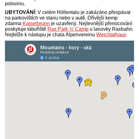
polovinu.
UBYTOVÁNÍ:
V celém Höllentalu je zakázáno přespávat
na parkovištích ve stanu nebo v autě. Dřívější kemp
zdarma
Kaiserbrunn
je uzavřený. Nejlevnější přenocování
poskytuje tábořiště
Rax Park 'n' Camp
u lanovky Raxbahn.
Nejblíže k nástupu je chata Alpenvereinu
Weichtalhaus