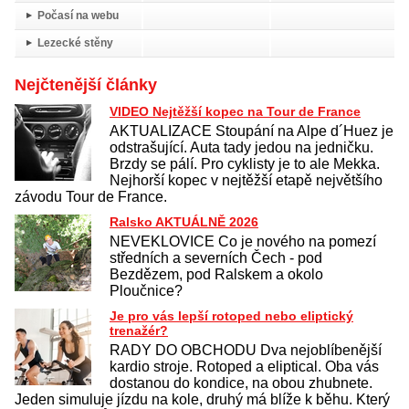
Počasí na webu
Lezecké stěny
Nejčtenější články
VIDEO Nejtěžší kopec na Tour de France
AKTUALIZACE Stoupání na Alpe d´Huez je
odstrašující. Auta tady jedou na jedničku.
Brzdy se pálí. Pro cyklisty je to ale Mekka.
Nejhorší kopec v nejtěžší etapě největšího
závodu Tour de France.
Ralsko AKTUÁLNĚ 2026
NEVEKLOVICE Co je nového na pomezí
středních a severních Čech - pod
Bezdězem, pod Ralskem a okolo
Ploučnice?
Je pro vás lepší rotoped nebo eliptický
trenažér?
RADY DO OBCHODU Dva nejoblíbenější
kardio stroje. Rotoped a eliptical. Oba vás
dostanou do kondice, na obou zhubnete.
Jeden simuluje jízdu na kole, druhý má blíže k běhu. Který