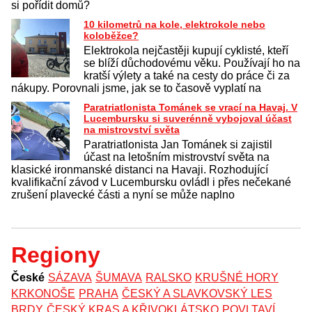
si pořídit domů?
10 kilometrů na kole, elektrokole nebo
koloběžce?
Elektrokola nejčastěji kupují cyklisté, kteří
se blíží důchodovému věku. Používají ho na
kratší výlety a také na cesty do práce či za
nákupy. Porovnali jsme, jak se to časově vyplatí na
Paratriatlonista Tománek se vrací na Havaj. V
Lucembursku si suverénně vybojoval účast
na mistrovství světa
Paratriatlonista Jan Tománek si zajistil
účast na letošním mistrovství světa na
klasické ironmanské distanci na Havaji. Rozhodující
kvalifikační závod v Lucembursku ovládl i přes nečekané
zrušení plavecké části a nyní se může naplno
Regiony
České
SÁZAVA
ŠUMAVA
RALSKO
KRUŠNÉ HORY
KRKONOŠE
PRAHA
ČESKÝ A SLAVKOVSKÝ LES
BRDY
ČESKÝ KRAS A KŘIVOKLÁTSKO
POVLTAVÍ