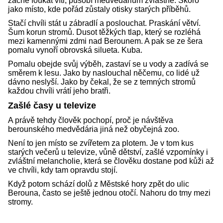
začne foukat vítr, působí medvědárium zvláštně. Skoro
jako místo, kde pořád zůstaly otisky starých příběhů.
Stačí chvíli stát u zábradlí a poslouchat. Praskání větví.
Šum korun stromů. Dusot těžkých tlap, který se rozléhá
mezi kamennými zdmi nad Berounem. A pak se ze šera
pomalu vynoří obrovská silueta. Kuba.
Pomalu obejde svůj výběh, zastaví se u vody a zadívá se
směrem k lesu. Jako by naslouchal něčemu, co lidé už
dávno neslyší. Jako by čekal, že se z temných stromů
každou chvíli vrátí jeho bratři.
Zašlé časy u televize
A právě tehdy člověk pochopí, proč je návštěva
berounského medvědária jiná než obyčejná zoo.
Není to jen místo se zvířetem za plotem. Je v tom kus
starých večerů u televize, vůně dětství, zašlé vzpomínky i
zvláštní melancholie, která se člověku dostane pod kůži až
ve chvíli, kdy tam opravdu stojí.
Když potom schází dolů z Městské hory zpět do ulic
Berouna, často se ještě jednou otočí. Nahoru do tmy mezi
stromy.