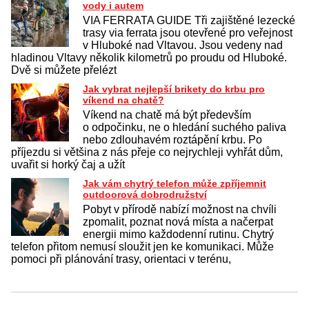
vody i autem
VIA FERRATA GUIDE Tři zajištěné lezecké
trasy via ferrata jsou otevřené pro veřejnost
v Hluboké nad Vltavou. Jsou vedeny nad
hladinou Vltavy několik kilometrů po proudu od Hluboké.
Dvě si můžete přelézt
Jak vybrat nejlepší brikety do krbu pro
víkend na chatě?
Víkend na chatě má být především
o odpočinku, ne o hledání suchého paliva
nebo zdlouhavém roztápění krbu. Po
příjezdu si většina z nás přeje co nejrychleji vyhřát dům,
uvařit si horký čaj a užít
Jak vám chytrý telefon může zpříjemnit
outdoorová dobrodružství
Pobyt v přírodě nabízí možnost na chvíli
zpomalit, poznat nová místa a načerpat
energii mimo každodenní rutinu. Chytrý
telefon přitom nemusí sloužit jen ke komunikaci. Může
pomoci při plánování trasy, orientaci v terénu,