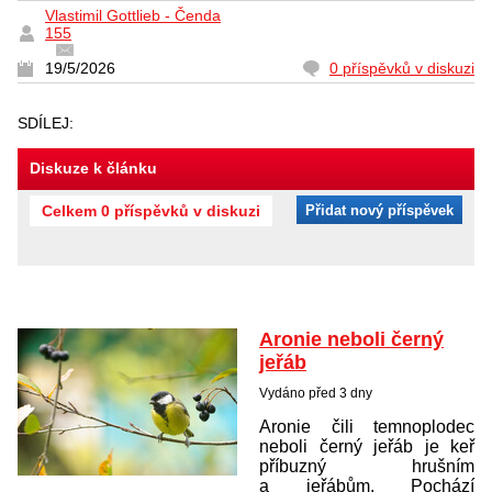
Vlastimil Gottlieb - Čenda
155
19/5/2026
0 příspěvků v diskuzi
SDÍLEJ:
Diskuze k článku
Celkem 0 příspěvků v diskuzi
Přidat nový příspěvek
Aronie neboli černý
jeřáb
Vydáno před 3 dny
Aronie čili temnoplodec
neboli černý jeřáb je keř
příbuzný hrušním
a jeřábům. Pochází