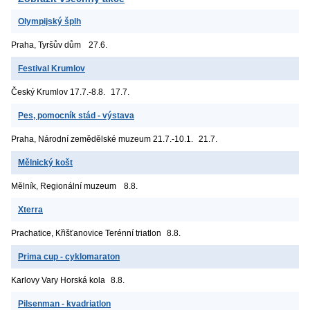
Olympijský šplh
Praha, Tyršův dům
27.6.
Festival Krumlov
Český Krumlov
17.7.-8.8.
17.7.
Pes, pomocník stád - výstava
Praha, Národní zemědělské muzeum
21.7.-10.1.
21.7.
Mělnický košt
Mělník, Regionální muzeum
8.8.
Xterra
Prachatice, Křišťanovice
Terénní triatlon
8.8.
Prima cup - cyklomaraton
Karlovy Vary
Horská kola
8.8.
Pilsenman - kvadriatlon