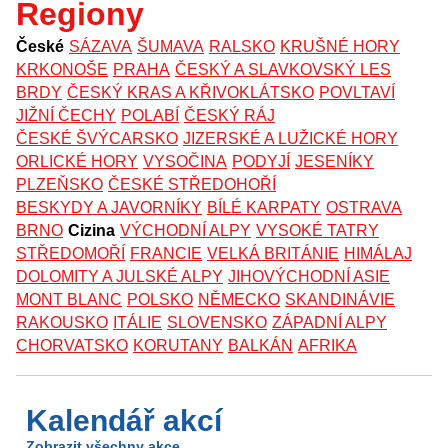
Regiony
České
SÁZAVA
ŠUMAVA
RALSKO
KRUŠNÉ HORY
KRKONOŠE
PRAHA
ČESKÝ A SLAVKOVSKÝ LES
BRDY
ČESKÝ KRAS A KŘIVOKLÁTSKO
POVLTAVÍ
JIŽNÍ ČECHY
POLABÍ
ČESKÝ RÁJ
ČESKÉ ŠVÝCARSKO
JIZERSKÉ A LUŽICKÉ HORY
ORLICKÉ HORY
VYSOČINA
PODYJÍ
JESENÍKY
PLZEŇSKO
ČESKÉ STŘEDOHOŘÍ
BESKYDY A JAVORNÍKY
BÍLÉ KARPATY
OSTRAVA
BRNO
Cizina
VÝCHODNÍ ALPY
VYSOKÉ TATRY
STŘEDOMOŘÍ
FRANCIE
VELKÁ BRITÁNIE
HIMÁLAJ
DOLOMITY A JULSKÉ ALPY
JIHOVÝCHODNÍ ASIE
MONT BLANC
POLSKO
NĚMECKO
SKANDINÁVIE
RAKOUSKO
ITÁLIE
SLOVENSKO
ZÁPADNÍ ALPY
CHORVATSKO
KORUTANY
BALKÁN
AFRIKA
Kalendář akcí
Zobrazit všechny akce