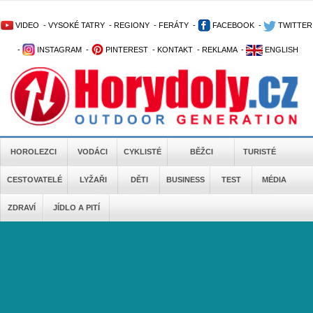
VIDEO
-
VYSOKÉ TATRY
-
REGIONY
-
FERÁTY
-
FACEBOOK
-
TWITTER
-
INSTAGRAM
-
PINTEREST
-
KONTAKT
-
REKLAMA
-
ENGLISH
HOROLEZCI
VODÁCI
CYKLISTÉ
BĚŽCI
TURISTÉ
CESTOVATELÉ
LYŽAŘI
DĚTI
BUSINESS
TEST
MÉDIA
ZDRAVÍ
JÍDLO A PITÍ