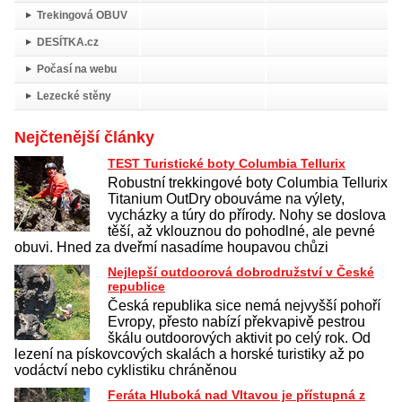
Trekingová OBUV
DESÍTKA.cz
Počasí na webu
Lezecké stěny
Nejčtenější články
TEST Turistické boty Columbia Tellurix
Robustní trekkingové boty Columbia Tellurix
Titanium OutDry obouváme na výlety,
vycházky a túry do přírody. Nohy se doslova
těší, až vklouznou do pohodlné, ale pevné
obuvi. Hned za dveřmí nasadíme houpavou chůzi
Nejlepší outdoorová dobrodružství v České
republice
Česká republika sice nemá nejvyšší pohoří
Evropy, přesto nabízí překvapivě pestrou
škálu outdoorových aktivit po celý rok. Od
lezení na pískovcových skalách a horské turistiky až po
vodáctví nebo cyklistiku chráněnou
Feráta Hluboká nad Vltavou je přístupná z