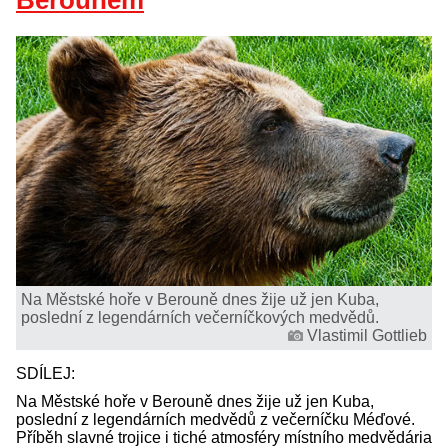
Berounem
Na Městské hoře v Berouně dnes žije už jen Kuba,
poslední z legendárních večerníčkových medvědů.
Vlastimil Gottlieb
SDÍLEJ:
Na Městské hoře v Berouně dnes žije už jen Kuba,
poslední z legendárních medvědů z večerníčku Méďové.
Příběh slavné trojice i tiché atmosféry místního medvědária