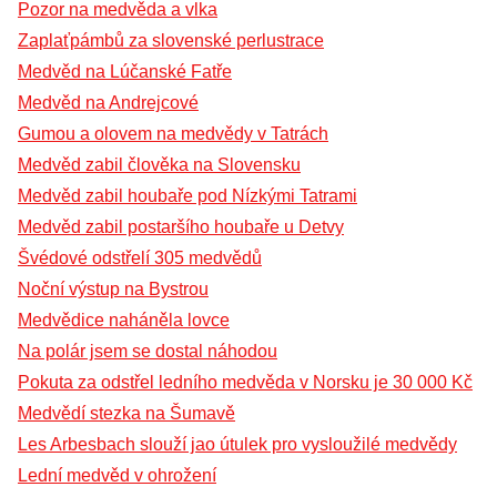
Pozor na medvěda a vlka
Zaplaťpámbů za slovenské perlustrace
Medvěd na Lúčanské Fatře
Medvěd na Andrejcové
Gumou a olovem na medvědy v Tatrách
Medvěd zabil člověka na Slovensku
Medvěd zabil houbaře pod Nízkými Tatrami
Medvěd zabil postaršího houbaře u Detvy
Švédové odstřelí 305 medvědů
Noční výstup na Bystrou
Medvědice naháněla lovce
Na polár jsem se dostal náhodou
Pokuta za odstřel ledního medvěda v Norsku je 30 000 Kč
Medvědí stezka na Šumavě
Les Arbesbach slouží jao útulek pro vysloužilé medvědy
Lední medvěd v ohrožení