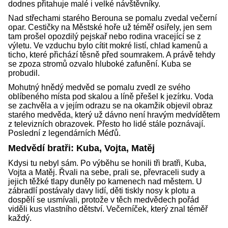
dodnes přitahuje malé i velké návštěvníky.
Nad střechami starého Berouna se pomalu zvedal večerní
opar. Cestičky na Městské hoře už téměř osiřely, jen sem
tam prošel opozdilý pejskař nebo rodina vracející se z
výletu. Ve vzduchu bylo cítit mokré listí, chlad kamenů a
ticho, které přichází těsně před soumrakem. A právě tehdy
se zpoza stromů ozvalo hluboké zafunění. Kuba se
probudil.
Mohutný hnědý medvěd se pomalu zvedl ze svého
oblíbeného místa pod skalou a líně přešel k jezírku. Voda
se zachvěla a v jejím odrazu se na okamžik objevil obraz
starého medvěda, který už dávno není hravým medvídětem
z televizních obrazovek. Přesto ho lidé stále poznávají.
Poslední z legendárních Méďů.
Medvědí bratři: Kuba, Vojta, Matěj
Kdysi tu nebyl sám. Po výběhu se honili tři bratři, Kuba,
Vojta a Matěj. Řvali na sebe, prali se, převraceli sudy a
jejich těžké tlapy duněly po kamenech nad městem. U
zábradlí postávaly davy lidí, děti tiskly nosy k plotu a
dospělí se usmívali, protože v těch medvědech pořád
viděli kus vlastního dětství. Večerníček, který znal téměř
každý.