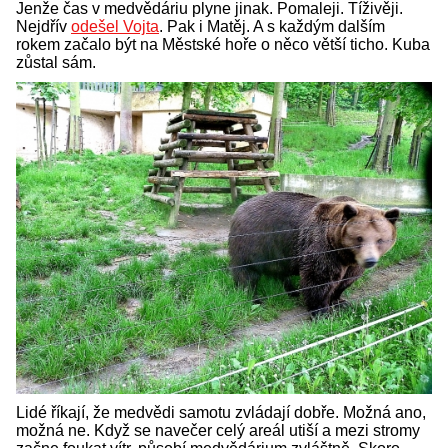
Jenže čas v medvědáriu plyne jinak. Pomaleji. Tíživěji.
Nejdřív
odešel Vojta
. Pak i Matěj. A s každým dalším
rokem začalo být na Městské hoře o něco větší ticho. Kuba
zůstal sám.
Lidé říkají, že medvědi samotu zvládají dobře. Možná ano,
možná ne. Když se navečer celý areál utiší a mezi stromy