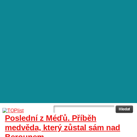
Poslední z Méďů. Příběh
medvěda, který zůstal sám nad