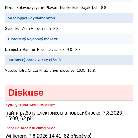
Plzeň, Bolevecký rybník
Plavání, horské kolo, kajak, běh
8.8.
Vasaloppet - cyklomaraton
Švédsko, Mora
Horská kola
8.8.
Historický vojenský manévr
Německo, Bärnau, Historický park
8.-9.8.
8.8.
Tatranský horolezecký týždeň
Vysoké Tatry, Chata Pri Zelenom plese
10.-16.8.
10.8.
Diskuse
Куда устроиться в Москве:...
найти работу электриком в новосибирске, 7.8.2026
15:09, 62 pří...
Generic Tadalafil 20mg price
Willierom, 7.8.2026 14:41, 62 příspěvků