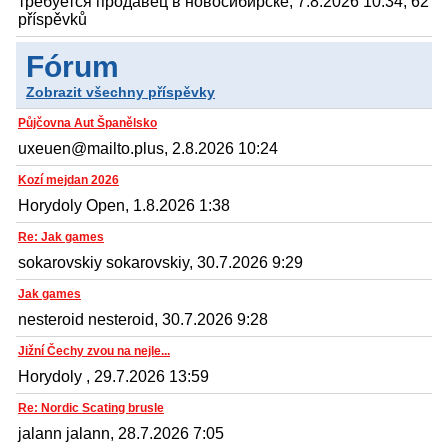
требуется продавец в новосибирске, 7.8.2026 10:34, 62
příspěvků
Fórum
Zobrazit všechny příspěvky
Půjčovna Aut Španělsko
uxeuen@mailto.plus, 2.8.2026 10:24
Kozí mejdan 2026
Horydoly Open, 1.8.2026 1:38
Re: Jak games
sokarovskiy sokarovskiy, 30.7.2026 9:29
Jak games
nesteroid nesteroid, 30.7.2026 9:28
Jižní Čechy zvou na nejle...
Horydoly , 29.7.2026 13:59
Re: Nordic Scating brusle
jalann jalann, 28.7.2026 7:05