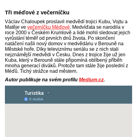
Tři méďové z večerníčku
Václav Chaloupek proslavil medvědí trojici Kubu, Vojtu a
Matěje ve
večerníčku Méďové
. Medvíďata se narodila v
roce 2000 v Českém Krumlově a lidé mohli sledovat jejich
vyrůstání téměř od prvních dnů života. Po skončení
natáčení našli nový domov v medvědáriu v Berouně na
Městské hoře. Díky televiznímu seriálu se z nich stali
nejznámější medvědi v Česku. Dnes z trojice žije už jen
Kuba, který v Berouně stále připomíná oblíbený příběh
mnoha generací diváků. Protože tam stále žije poslední z
Méďů. Tichý strážce nad městem.
Autor publikuje na svém profilu
Medium.cz
.