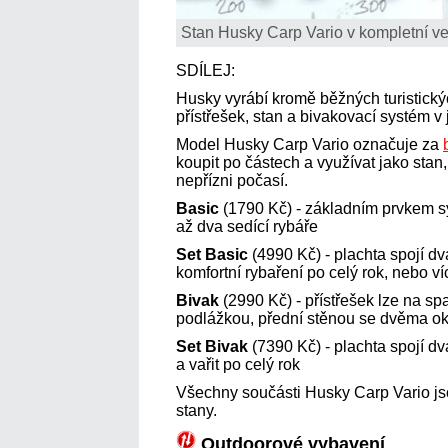
Stan Husky Carp Vario v kompletní ver
SDÍLEJ:
Husky vyrábí kromě běžných turistický
přístřešek, stan a bivakovací systém v
Model Husky Carp Vario označuje za
koupit po částech a využívat jako stan, 
nepřízni počasí.
Basic
(1790 Kč) - základním prvkem sy
až dva sedící rybáře
Set Basic
(4990 Kč) - plachta spojí d
komfortní rybaření po celý rok, nebo ví
Bivak
(2990 Kč) - přístřešek lze na sp
podlážkou, přední stěnou se dvěma o
Set Bivak
(7390 Kč) - plachta spojí dva
a vařit po celý rok
Všechny součásti Husky Carp Vario js
stany.
Outdoorové vybavení