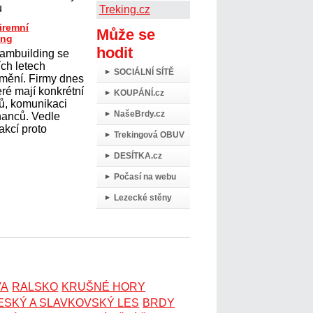
u
Treking.cz
firemní
Může se
ing
hodit
eambuilding se
ích letech
SOCIÁLNÍ SÍTĚ
mění. Firmy dnes
teré mají konkrétní
KOUPÁNÍ.cz
mů, komunikaci
NašeBrdy.cz
nanců. Vedle
akcí proto
Trekingová OBUV
DESÍTKA.cz
Počasí na webu
Lezecké stěny
VA
RALSKO
KRUŠNÉ HORY
ESKÝ A SLAVKOVSKÝ LES
BRDY