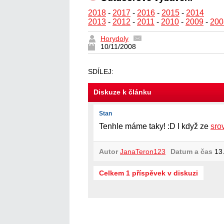
2018
-
2017
-
2016
-
2015
-
2014
2013
-
2012
-
2011
-
2010
-
2009
-
200
Horydoly
10/11/2008
SDÍLEJ:
Diskuze k článku
Stan
Tenhle máme taky! :D I když ze
sro
Autor
JanaTeron123
Datum a čas
13.
Celkem 1 příspěvek v diskuzi