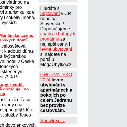
aké vládnou na
dmínky pro
Hledáte si
ví a turistiku, kde
ubytování
v ČR
ty i cokoliv jiného,
nebo na
ejvyšších
Slovensku?
Doporučujeme
chaty a chalupy k
 Mariánské Lázně,
pronájmu
za
ázeňských domů
nejlepší ceny. I
, celosvětová
levné ubytování
íť kladoucí důraz
si najdete na
u a švýcarskou
portálu
rvní hotel v České
MegaUbytko.cz.
storických
m skleněným
CHORVATSKO
va 750/15.
2024
levné
kupy k vodě:
ubytování v
ě doručuje i do
apartmánech a
pna
pokojích po
stí a více času
celém Jadranu
 u vody i na
bez provize
 Lipno přijíždějí.
cestovkám.
st služby Tesco
Snowtrex.cz
ých dovolenkových