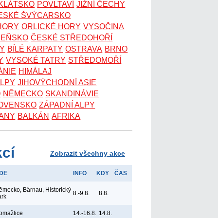
OKLÁTSKO
POVLTAVÍ
JIŽNÍ ČECHY
ESKÉ ŠVÝCARSKO
 HORY
ORLICKÉ HORY
VYSOČINA
ZEŇSKO
ČESKÉ STŘEDOHOŘÍ
KY
BÍLÉ KARPATY
OSTRAVA
BRNO
Y
VYSOKÉ TATRY
STŘEDOMOŘÍ
ÁNIE
HIMÁLAJ
ALPY
JIHOVÝCHODNÍ ASIE
O
NĚMECKO
SKANDINÁVIE
OVENSKO
ZÁPADNÍ ALPY
ANY
BALKÁN
AFRIKA
kcí
Zobrazit všechny akce
DE
INFO
KDY
ČAS
ěmecko, Bärnau, Historický
8.-9.8.
8.8.
ark
omažlice
14.-16.8.
14.8.