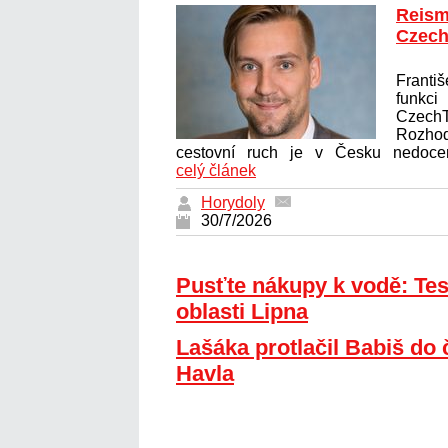
Reism
Czech
Franti
funkc
CzechT
Rozhod
cestovní ruch je v Česku nedoceně
celý článek
Horydoly
30/7/2026
Pusťte nákupy k vodě: Tes
oblasti Lipna
Lašáka protlačil Babiš do 
Havla