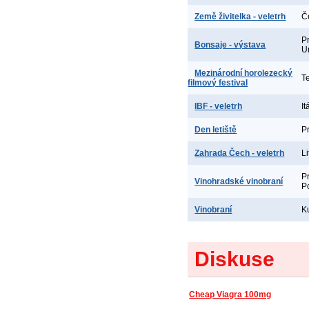
Země živitelka - veletrh
Č
P
Bonsaje - výstava
U
Mezinárodní horolezecký
T
filmový festival
IBF - veletrh
It
Den letiště
P
Zahrada Čech - veletrh
L
P
Vinohradské vinobraní
P
Vinobraní
K
Diskuse
Cheap Viagra 100mg