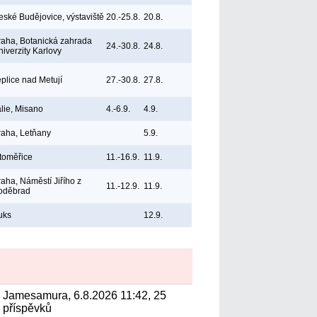
eské Budějovice, výstaviště
20.-25.8.
20.8.
raha, Botanická zahrada
24.-30.8.
24.8.
niverzity Karlovy
eplice nad Metují
27.-30.8.
27.8.
álie, Misano
4.-6.9.
4.9.
raha, Letňany
5.9.
itoměřice
11.-16.9.
11.9.
raha, Náměstí Jiřího z
11.-12.9.
11.9.
oděbrad
uks
12.9.
Jamesamura, 6.8.2026 11:42, 25
příspěvků