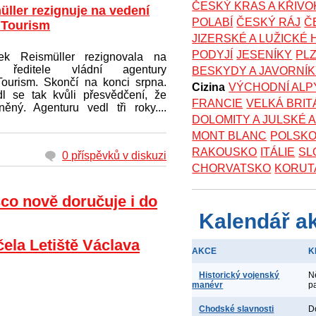
ČESKÝ KRAS A KŘIV
üller rezignuje na vedení
POLABÍ
ČESKÝ RÁJ
Č
Tourism
JIZERSKÉ A LUŽICKÉ
PODYJÍ
JESENÍKY
PL
šek Reismüller rezignovala na
i ředitele vládní agentury
BESKYDY A JAVORNÍ
ourism. Skončí na konci srpna.
Cizina
VÝCHODNÍ ALP
l se tak kvůli přesvědčení, že
FRANCIE
VELKÁ BRIT
ný. Agenturu vedl tři roky....
DOLOMITY A JULSKÉ 
MONT BLANC
POLSK
RAKOUSKO
ITÁLIE
SL
0 příspěvků v diskuzi
CHORVATSKO
KORUT
co nově doručuje i do
Kalendář a
čela Letiště Václava
AKCE
K
Historický vojenský
N
manévr
p
Chodské slavnosti
D