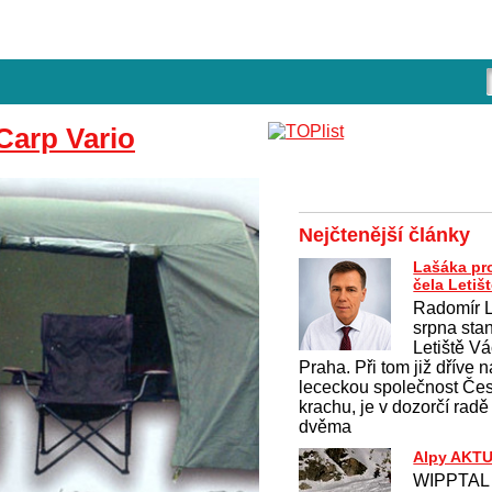
Carp Vario
Nejčtenější články
Lašáka pro
čela Letiš
Radomír L
srpna sta
Letiště V
Praha. Při tom již dříve
lececkou společnost Čes
krachu, je v dozorčí radě
dvěma
Alpy AKT
WIPPTAL 