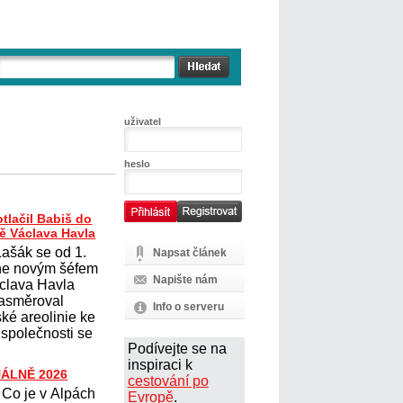
uživatel
heslo
tlačil Babiš do
tě Václava Havla
ašák se od 1.
Napsat článek
ne novým šéfem
Napište nám
áclava Havla
 nasměroval
Info o serveru
ké areolinie ke
 společnosti se
Podívejte se na
inspiraci k
UÁLNĚ 2026
cestování po
Co je v Alpách
Evropě
.