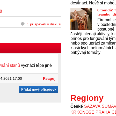
destinací. Nově si moho
8 trendů: 
8
teambuild
Firemní t
1 příspěvek v diskuzi
v posledn
postupně 
častěji hledají aktivity, k
přínos pro fungování tý
nebo spolupráci zaměst
klasických neformálních 
přibývají formáty
vnání stanů
vychází lépe jiné
4.2021 17:00
Reaguj
Přidat nový příspěvek
Regiony
České
SÁZAVA
ŠUMA
KRKONOŠE
PRAHA
Č