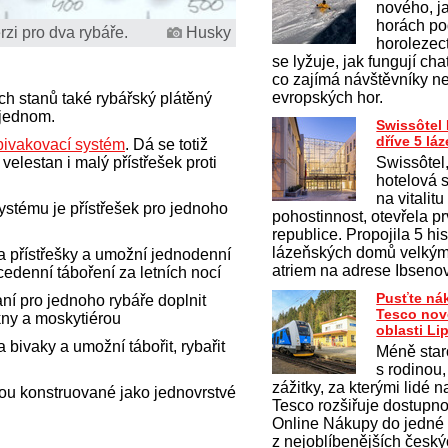
nového, j
horách po
zi pro dva rybáře.
Husky
horolezect
se lyžuje, jak fungují cha
co zajímá návštěvníky n
evropských hor.
ch stanů také rybářský plátěný
 jednom.
Swissôtel
dříve 5 l
bivakovací systém
. Dá se totiž
velestan i malý přístřešek proti
Swissôtel
hotelová s
na vitalit
stému je přístřešek pro jednoho
pohostinnost, otevřela p
republice. Propojila 5 hi
lázeňských domů velký
va přístřešky a umožní jednodenní
atriem na adrese Ibseno
cedenní táboření za letních nocí
Pusťte ná
aní pro jednoho rybáře doplnit
Tesco nov
kny a moskytiérou
oblasti Li
 bivaky a umožní tábořit, rybařit
Méně staro
s rodinou,
zážitky, za kterými lidé na
ou konstruované jako jednovrstvé
Tesco rozšiřuje dostupno
Online Nákupy do jedné
z nejoblíbenějších česk