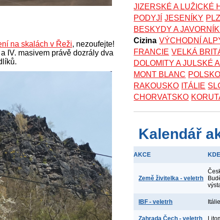
JIZERSKÉ A LUŽICKÉ
PODYJÍ
JESENÍKY
PL
BESKYDY A JAVORNÍ
Cizina
VÝCHODNÍ ALP
ení na skalách v Řeži
, nezoufejte!
FRANCIE
VELKÁ BRIT
. a IV. masivem právě dozrály dva
líků.
DOLOMITY A JULSKÉ 
MONT BLANC
POLSK
RAKOUSKO
ITÁLIE
SL
CHORVATSKO
KORUT
Kalendář a
AKCE
KD
Čes
Země živitelka - veletrh
Budě
výst
IBF - veletrh
Itál
Zahrada Čech - veletrh
Lito