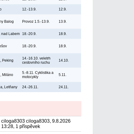
b
12.-13.9.
12.9.
ny Balog
Provoz 1.5.-13.9.
13.9.
á nad Labem
18.-20.9.
18.9.
ešov
18.-20.9.
18.9.
14.-16.10. veletrh
, Peking
14.10.
cestovního ruchu
5.-8.11. Cyklistika a
e, Miláno
5.11.
motocykly
a, Letňany
24.-26.11.
24.11.
ciloga8303 ciloga8303, 9.8.2026
13:28, 1 příspěvek