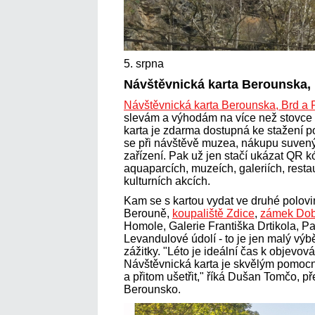
5. srpna
Návštěvnická karta Berounska,
Návštěvnická karta Berounska, Brd a
slevám a výhodám na více než stovce m
karta je zdarma dostupná ke stažení 
se při návštěvě muzea, nákupu suvený
zařízení. Pak už jen stačí ukázat QR kó
aquaparcích, muzeích, galeriích, rest
kulturních akcích.
Kam se s kartou vydat ve druhé polovi
Berouně,
koupaliště Zdice
,
zámek Dob
Homole, Galerie Františka Drtikola, Pa
Levandulové údolí - to je jen malý výbě
zážitky. "Léto je ideální čas k objevov
Návštěvnická karta je skvělým pomocníke
a přitom ušetřit," říká Dušan Tomčo, 
Berounsko.