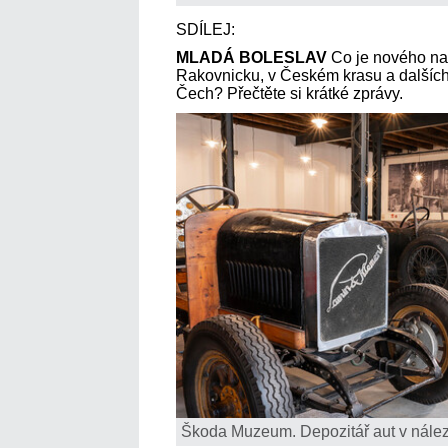
SDÍLEJ:
MLADÁ BOLESLAV
Co je nového na 
Rakovnicku, v Českém krasu a dalších
Čech? Přečtěte si krátké zprávy.
Škoda Muzeum. Depozitář aut v nále