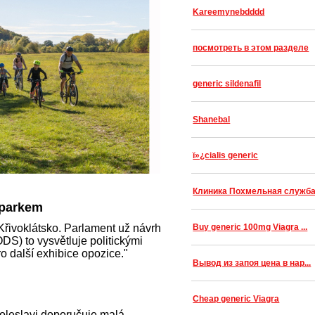
Kareemynebdddd
посмотреть в этом разделе
generic sildenafil
Shanebal
ï»¿cialis generic
Клиника Похмельная служб
 parkem
Křivoklátsko. Parlament už návrh
Buy generic 100mg Viagra ...
S) to vysvětluje politickými
o další exhibice opozice."
Вывод из запоя цена в нар...
Cheap generic Viagra
oleslavi doporučuje malá