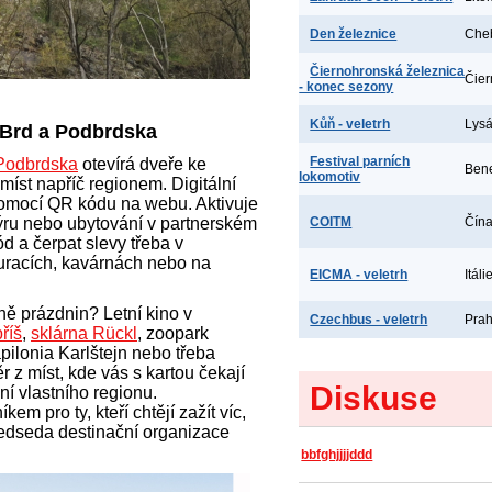
Den železnice
Che
Čiernohronská železnica
Čier
- konec sezony
Kůň - veletrh
Lys
 Brd a Podbrdska
Festival parních
 Podbrdska
otevírá dveře ke
Ben
lokomotiv
íst napříč regionem. Digitální
pomocí QR kódu na webu. Aktivuje
ru nebo ubytování v partnerském
COITM
Čína
d a čerpat slevy třeba v
auracích, kavárnách nebo na
EICMA - veletrh
Itáli
ně prázdnin? Letní kino v
Czechbus - veletrh
Prah
říš
,
sklárna Rückl
, zoopark
pilonia Karlštejn nebo třeba
r z míst, kde vás s kartou čekají
Diskuse
ání vlastního regionu.
m pro ty, kteří chtějí zažít víc,
předseda destinační organizace
bbfghjjjjddd