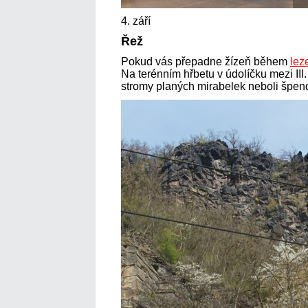
4. září
Řež
Pokud vás přepadne žízeň během
lez
Na terénním hřbetu v údolíčku mezi III
stromy planých mirabelek neboli špend