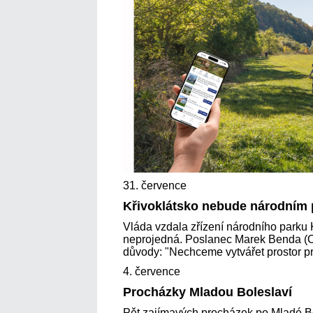
31. července
Křivoklátsko nebude národním
Vláda vzdala zřízení národního parku 
neprojedná. Poslanec Marek Benda (OD
důvody: "Nechceme vytvářet prostor pr
4. července
Procházky Mladou Boleslaví
Pět zajímavých procházek po Mladé B