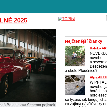
LNĚ 2025
Nejčtenější články
Ralsko A
NEVEKLO
nového na
a severní
Bezdězem
a okolo Ploučnice?
Alpy AKT
WIPPTAL 
nového, j
horách po
horolezect
se lyžuje, jak fungují cha
co zajímá návštěvníky n
adá Boleslav.
Schéma pojistek