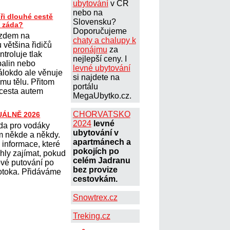
ubytování
v ČR
nebo na
ři dlouhé cestě
Slovensku?
í záda?
Doporučujeme
ezdem na
chaty a chalupy k
 většina řidičů
pronájmu
za
ntroluje tlak
nejlepší ceny. I
palin nebo
levné ubytování
álokdo ale věnuje
si najdete na
ímu tělu. Přitom
portálu
 cesta autem
MegaUbytko.cz.
CHORVATSKO
UÁLNĚ 2026
2024
levné
a pro vodáky
ubytování v
m někde a někdy.
apartmánech a
 informace, které
pokojích po
hly zajímat, pokud
celém Jadranu
ové putování po
bez provize
potoka. Přidáváme
cestovkám.
Snowtrex.cz
Treking.cz