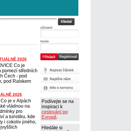
uživatel
heslo
KTUÁLNĚ 2026
VICE Co je
 pomezí středních
Napsat článek
ch Čech - pod
Napište nám
, pod Ralskem
Info o serveru
UÁLNĚ 2026
Co je v Alpách
Podívejte se na
aké vládnou na
inspiraci k
dmínky pro
cestování po
ví a turistiku, kde
Evropě
.
ty i cokoliv jiného,
ejvyšších
Hledáte si