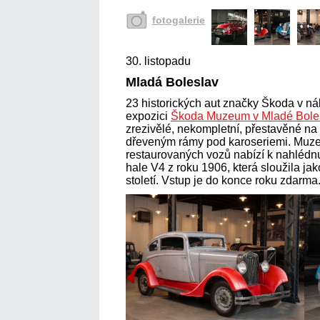
fotogalerie
30. listopadu
Mladá Boleslav
23 historických aut značky Škoda v ná
expozici
Škoda Muzeum v Mladé Boles
zrezivělé, nekompletní, přestavěné na
dřeveným rámy pod karoseriemi. Muze
restaurovaných vozů nabízí k nahlédn
hale V4 z roku 1906, která sloužila ja
století. Vstup je do konce roku zdarma