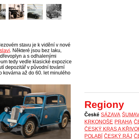
lezovém stavu je k vidění v nové
lavi
. Některé jsou bez laku,
 dřevoplyn a s odhalenými
um tedy vedle klasické expozice
utí
depozitář v původní tovární
ko kovárna až do 60. let minulého
.
Regiony
České
SÁZAVA
ŠUMA
KRKONOŠE
PRAHA
Č
ČESKÝ KRAS A KŘIV
POLABÍ
ČESKÝ RÁJ
Č