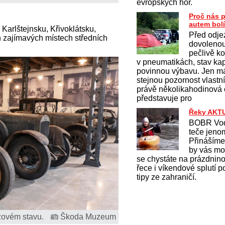
evropských hor.
Proč nás p
autem bol
Karlštejnsku, Křivoklátsku,
Před odj
 zajímavých místech středních
dovolenou
pečlivě ko
v pneumatikách, stav ka
povinnou výbavu. Jen m
stejnou pozornost vlastn
právě několikahodinová
představuje pro
Řeky AKT
BOBR Vod
teče jeno
Přinášíme
by vás mo
se chystáte na prázdnin
řece i víkendové splutí 
tipy ze zahraničí.
zovém stavu.
Škoda Muzeum