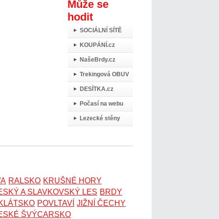
Může se
hodit
SOCIÁLNÍ SÍTĚ
KOUPÁNÍ.cz
NašeBrdy.cz
Trekingová OBUV
DESÍTKA.cz
Počasí na webu
Lezecké stěny
VA
RALSKO
KRUŠNÉ HORY
ESKÝ A SLAVKOVSKÝ LES
BRDY
OKLÁTSKO
POVLTAVÍ
JIŽNÍ ČECHY
ESKÉ ŠVÝCARSKO