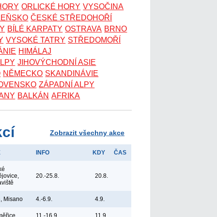
 HORY
ORLICKÉ HORY
VYSOČINA
ZEŇSKO
ČESKÉ STŘEDOHOŘÍ
KY
BÍLÉ KARPATY
OSTRAVA
BRNO
Y
VYSOKÉ TATRY
STŘEDOMOŘÍ
ÁNIE
HIMÁLAJ
ALPY
JIHOVÝCHODNÍ ASIE
O
NĚMECKO
SKANDINÁVIE
OVENSKO
ZÁPADNÍ ALPY
ANY
BALKÁN
AFRIKA
kcí
Zobrazit všechny akce
E
INFO
KDY
ČAS
ké
jovice,
20.-25.8.
20.8.
aviště
ie, Misano
4.-6.9.
4.9.
měřice
11.-16.9.
11.9.