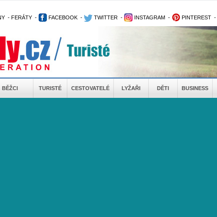
NY
-
FERÁTY
-
FACEBOOK
-
TWITTER
-
INSTAGRAM
-
PINTEREST
BĚŽCI
TURISTÉ
CESTOVATELÉ
LYŽAŘI
DĚTI
BUSINESS