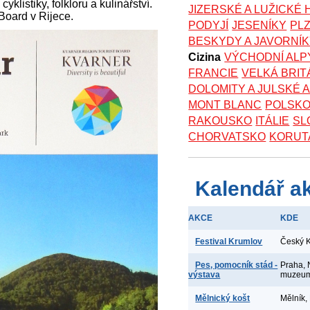
cyklistiky, folkloru a kulinářství.
JIZERSKÉ A LUŽICKÉ
 Board v Rijece.
PODYJÍ
JESENÍKY
PL
BESKYDY A JAVORNÍ
Cizina
VÝCHODNÍ ALP
FRANCIE
VELKÁ BRIT
DOLOMITY A JULSKÉ 
MONT BLANC
POLSK
RAKOUSKO
ITÁLIE
SL
CHORVATSKO
KORUT
Kalendář a
AKCE
KDE
Festival Krumlov
Český 
Pes, pomocník stád -
Praha, 
výstava
muzeu
Mělnický košt
Mělník,