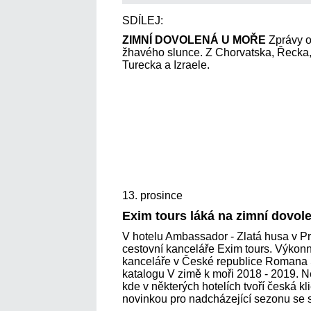
SDÍLEJ:
ZIMNÍ DOVOLENÁ U MOŘE
Zprávy o
žhavého slunce. Z Chorvatska, Řecka, I
Turecka a Izraele.
13. prosince
Exim tours láká na zimní dovol
V hotelu Ambassador - Zlatá husa v P
cestovní kanceláře Exim tours. Výkonná
kanceláře v České republice Romana 
katalogu V zimě k moři 2018 - 2019. Ne
kde v některých hotelích tvoří česká kl
novinkou pro nadcházející sezonu se s