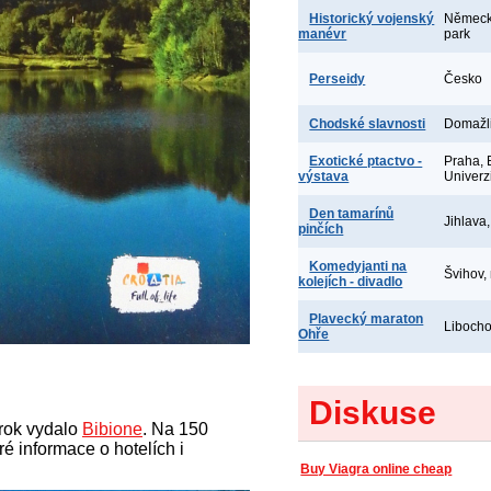
Historický vojenský
Německo
manévr
park
Perseidy
Česko
Chodské slavnosti
Domažl
Exotické ptactvo -
Praha, 
výstava
Univerz
Den tamarínů
Jihlava
pinčích
Komedyjanti na
Švihov,
kolejích - divadlo
Plavecký maraton
Libocho
Ohře
Diskuse
 rok vydalo
Bibione
. Na 150
é informace o hotelích i
Buy Viagra online cheap