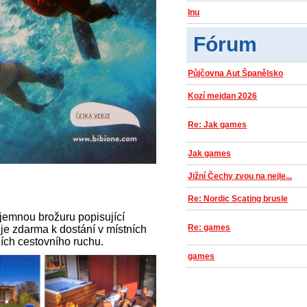
Inu
Fórum
Půjčovna Aut Španělsko
Kozí mejdan 2026
Re: Jak games
Jak games
Jižní Čechy zvou na nejle...
Re: Nordic Scating brusle
jemnou brožuru popisující
Re: games
je zdarma k dostání v místních
zích cestovního ruchu.
games