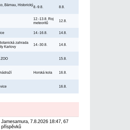
, Bärnau, Historický
8.-9.8.
8.8.
12.-13.8. Roj
12.8.
meteoritů
ice
14.-16.8.
14.8.
Botanická zahrada
14.-30.8.
14.8.
ity Karlovy
, ZOO
15.8.
 nádraží
Horská kola
16.8.
vice
16.8.
Jamesamura, 7.8.2026 18:47, 67
příspěvků