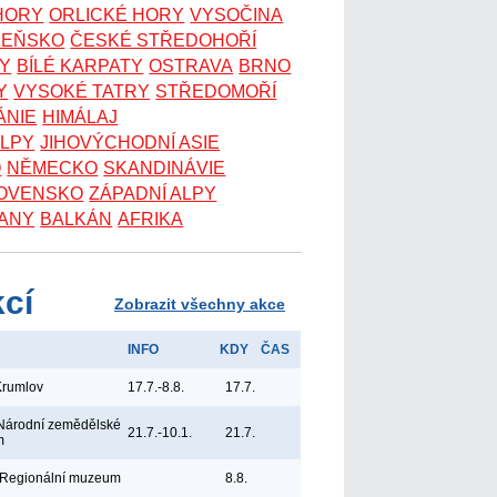
 HORY
ORLICKÉ HORY
VYSOČINA
ZEŇSKO
ČESKÉ STŘEDOHOŘÍ
KY
BÍLÉ KARPATY
OSTRAVA
BRNO
Y
VYSOKÉ TATRY
STŘEDOMOŘÍ
ÁNIE
HIMÁLAJ
ALPY
JIHOVÝCHODNÍ ASIE
O
NĚMECKO
SKANDINÁVIE
OVENSKO
ZÁPADNÍ ALPY
ANY
BALKÁN
AFRIKA
kcí
Zobrazit všechny akce
INFO
KDY
ČAS
Krumlov
17.7.-8.8.
17.7.
Národní zemědělské
21.7.-10.1.
21.7.
m
 Regionální muzeum
8.8.