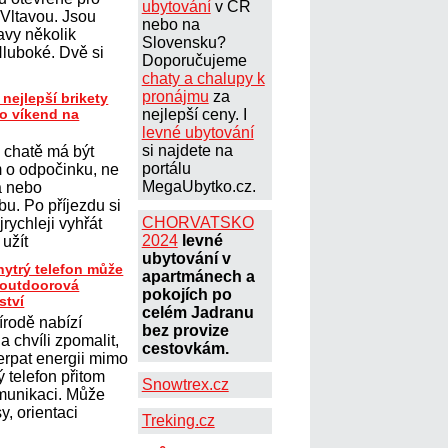
ubytování
v ČR
 Vltavou. Jsou
nebo na
avy několik
Slovensku?
Hluboké. Dvě si
Doporučujeme
chaty a chalupy k
pronájmu
za
 nejlepší brikety
ro víkend na
nejlepší ceny. I
levné ubytování
si najdete na
 chatě má být
portálu
 o odpočinku, ne
MegaUbytko.cz.
a nebo
u. Po příjezdu si
CHORVATSKO
jrychleji vyhřát
2024
levné
 užít
ubytování v
hytrý telefon může
apartmánech a
t outdoorová
pokojích po
ství
celém Jadranu
írodě nabízí
bez provize
 chvíli zpomalit,
cestovkám.
erpat energii mimo
 telefon přitom
Snowtrex.cz
omunikaci. Může
y, orientaci
Treking.cz