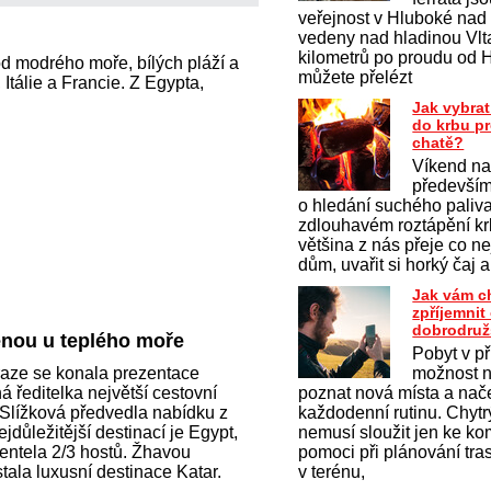
veřejnost v Hluboké nad
vedeny nad hladinou Vlt
kilometrů po proudu od 
d modrého moře, bílých pláží a
můžete přelézt
tálie a Francie. Z Egypta,
Jak vybrat
do krbu p
chatě?
Víkend na
především
o hledání suchého paliv
zdlouhavém roztápění krb
většina z nás přeje co ne
dům, uvařit si horký čaj a
Jak vám c
zpříjemni
dobrodruž
enou u teplého moře
Pobyt v př
raze se konala prezentace
možnost na
 ředitelka největší cestovní
poznat nová místa a nač
Slížková předvedla nabídku z
každodenní rutinu. Chytrý
jdůležitější destinací je Egypt,
nemusí sloužit jen ke k
ientela 2/3 hostů. Žhavou
pomoci při plánování tras
tala luxusní destinace Katar.
v terénu,