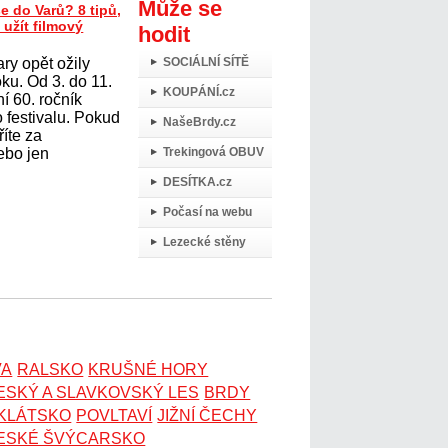
Může se
e do Varů? 8 tipů,
 užít filmový
hodit
ry opět ožily
SOCIÁLNÍ SÍTĚ
oku. Od 3. do 11.
KOUPÁNÍ.cz
í 60. ročník
 festivalu. Pokud
NašeBrdy.cz
říte za
ebo jen
Trekingová OBUV
DESÍTKA.cz
Počasí na webu
Lezecké stěny
VA
RALSKO
KRUŠNÉ HORY
ESKÝ A SLAVKOVSKÝ LES
BRDY
OKLÁTSKO
POVLTAVÍ
JIŽNÍ ČECHY
ESKÉ ŠVÝCARSKO