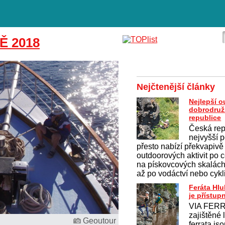
Ě 2018
Nejčtenější články
Nejlepší 
dobrodruž
republice
Česká rep
nejvyšší p
přesto nabízí překvapivě
outdoorových aktivit po c
na pískovcových skalách 
až po vodáctví nebo cykl
Feráta Hl
je přístup
VIA FERR
zajištěné 
Geoutour
ferrata js