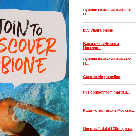
Лучшие вакансии Нижнего
Н...
buy Viagra online
Вакансии в Нижнем
Новгоро...
Лучшие вакансии Нижнего
Н...
Generic Viagra online
this contact form martian...
Куда устроиться в Москве:...
Generic Tadalafil 20mg price