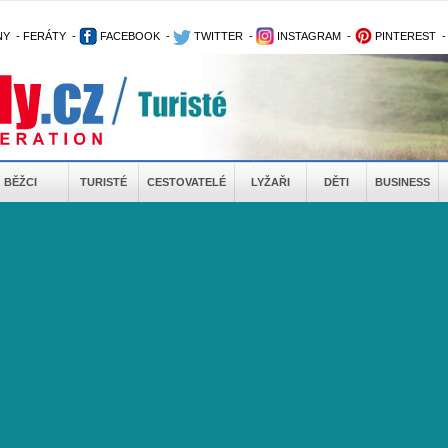
NY
-
FERÁTY
-
FACEBOOK
-
TWITTER
-
INSTAGRAM
-
PINTEREST
BĚŽCI
TURISTÉ
CESTOVATELÉ
LYŽAŘI
DĚTI
BUSINESS