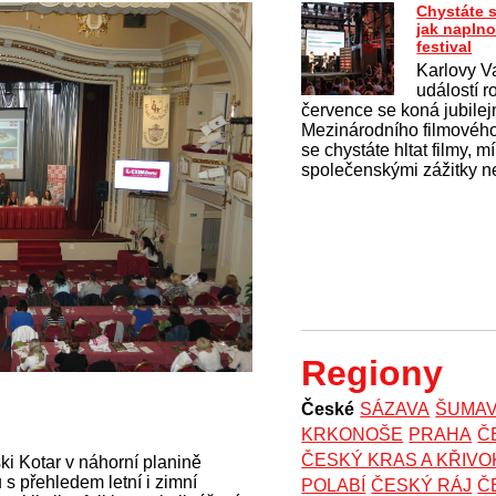
Chystáte s
jak naplno
festival
Karlovy Va
událostí r
července se koná jubilejn
Mezinárodního filmového
se chystáte hltat filmy, mí
společenskými zážitky n
Regiony
České
SÁZAVA
ŠUMA
KRKONOŠE
PRAHA
Č
ČESKÝ KRAS A KŘIV
i Kotar v náhorní planině
s přehledem letní i zimní
POLABÍ
ČESKÝ RÁJ
Č