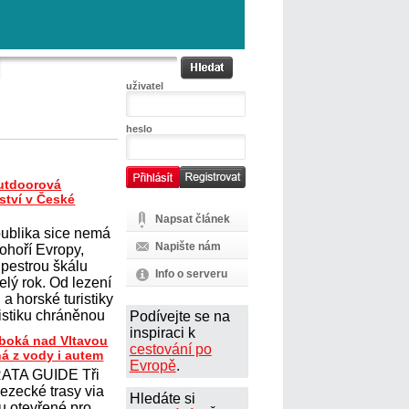
uživatel
heslo
outdoorová
ství v České
Napsat článek
ublika sice nemá
Napište nám
ohoří Evropy,
 pestrou škálu
Info o serveru
elý rok. Od lezení
a horské turistiky
istiku chráněnou
Podívejte se na
inspiraci k
uboká nad Vltavou
cestování po
ná z vody i autem
Evropě
.
ATA GUIDE Tři
lezecké trasy via
Hledáte si
ou otevřené pro