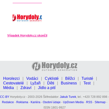
Výpadek Horydoly.cz skončil
Horolezci
Vodáci
Cyklisté
Běžci
Turisté
Cestovatelé
Lyžaři
Děti
Business
Test
Média
Zdraví
Jídlo a pití
CC-BY
Horydoly.cz - 2003-2026 Šéfredaktor:
Jakub Turek
, tel.: +420 728 892 898 -
Redakce
-
Reklama
-
Kariéra
-
Osobní údaje
-
UpDown Media
-
RSS
-
Sitemap
-
ISSN 1801-9927