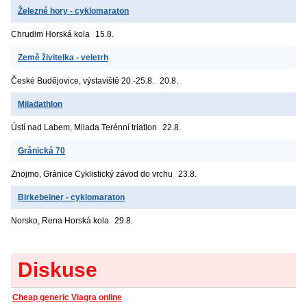
Železné hory - cyklomaraton
Chrudim
Horská kola
15.8.
Země živitelka - veletrh
České Budějovice, výstaviště
20.-25.8.
20.8.
Miladathlon
Ústí nad Labem, Milada
Terénní triatlon
22.8.
Gránická 70
Znojmo, Gránice
Cyklistický závod do vrchu
23.8.
Birkebeiner - cyklomaraton
Norsko, Rena
Horská kola
29.8.
Diskuse
Cheap generic Viagra online