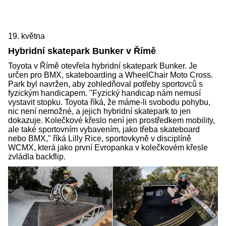
19. května
Hybridní skatepark Bunker v Římě
Toyota v Římě otevřela hybridní skatepark Bunker. Je
určen pro BMX, skateboarding a WheelChair Moto Cross.
Park byl navržen, aby zohledňoval potřeby sportovců s
fyzickým handicapem. "Fyzický handicap nám nemusí
vystavit stopku. Toyota říká, že máme-li svobodu pohybu,
nic není nemožné, a jejich hybridní skatepark to jen
dokazuje. Kolečkové křeslo není jen prostředkem mobility,
ale také sportovním vybavením, jako třeba skateboard
nebo BMX," říká Lilly Rice, sportovkyně v disciplíně
WCMX, která jako první Evropanka v kolečkovém křesle
zvládla backflip.