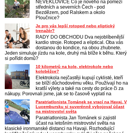
NEVEKLOVICE Co je nového na pomezí
středních a severních Čech - pod
Bezdězem, pod Ralskem a okolo
Ploučnice?
Je pro vás lepší rotoped nebo eliptický
trenažér?
RADY DO OBCHODU Dva nejoblíbenější
kardio stroje. Rotoped a eliptical. Oba vás
dostanou do kondice, na obou zhubnete.
Jeden simuluje jízdu na kole, druhý má blíže k běhu. Který
si pořídit domů?
10 kilometrů na kole, elektrokole nebo
koloběžce?
Elektrokola nejčastěji kupují cyklisté, kteří
se blíží důchodovému věku. Používají ho na
kratší výlety a také na cesty do práce či za
nákupy. Porovnali jsme, jak se to časově vyplatí na
Paratriatlonista Tománek se vrací na Havaj. V
Lucembursku si suverénně vybojoval účast
na mistrovství světa
Paratriatlonista Jan Tománek si zajistil
účast na letošním mistrovství světa na
klasické ironmanské distanci na Havaji. Rozhodující