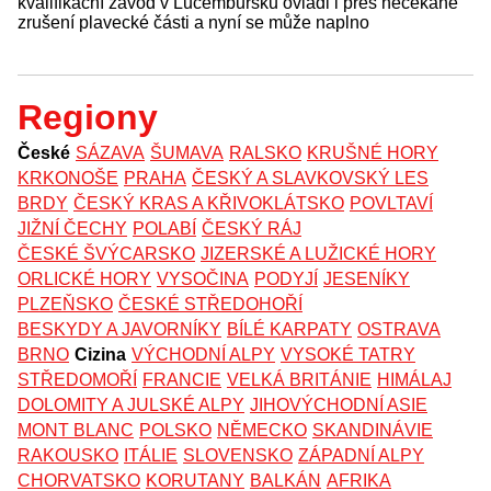
kvalifikační závod v Lucembursku ovládl i přes nečekané
zrušení plavecké části a nyní se může naplno
Regiony
České
SÁZAVA
ŠUMAVA
RALSKO
KRUŠNÉ HORY
KRKONOŠE
PRAHA
ČESKÝ A SLAVKOVSKÝ LES
BRDY
ČESKÝ KRAS A KŘIVOKLÁTSKO
POVLTAVÍ
JIŽNÍ ČECHY
POLABÍ
ČESKÝ RÁJ
ČESKÉ ŠVÝCARSKO
JIZERSKÉ A LUŽICKÉ HORY
ORLICKÉ HORY
VYSOČINA
PODYJÍ
JESENÍKY
PLZEŇSKO
ČESKÉ STŘEDOHOŘÍ
BESKYDY A JAVORNÍKY
BÍLÉ KARPATY
OSTRAVA
BRNO
Cizina
VÝCHODNÍ ALPY
VYSOKÉ TATRY
STŘEDOMOŘÍ
FRANCIE
VELKÁ BRITÁNIE
HIMÁLAJ
DOLOMITY A JULSKÉ ALPY
JIHOVÝCHODNÍ ASIE
MONT BLANC
POLSKO
NĚMECKO
SKANDINÁVIE
RAKOUSKO
ITÁLIE
SLOVENSKO
ZÁPADNÍ ALPY
CHORVATSKO
KORUTANY
BALKÁN
AFRIKA