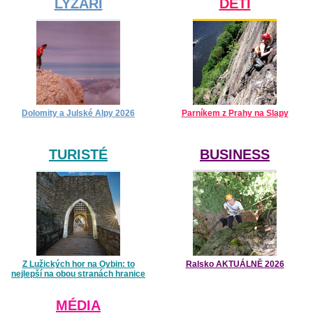
LYŽAŘI
DĚTI
Dolomity a Julské Alpy 2026
Parníkem z Prahy na Slapy
TURISTÉ
BUSINESS
Z Lužických hor na Oybin: to
Ralsko AKTUÁLNĚ 2026
nejlepší na obou stranách hranice
MÉDIA