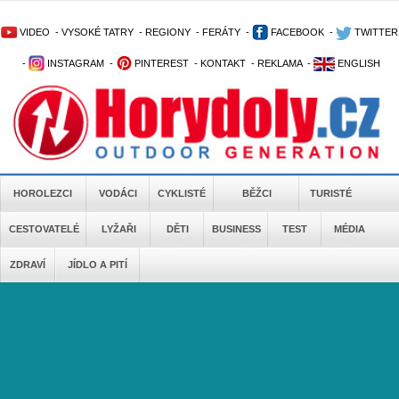
VIDEO
-
VYSOKÉ TATRY
-
REGIONY
-
FERÁTY
-
FACEBOOK
-
TWITTER
-
INSTAGRAM
-
PINTEREST
-
KONTAKT
-
REKLAMA
-
ENGLISH
HOROLEZCI
VODÁCI
CYKLISTÉ
BĚŽCI
TURISTÉ
CESTOVATELÉ
LYŽAŘI
DĚTI
BUSINESS
TEST
MÉDIA
ZDRAVÍ
JÍDLO A PITÍ