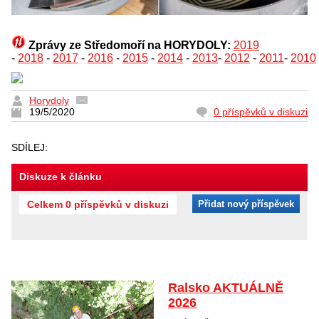
Zprávy ze Středomoří na HORYDOLY:
2019
-
2018
-
2017
-
2016
-
2015
-
2014
-
2013
-
2012
-
2011
-
2010
Horydoly
19/5/2020
0 příspěvků v diskuzi
SDÍLEJ:
Diskuze k článku
Celkem 0 příspěvků v diskuzi
Přidat nový příspěvek
Ralsko AKTUÁLNĚ
2026