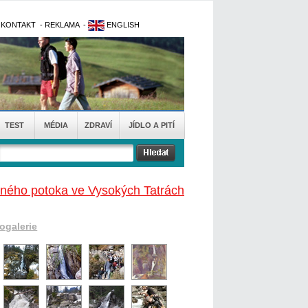
-
KONTAKT
-
REKLAMA
-
ENGLISH
TEST
MÉDIA
ZDRAVÍ
JÍDLO A PITÍ
ného potoka ve Vysokých Tatrách
togalerie