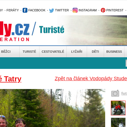
NY
-
FERÁTY
-
FACEBOOK
-
TWITTER
-
INSTAGRAM
-
PINTEREST
BĚŽCI
TURISTÉ
CESTOVATELÉ
LYŽAŘI
DĚTI
BUSINESS
 Tatry
Zpět na článek Vodopády Stude
fo