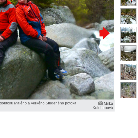
 soutoku Malého a Veľkého Studeného potoka.
Mirka
Kolebabová