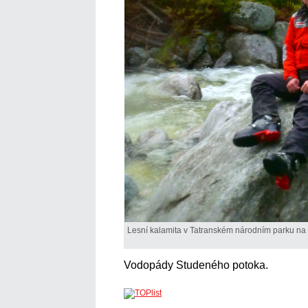
Lesní kalamita v Tatranském národním parku na
Vodopády Studeného potoka.