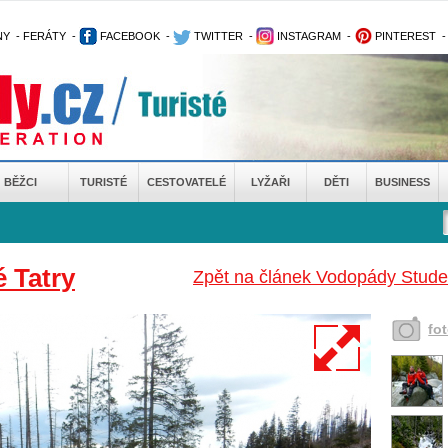
NY
-
FERÁTY
-
FACEBOOK
-
TWITTER
-
INSTAGRAM
-
PINTEREST
BĚŽCI
TURISTÉ
CESTOVATELÉ
LYŽAŘI
DĚTI
BUSINESS
 Tatry
Zpět na článek Vodopády Stude
fo