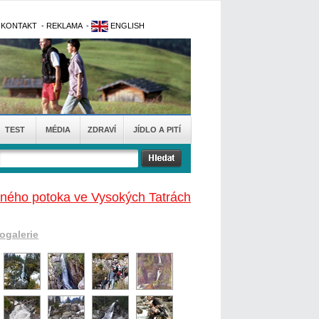
-
KONTAKT
-
REKLAMA
-
ENGLISH
TEST
MÉDIA
ZDRAVÍ
JÍDLO A PITÍ
ného potoka ve Vysokých Tatrách
togalerie