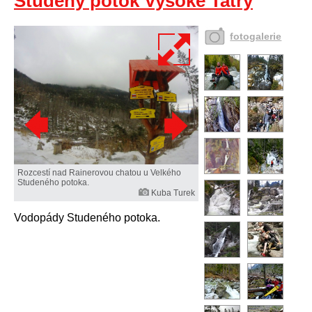
Studený potok Vysoké Tatry
fotogalerie
Rozcestí nad Rainerovou chatou u Velkého
Studeného potoka.
Kuba Turek
Vodopády Studeného potoka.