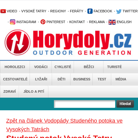
VIDEO
-
VYSOKÉ TATRY
-
REGIONY
-
FERÁTY
-
FACEBOOK
-
TWITTER
-
INSTAGRAM
-
PINTEREST
-
KONTAKT
-
REKLAMA
-
ENGLISH
HOROLEZCI
VODÁCI
CYKLISTÉ
BĚŽCI
TURISTÉ
CESTOVATELÉ
LYŽAŘI
DĚTI
BUSINESS
TEST
MÉDIA
ZDRAVÍ
JÍDLO A PITÍ
Zpět na článek Vodopády Studeného potoka ve
Vysokých Tatrách